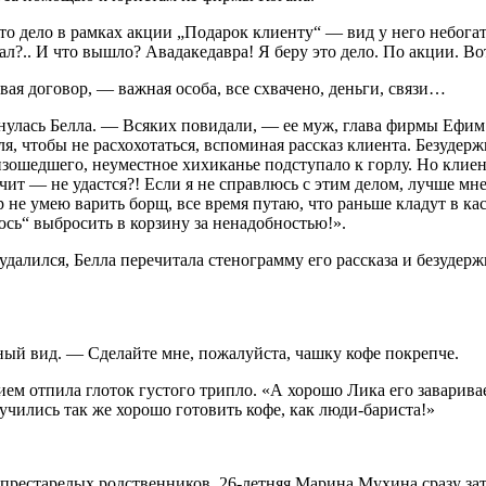
о дело в рамках акции „Подарок клиенту“ — вид у него небогат
л?.. И что вышло? Авадакедавра! Я беру это дело. По акции. Во
ая договор, — важная особа, все схвачено, деньги, связи…
лась Белла. — Всяких повидали, — ее муж, глава фирмы Ефим К
ля, чтобы не расхохотаться, вспоминая рассказ клиента. Безуде
изошедшего, неуместное хихиканье подступало к горлу. Но клиен
чит — не удастся?! Если я не справлюсь с этим делом, лучше мн
р не умею варить борщ, все время путаю, что раньше кладут в к
юсь“ выбросить в корзину за ненадобностью!».
удалился, Белла перечитала стенограмму его рассказа и безудерж
зный вид. — Сделайте мне, пожалуйста, чашку кофе покрепче.
ением отпила глоток густого трипло. «А хорошо Лика его завари
аучились так же хорошо готовить кофе, как люди-бариста!»
престарелых родственников, 26-
летн
яя Марина Мухина сразу за