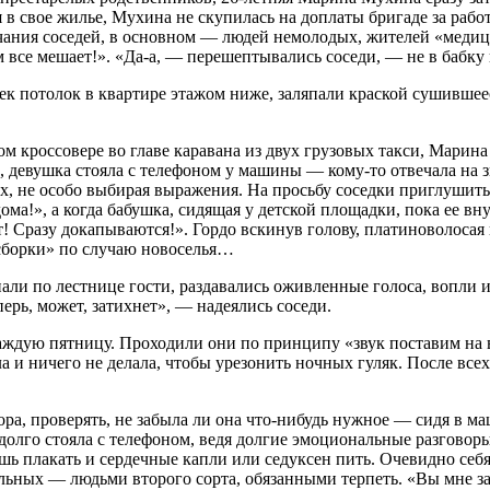
в свое жилье, Мухина не скупилась на доплаты бригаде за работ
ечания соседей, в основном — людей немолодых, жителей «меди
 все мешает!». «Да-а, — перешептывались соседи, — не в бабку 
тек потолок в квартире этажом ниже, заляпали краской сушивше
 кроссовере во главе каравана из двух грузовых такси, Марина
, девушка стояла с телефоном у машины — кому-то отвечала на з
х, не особо выбирая выражения. На просьбу соседки приглушит
ома!», а когда бабушка, сидящая у детской площадки, пока ее в
т! Сразу докапываются!». Гордо в
скин
ув голову, платиноволосая
 сборки» по случаю новоселья…
али по лестнице гости, раздавались оживленные голоса, вопли и
ерь, может, затихнет», — надеялись соседи.
ждую пятницу. Проходили они по принципу «звук поставим на вс
и ничего не делала, чтобы урезонить ночных гуляк. После всех
ора, проверять, не забыла ли она что-нибудь нужное — сидя в 
долго стояла с телефоном, ведя долгие эмоциональные разговоры
дешь плакать и сердечные капли или седуксен пить. Очевидно се
альных — людьми второго сорта, обязанными терпеть. «Вы мне зав