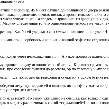
ыпаливала она.
летн
ий пенсионер, 45 минут слушал доносящийся со двора резкий
вал, скакало давление, ломило
виски
, а пронзительное стаккато
я масса ухнула вниз… а следом, вырвавшись из дрогнувших рук, 
 Марину спасло лишь то, что оцинкованная емкость не ударила е
зрелище. Как бы ей удержаться от смеха в полиции и на суде! «Чт
н, осанистый, горбоносый великан с копной эффектно седеющих
 Коган через несколько минут. — А какое моднявое шлямпопо ей
му пришел по суду исполнительный лист… Барышня грамотная, п
зать про соседские гулянки до рассвета, ор по телефону и музло
мму. — Да таких цен на телефоны и сумки ни в одном бутике нет
идели девушку, не дали ей в полночь по телефону матом во дво
анку на три дня делить».
рим. автора/)! Я о таком уже давно не слышал, как только люд
одным ходить, расплачиваясь с этой «страдалицей»! — вознегодо