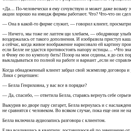
«Да… По-человечески я ему сочувствую и может даже возьму эт
акции хорошо на имидж фирмы работают. Что? Что-что он сдела
— Она в какой-то фирме служит, — говорил клиент, просматрив
— Ничего, мы тоже не лаптем щи хлебаем, — ободряюще улыбну
воздержалась от такого дополнения. И изобразила приступ каш
а сейчас, когда живое воображение нарисовало ей картину про
если Белле не удастся противостоять напору истицы… «Что зна
и Фиму ею по кумполу бить! Позор на мои седины, я до сих по
выкладываться по полной на работе и вариант „если не справл
Когда обнадеженный клиент забрал свой экземпляр договора и 
Лики с рецепшен:
— Белла Генриховна, у вас все в порядке?
— Да, спасибо, — ответила Белла, стараясь вернуть себе серье
Выкурив во дворе пару
сигар
ет, Белла вернулась и с наслажд
не сравнятся с человеком. Во всяком случае, пока еще они не н
Белла включила аудиозапись разговора с клиентом.
Едва вселившись в квартиру, доставшуюся ей по завещанию от 