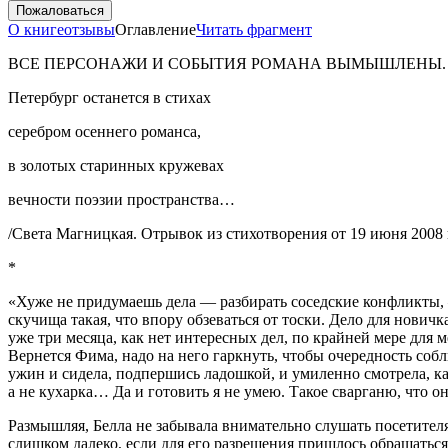
Пожаловаться
О книге
отзывы
Оглавление
Читать фрагмент
ВСЕ ПЕРСОНАЖИ И СОБЫТИЯ РОМАНА ВЫМЫШЛЕНЫ. 
Петербург останется в стихах
серебром осеннего романса,
в золотых старинных кружевах
вечности поэзии пространства…
/Света Магницкая. Отрывок из стихотворения от 19 июня 2008 г
*
«Хуже не придумаешь дела — разбирать соседские конфликты, 
скучища такая, что впору обзеваться от тоски. Дело для нови
уже три месяца, как нет интересных дел, по крайней мере для 
Ве
рне
тся Фима, надо на него гаркнуть, чтобы очередность соб
ужин и сидела, подпершись ладошкой, и умиленно смотрела, как
а не кухарка… Да и готовить я не умею. Такое сварганю, что о
Размышляя, Белла не забывала внимательно слушать посетителя
слишком далеко, если для его разрешения пришлось обращатьс