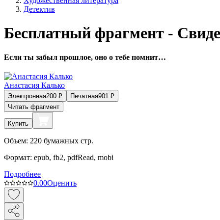
Художественная литература
Детектив
Бесплатный фрагмент - Свид
Если ты забыл прошлое, оно о тебе помнит…
Анастасия Калько
Электронная
200
₽
Печатная
901
₽
Читать фрагмент
Купить
Объем:
220
бумажных стр.
Формат:
epub, fb2, pdfRead, mobi
Подробнее
0.0
0
Оценить