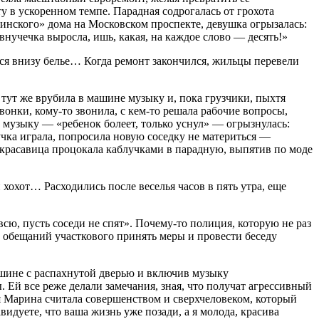
у в ускоренном темпе. Парадная содрогалась от грохота
цинского» дома на Московском проспекте, девушка
огрыз
алась:
внучечка выросла, ишь, какая, на каждое слово — десять!»
еся внизу белье… Когда ремонт закончился, жильцы перевели
 тут же врубила в машине музыку и, пока грузчики, пыхтя
вонки, кому-то звонила, с кем-то решала рабочие вопросы,
ь музыку — «ребенок болеет, только уснул» —
огрыз
нулась:
нучка играла, попросила новую соседку не материться —
 кр
асав
ица процокала каблучками в парадную, выпятив по моде
 хохот… Расходились после веселья часов в пять утра, еще
ю, пусть соседи не спят». Почему-то полиция, которую не раз
 обещаний участкового принять меры и провести беседу
машине с распахнутой дверью и включив музыку
. Ей все реже делали замечания, зная, что получат агрессивный
бя Марина считала совершенством и сверхчеловеком, который
идуете, что ваша жизнь уже позади, а я молода, красива