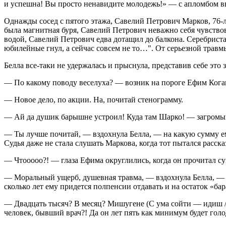
и успешна! Вы просто ненавидите молодежь!» — с апломбом в
Однажды сосед с пятого этажа, Савелий Петрович Марков, 76-
была магнитная буря, Савелий Петрович неважно себя чувство
водой, Савелий Петрович едва дотащил до балкона. Серебриста
юбилейные гнул, а сейчас совсем не то…". От серьезной травмы
Белла все-таки не удержалась и прыснула, представив себе это 
— По какому поводу веселуха? — возник на пороге Ефим Кога
— Новое дело, по акции. На, почитай стенограмму.
— Ай да душик барышне устроил! Куда там Шарко! — загромыхал
— Ты лучше почитай, — вздохнула Белла, — на какую сумму е
Судья даже не стала слушать Маркова, когда тот пытался расска
— Чтооооо?! — глаза Ефима округлились, когда он прочитал су
— Моральный ущерб, душевная травма, — вздохнула Белла, — об
сколько лет ему придется полпенсии отдавать и на остаток «бар
— Двадцать тысяч? В месяц? Мишугене (С ума сойти — идиш /п
человек, бывший врач?! Да он лет пять как минимум будет гол