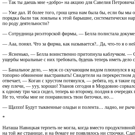
— Так ты даешь мне «добро» на акцию для Савелия Петровича
— Уже дал. И более того, грош цена нам была бы, если бы мы 
порядка были так лояльны к этой барышне, систематически на
по роду деятельности?
— Сотрудница риэлторской фирмы, — Белла полистала докумен
— Ааа, понял. Что за фирма, как называется?.. Да, что-то я о не
— Ясненько, — Белла воинственно притопнула каблучком. — С з
ущербы моральные с них требовать, будешь теперь иметь дело с
— Б
анальн
ое дело, — муж со скучающим видом плюхнулся в кре
топорно обвинение выстраивать! Свидетели на перекрестном до
отвечает, — Коган с хрустом потянулся, — ребята, ну, я такие
ему плечи, — ууу, хорошо! Уланов сегодня в Мордовию сорвалс
к одному три часа сидел, теперь ко второму, полдня в очередя
Не то, чтобы мне не понравились твои биточки, но…
— Щазззз! Будут тыквенные оладьи и полента… ладно, не рычи
*
Наташа Навицкая терпеть не могла, когда вместо продуктивно
на той же странице, и на бумаге не появлялось ни строчки. Сда