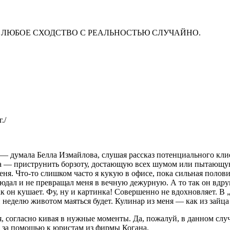
ЛЮБОЕ СХОДСТВО С РЕАЛЬНОСТЬЮ СЛУЧАЙНО.
./
— думала Белла Измайлова, слушая рассказ потенциального клие
чка — приструнить борзоту, достающую всех шумом или пытающую
меня. Что-то слишком часто я кукую в офисе, пока сильная поло
людал и не превращал меня в вечную дежурную. А то так он вдру
 он кушает. Фу, ну и картинка! Совершенно не вдохновляет. В „И
н неделю животом маяться будет. Кулинар из меня — как из зайца
, согласно кивая в нужные моменты. Да, пожалуй, в данном слу
я за помощью к юристам из фирмы Когана.