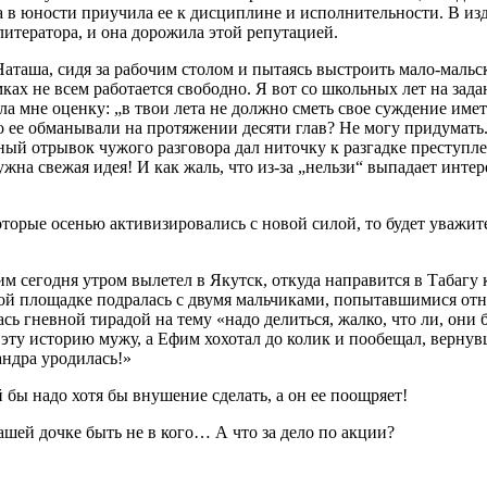
а в юности приучила ее к дисциплине и исполнительности. В из
литератора, и она дорожила этой репутацией.
таша, сидя за рабочим столом и пытаясь выстроить мало-мальск
ах не всем работается свободно. Я вот со школьных лет на зада
ла мне оценку: „в твои лета не должно сметь свое суждение имет
то ее обманывали на протяжении десяти глав? Не могу придумат
ый отрывок чужого разговора дал ниточку к разгадке преступл
ужна свежая идея! И как жаль, что из-за „нельзи“ выпадает инт
торые осенью активизировались с новой силой, то будет уважите
м сегодня утром вылетел в Якутск, откуда направится в Табагу
кой площадке подралась с двумя мальчиками, попытавшимися отн
ась гневной тирадой на тему «надо делиться, жалко, что ли, они
эту историю мужу, а Ефим хохотал до колик и пообещал, вернув
андра уродилась!»
бы надо хотя бы внушение сделать, а он ее поощряет!
ашей дочке быть не в кого… А что за дело по акции?