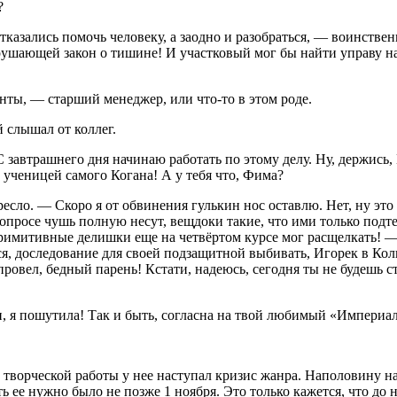
?
отказались помочь человеку, а заодно и разобраться, — воинст
рушающей закон о тишине! И участковый мог бы найти управу н
ты, — старший менеджер, или что-то в этом роде.
й слышал от коллег.
автрашнего дня начинаю работать по этому делу. Ну, держись, 
 ученицей самого Когана! А у тебя что, Фима?
сло. — Скоро я от обвинения гулькин нос оставлю. Нет, ну это
просе чушь полную несут, вещдоки такие, что ими только подтер
 примитивные делишки еще на четвёртом курсе мог расщелкать! — 
я, доследование для своей подзащитной выбивать, Игорек в Кол
х провел, бедный парень! Кстати, надеюсь, сегодня ты не будеш
, я пошутила! Так и быть, согласна на твой любимый «Империал
й творческой работы у нее наступал кризис жанра. Наполовину 
ть ее нужно было не позже 1 ноября. Это только кажется, что до