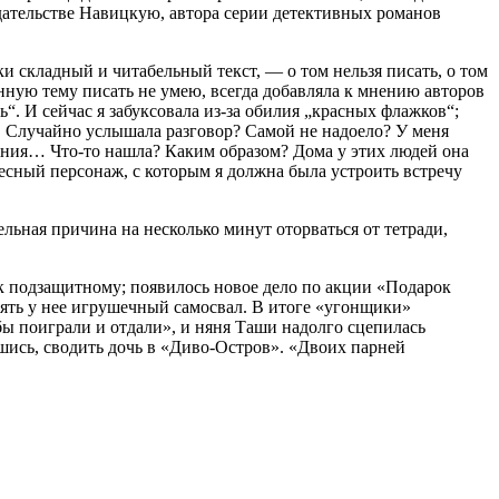
дательстве Навицкую, автора серии детективных романов
и складный и читабельный текст, — о том нельзя писать, о том
нную тему писать не умею, всегда добавляла к мнению авторов
ь“. И сейчас я забуксовала из-за обилия „красных флажков“;
ь. Случайно услышала разговор? Самой не надоело? У меня
ения… Что-то нашла? Каким образом? Дома у этих людей она
ересный персонаж, с которым я должна была устроить встречу
льная причина на несколько минут оторваться от тетради,
 к подзащитному; появилось новое дело по акции «Подарок
ять у нее игрушечный самосвал. В итоге «угонщики»
 бы поиграли и отдали», и няня Таши надолго сцепилась
шись, сводить дочь в «Диво-Остров». «Двоих па
рне
й