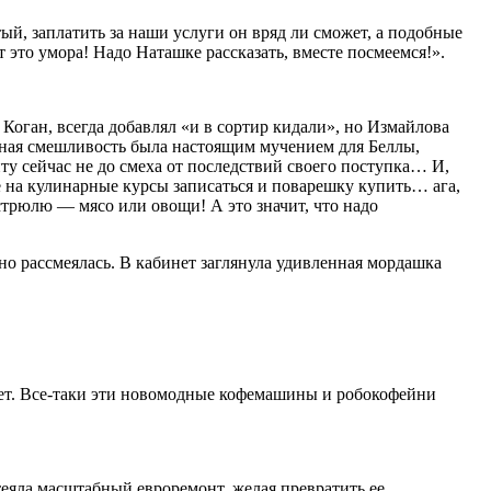
ый, заплатить за наши услуги он вряд ли сможет, а подобные
т это умора! Надо Наташке рассказать, вместе
посмеемся
!».
оган, всегда добавлял «и в сортир кидали», но Измайлова
ржная смешливость была настоящим мучением для Беллы,
ту сейчас не до смеха от последствий своего поступка… И,
е на кулинарные курсы записаться и поварешку купить… ага,
астрюлю — мясо или овощи! А это значит, что надо
но рассмеялась. В кабинет заглянула удивленная мордашка
вает. Все-таки эти новомодные кофемашины и робокофейни
теяла масштабный евроремонт, желая превратить ее