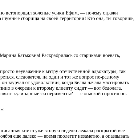
венно встопорщил холеные усики Ефим, — почему стражи
а шумные сборища на своей территории! Кто она, ты говоришь,
Марина Батьковна! Расхрабрилась со стариками воевать,
 просто неуважение к мэтру отечественной адвокатуры, так
еться, следователь на один и тот же вопрос по-разному
он заурчал от удовольствия, когда Белла начала массировать
пино в очереди к второму клиенту сидит — вот бедолага,
ь ставить кулинарные эксперименты? — с опаской спросил он. —
»!
написанная книга уже вторую неделю лежала раскрытой все
 ноября еще далеко — время пролетит незаметно, а опаздывать