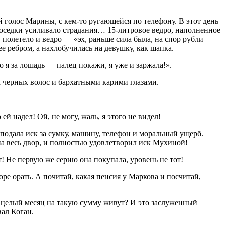
 голос Марины, с кем-то ругающейся по телефону. В этот день
 соседки усиливало страдания… 15-литровое ведро, наполненное
полетело и ведро — «эх, раньше сила была, на спор рубли
е ребром, а нахлобучилась на девушку, как шапка.
о я за лошадь — палец покажи, я уже и заржала!».
 черных волос и бархатными карими глазами.
 надел! Ой, не могу, жаль, я этого не видел!
одала иск за сумку, машину, телефон и моральный ущерб.
 на весь двор, и полностью удовлетворил иск Мухиной!
! Не первую же серию она покупала, уровень не тот!
ре орать. А почитай, какая пенсия у Маркова и посчитай,
и целый месяц на такую сумму живут? И это заслуженный
вал Коган.