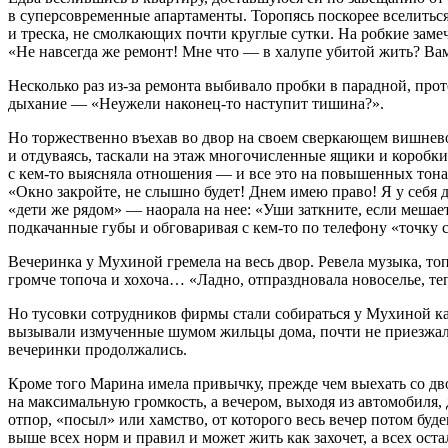
в суперсовременные апартаменты. Торопясь поскорее вселиться 
и треска, не смолкающих почти круглые сутки. На робкие зам
«Не навсегда же ремонт! Мне что — в халупе убитой жить? Вам
Несколько раз из-за ремонта выбивало пробки в парадной, про
дыхание — «Неужели наконец-то наступит тишина?».
Но торжественно въехав во двор на своем сверкающем вишневом
и отдуваясь, таскали на этаж многочисленные ящики и коробки
с кем-то выясняла отношения — и все это на повышенных тона
«Окно закройте, не слышно будет! Днем имею право! Я у себя д
«дети же рядом» — наорала на нее: «Уши заткните, если мешае
подкачанные губы и обговаривая с кем-то по телефону «точку
Вечеринка у Мухиной гремела на весь двор. Ревела музыка, топ
громче топоча и хохоча… «Ладно, отпраздновала новоселье, теп
Но тусовки сотрудников фирмы стали собираться у Мухиной ка
вызывали измученные шумом жильцы дома, почти не приезжала 
вечеринки продолжались.
Кроме того Марина имела привычку, прежде чем выехать со дв
на максимальную громкость, а вечером, выходя из автомобиля, 
отпор, «посыл» или хамство, от которого весь вечер потом бу
выше всех норм и правил и может жить как захочет, а всех ост