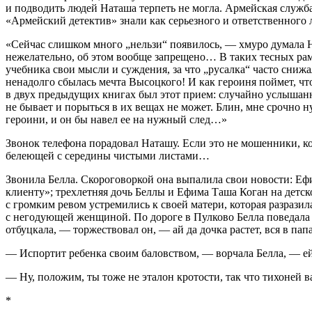
и подводить людей Наташа терпеть не могла. Армейская служб
«Армейский детектив» знали как серьезного и ответственного 
«Сейчас слишком много „нельзи“ появилось, — хмуро думала На
нежелательно, об этом вообще запрещено… В таких тесных рамк
учебника свои мысли и суждения, за что „русалка“ часто снижа
ненадолго сбылась мечта Высоцкого! И как
героин
я поймет, ч
в двух предыдущих книгах был этот прием: случайно услышанн
не бывает и порыться в их вещах не может. Блин, мне срочно н
героин
и, и он бы навел ее на нужный след…»
Звонок телефона порадовал Наташу. Если это не мошенники, ко
белеющей с середины чистыми листами…
Звонила Белла. Скороговоркой она выпалила свои новости: Ефи
клиенту»; трех
летн
яя дочь Беллы и Ефима Таша Коган на детс
с громким ревом устремились к своей матери, которая разразил
с негодующей женщиной. По дороге в Пулково Белла поведала 
отбуцкала, — торжествовал он, — ай да дочка растет, вся в пап
— Испортит ребенка своим баловством, — ворчала Белла, — ей 
— Ну, положим, ты тоже не эталон кротости, так что тихоней в
*