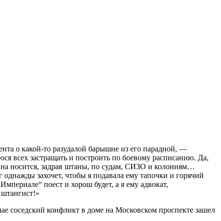
нта о какой-то разудалой барышне из его парадной, —
ся всех застращать и построить по боевому расписанию. Да,
вина носится, задрав штаны, по судам, СИЗО и колониям…
г однажды захочет, чтобы я подавала ему тапочки и горячий
мпериале“ поест и хорош будет, а я ему адвокат,
 штангист!»
чае соседский конфликт в доме на Московском проспекте зашел