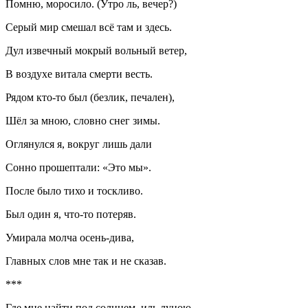
Помню, моросило. (Утро ль, вечер?)
Серый мир смешал всё там и здесь.
Дул извечный мокрый вольный ветер,
В воздухе витала смерти весть.
Рядом кто-то был (безлик, печален),
Шёл за мною, словно снег зимы.
Оглянулся я, вокруг лишь дали
Сонно прошептали: «Это мы».
После было тихо и тоскливо.
Был один я, что-то потеряв.
Умирала молча осень-дива,
Главных слов мне так и не сказав.
***
Где мне найти под солнцем, иль луною