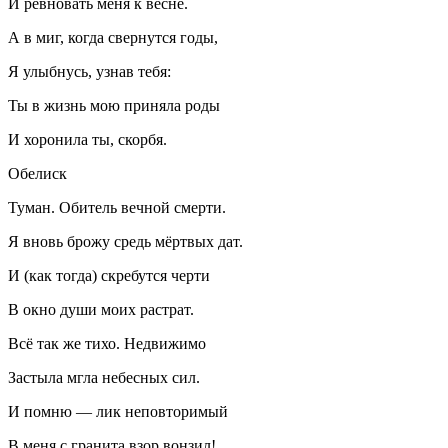
И ревновать меня к весне.
А в миг, когда свернутся годы,
Я улыбнусь, узнав тебя:
Ты в жизнь мою приняла роды
И хоронила ты, скорбя.
Обелиск
Туман. Обитель вечной смерти.
Я вновь брожу средь мёртвых дат.
И (как тогда) скребутся черти
В окно души моих растрат.
Всё так же тихо. Недвижимо
Застыла мгла небесных сил.
И помню — лик неповторимый
В меня с гранита взор вонзил!