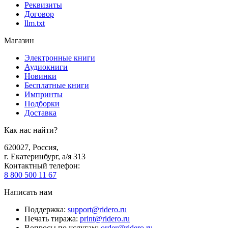
Реквизиты
Договор
llm.txt
Магазин
Электронные книги
Аудиокниги
Новинки
Бесплатные книги
Импринты
Подборки
Доставка
Как нас найти?
620027
,
Россия
,
г. Екатеринбург, а/я 313
Контактный телефон
:
8 800 500 11 67
Написать нам
Поддержка
:
support@ridero.ru
Печать тиража
:
print@ridero.ru
Вопросы по услугам
:
order@ridero.ru