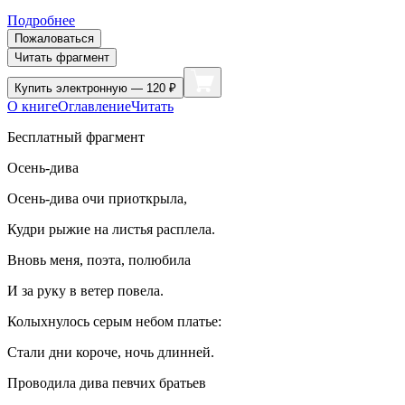
Подробнее
Пожаловаться
Читать фрагмент
Купить
электронную — 120 ₽
О книге
Оглавление
Читать
Бесплатный фрагмент
Осень-дива
Осень-дива очи приоткрыла,
Кудри рыжие на листья расплела.
Вновь меня, поэта, полюбила
И за руку в ветер повела.
Колыхнулось серым небом платье:
Стали дни короче, ночь длинней.
Проводила дива певчих братьев