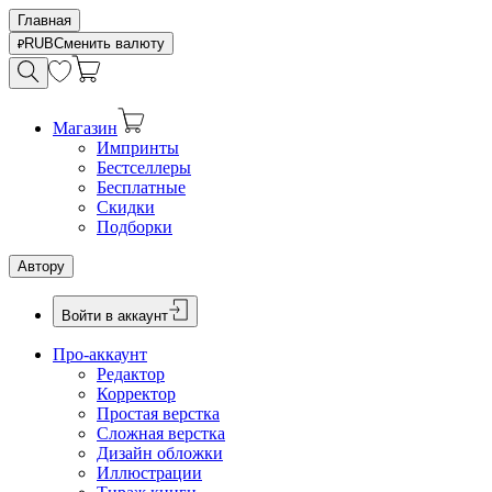
Главная
RUB
Сменить валюту
Магазин
Импринты
Бестселлеры
Бесплатные
Скидки
Подборки
Автору
Войти в аккаунт
Про-аккаунт
Редактор
Корректор
Простая верстка
Сложная верстка
Дизайн обложки
Иллюстрации