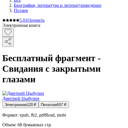
Все
Биография, литература и литературоведение
Поэзия
5.0
1
Оценить
Электронная книга
Бесплатный фрагмент -
Свидания с закрытыми
глазами
Дмитрий Цыбулин
Электронная
120
₽
Печатная
557
₽
Формат:
epub, fb2, pdfRead, mobi
Объем:
68
бумажных стр.