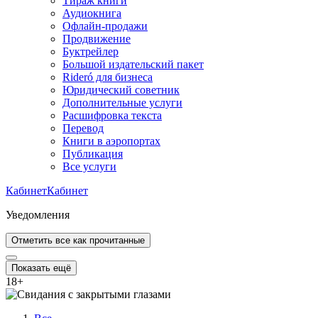
Тираж книги
Аудиокнига
Офлайн-продажи
Продвижение
Буктрейлер
Большой издательский пакет
Rideró для бизнеса
Юридический советник
Дополнительные услуги
Расшифровка текста
Перевод
Книги в аэропортах
Публикация
Все услуги
Кабинет
Кабинет
Уведомления
Отметить все как прочитанные
Показать ещё
18
+