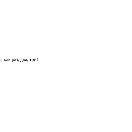
 как раз, два, три!