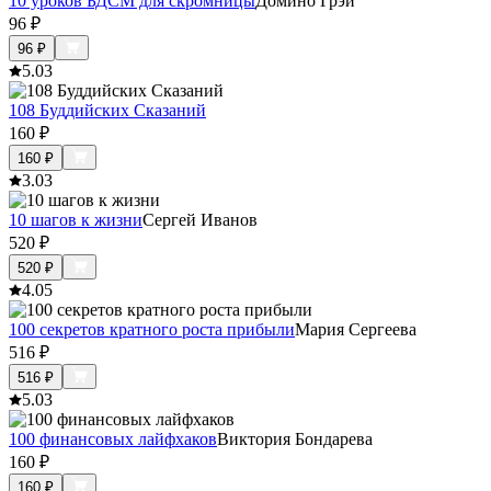
10 уроков БДСМ для скромницы
Домино Грэй
96
₽
96
₽
5.0
3
108 Буддийских Сказаний
160
₽
160
₽
3.0
3
10 шагов к жизни
Сергей Иванов
520
₽
520
₽
4.0
5
100 секретов кратного роста прибыли
Мария Сергеева
516
₽
516
₽
5.0
3
100 финансовых лайфхаков
Виктория Бондарева
160
₽
160
₽