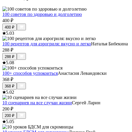
100 советов по здоровью и долголетию
400
₽
400
₽
5.0
3
100 рецептов для аэрогриля: вкусно и легко
Наталья Бибекина
288
₽
288
₽
5.0
8
100+ способов успокоиться
Анастасия Левандовски
368
₽
368
₽
5.0
2
10 сценариев на все случаи жизни
Сергей Ларин
200
₽
200
₽
5.0
5