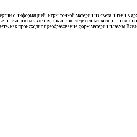
ергии с информацией, игры тонкой материи из света и тени в а
личные аспекты явления, такие как, уединенная волна — солито
наете, как происходит преобразование форм материи плазмы Всел