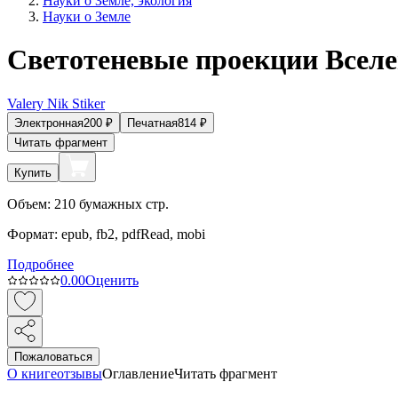
Науки о Земле, экология
Науки о Земле
Светотеневые проекции Всел
Valery Nik Stiker
Электронная
200
₽
Печатная
814
₽
Читать фрагмент
Купить
Объем:
210
бумажных стр.
Формат:
epub, fb2, pdfRead, mobi
Подробнее
0.0
0
Оценить
Пожаловаться
О книге
отзывы
Оглавление
Читать фрагмент