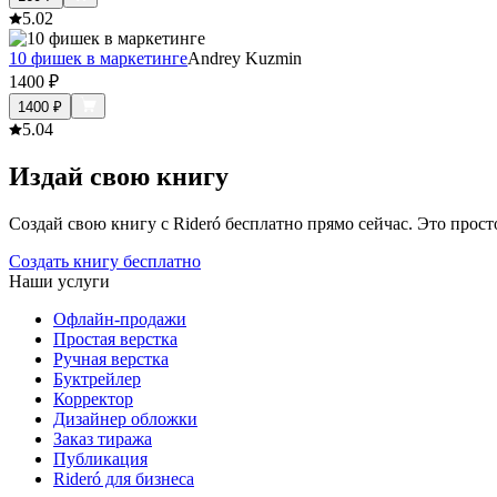
5.0
2
10 фишек в маркетинге
Andrey Kuzmin
1400
₽
1400
₽
5.0
4
Издай свою книгу
Создай свою книгу с Rideró бесплатно прямо сейчас. Это просто,
Создать книгу бесплатно
Наши услуги
Офлайн-продажи
Простая верстка
Ручная верстка
Буктрейлер
Корректор
Дизайнер обложки
Заказ тиража
Публикация
Rideró для бизнеса