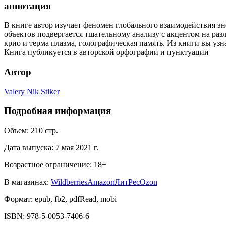
аннотация
В книге автор изучает феномен глобального взаимодействия эн
объектов подвергается тщательному анализу с акцентом на раз
крио и терма плазма, голографическая память. Из книги вы уз
Книга публикуется в авторской орфографии и пунктуации
Автор
Valery Nik Stiker
Подробная информация
Объем:
210
стр.
Дата выпуска:
7 мая 2021 г.
Возрастное ограничение:
18
+
В магазинах:
Wildberries
Amazon
ЛитРес
Ozon
Формат:
epub, fb2, pdfRead, mobi
ISBN:
978-5-0053-7406-6