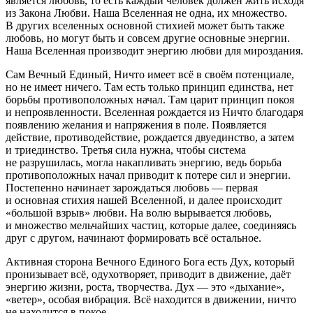
является любовь, то есть каждый человек должен жить исходя
из Закона Любви. Наша Вселенная не одна, их множество.
В других вселенных основной стихией может быть также
любовь, но могут быть и совсем другие основные энергии.
Наша Вселенная производит энергию любви для мироздания.
Сам Вечный Единый, Ничто имеет всё в своём потенциале,
но не имеет ничего. Там есть только принцип единства, нет
борьбы противоположных начал. Там царит принцип покоя
и непроявленности. Вселенная рождается из Ничто благодаря
появлению желания и напряжения в поле. Появляется
действие, противодействие, рождается двуединство, а затем
и триединство. Третья сила нужна, чтобы система
не разрушилась, могла накапливать энергию, ведь борьба
противоположных начал приводит к потере сил и энергии.
Постепенно начинает зарождаться любовь — первая
и основная стихия нашей Вселенной, и далее происходит
«большой взрыв» любви. На волю вырывается любовь,
и множество мельчайших частиц, которые далее, соединяясь
друг с другом, начинают формировать всё остальное.
Активная сторона Вечного Единого Бога есть Дух, который
пронизывает всё, одухотворяет, приводит в движение, даёт
энергию жизни, роста, творчества. Дух — это «дыхание»,
«ветер», особая вибрация. Всё находится в движении, ничто
не находится в покое.