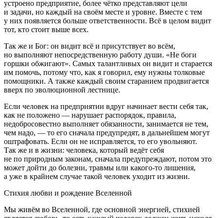
устроено предприятие, более чётко представляют цели
и задачи, но каждый на своём месте и уровне. Вместе с тем
у них появляется больше ответственности. Всё в целом видит
тот, кто стоит выше всех.
Так же и Бог: он видит всё и присутствует во всём,
но выполняют непосредственную работу души. «Не боги
горшки обжигают». Самых талантливых он видит и старается
им помочь, потому что, как я говорил, ему нужны толковые
помощники. А также каждый своим старанием продвигается
вверх по эволюционной лестнице.
Если человек на предприятии вдруг начинает вести себя так,
как не положено — нарушает распорядок, правила,
недобросовестно выполняет обязанности, занимается не тем,
чем надо, — то его сначала предупредят, в дальнейшем могут
оштрафовать. Если он не исправляется, то его увольняют.
Так же и в жизни: человека, который ведёт себя
не по природным законам, сначала предупреждают, потом это
может дойти до болезни, травмы или какого-то лишения,
а уже в крайнем случае такой человек уходит из жизни.
Стихия любви и рождение Вселенной
Мы живём во Вселенной, где основной энергией, стихией