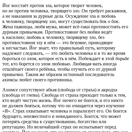
Йог восстаёт против зла, которое творит человек,
но не против человека, творящего зло. Он требует раскаяния,
а не наказания за дурные дела. Осуждение зла и любовь
к человеку, творящему зло, могут существовать бок о бок.
Жена пьяницы, любя мужа, может всё-таки противостоять его
дурным привычкам. Противостояние без любви ведёт
к
насил
ию; любовь к человеку, творящему зло, без
противостояния злу в нём — это безумие, приводящее
к несчастью. Йог знает, что правильный путь, которому
надлежит следовать, — это любить человека и в то же время
бороться со злом, которое есть в нём. Побеждает в этой борьбе
тот, кто борется со злом любовью. Любящая мать иногда
отшлёпает своего ребёнка, чтобы отучить его от дурной
привычки. Таким же образом истинный последователь
ахимсы любит своего противника.
Ахимсе сопутствуют абхая (свобода от страха) и акродха
(свобода от гнева). Свобода от страха приходит только к тем,
кто ведёт чистую жизнь. Йог ничего не боится, и его никто
не должен бояться, потому что он очищается через изучение
«Я». Страх охватывает человека и парализует его. Он боится
будущего, неизвестного и невиданного. Боится, что может
потерять средства к существованию, богатство или
репутацию. Но величайший страх он испытывает перед