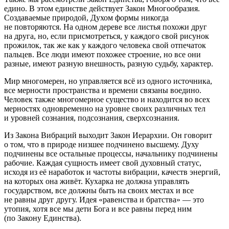
едино. В этом единстве действует Закон Многообразия.
Создаваемые природой, Духом формы никогда
не повторяются. На одном дереве все листья похожи друг
на друга, но, если присмотреться, у каждого свой рисунок
прожилок, так же как у каждого человека свой отпечаток
пальцев. Все люди имеют похожее строение, но все они
разные, имеют разную внешность, разную судьбу, характер.
Мир многомерен, но управляется всё из одного источника,
все мерности пространства и времени связаны воедино.
Человек также многомерное существо и находится во всех
мерностях одновременно на уровне своих различных тел
и уровней сознания, подсознания, сверхсознания.
Из Закона Вибраций выходит Закон Иерархии. Он говорит
о том, что в природе низшее подчинено высшему. Духу
подчинены все остальные процессы, начальнику подчинены
рабочие. Каждая сущность имеет свой духовный статус,
исходя из её наработок и частоты вибрации, качеств энергий,
на которых она живёт. Кухарка не должна управлять
государством, все должны быть на своих местах и все
не равны друг другу. Идея «равенства и братства» — это
утопия, хотя все мы дети Бога и все равны перед ним
(по Закону Единства).