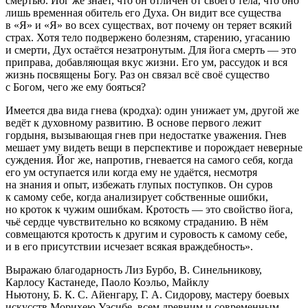
смертью. Йог же знает, что он отличен от своего тела, что оно
лишь временная обитель его Духа. Он видит все существа
в «Я» и «Я» во всех существах, вот почему он теряет всякий
страх. Хотя тело подвержено болезням, старению, угасанию
и смерти, Дух остаётся незатронутым. Для йога смерть — это
приправа, добавляющая вкус жизни. Его ум, рассудок и вся
жизнь посвящены Богу. Раз он связал всё своё существо
с Богом, чего же ему бояться?
Имеется два вида гнева (кродха): один унижает ум, другой же
ведёт к духовному развитию. В основе первого лежит
гордыня, вызывающая гнев при недостатке уважения. Гнев
мешает уму видеть вещи в перспективе и порождает неверные
суждения. Йог же, напротив, гневается на самого себя, когда
его ум оступается или когда ему не удаётся, несмотря
на знания и опыт, избежать глупых поступков. Он суров
к самому себе, когда анализирует собственные ошибки,
но кроток к чужим ошибкам. Кротость — это свойство йога,
чьё сердце чувствительно ко всякому страданию. В нём
совмещаются кротость к другим и суровость к самому себе,
и в его присутствии исчезает всякая враждебность».
Выражаю благодарность Лиз Бурбо, В. Синельникову,
Карлосу Кастанеде, Паоло Коэльо, Майклу
Ньютону, Б. К. С. Айенгару, Г. А. Сидорову, мастеру боевых
искусств Морихею Уэсибе, всем древним и современным