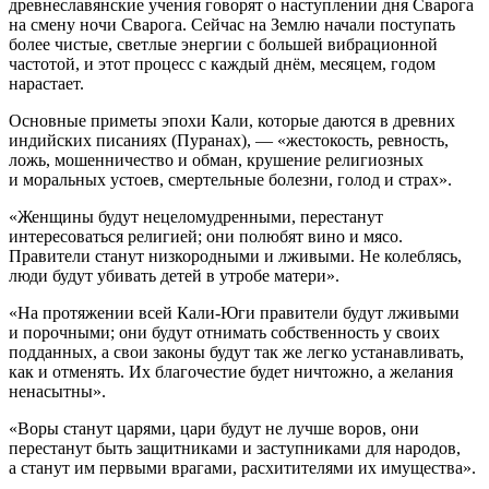
древнеславянские учения говорят о наступлении дня Сварога
на смену ночи Сварога. Сейчас на Землю начали поступать
более чистые, светлые энергии с большей вибрационной
частотой, и этот процесс с каждый днём, месяцем, годом
нарастает.
Основные приметы эпохи Кали, которые даются в древних
индийских писаниях (Пуранах), — «жестокость, ревность,
ложь, мошенничество и обман, крушение религиозных
и моральных устоев, смертельные болезни, голод и страх».
«Женщины будут нецеломудренными, перестанут
интересоваться религией; они полюбят вино и мясо.
Правители станут низкородными и лживыми. Не колеблясь,
люди будут убивать детей в утробе матери».
«На протяжении всей Кали-Юги правители будут лживыми
и порочными; они будут отнимать собственность у своих
подданных, а свои законы будут так же легко устанавливать,
как и отменять. Их благочестие будет ничтожно, а желания
ненасытны».
«Воры станут царями, цари будут не лучше воров, они
перестанут быть защитниками и заступниками для народов,
а станут им первыми врагами, расхитителями их имущества».