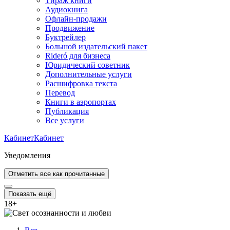
Тираж книги
Аудиокнига
Офлайн-продажи
Продвижение
Буктрейлер
Большой издательский пакет
Rideró для бизнеса
Юридический советник
Дополнительные услуги
Расшифровка текста
Перевод
Книги в аэропортах
Публикация
Все услуги
Кабинет
Кабинет
Уведомления
Отметить все как прочитанные
Показать ещё
18
+