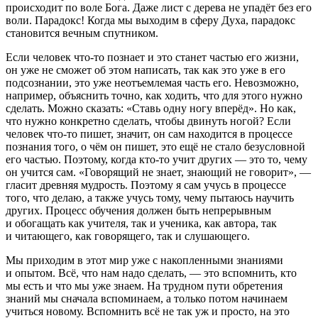
происходит по воле Бога. Даже лист с дерева не упадёт без его
воли. Парадокс! Когда мы выходим в сферу Духа, парадокс
становится вечным спутником.
Если человек что-то познает и это станет частью его жизни,
он уже не сможет об этом написать, так как это уже в его
подсознании, это уже неотъемлемая часть его. Невозможно,
например, объяснить точно, как ходить, что для этого нужно
сделать. Можно сказать: «Ставь одну ногу вперёд». Но как,
что нужно конкретно сделать, чтобы двинуть ногой? Если
человек что-то пишет, значит, он сам находится в процессе
познания того, о чём он пишет, это ещё не стало безусловной
его частью. Поэтому, когда кто-то учит других — это то, чему
он учится сам. «Говорящий не знает, знающий не говорит», —
гласит древняя мудрость. Поэтому я сам учусь в процессе
того, что делаю, а также учусь тому, чему пытаюсь научить
других. Процесс обучения должен быть непрерывным
и обогащать как учителя, так и ученика, как автора, так
и читающего, как говорящего, так и слушающего.
Мы приходим в этот мир уже с накопленными знаниями
и опытом. Всё, что нам надо сделать, — это вспомнить, кто
мы есть и что мы уже знаем. На трудном пути обретения
знаний мы сначала вспоминаем, а только потом начинаем
учиться новому. Вспомнить всё не так уж и просто, на это