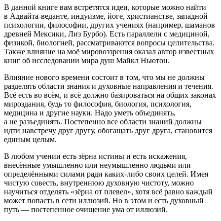
В данной книге вам встретятся идеи, которые можно найти
в Адвайта-веданте, индуизме, йоге, христианстве, западной
психологии, философии, других учениях (например, шаманов
древней Мексики, Лиз Бурбо). Есть параллели с медициной,
физикой, биологией, рассматриваются вопросы целительства.
Также влияние на моё мировоззрения оказал автор известных
книг об исследовании мира душ Майкл Ньютон.
Влияние нового времени состоит в том, что мы не должны
разделять области знания и духовные направления и течения.
Всё есть во всём, и всё должно базироваться на общих законах
мироздания, будь то философия, биология, психология,
медицина и другие науки. Надо уметь объединять,
а не разъединять. Постепенно все области знаний должны
идти навстречу друг другу, обогащать друг друга, становится
единым целым.
В любом учении есть зёрна истины и есть искажения,
внесённые умышленно или неумышленно людьми или
определёнными силами ради каких-либо своих целей. Имея
чистую совесть, внутреннюю духовную чистоту, можно
научиться отделять «зёрна от плевел», хотя всё равно каждый
может попасть в сети иллюзий. Но в этом и есть духовный
путь — постепенное очищение ума от иллюзий.