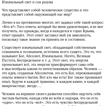
Изначальный свет и сон разума
Что представляет собой человеческое существо и что
представляет собой окружающий нас мир?
Лично я на протяжении многих лет задавал себе такой вопрос:
«Кто я?» Того ответа, который бы меня удовлетворял, я не мог
получить, но однажды, когда я находился в горах
Крым
а,
ответ пришёл. Этот ответ заставил мой ум замолкнуть,
поскольку такое знание ум принять не в состоянии.
Существует изначальный свет, обладающий собственным
сознанием и осознанием, источник всего сущего. Это то, что
называют Бог, Абсолют, Изначальное, Ничто, Великая
Пустота, Беспредельное и т. д. Этот свет, эта энергия
пронизывает всё, эта энергия трансформирует сама себя
в мыслеобразы каким-то непостижимым образом. Человек —
это идея, созданная Абсолютом, это есть Бог, переживающий
опыты земного бытия. Вот кто мы есть! Бог также проживает
опыт, будучи в каждой травинке, в каждом камне, в каждой
микрочастице, звезде….
Человек на вершине своего развития способен ощутить себя
чистым бытием, находя себя во всём и ощущая, что он есть
«одно», что он есть «всё». Это есть чувство беспредельной