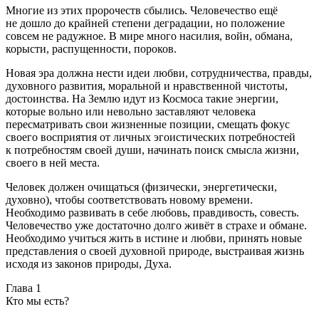
Многие из этих пророчеств сбылись. Человечество ещё
не дошло до крайней степени деградации, но положение
совсем не радужное. В мире много
насил
ия,
войн
, обмана,
корысти, распущенности, пороков.
Новая эра должна нести идеи любви, сотрудничества, правды,
духовного развития, моральной и нравственной чистоты,
достоинства. На Землю идут из Космоса такие энергии,
которые вольно или невольно заставляют человека
пересматривать свои жизненные позиции, смещать фокус
своего восприятия от личных эгоистических потребностей
к потребностям своей души, начинать поиск смысла жизни,
своего в ней места.
Человек должен очищаться (физически, энергетически,
духовно), чтобы соответствовать новому времени.
Необходимо развивать в себе любовь, правдивость, совесть.
Человечество уже достаточно долго живёт в страхе и обмане.
Необходимо учиться жить в истине и любви, принять новые
представления о своей духовной природе, выстраивая жизнь
исходя из законов природы, Духа.
Глава 1
Кто мы есть?