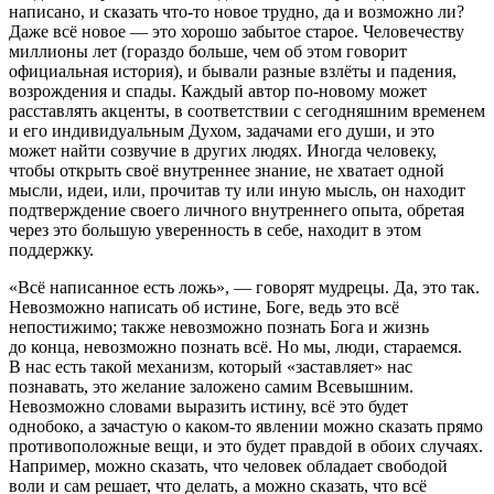
написано, и сказать что-то новое трудно, да и возможно ли?
Даже всё новое — это хорошо забытое старое. Человечеству
миллионы лет (гораздо больше, чем об этом говорит
официальная история), и бывали разные взлёты и падения,
возрождения и спады. Каждый автор по-новому может
расставлять акценты, в соответствии с сегодняшним временем
и его индивидуальным Духом, задачами его души, и это
может найти созвучие в других людях. Иногда человеку,
чтобы открыть своё внутреннее знание, не хватает одной
мысли, идеи, или, прочитав ту или иную мысль, он находит
подтверждение своего личного внутреннего опыта, обретая
через это большую уверенность в себе, находит в этом
поддержку.
«Всё написанное есть ложь», — говорят мудрецы. Да, это так.
Невозможно написать об истине, Боге, ведь это всё
непостижимо; также невозможно познать Бога и жизнь
до конца, невозможно познать всё. Но мы, люди, стараемся.
В нас есть такой механизм, который «заставляет» нас
познавать, это желание заложено самим Всевышним.
Невозможно словами выразить истину, всё это будет
однобоко, а зачастую о каком-то явлении можно сказать прямо
противоположные вещи, и это будет правдой в обоих случаях.
Например, можно сказать, что человек обладает свободой
воли и сам решает, что делать, а можно сказать, что всё