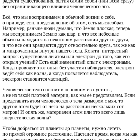
радости существования, бытия самим собой (или всем сразу)
без ограничивающего влияния человеческого эго.
Всё, что мы воспринимаем в обычной жизни о себе,
о природе, есть представление об этом, есть мыслеобраз.
Например, раньше люди думали, что Земля плоская, теперь
мы воспринимаем Землю как шар, и что все небесные
объекты находятся на некотором расстоянии друг от друга,
и что все они вращаются друг относительно друга, так же как
и микрочастицы внутри нашего тела. Кстати, интересный
вопрос: существовал ли атом или электрон до того, как его
открыл учёный? Есть ещё знаменитый опыт с электронами.
Когда проводят этот опыт без участия наблюдателя, электрон
ведёт себя как волна, а когда появляется наблюдатель,
электрон становится частицей.
Человеческое тело состоит в основном из пустоты,
а не из такой плотной материи, как мы её представляем. Если
представить атом человеческого тела размером с мяч, то
другой атом будет от него на расстоянии нескольких сот
метров! И опять же, материален атом или это всего лишь
энергетическая волна?
Чтобы добраться от планеты до планеты, нужно лететь
по прямой огромное расстояние. Настанет время, когда мы как
человеческие существа будем воспринимать реальность по-