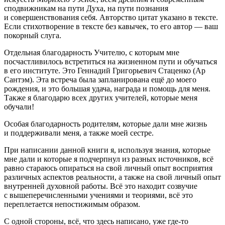
сподвижникам на пути Духа, на пути познания
и совершенствования себя. Авторство цитат указано в тексте.
Если стихотворение в тексте без кавычек, то его автор — ваш
покорный слуга.
Отдельная благодарность Учителю, с которым мне
посчастливилось встретиться на жизненном пути и обучаться
в его институте. Это Геннадий Григорьевич Стаценко (Ар
Сантэм). Эта встреча была запланирована ещё до моего
рождения, и это большая удача, награда и помощь для меня.
Также я благодарю всех других учителей, которые меня
обучали!
Особая благодарность родителям, которые дали мне жизнь
и поддерживали меня, а также моей сестре.
При написании данной книги я, используя знания, которые
мне дали и которые я подчерпнул из разных источников, всё
равно стараюсь опираться на свой личный опыт восприятия
различных аспектов реальности, а также на свой личный опыт
внутренней духовной работы. Всё это находит созвучие
с вышеперечисленными учениями и теориями, всё это
переплетается непостижимым образом.
С одной стороны, всё, что здесь написано, уже где-то