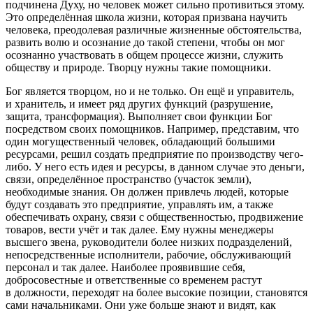
подчинена Духу, но человек может сильно противиться этому.
Это определённая школа жизни, которая призвана научить
человека, преодолевая различные жизненные обстоятельства,
развить волю и осознание до такой степени, чтобы он мог
осознанно участвовать в общем процессе жизни, служить
обществу и природе. Творцу нужны такие помощники.
Бог является творцом, но и не только. Он ещё и управитель,
и хранитель, и имеет ряд других функций (разрушение,
защита, трансформация). Выполняет свои функции Бог
посредством своих помощников. Например, представим, что
один могущественный человек, обладающий большими
ресурсами, решил создать предприятие по производству чего-
либо. У него есть идея и ресурсы, в данном случае это деньги,
связи, определённое пространство (участок земли),
необходимые знания. Он должен привлечь людей, которые
будут создавать это предприятие, управлять им, а также
обеспечивать охрану, связи с общественностью, продвижение
товаров, вести учёт и так далее. Ему нужны менеджеры
высшего звена, руководители более низких подразделений,
непосредственные исполнители, рабочие, обслуживающий
персонал и так далее. Наиболее проявившие себя,
добросовестные и ответственные со временем растут
в должности, переходят на более высокие позиции, становятся
сами начальниками. Они уже больше знают и видят, как