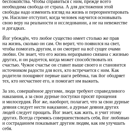
беспокойства. Чтобы справиться с ним, прежде всего
необходима свобода от страха. А для достижения этой
свободы надо изменить взгляд на жизнь и переориентировать
ум.
Насил
ие отступит, когда человек научится основывать
свою веру на реальности и исследовании, а не на невежестве
и догадках.
Йог убеждён, что любое существо имеет столько же прав
на жизнь, сколько он сам. Он верит, что появился на свет,
чтобы помогать другим, и он смотрит на всё сущее очами
любви. Он знает, что его жизнь неразрывно связана с жизнью
других, и он радуется, когда может способствовать их
счастью. Чужое счастье он ставит выше своего и становится
источником радости для всех, кто встречается с ним. Как
родители поощряют первые шаги ребёнка, так йог ободряет
тех, кто несчастнее его, и помогает им выжить.
За зло, совершённое другими, люди требуют справедливого
наказания, а за свои дурные поступки просят прощения
и милосердия. Йог же, наоборот, полагает, что за свои дурные
деяния следует нести наказание, а дурные деяния других
людей следует прощать. Йог знает, как жить, и учит этому
других. Всегда стремясь совершенствовать себя, йог любовью
и состраданием показывает другим людям, как им улучшать
себя.