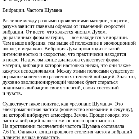
Вибрации. Частота Шумана
Различие между разными проявлениями материи, энергии,
разума зависит главным образом от изменений скоростей
вибрации. От всего, что является чистым Духом,
до различных форм материи, — всё находится в вибрации.
Чем выше вибрация, тем выше её положение в эволюционной
шкале, в иерархии. Вибрация Духа происходит с такой
интенсивностью и скоростью, что практически находится
в покое. На другом конце диапазона существует форма
материи, вибрации которой настолько низки, что они также
кажутся неподвижными. Между этими полюсами существует
огромное количество различных степеней вибраций. Зная это,
духовно эволюционирующий человек будет стараться
поднимать вибрацию своих энергий, своих состояний
и чувств.
Существует такое понятие, как «резонанс Шумана». Это
электромагнитная частота (количество кол
ебан
ий в секунду),
на которой вибрирует атмосфера Земли. Проще говоря, это
частота вибраций нашего жизненного пространства.
На протяжении тысячелетий частота Шумана составляла
7,6 Гц. Однако с конца прошлого столетия частота вибраций
планеты начала возрастать.