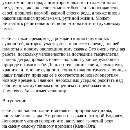
уходят многие годы, а некоторым людям это даже иногда
не удаётся, так как человек может быть сильно «задавлен»
своей прошлой кармой, кармой своего рода, а также вновь
накопившимися проблемами, рутиной жизни. Может
не хватать решительности, воли, чтобы идти по духовному
пути.
Сейчас такое время, когда рождается много духовных
сущностей, которые участвуют в процессе перехода нашей
планеты к новому эволюционному скачку. Это очень трудная
работа, поскольку человечество за последние тысячелетия
сильно деградировало, нанеся большой урон окружающей
природе и самим себе. День и ночь воины света, служители,
хранители, многие сущности тонких планов трудятся, очищая
нашу планету, приводя её в соответствие новым энергиям,
новому времени. Главное, необходимо усердно работать над
собственным духовным очищением и преображением.
Изменяя себя — изменяешь мир!
Вступление
Сейчас на нашей планете меняются природные циклы,
наступает новая эра. Астрологи называют это эрой Водолея,
йоговские учения говорят, что наступает «золотой век»
на смену самому тёмному времени (Кали-Юга),