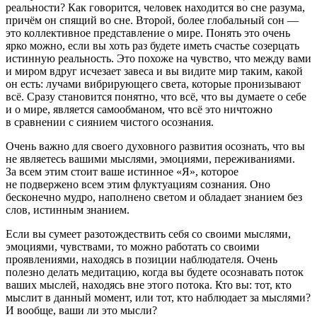
реальности? Как говорится, человек находится во сне разума,
причём он спящий во сне. Второй, более глобальный сон —
это коллективное представление о мире. Понять это очень
ярко можно, если вы хоть раз будете иметь счастье созерцать
истинную реальность. Это похоже на чувство, что между вами
и миром вдруг исчезает завеса и вы видите мир таким, какой
он есть: лучами вибрирующего света, которые пронизывают
всё. Сразу становится понятно, что всё, что вы думаете о себе
и о мире, является самообманом, что всё это ничтожно
в сравнении с сиянием чистого осознания.
Очень важно для своего духовного развития осознать, что вы
не являетесь вашими мыслями, эмоциями, переживаниями.
За всем этим стоит ваше истинное «Я», которое
не подвержено всем этим флуктуациям сознания. Оно
бесконечно мудро, наполнено светом и обладает знанием без
слов, истинным знанием.
Если вы сумеет разотождествить себя со своими мыслями,
эмоциями, чувствами, то можно работать со своими
проявлениями, находясь в позиции наблюдателя. Очень
полезно делать медитацию, когда вы будете осознавать поток
ваших мыслей, находясь вне этого потока. Кто вы: тот, кто
мыслит в данный момент, или тот, кто наблюдает за мыслями?
И вообще, ваши ли это мысли?