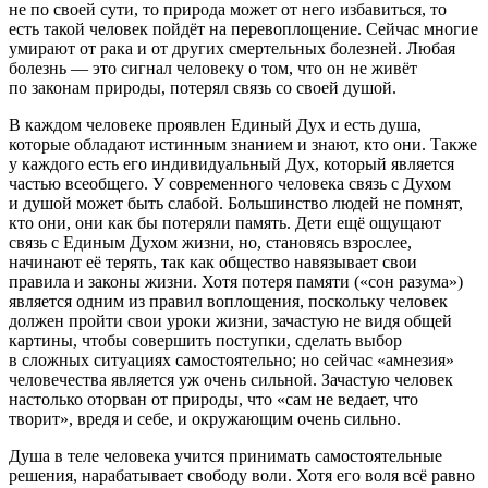
не по своей сути, то природа может от него избавиться, то
есть такой человек пойдёт на перевоплощение. Сейчас многие
умирают от рака и от других смертельных болезней. Любая
болезнь — это сигнал человеку о том, что он не живёт
по законам природы, потерял связь со своей душой.
В каждом человеке проявлен Единый Дух и есть душа,
которые обладают истинным знанием и знают, кто они. Также
у каждого есть его индивидуальный Дух, который является
частью всеобщего. У современного человека связь с Духом
и душой может быть слабой. Большинство людей не помнят,
кто они, они как бы потеряли память. Дети ещё ощущают
связь с Единым Духом жизни, но, становясь взрослее,
начинают её терять, так как общество навязывает свои
правила и законы жизни. Хотя потеря памяти («сон разума»)
является одним из правил воплощения, поскольку человек
должен пройти свои уроки жизни, зачастую не видя общей
картины, чтобы совершить поступки, сделать выбор
в сложных ситуациях самостоятельно; но сейчас «амнезия»
человечества является уж очень сильной. Зачастую человек
настолько оторван от природы, что «сам не ведает, что
творит», вредя и себе, и окружающим очень сильно.
Душа в теле человека учится принимать самостоятельные
решения, нарабатывает свободу воли. Хотя его воля всё равно