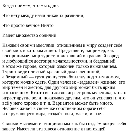
Когда поймём, что мы одно,
Что нету между нами никаких различий,
Что просто вечное Ничто
Имеет множество обличий.
Каждый своими мыслями, отношением к миру создаёт себе
свой мир, в котором живёт. Представьте, например, как
воспринимает мир турист, приехавший в красивый город
и любующийся достопримечательностями, и бездомный
в этом же городе, который озабочен только выживанием.
Турист видит чистый красивый дом с лепниной,
а бездомный — грязную пустую бутылку под этим домом,
которую можно сдать. Один человек «задавлен» жизнью, его
мир тёмен и жесток, для другого мир может быть ярким
и красочным. Кто-то всю жизнь играет роль мученика, кто-то
играет другие роли, показывая другим, что он успешен и что
всё у него хорошо и т. д. Вариантов может быть много.
Человек живёт в своём же собственном образе себя
и окружающего мира, создаёт роли, маски, играет.
Своими мыслями и эмоциями мы как бы создаём вокруг себя
завесу. Имеет ли эта завеса отношение к настоящей