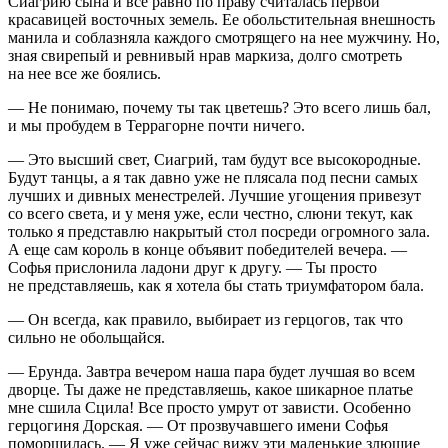
Сиагрию сына и все равно по праву считалась первой
красавицей восточных земель. Ее обольстительная внешность
манила и соблазняла каждого смотрящего на нее мужчину. Но,
зная свирепый и ревнивый нрав маркиза, долго смотреть
на нее все же боялись.
— Не понимаю, почему ты так цветешь? Это всего лишь бал,
и мы пробудем в Террагорне почти ничего.
— Это высший свет, Сиагрий, там будут все высокородные.
Будут танцы, а я так давно уже не плясала под песни самых
лучших и дивных менестрелей. Лучшие угощения привезут
со всего света, и у меня уже, если честно, слюни текут, как
только я представлю накрытый стол посреди огромного зала.
А еще сам король в конце объявит победителей вечера. —
Софья прислонила ладони друг к другу. — Ты просто
не представляешь, как я хотела бы стать триумфатором бала.
— Он всегда, как правило, выбирает из герцогов, так что
сильно не обольщайся.
— Ерунда. Завтра вечером наша пара будет лучшая во всем
дворце. Ты даже не представляешь, какое шикарное платье
мне сшила Сцила! Все просто умрут от зависти. Особенно
герцогиня Дорская. — От прозвучавшего имени Софья
поморщилась. — Я уже сейчас вижу эти маленькие злющие