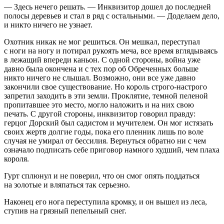
— Здесь нечего решать. — Инквизитор дошел до последней
полосы деревьев и стал в ряд с остальными. — Доделаем дело,
и никто ничего не узнает.
Охотник никак не мог решиться. Он мешкал, переступал
с ноги на ногу и потирал рукоять меча, все время вглядываясь
в лежащий впереди каньон. С одной стороны,
войн
а уже
давно была окончена и с тех пор об Обреченных больше
никто ничего не слышал. Возможно, они все уже давно
закончили свое существование. Но король строго-настрого
запретил заходить в эти земли. Проклятие, темной пеленой
пропитавшее это место, могло наложить и на них свою
печать. С другой стороны, инквизитор говорил правду:
герцог Дорский был садистом и мучителем. Он мог истязать
своих жертв долгие годы, пока его пленник лишь по воле
случая не умирал от бессилия. Вернуться обратно ни с чем
означало подписать себе приговор намного худший, чем плаха
короля.
Гурт сплюнул и не поверил, что он смог опять поддаться
на золотые и вляпаться так серьезно.
Наконец его нога переступила кромку, и он вышел из леса,
ступив на грязный пепельный снег.