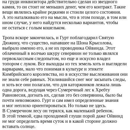
на груди инквизитора действительно сделан из звездного
камня, то он стоит не меньших денег, чем его контракт. Такие
вещи являлись крайне редкими и стоили целого состояния.
А это наталкивало его на мысли, что в этом походе, в том или
ином случае, у него найдутся несколько вариантов, чтобы
не остаться с голым кошельком.
Тропа вскоре закончилась, и Гурт поблагодарил Святую
Дюжину, что существо, напавшее на Шона Крысолова,
выбрало именно его, а не их проводника Ойвинда. Этот
облаченный в волчью шкуру северянин не только являлся
первоклассным следопытом, но еще и искусно владел
топором с луком. Все выходцы из тех земель хоть и выглядели
варварами, мало что понимая в культуре и этикете
Кимбрийского королевства, но в искусстве выслеживания они
не знали себе равных. Усилившийся снег мог засыпать следы,
и хоть все они полагали, что для каторжников лежала лишь
одна дорога, ведущая через Сумеречный лес к Хребту
Равновесия, догнать их, сделав это без северянина, было бы
почти невозможно. Гурт и сам имел определенные знания
и мог неплохо ориентироваться. Но только не здесь.
В Сумеречном лесу он терялся, как маленький ребенок.
В этой темной, едва проходимой глуши порой даже Ойвинд
не мог определить время суток и в какой стороне должно
вставать солнце.