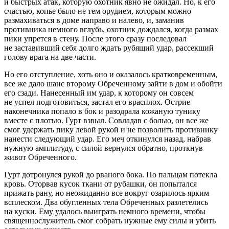
и быстрых атак, которую охотник явно не ожидал. Но, к его
счастью, копье было не тем орудием, которым можно
размахиваться в доме направо и налево, и, заманив
противника немного вглубь, охотник дождался, когда размах
пики упрется в стену. После этого сразу последовал
не заставивший себя долго ждать рубящий удар, рассекший
голову врага на две части.
Но его отступление, хоть оно и оказалось кратковременным,
все же дало шанс второму Обреченному зайти в дом и обойти
его сзади. Нанесенный им удар, к которому он совсем
не успел подготовиться, застал его врасплох. Острие
наконечника попало в бок и разодрала кожаную тунику
вместе с плотью. Гурт взвыл. Совладав с болью, он все же
смог удержать пику левой рукой и не позволить противнику
нанести следующий удар. Его меч откинулся назад, набрав
нужную амплитуду, с силой вернулся обратно, проткнув
живот Обреченного.
Гурт дотронулся рукой до рваного бока. По пальцам потекла
кровь. Оторвав кусок ткани от рубашки, он попытался
прижать рану, но неожиданно все вокруг озарилось ярким
всплеском. Два обугленных тела Обреченных разлетелись
на куски. Ему удалось выиграть немного времени, чтобы
священнослужитель смог собрать нужные ему силы и убить