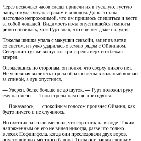
Через несколько часов следы привели их в тусклую, густую
чащу, откуда тянуло страхом и холодом. Дорога стала
настолько непроходимой, что им пришлось спешиться и вести
за собой лошадей. Видимость из-за опустившейся темноты
резко снизилась, хотя Гурт знал, что еще нет даже полудня.
Тяжелая шишка упала с макушки секвойи, зацепив ветви
со снегом, и гулко ударилась о землю рядом с Ойвиндом.
Северянин тут же выпустил три стрелы верх и отбежал
вперед.
Оглядевшись по сторонам, он понял, что сверху никого нет.
Не успевшая вылететь стрела обратно легла в кожаный колчан
за спиной, а лук опустился.
— Уверен, белке больше не до шуток. — Гурт положил руку
ему на плечо. — Твои стрелы нам еще пригодятся.
— Показалось, — спокойным голосом произнес Ойвинд, как
будто ничего и не случилось.
Но охотник за головами знал, что соратник на взводе. Таким
напряженным он его не видел никогда, разве что только
в лесах Нофингфола, когда они преследовали двух воров,
опустошивших местного барона. Тогда они зашли слишком