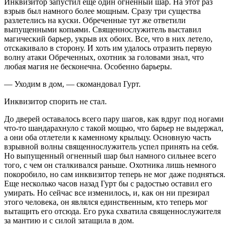
Инквизитор запустил еще один огненный шар. На этот раз
взрыв был намного более мощным. Сразу три существа
разлетелись на куски. Обреченные тут же ответили
выпущенными копьями. Священнослужитель выставил
магический барьер, укрыв их обоих. Все, что в них летело,
отскакивало в сторону. И хоть им удалось отразить первую
волну атаки Обреченных, охотник за головами знал, что
любая магия не бесконечна. Особенно барьеры.
— Уходим в дом, — скомандовал Гурт.
Инквизитор спорить не стал.
До дверей оставалось всего пару шагов, как вдруг под ногами
что-то шандарахнуло с такой мощью, что барьер не выдержал,
а они оба отлетели к каменному крыльцу. Основную часть
взрывной волны священнослужитель успел принять на себя.
Но выпущенный огненный шар был намного сильнее всего
того, с чем он сталкивался раньше. Охотника лишь немного
покоробило, но сам инквизитор теперь не мог даже подняться.
Еще несколько часов назад Гурт бы с радостью оставил его
умирать. Но сейчас все изменилось, и, как он ни презирал
этого человека, он являлся единственным, кто теперь мог
вытащить его отсюда. Его рука схватила священнослужителя
за мантию и с силой затащила в дом.