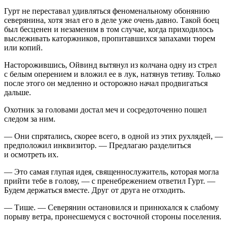
Гурт не переставал удивляться феноменальному обонянию
северянина, хотя знал его в деле уже очень давно. Такой боец
был бесценен и незаменим в том случае, когда приходилось
выслеживать каторжников, пропитавшихся запахами тюрем
или копий.
Насторожившись, Ойвинд вытянул из колчана одну из стрел
с белым оперением и вложил ее в лук, натянув тетиву. Только
после этого он медленно и осторожно начал продвигаться
дальше.
Охотник за головами достал меч и сосредоточенно пошел
следом за ним.
— Они спрятались, скорее всего, в одной из этих рухлядей, —
предположил инквизитор. — Предлагаю разделиться
и осмотреть их.
— Это самая глупая идея, священнослужитель, которая могла
прийти тебе в голову, — с пренебрежением ответил Гурт. —
Будем держаться вместе. Друг от друга не отходить.
— Тише. — Северянин остановился и принюхался к слабому
порыву ветра, пронесшемуся с восточной стороны поселения.