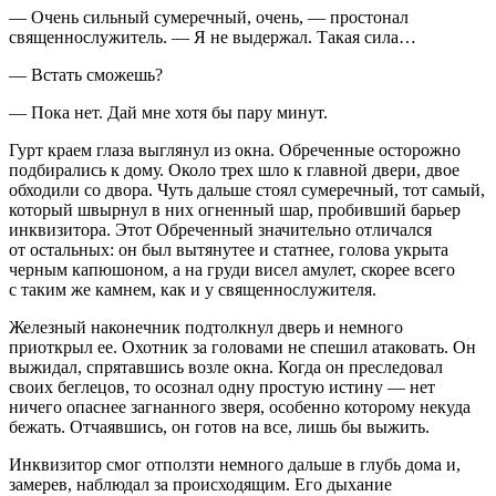
— Очень сильный сумеречный, очень, — простонал
священнослужитель. — Я не выдержал. Такая сила…
— Встать сможешь?
— Пока нет. Дай мне хотя бы пару минут.
Гурт краем глаза выглянул из окна. Обреченные осторожно
подбирались к дому. Около трех шло к главной двери, двое
обходили со двора. Чуть дальше стоял сумеречный, тот самый,
который швырнул в них огненный шар, пробивший барьер
инквизитора. Этот Обреченный значительно отличался
от остальных: он был вытянутее и статнее, голова укрыта
черным капюшоном, а на груди висел амулет, скорее всего
с таким же камнем, как и у священнослужителя.
Железный наконечник подтолкнул дверь и немного
приоткрыл ее. Охотник за головами не спешил атаковать. Он
выжидал, спрятавшись возле окна. Когда он преследовал
своих беглецов, то осознал одну простую истину — нет
ничего опаснее загнанного зверя, особенно которому некуда
бежать. Отчаявшись, он готов на все, лишь бы выжить.
Инквизитор смог отползти немного дальше в глубь дома и,
замерев, наблюдал за происходящим. Его дыхание