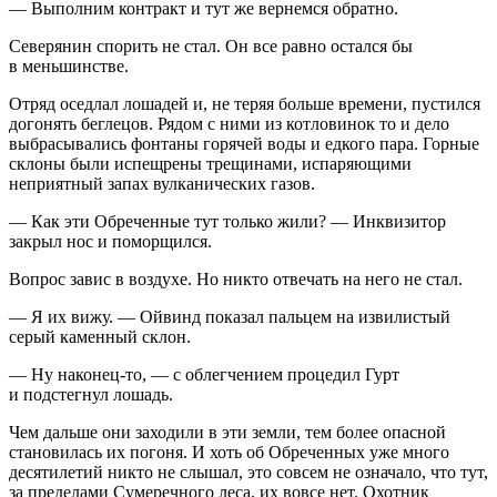
— Выполним контракт и тут же вернемся обратно.
Северянин спорить не стал. Он все равно остался бы
в
меньшин
стве.
Отряд оседлал лошадей и, не теряя больше времени, пустился
догонять беглецов. Рядом с ними из котло
вино
к то и дело
выбрасывались фонтаны горячей воды и едкого пара. Горные
склоны были испещрены трещинами, испаряющими
неприятный запах вулканических газов.
— Как эти Обреченные тут только жили? — Инквизитор
закрыл нос и поморщился.
Вопрос завис в воздухе. Но никто отвечать на него не стал.
— Я их вижу. — Ойвинд показал пальцем на извилистый
серый каменный склон.
— Ну наконец-то, — с облегчением процедил Гурт
и подстегнул лошадь.
Чем дальше они заходили в эти земли, тем более опасной
становилась их погоня. И хоть об Обреченных уже много
десятилетий никто не слышал, это совсем не означало, что тут,
за пределами Сумеречного леса, их вовсе нет. Охотник