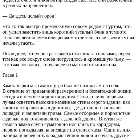
в разных направлениях.
— Да здесь целый город!
Что-то так быстро промелькнуло совсем рядом с Гуртом, что
он успел заметить лишь короткий тусклый блик в темноте.
Тело священнослужителя рывком отлетело, а светлячки тут же
начали угасать.
Последнее, что успел разглядеть охотник за головами, перед
тем как все вокруг снова погрузилось в кромешную тьму, —
это тяжелое копье, торчавшее из мантии инквизитора.
Глава 1
Замок маркиза с самого утра был не похож сам на себя.
В отличие от привычной размеренной и безмятежной жизни
сегодня в нем все ходило ходуном. Стоило лишь первым
лучам осветить высокие каменные стены серого здания, как
конюхи отправились в донники, где дотошно начищали
лошадей и заплетали гривы. Самые отборные и породистые
ездовые подготавливались к дальней дороге. Внутри же
самого замка слуги суматошно носились по коридорам,
нервно поглядывая на висящие на стенах часы. Одни из них
набирали деревянную бадью теплой водой из очага, другие