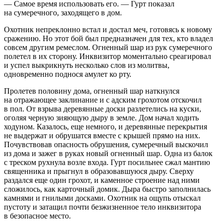
— Самое время использовать его. — Гурт показал
на сумеречного, заходящего в дом.
Охотник непреклонно встал и достал меч, готовясь к новому
сражению. Но этот бой был предназначен для тех, кто владел
совсем другим ремеслом. Огненный шар из рук сумеречного
полетел в их сторону. Инквизитор моментально среагировал
и успел выкрикнуть несколько слов из молитвы,
одновременно поднося амулет ко рту.
Пролетев половину дома, огненный шар наткнулся
на отражающее заклинание и с адским грохотом отскочил
в пол. От взрыва деревянные доски разлетелись на куски,
оголяя черную зияющую дыру в земле. Дом начал ходить
ходуном. Казалось, еще немного, и деревянные перекрытия
не выдержат и обрушатся вместе с крышей прямо на них.
Почувствовав опасность обрушения, сумеречный выскочил
из дома и зажег в руках новый огненный шар. Одна из балок
с треском рухнула возле входа. Гурт посильнее сжал мантию
священника и прыгнул в образовавшуюся дыру. Сверху
раздался еще один грохот, и каменное строение над ними
сложилось, как карточный домик. Дыра быстро заполнилась
камнями и гнилыми досками. Охотник на ощупь отыскал
пустоту и затащил почти безжизненное тело инквизитора
в безопасное место.