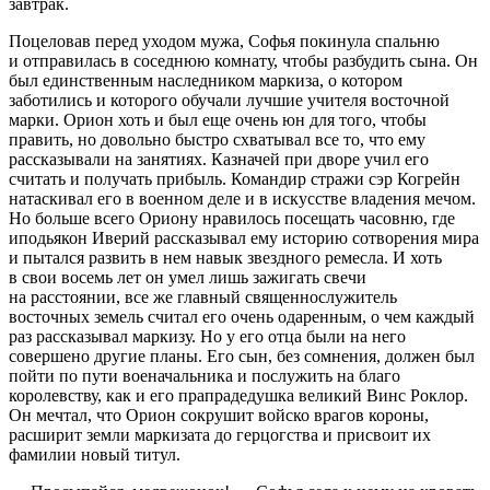
завтрак.
Поцел
овав перед уходом мужа, Софья покинула спальню
и отправилась в соседнюю комнату, чтобы разбудить сына. Он
был единственным наследником маркиза, о котором
заботились и которого обучали лучшие учителя восточной
марки. Орион хоть и был еще очень юн для того, чтобы
править, но довольно быстро схватывал все то, что ему
рассказывали на занятиях. Казначей при дворе учил его
считать и получать прибыль. Командир стражи сэр Когрейн
натаскивал его в военном деле и в искусстве владения мечом.
Но больше всего Ориону нравилось посещать часовню, где
иподьякон Иверий рассказывал ему историю сотворения мира
и пытался развить в нем навык звездного ремесла. И хоть
в свои восемь лет он умел лишь зажигать свечи
на расстоянии, все же главный священнослужитель
восточных земель считал его очень одаренным, о чем каждый
раз рассказывал маркизу. Но у его отца были на него
совершено другие планы. Его сын, без сомнения, должен был
пойти по пути военачальника и послужить на благо
королевству, как и его прапрадедушка великий Винс Роклор.
Он мечтал, что Орион сокрушит войско врагов короны,
расширит земли маркизата до герцогства и присвоит их
фамилии новый титул.