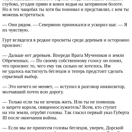
глубоко, угодив прямо в ковен ведьм на затерянном болоте.
Но в тех чащобах ты хотя бы понимал и представлял, с кем ты
можешь встретиться.
— Они рядом. — Северянин принюхался и ускорил шаг. — Я
их чувствую.
Гурт вгляделся в редкие просветы среди деревьев и осторожно
произнес:
— Дальше нет деревьев. Впереди Врата Мучеников и земли
Обреченных. — По своему собственному голосу он понял,
что произнес то, чего ему так сильно не хотелось. Им
не удалось настигнуть беглецов и теперь предстоит сделать
серьезный выбор.
— Это ничего не меняет, — вступил в разговор инквизитор,
молчавший почти всю дорогу.
— Только если ты не хочешь жить. Или ты не помнишь
о запрете короля, священнослужитель? Всем, кто ступит
на эти земли, отрубят головы. Так гласил первый указ Губерта
III после окончания
войн
ы.
— Если мы не принесем головы беглецов, уверен, Дорский