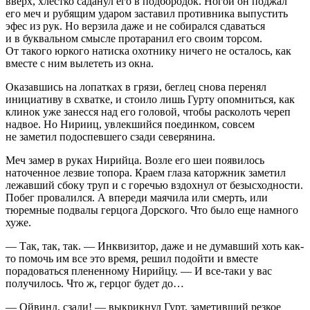
вверх, хлестко саданул его в подбородок. Ногой он поджал
его меч и рубящим ударом заставил противника выпустить
эфес из рук. Но верзила даже и не собирался сдаваться
и в буквальном смысле протаранил его своим торсом.
От такого юркого натиска охотнику ничего не осталось, как
вместе с ним вылететь из окна.
Оказавшись на лопатках в грязи, беглец снова перенял
инициативу в схватке, и стоило лишь Гурту опомниться, как
клинок уже занесся над его головой, чтобы расколоть череп
надвое. Но Нирииц, увлекшийся поединком, совсем
не заметил подоспевшего сзади северянина.
Меч замер в руках Нирийца. Возле его шеи появилось
наточенное
лезв
ие топора. Краем глаза каторжник заметил
лежавший сбоку труп и с горечью вздохнул от безысходности.
Побег провалился. А впереди маячила или смерть, или
тюремные подвалы герцога Дорского. Что было еще намного
хуже.
— Так, так, так. — Инквизитор, даже и не думавший хоть как-
то помочь им все это время, решил подойти и вместе
порадоваться плененному Нирийцу. — И все-таки у вас
получилось. Что ж, герцог будет до…
— Ойвинд, сзади! — выкрикнул Гурт, заметивший резкое