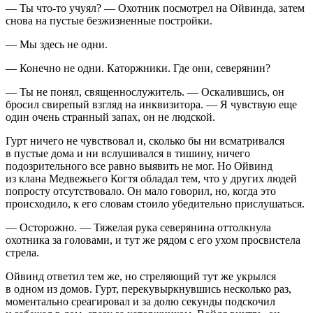
— Ты что-то учуял? — Охотник посмотрел на Ойвинда, затем
снова на пустые безжизненные постройки.
— Мы здесь не одни.
— Конечно не одни. Каторжники. Где они, северянин?
— Ты не понял, священнослужитель. — Оскалившись, он
бросил свирепый взгляд на инквизитора. — Я чувствую еще
один очень странный запах, он не людской.
Гурт ничего не чувствовал и, сколько бы ни всматривался
в пустые дома и ни вслушивался в тишину, ничего
подозрительного все равно выявить не мог. Но Ойвинд
из клана Медвежьего Когтя обладал тем, что у других людей
попросту отсутствовало. Он мало говорил, но, когда это
происходило, к его словам стоило убедительно прислушаться.
— Осторожно. — Тяжелая рука северянина оттолкнула
охотника за головами, и тут же рядом с его ухом просвистела
стрела.
Ойвинд ответил тем же, но стреляющий тут же укрылся
в одном из домов. Гурт, перекувыркнувшись несколько раз,
моментально среагировал и за долю секунды подскочил