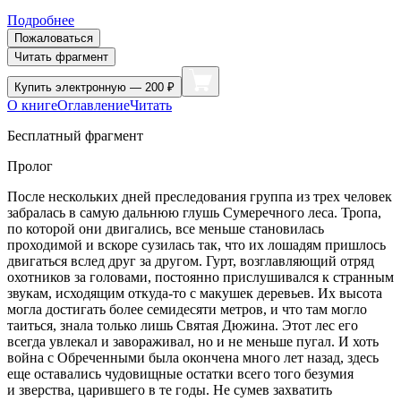
Подробнее
Пожаловаться
Читать фрагмент
Купить
электронную — 200 ₽
О книге
Оглавление
Читать
Бесплатный фрагмент
Пролог
После нескольких дней преследования группа из трех человек
забралась в самую дальнюю глушь Сумеречного леса. Тропа,
по которой они двигались, все меньше становилась
проходимой и вскоре сузилась так, что их лошадям пришлось
двигаться вслед друг за другом. Гурт, возглавляющий отряд
охотников за головами, постоянно прислушивался к странным
звукам, исходящим откуда-то с макушек деревьев. Их высота
могла достигать более семидесяти метров, и что там могло
таиться, знала только лишь Святая Дюжина. Этот лес его
всегда увлекал и завораживал, но и не меньше пугал. И хоть
войн
а с Обреченными была окончена много лет назад, здесь
еще оставались чудовищные остатки всего того безумия
и зверства, царившего в те годы. Не сумев захватить