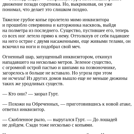
движение позади соратника. Но, выкрикивая, он уже
понимал, что делает это слишком поздно.
Тяжелое грубое копье пролетело мимо инквизитора
и прошибло северянина и каторжника насквозь, выйдя
на полметра из последнего. Существо, пустившее его, теперь
со всех ног летело прямо к нему. Оттолкнув от себя падавшее
на него острие с двумя насаженными, еще живыми телами, он
вскочил на ноги и подобрал свой меч.
Огненный шар, запущенный инквизитором, откинул
нападавшего на несколько метров. Зеленое существо,
с огромной острой пастью и шипами на позвоночнике,
загорелось и больше не вставало. Но угроза при этом
не исчезла! Из других домов вышло еще не меньше дюжины
таких же уродливых существ.
— Кто они? — заорал Гурт.
— Похожи на Обреченных, — приготовившись к новой атаке,
ответил инквизитор.
— Скобленное рыло, — выругался Гурт. — До лошадей
не дойдем. Сзади тоже несколько с копьями.