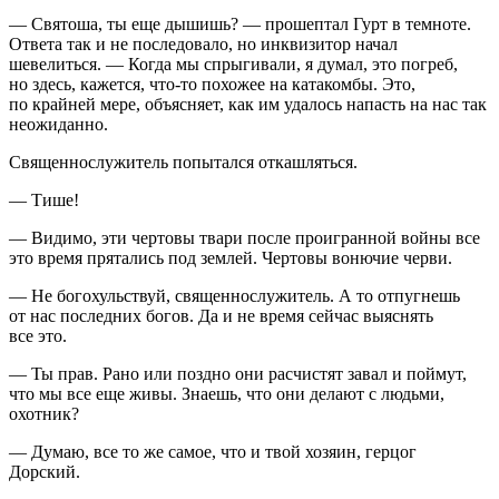
— Святоша, ты еще дышишь? — прошептал Гурт в темноте.
Ответа так и не последовало, но инквизитор начал
шевелиться. — Когда мы спрыгивали, я думал, это погреб,
но здесь, кажется, что-то похожее на катакомбы. Это,
по крайней мере, объясняет, как им удалось напасть на нас так
неожиданно.
Священнослужитель попытался откашляться.
— Тише!
— Видимо, эти чертовы твари после проигранной
войн
ы все
это время прятались под землей. Чертовы вонючие черви.
— Не богохульствуй, священнослужитель. А то отпугнешь
от нас последних богов. Да и не время сейчас выяснять
все это.
— Ты прав. Рано или поздно они расчистят завал и поймут,
что мы все еще живы. Знаешь, что они делают с людьми,
охотник?
— Думаю, все то же самое, что и твой хозяин, герцог
Дорский.