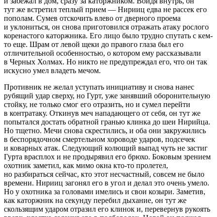
и забежал в дом, сразу за каторжником. Войдя внутрь, он
тут же встретил теплый прием — Нирииц едва не рассек его
пополам. Сумев отскочить влево от дверного проема
и уклониться, он снова приготовился отражать атаку рослого
коренастого каторжника. Его лицо было трудно спутать с кем-
то еще. Шрам от левой щеки до правого глаза был его
отличительной особенностью, о котором ему рассказывали
в Черных Холмах. Но никто не предупреждал его, что он так
искусно умел владеть мечом.
Противник не желал уступать инициативу и снова нанес
рубящий удар сверху, но Гурт, уже занявший оборонительную
стойку, не только смог его отразить, но и сумел перейти
в контратаку. Откинув меч нападающего от себя, он тут же
попытался достать обратной гранью клинка до шеи Нирийца.
Но тщетно. Мечи снова скрестились, и оба они закружились
в беспорядочном смертельном хороводе ударов, подсечек
и коварных атак. Следующий колющий выпад чуть не застиг
Гурта врасплох и не продырявил его брюхо. Боковым зрением
охотник заметил, как мимо окна кто-то пролетел,
но разбираться сейчас, кто этот несчастный, совсем не было
времени. Нирииц загонял его в угол и делал это очень умело.
Но у охотника за головами имелись и свои козыри. Заметив,
как каторжник на секунду перебил дыхание, он тут же
скользящим ударом отразил его клинок и, перевернув рукоять