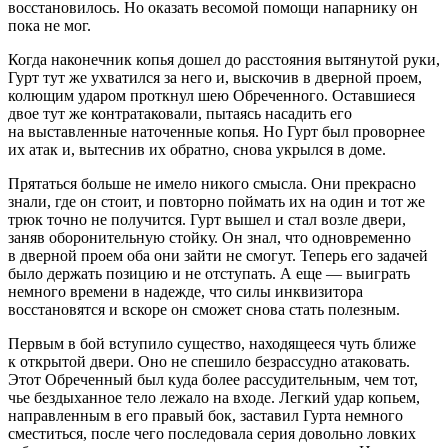
восстановилось. Но оказать весомой помощи напарнику он
пока не мог.
Когда наконечник копья дошел до расстояния вытянутой руки,
Гурт тут же ухватился за него и, выскочив в дверной проем,
колющим ударом проткнул шею Обреченного. Оставшиеся
двое тут же контратаковали, пытаясь насадить его
на выставленные наточенные копья. Но Гурт был проворнее
их атак и, вытеснив их обратно, снова укрылся в доме.
Прятаться больше не имело никого смысла. Они прекрасно
знали, где он стоит, и повторно поймать их на один и тот же
трюк точно не получится. Гурт вышел и стал возле двери,
заняв оборонительную стойку. Он знал, что одновременно
в дверной проем оба они зайти не смогут. Теперь его задачей
было держать позицию и не отступать. А еще — выиграть
немного времени в надежде, что силы инквизитора
восстановятся и вскоре он сможет снова стать полезным.
Первым в бой вступило существо, находящееся чуть ближе
к открытой двери. Оно не спешило безрассудно атаковать.
Этот Обреченный был куда более рассудительным, чем тот,
чье бездыханное тело лежало на входе. Легкий удар копьем,
направленным в его правый бок, заставил Гурта немного
сместиться, после чего последовала серия довольно ловких