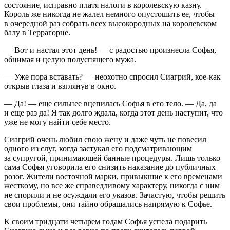
состояние, исправно платя налоги в королевскую казну.
Король же никогда не жалел немного опустошить ее, чтобы
в очередной раз собрать всех высокородных на королевском
балу в Террагорне.
— Вот и настал этот день! — с радостью произнесла Софья,
обнимая и целую полуспящего мужа.
— Уже пора вставать? — неохотно спросил Сиагрий, кое-как
открыв глаза и взглянув в окно.
— Да! — еще сильнее вцепилась Софья в его тело. — Да, да
и еще раз да! Я так долго ждала, когда этот день наступит, что
уже не могу найти себе место.
Сиагрий очень любил свою жену и даже чуть не
повеси
л
одного из слуг, когда застукал его подсматривающим
за супругой, принимающей банные процедуры. Лишь только
сама Софья уговорила его снизить наказание до публичных
розог. Жители восточной марки, привыкшие к его временами
жесткому, но все же справедливому характеру, никогда с ним
не спорили и не осуждали его указов. Зачастую, чтобы решить
свои проблемы, они тайно обращались напрямую к Софье.
К своим тридцати четырем годам Софья успела подарить