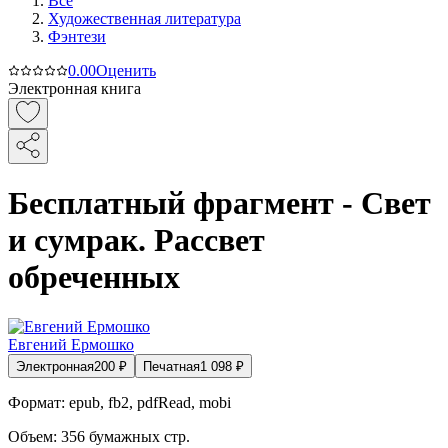
Все
Художественная литература
Фэнтези
0.0
0
Оценить
Электронная книга
Бесплатный фрагмент - Свет
и сумрак. Рассвет
обреченных
Евгений Ермошко
Электронная
200
₽
Печатная
1 098
₽
Формат:
epub, fb2, pdfRead, mobi
Объем:
356
бумажных стр.