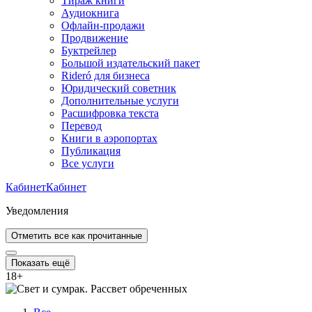
Тираж книги
Аудиокнига
Офлайн-продажи
Продвижение
Буктрейлер
Большой издательский пакет
Rideró для бизнеса
Юридический советник
Дополнительные услуги
Расшифровка текста
Перевод
Книги в аэропортах
Публикация
Все услуги
Кабинет
Кабинет
Уведомления
Отметить все как прочитанные
Показать ещё
18
+