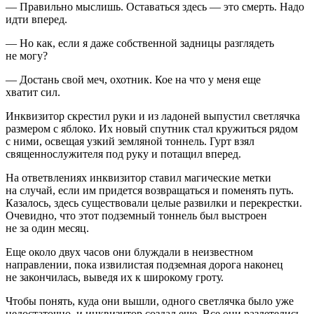
— Правильно мыслишь. Оставаться здесь — это смерть. Надо
идти вперед.
— Но как, если я даже собственной задницы разглядеть
не могу?
— Достань свой меч, охотник. Кое на что у меня еще
хватит сил.
Инквизитор скрестил руки и из ладоней выпустил светлячка
размером с яблоко. Их новый спутник стал кружиться рядом
с ними, освещая узкий земляной тоннель. Гурт взял
священнослужителя под руку и потащил вперед.
На ответвлениях инквизитор ставил магические метки
на случай, если им придется возвращаться и поменять путь.
Казалось, здесь существовали целые развилки и перекрестки.
Очевидно, что этот подземный тоннель был выстроен
не за один месяц.
Еще около двух часов они блуждали в неизвестном
направлении, пока извилистая подземная дорога наконец
не закончилась, выведя их к широкому гроту.
Чтобы понять, куда они вышли, одного светлячка было уже
недостаточно, и инквизитор создал еще. Все они разлетелись