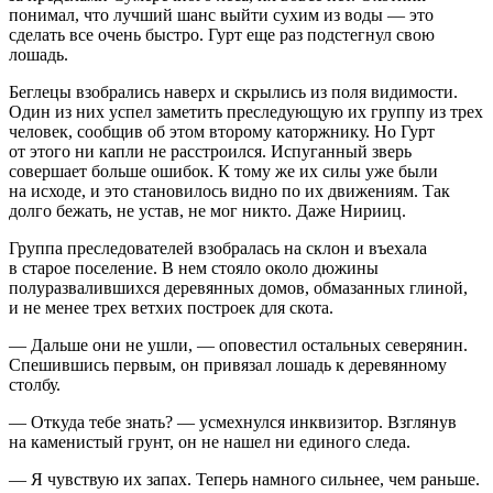
понимал, что лучший шанс выйти сухим из воды — это
сделать все очень быстро. Гурт еще раз подстегнул свою
лошадь.
Беглецы взобрались наверх и скрылись из поля видимости.
Один из них успел заметить преследующую их группу из трех
человек, сообщив об этом второму каторжнику. Но Гурт
от этого ни капли не расстроился. Испуганный зверь
совершает больше ошибок. К тому же их силы уже были
на исходе, и это становилось видно по их движениям. Так
долго бежать, не устав, не мог никто. Даже Нирииц.
Группа преследователей взобралась на склон и въехала
в старое поселение. В нем стояло около дюжины
полуразвалившихся деревянных домов, обмазанных глиной,
и не менее трех ветхих построек для скота.
— Дальше они не ушли, — оповестил остальных северянин.
Спешившись первым, он привязал лошадь к деревянному
столбу.
— Откуда тебе знать? — усмехнулся инквизитор. Взглянув
на каменистый грунт, он не нашел ни единого следа.
— Я чувствую их запах. Теперь намного сильнее, чем раньше.