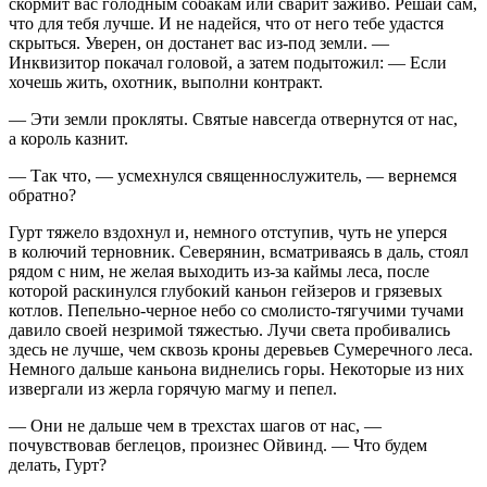
скормит вас голодным собакам или сварит заживо. Решай сам,
что для тебя лучше. И не надейся, что от него тебе удастся
скрыться. Уверен, он достанет вас из-под земли. —
Инквизитор покачал головой, а затем подытожил: — Если
хочешь жить, охотник, выполни контракт.
— Эти земли прокляты. Святые навсегда отвернутся от нас,
а король казнит.
— Так что, — усмехнулся священнослужитель, — вернемся
обратно?
Гурт тяжело вздохнул и, немного отступив, чуть не уперся
в колючий терновник. Северянин, всматриваясь в даль, стоял
рядом с ним, не желая выходить из-за каймы леса, после
которой раскинулся глубокий каньон гейзеров и грязевых
котлов. Пепельно-черное небо со смолисто-тягучими тучами
давило своей незримой тяжестью. Лучи света пробивались
здесь не лучше, чем сквозь кроны деревьев Сумеречного леса.
Немного дальше каньона виднелись горы. Некоторые из них
извергали из жерла горячую магму и пепел.
— Они не дальше чем в трехстах шагов от нас, —
почувствовав беглецов, произнес Ойвинд. — Что будем
делать, Гурт?