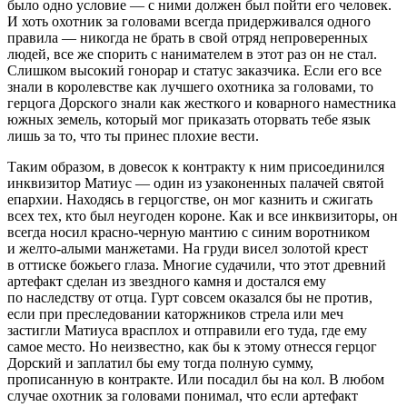
было одно условие — с ними должен был пойти его человек.
И хоть охотник за головами всегда придерживался одного
правила — никогда не брать в свой отряд непроверенных
людей, все же спорить с нанимателем в этот раз он не стал.
Слишком высокий гонорар и статус заказчика. Если его все
знали в королевстве как лучшего охотника за головами, то
герцога Дорского знали как жесткого и коварного наместника
южных земель, который мог приказать оторвать тебе язык
лишь за то, что ты принес плохие вести.
Таким образом, в довесок к контракту к ним присоединился
инквизитор Матиус — один из узаконенных палачей святой
епархии. Находясь в герцогстве, он мог казнить и сжигать
всех тех, кто был неугоден короне. Как и все инквизиторы, он
всегда носил красно-черную мантию с синим воротником
и желто-алыми манжетами. На груди висел золотой крест
в оттиске божьего глаза. Многие судачили, что этот древний
артефакт сделан из звездного камня и достался ему
по наследству от отца. Гурт совсем оказался бы не против,
если при преследовании каторжников стрела или меч
застигли Матиуса врасплох и отправили его туда, где ему
самое место. Но неизвестно, как бы к этому отнесся герцог
Дорский и заплатил бы ему тогда полную сумму,
прописанную в контракте. Или посадил бы на кол. В любом
случае охотник за головами понимал, что если артефакт