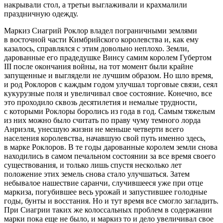
накрывали стол, а третьи выглаживали и крахмалили
праздничную одежду.
Маркиз Сиагрий Роклор владел пограничными землями
в восточной части Кимбрийского королевства и, как ему
казалось, справлялся с этим довольно неплохо. Земли,
дарованные его прадедушке Винсу самим королем Губертом
III после окончания
войн
ы, на тот момент были крайне
запущенные и выглядели не лучшим образом. Но шло время,
и род Роклоров с каждым годом улучшал торговые связи, сеял
кукурузные поля и увеличивал свое состояние. Конечно, все
это проходило сквозь десятилетия и немалые трудности,
с которыми Роклоры боролись из года в год. Самым тяжелым
из них можно было считать по праву чуму темного лорда
Анриэля, унесшую жизни не меньше четверти всего
населения королевства, начавшую свой путь именно здесь,
в марке Роклоров. В те годы дарованные королем земли снова
находились в самом печальном состоянии за все время своего
существования, и только лишь спустя несколько лет
положение этих земель снова стало улучшаться. Затем
небывалое нашествие саранчи, случившееся уже при отце
маркиза, погубившее весь урожай и запустившее голодные
годы, бунты и восстания. Но и тут время все смогло загладить.
При Сиагрии таких же колоссальных проблем в содержании
марки пока еще не было, и маркиз то и дело увеличивал свое