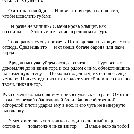
остальных существ.
— Охотник, подойди. — Инквизитору едва хватало сил,
чтобы шевелить губами.
— Ты разве не видишь? С меня кровь хлыщет, как
со свиньи. — Злость и отчаяние переполняли Гурта.
— Твою рану я смогу прижечь. Но ты должен вытащить меня
отсюда. Сделаешь это — и станешь богаче барона или даже
лорда.
— Вряд ли мы уже уйдем отсюда, святоша. — Гурт все же
доковылял до инквизитора и сел рядом с ним, облокотившись
на каменную стену. — По моим подсчетам, их осталось еще
четверо. Причем один из них владеет магией намного сильнее
твоей, инквизитор.
Рука с желто-алым сиянием прикоснулась к его ране. Охотник
взвыл от резкой обжигающей боли. Запах собственной
обгорелой плоти ударил ему в нос, и его чуть не вывернуло
наизнанку.
— У меня осталось сил только на один огненный шар,
охотник, — подытожил инквизитор. — Дальше дело за тобой.