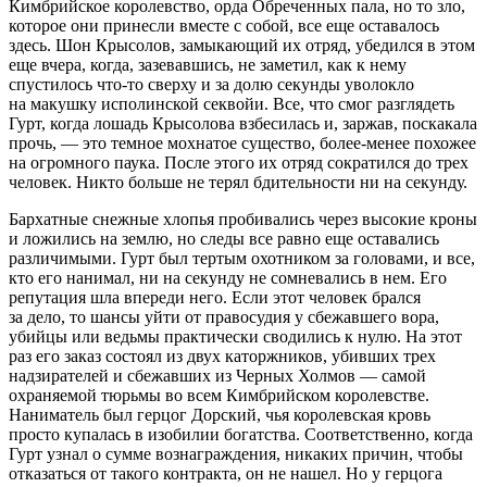
Кимбрийское королевство, орда Обреченных пала, но то зло,
которое они принесли вместе с собой, все еще оставалось
здесь. Шон Крысолов, замыкающий их отряд, убедился в этом
еще вчера, когда, зазевавшись, не заметил, как к нему
спустилось что-то сверху и за долю секунды уволокло
на макушку исполинской секвойи. Все, что смог разглядеть
Гурт, когда лошадь Крысолова взбесилась и, заржав, поскакала
прочь, — это темное мохнатое существо, более-менее похожее
на огромного паука. После этого их отряд сократился до трех
человек. Никто больше не терял бдительности ни на секунду.
Бархатные снежные хлопья пробивались через высокие кроны
и ложились на землю, но следы все равно еще оставались
различимыми. Гурт был тертым охотником за головами, и все,
кто его нанимал, ни на секунду не сомневались в нем. Его
репутация шла впереди него. Если этот человек брался
за дело, то шансы уйти от правосудия у сбежавшего вора,
убийцы или ведьмы практически сводились к нулю. На этот
раз его заказ состоял из двух каторжников, убивших трех
надзирателей и сбежавших из Черных Холмов — самой
охраняемой тюрьмы во всем Кимбрийском королевстве.
Наниматель был герцог Дорский, чья королевская кровь
просто купалась в изобилии богатства. Соответственно, когда
Гурт узнал о сумме вознаграждения, никаких причин, чтобы
отказаться от такого контракта, он не нашел. Но у герцога