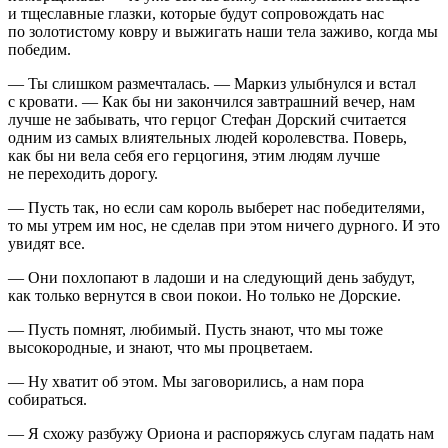
и тщеславные глазки, которые будут сопровождать нас
по золотистому ковру и выжигать наши тела заживо, когда мы
победим.
— Ты слишком размечталась. — Маркиз улыбнулся и встал
с кровати. — Как бы ни закончился завтрашний вечер, нам
лучше не забывать, что герцог Стефан Дорский считается
одним из самых влиятельных людей королевства. Поверь,
как бы ни вела себя его герцогиня, этим людям лучше
не переходить дорогу.
— Пусть так, но если сам король выберет нас победителями,
то мы утрем им нос, не сделав при этом ничего дурного. И это
увидят все.
— Они похлопают в ладоши и на следующий день забудут,
как только вернутся в свои покои. Но только не Дорские.
— Пусть помнят, любимый. Пусть знают, что мы тоже
высокородные, и знают, что мы процветаем.
— Ну хватит об этом. Мы заговорились, а нам пора
собираться.
— Я схожу разбужу Ориона и распоряжусь слугам падать нам