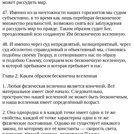
может рассудить мир.
47. Именно из-за ничтожности наших горизонтов мы судим
субъективно, в то время как лишь перебирая бесконечное
множество реальностей, возможно снять все заблуждения
и рассудить мир по правде. Таким образом судит Бог,
преодолевший всю созданную Им бесконечную вселенную.
48. И именно через суд непредвзятый, нелицеприятный, через
суд абсолютно справедливый и объективный мы, становясь
подобны своему Творцу, и сотворившего нас по образу
и подобию Своему, созерцаем всю бесконечную вселенную,
в которой пребываем и которая пребывает в нас.
Глава 2: Каким образом бесконечна вселенная
1. Любая физическая величина является конечной. Всё
материальное имеет своё начало. Следовательно,
пространство нашей вселенной не может быть бесконечным,
и наша вселенная имеет определённый возраст.
2. Она однородна и в каждой точке имеет одни и те же
свойства, каждой её точке характерны одни и те же
физические постоянные. Однако не существует никакого
закона, по которому все её константы — скорость света,
плотность тёмной энергии, постоянная Планка,