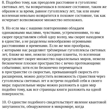
8. Подобно тому, как преодолев расстояние в гуголплекс
световых лет, ты возвратишься в похожее состояние, таким же
образом и за время, равное гуголплексу лет, так или иначе
вселенная невольно возвратится в похожее состояние, так как
исчерпает всевозможное множество непохожих.
9. Но если мы с нашими повторениями обладаем
одинаковыми мыслями, чувствами, устремлениями, то мы
скорее представляем собой одну волну, мы скорее находимся
в единстве, а не разделены невообразимо огромными
расстояниями и временами. Если же мои прообразы,
с которыми нас разделяют трёхмерные гуголплексы световых
лет, ближе ко мне, нежели соседние планеты, то вселенная
представляет скорее множество параллельных миров, нежели
бесконечное плоское пространство с вечно протекающими
событиями; хотя если бесконечно перемещаться
в пространстве со скоростью, превышающей скорость его
расширения, можно допустить возможность странствия через
гуголплексы световых лет и встречи подобий себя и своего
мира: параллельные миры можно разложить в один мир
подобно тому, как все страницы книги разложить на одной
поверхности.
10. О единстве подобного свидетельствует явление квантовой
запутанности, обнаруженное в микромире, когда