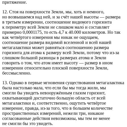
притяжение.
12. Стоя на поверхности Земли, мы, хоть и немного,
но возвышаемся над ней, и за счёт нашей высоты — размера
в третьем измерении, соотношение видимого горизонта
к периметру всей Земли не слишком мало́ и составляет
примерно 0,0001175, то есть 4,7 к 40.000 километров. Но так
как четвёртого измерения мы никак не ощущаем,
соотношение размера видимой вселенной и всей нашей
метагалактики может равняться соотношению размера
горизонта для атома к размеру всей Земли, потому что из-за
слишком большой разницы в размерах атома и Земли
говорить о том, что атом имеет высоту — размер в ином
измерении относительно плоской поверхности Земли,
бессмысленно.
13. Однако в первые мгновения существования метагалактика
была настолько мала, что если бы мы тогда жили, мы
смогли бы увидеть невооружённым глазом горизонт,
охватывающий достаточно большу́ю область от всей
метагалактики и, соответственно, ощутить четвёртое
измерение, правда, из-за того, что в большем количестве
пространственных измерений, нежели три, никакие
согласованные действия невозможны, мы тем не менее
не смогли бы это увидеть.