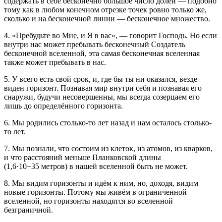
содержать в себе бесконечно большое число долей — подобно
тому как в любом конечном отрезке точек ровно только же,
сколько и на бесконечной линии — бесконечное множество.
4. «Пребудьте во Мне, и Я в вас», — говорит Господь. Но если
внутри нас может пребывать бесконечный Создатель
бесконечной вселенной, эта самая бесконечная вселенная
также может пребывать в нас.
5. У всего есть свой срок, и, где бы ты ни оказался, везде
виден горизонт. Познавая мир внутри себя и познавая его
снаружи, будучи несовершенны, мы всегда созерцаем его
лишь до определённого горизонта.
6. Мы родились столько-то лет назад и нам осталось столько-
то лет.
7. Мы познали, что состоим из клеток, из атомов, из кварков,
и что расстояний меньше Планковской длины
(1,6·10
−35
метров) в нашей вселенной быть не может.
8. Мы видим горизонты и идём к ним, но, доходя, видим
новые горизонты. Потому мы живём в ограниченной
вселенной, но горизонты находятся во вселенной
безграничной.