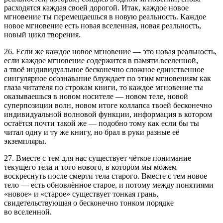
расходятся каждая своей дорогой. Итак, каждое новое
мгновение ты перемещаешься в новую реальность. Каждое
новое мгновение есть новая вселенная, новая реальность,
новый цикл творения.
26. Если же каждое новое мгновение — это новая реальность,
если каждое мгновение содержится в памяти вселенной,
а твоё индивидуальное бесконечно сложное единственное
сингулярное осознавание блуждает по этим мгновениям как
глаза читателя по строкам книги, то каждое мгновение ты
оказываешься в новом носителе — новом теле, новой
суперпозиции волн, новом итоге коллапса твоей бесконечно
индивидуальной волновой функции, информация в котором
остаётся почти такой же — подобно тому как если бы ты
читал одну и ту же книгу, но брал в руки разные её
экземпляры.
27. Вместе с тем для нас существует чёткое понимание
текущего тела и того нового, в котором мы можем
воскреснуть после смерти тела старого. Вместе с тем новое
тело — есть обновлённое старое, и потому между понятиями
«новое» и «старое» существует тонкая грань,
свидетельствующая о бесконечно тонком порядке
во вселенной.