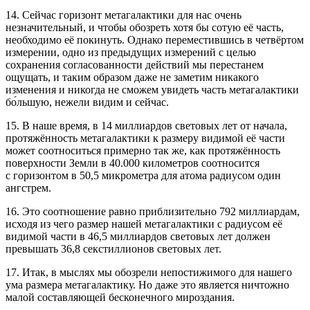
14. Сейчас горизонт метагалактики для нас очень
незначительный, и чтобы обозреть хотя бы сотую её часть,
необходимо её покинуть. Однако переместившись в четвёртом
измерении, одно из предыдущих измерений с целью
сохранения согласованности действий мы перестанем
ощущать, и таким образом даже не заметим никакого
изменения и никогда не сможем увидеть часть метагалактики
бо́льшую, нежели видим и сейчас.
15. В наше время, в 14 миллиардов световых лет от начала,
протяжённость метагалактики к размеру видимой её части
может соотноситься примерно так же, как протяжённость
поверхности Земли в 40.000 километров соотносится
с горизонтом в 50,5 микрометра для атома радиусом один
ангстрем.
16. Это соотношение равно приблизительно 792 миллиардам,
исходя из чего размер нашей метагалактики с радиусом её
видимой части в 46,5 миллиардов световых лет должен
превышать 36,8 секстиллионов световых лет.
17. Итак, в мыслях мы обозрели непостижимого для нашего
ума размера метагалактику. Но даже это является ничтожно
малой составляющей бесконечного мироздания.