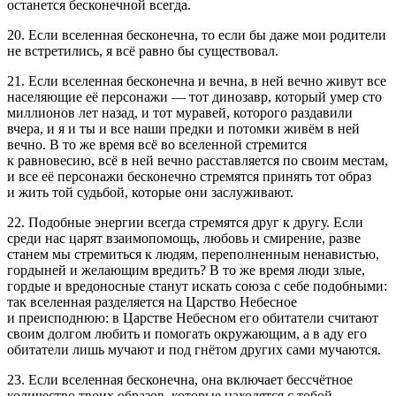
останется бесконечной всегда.
20. Если вселенная бесконечна, то если бы даже мои родители
не встретились, я всё равно бы существовал.
21. Если вселенная бесконечна и вечна, в ней вечно живут все
населяющие её персонажи — тот динозавр, который умер сто
миллионов лет назад, и тот муравей, которого раздавили
вчера, и я и ты и все наши предки и потомки живём в ней
вечно. В то же время всё во вселенной стремится
к равновесию, всё в ней вечно расставляется по своим местам,
и все её персонажи бесконечно стремятся принять тот образ
и жить той судьбой, которые они заслуживают.
22. Подобные энергии всегда стремятся друг к другу. Если
среди нас царят взаимопомощь, любовь и смирение, разве
станем мы стремиться к людям, переполненным ненавистью,
гордыней и желающим вредить? В то же время люди злые,
гордые и вредоносные станут искать союза с себе подобными:
так вселенная разделяется на Царство Небесное
и преисподнюю: в Царстве Небесном его обитатели считают
своим долгом любить и помогать окружающим, а в аду его
обитатели лишь мучают и под гнётом других сами мучаются.
23. Если вселенная бесконечна, она включает бессчётное
количество твоих образов, которые находятся с тобой