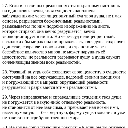
27. Если в различных реальностях ты по-разному смотришь
на одинаковые вещи, твоя сущность наполнена
заблуждениями: через лицеприятный суд твоя душа, не имея
основы, разрывается бесконечными реальностями,
размазывается по ним подобно изображению на листе,
которое стирают, она вечно разрушается, вечно
эволюционирует в ничто. Но через суд нелицеприятный,
в скольких бы мирах она ни проявлялась, твоя душа сохраняет
единство, сохраняет свою жизнь, и странствие через
бессчётное количество миров не может нарушить её
целостность: не реальности разрывают душу, а душа служит
сочленяющим звеном всех реальностей.
28. Узрящий внутрь себя сохраняет свою целостную сущность;
смотрящий на всё окружающее, ведомый своими эмоциями
и погружающийся в миражи окружающей реальности
разрушается и разрывается этими реальностями.
29. Через непредвзятые и справедливые суждения твоя душа
не погружается в какую-либо отдельную реальность,
не становится от неё зависима, а пребывает над всеми ими,
имеет духовную — бессмертную, форму существования и уже
не зависит от атрибутов тленного мира.
30. Не зря не сочувствующим говорят: «А если бы ты оказался