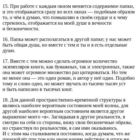
15. При работе с каждым окном меняется содержимое папки,
и это отображается сразу во всех окнах — подобным образом
то, о чём я думаю, что помышляю в своём сердце и к чему
стремлюсь, отображается на моей душе в вечности
и бесконечности.
16. Папка может располагаться в другой папке; у нас может
быть общая душа, но вместе с тем и ты и я есть отдельные
души.
17. Вместе с тем можно сделать огромное количество
экземпляров книги, как бумажных, так и электронных, также
она может огромное множество раз цитироваться. Но тем
не менее она — это один роман, и автор у неё один. Подобно
тому и слово одно, но может звучать из тысячи тысяч уст
и быть написано в тысячах книг.
18. Для данной пространственно-временной структуры я
являюсь наиболее вероятным состоянием моей волны, для
другой наиболее вероятным состоянием является другое
выражение моего «я». Заглядывая в другие реальности, я
смотрю на себя со стороны, вижу свои бесконечные образы,
но странствуя по реальностям, я сам ими оказываюсь.
И с этим мы сталкиваемся постоянно, когда думаем, что же
произойдёт при том или ином нашем действии; в итоге же