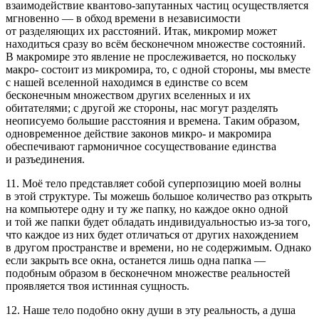
взаимодействие квантово-запутанных частиц осуществляется
мгновенно — в обход времени в независимости
от разделяющих их расстояний. Итак, микромир может
находиться сразу во всём бесконечном множестве состояний.
В макромире это явление не прослеживается, но поскольку
макро- состоит из микромира, то, с одной стороны, мы вместе
с нашей вселенной находимся в единстве со всем
бесконечным множеством других вселенных и их
обитателями; с другой же стороны, нас могут разделять
неописуемо большие расстояния и времена. Таким образом,
одновременное действие законов микро- и макромира
обеспечивают гармоничное сосуществование единства
и разъединения.
11. Моё тело представляет собой суперпозицию моей волны
в этой структуре. Ты можешь большое количество раз открыть
на компьютере одну и ту же папку, но каждое окно одной
и той же папки будет обладать индивидуальностью из-за того,
что каждое из них будет отличаться от других нахождением
в другом пространстве и времени, но не содержимым. Однако
если закрыть все окна, останется лишь одна папка —
подобным образом в бесконечном множестве реальностей
проявляется твоя истинная сущность.
12. Наше тело подобно окну души в эту реальность, а душа