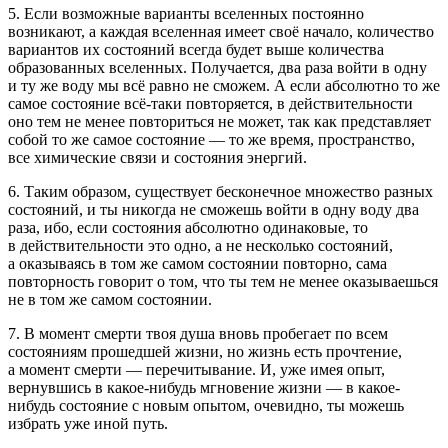
5. Если возможные варианты вселенных постоянно
возникают, а каждая вселенная имеет своё начало, количество
вариантов их состояний всегда будет выше количества
образованных вселенных. Получается, два раза войти в одну
и ту же воду мы всё равно не сможем. А если абсолютно то же
самое состояние всё-таки повторяется, в действительности
оно тем не менее повториться не может, так как представляет
собой то же самое состояние — то же время, пространство,
все химические связи и состояния энергий.
6. Таким образом, существует бесконечное множество разных
состояний, и ты никогда не сможешь войти в одну воду два
раза, ибо, если состояния абсолютно одинаковые, то
в действительности это одно, а не несколько состояний,
а оказываясь в том же самом состоянии повторно, сама
повторность говорит о том, что ты тем не менее оказываешься
не в том же самом состоянии.
7. В момент смерти твоя душа вновь пробегает по всем
состояниям прошедшей жизни, но жизнь есть прочтение,
а момент смерти — перечитывание. И, уже имея опыт,
вернувшись в какое-нибудь мгновение жизни — в какое-
нибудь состояние с новым опытом, очевидно, ты можешь
избрать уже иной путь.