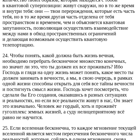
в квантовой суперпозиции: живут снаружи, но в то же время
и внутри тебя: они — твои перерождения, которые есть часть
тебя, но в то же время другая часть отделена от тебя
пространством и временем, чем и объясняется квантовая
запутанность, позволяющая осуществлять взаимодействие
между нами в обход пространственных ограничений
и делающая возможным осуществить квантовую
телепортацию
.
24. Чтобы понять, какой должна быть жизнь вечная,
необходимо перебрать бесконечное множество конечных,
но значит ли это, что ты должен их все проживать? Ибо
Господь и глядя на одну жизнь может понять, какое место ты
должен занимать в вечности, а мы, в свою очередь, в рамках
одной жизни способны открыть для себя все тайны вечности
и постигнуть смысл жизни. Господь хочет посмотреть, что
сделали бы Его создания, оказавшись в разных ситуациях
и реальностях, но если все реальности живут в нас, Он знает
это изначально. Человек же гордый, хоть и проживёт
гуголплекс земных жизней, а суду нелицеприятному всё
равно не научится.
25. Если вселенная бесконечна, то каждое мгновение текущей
вселенной является местом пересечения бесконечного числа
реальностей, которые, сойдясь в одном мгновении, снова