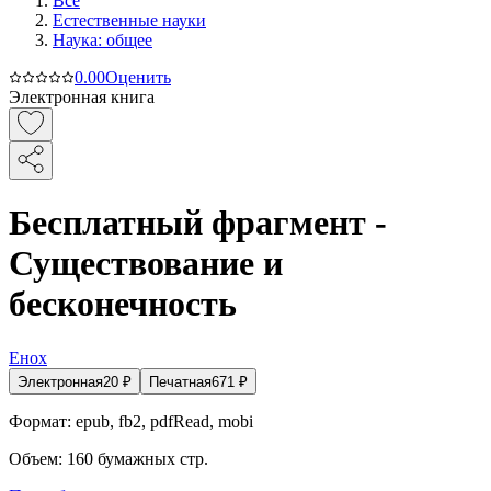
Все
Естественные науки
Наука: общее
0.0
0
Оценить
Электронная книга
Бесплатный фрагмент -
Существование и
бесконечность
Енох
Электронная
20
₽
Печатная
671
₽
Формат:
epub, fb2, pdfRead, mobi
Объем:
160
бумажных стр.