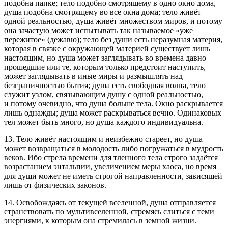
подобна папке; тело подобно смотрящему в одно окно дома,
душа подобна смотрящему во все окна дома; тело живёт
одной реальностью, душа живёт множеством миров, и потому
она зачастую может испытывать так называемое «уже
пережитое» (дежавю); тело без души есть неразумная материя,
которая в связке с окружающей материей существует лишь
настоящим, но душа может заглядывать во времена давно
прошедшие или те, которым только предстоит наступить,
может заглядывать в иные миры и размышлять над
безграничностью бытия; душа есть свободная волна, тело
служит узлом, связывающим душу с одной реальностью,
и потому очевидно, что душа больше тела. Окно раскрывается
лишь однажды; душа может раскрываться вечно. Одинаковых
тел может быть много, но душа каждого индивидуальна.
13. Тело живёт настоящим и неизбежно стареет, но душа
может возвращаться в молодость либо погружаться в мудрость
веков. Ибо стрела времени для тленного тела строго задаётся
возрастанием энтальпии, увеличением меры хаоса, но время
для души может не иметь строгой направленности, зависящей
лишь от физических законов.
14. Освобождаясь от текущей вселенной, душа отправляется
странствовать по мультивселенной, стремясь слиться с теми
энергиями, к которым она стремилась в земной жизни.