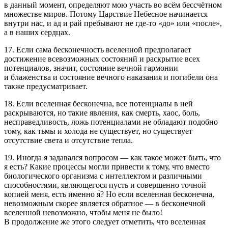
в данный момент, определяют мою участь во всём бессчётном
множестве миров. Потому Царствие Небесное начинается
внутри нас, и ад и рай пребывают не где-то «до» или «после»,
а в наших сердцах.
17. Если сама бесконечность вселенной предполагает
достижение всевозможных состояний и раскрытие всех
потенциалов, значит, состояние вечной гармонии
и блаженства и состояние вечного наказания и погибели она
также предусматривает.
18. Если вселенная бесконечна, все потенциалы в ней
раскрываются, но такие явления, как смерть, хаос, боль,
несправедливость, ложь потенциалами не обладают подобно
тому, как тьмы и холода не существует, но существует
отсутствие света и отсутствие тепла.
19. Иногда я задавался вопросом — как такое может быть, что
я есть? Какие процессы могли привести к тому, что вместо
биологического организма с интеллектом и различными
способностями, являющегося пусть и совершенно точной
копией меня, есть именно я́? Но если вселенная бесконечна,
невозможным скорее является обратное — в бесконечной
вселенной невозможно, чтобы меня не было!
В продолжение же этого следует отметить, что вселенная