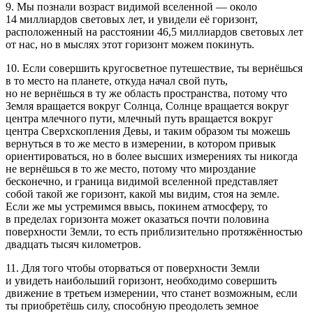
9. Мы познали возраст видимой вселенной — около
14 миллиардов световых лет, и увидели её горизонт,
расположенный на расстоянии 46,5 миллиардов световых лет
от нас, но в мыслях этот горизонт можем покинуть.
10. Если совершить кругосветное путешествие, ты вернёшься
в то место на планете, откуда начал свой путь,
но не вернёшься в ту же область пространства, потому что
Земля вращается вокруг Солнца, Солнце вращается вокруг
центра млечного пути, млечный путь вращается вокруг
центра Сверхскопления Девы, и таким образом ты можешь
вернуться в то же место в измерении, в котором привык
ориентироваться, но в более высших измерениях ты никогда
не вернёшься в то же место, потому что мироздание
бесконечно, и граница видимой вселенной представляет
собой такой же горизонт, какой мы видим, стоя на земле.
Если же мы устремимся ввысь, покинем атмосферу, то
в пределах горизонта может оказаться почти половина
поверхности Земли, то есть приблизительно протяжённостью
двадцать тысяч километров.
11. Для того чтобы оторваться от поверхности Земли
и увидеть наибольший горизонт, необходимо совершить
движение в третьем измерении, что станет возможным, если
ты приобретёшь силу, способную преодолеть земное