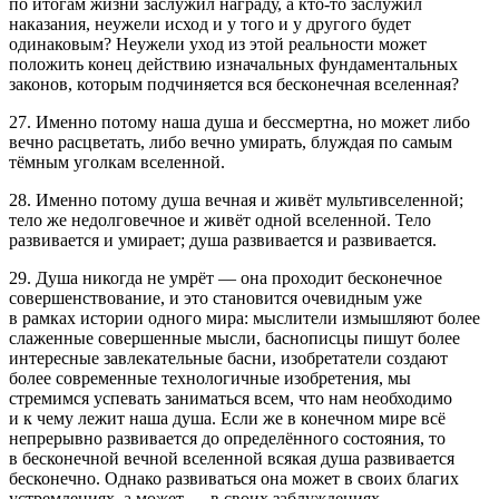
по итогам жизни заслужил награду, а кто-то заслужил
наказания, неужели исход и у того и у другого будет
одинаковым? Неужели уход из этой реальности может
положить конец действию изначальных фундаментальных
законов, которым подчиняется вся бесконечная вселенная?
27. Именно потому наша душа и бессмертна, но может либо
вечно расцветать, либо вечно умирать, блуждая по самым
тёмным уголкам вселенной.
28. Именно потому душа вечная и живёт мультивселенной;
тело же недолговечное и живёт одной вселенной. Тело
развивается и умирает; душа развивается и развивается.
29. Душа никогда не умрёт — она проходит бесконечное
совершенствование, и это становится очевидным уже
в рамках истории одного мира: мыслители измышляют более
слаженные совершенные мысли, баснописцы пишут более
интересные завлекательные басни, изобретатели создают
более современные технологичные изобретения, мы
стремимся успевать заниматься всем, что нам необходимо
и к чему лежит наша душа. Если же в конечном мире всё
непрерывно развивается до определённого состояния, то
в бесконечной вечной вселенной всякая душа развивается
бесконечно. Однако развиваться она может в своих благих
устремлениях, а может — в своих заблуждениях.