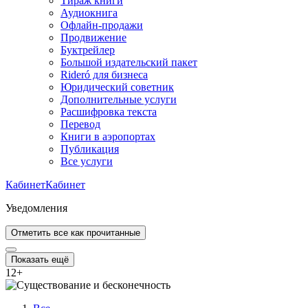
Тираж книги
Аудиокнига
Офлайн-продажи
Продвижение
Буктрейлер
Большой издательский пакет
Rideró для бизнеса
Юридический советник
Дополнительные услуги
Расшифровка текста
Перевод
Книги в аэропортах
Публикация
Все услуги
Кабинет
Кабинет
Уведомления
Отметить все как прочитанные
Показать ещё
12
+