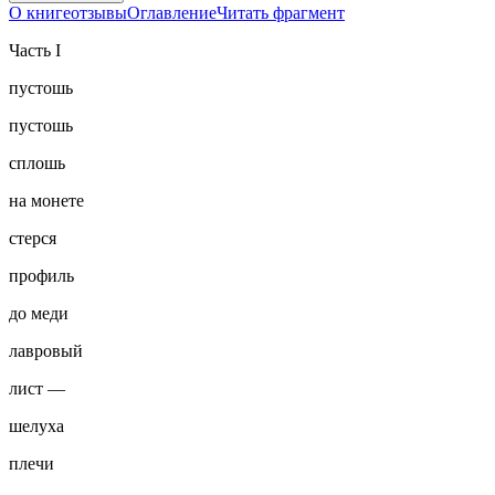
О книге
отзывы
Оглавление
Читать фрагмент
Часть I
пустошь
пустошь
сплошь
на монете
стерся
профиль
до меди
лавровый
лист —
шелуха
плечи