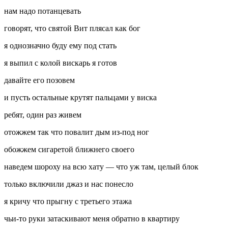
нам надо потанцевать
говорят, что святой Вит плясал как бог
я однозначно буду ему под стать
я выпил с колой вискарь я готов
давайте его позовем
и пусть остальные крутят пальцами у виска
ребят, один раз живем
отожжем так что повалит дым из-под ног
обожжем сигаретой ближнего своего
наведем шороху на всю хату — что уж там, целый блок
только включили джаз и нас понесло
я кричу что прыгну с третьего этажа
чьи-то руки затаскивают меня обратно в квартиру