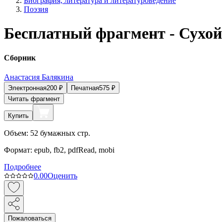
Биография, литература и литературоведение
Поэзия
Бесплатный фрагмент - Сухой
Сборник
Анастасия Балякина
Электронная
200
₽
Печатная
575
₽
Читать фрагмент
Купить
Объем:
52
бумажных стр.
Формат:
epub, fb2, pdfRead, mobi
Подробнее
0.0
0
Оценить
Пожаловаться