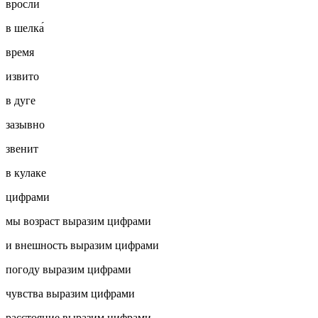
вросли
в шелка́
время
извито
в дуге
зазывно
звенит
в кулаке
цифрами
мы возраст выразим цифрами
и внешность выразим цифрами
погоду выразим цифрами
чувства выразим цифрами
расстояние выразим цифрами