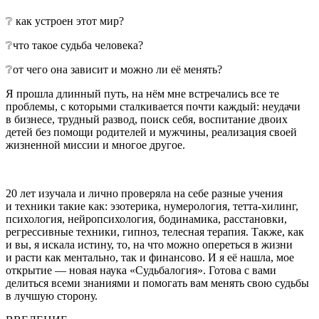
❔ как устроен этот мир?
❔что такое судьба человека?
❔от чего она зависит и можно ли её менять?
Я прошла длинный путь, на нём мне встречались все те
проблемы, с которыми сталкивается почти каждый: неудачи
в бизнесе, трудный развод, поиск себя, воспитание двоих
детей без помощи родителей и мужчины, реализация своей
жизненной миссии и многое другое.
20 лет изучала и лично проверяла на себе разные учения
и техники такие как: эзотерика, нумерология, тетта-хилинг,
психология, нейропсихология, бодинамика, расстановки,
регрессивные техники, гипноз, телесная терапия. Также, как
и вы, я искала истину, то, на что можно опереться в жизни
и расти как ментально, так и финансово. И я её нашла, мое
открытие — новая наука «Судьбалогия». Готова с вами
делиться всеми знаниями и помогать вам менять свою судьбы
в лучшую сторону.