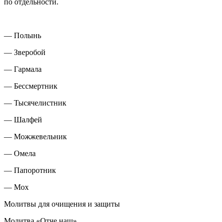
по отдельности.
— Полынь
— Зверобой
— Гармала
— Бессмертник
— Тысячелистник
— Шалфей
— Можжевельник
— Омела
— Папоротник
— Мох
Молитвы для очищения и защиты
Молитва «Отче наш»