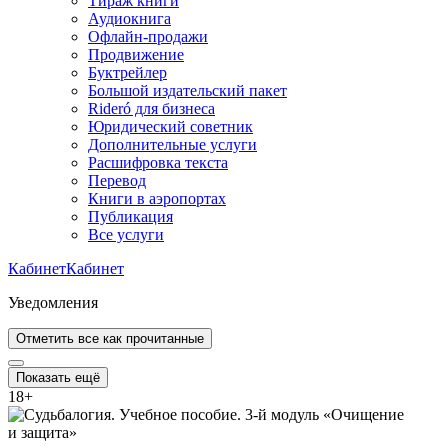
Тираж книги
Аудиокнига
Офлайн-продажи
Продвижение
Буктрейлер
Большой издательский пакет
Rideró для бизнеса
Юридический советник
Дополнительные услуги
Расшифровка текста
Перевод
Книги в аэропортах
Публикация
Все услуги
Кабинет
Кабинет
Уведомления
Отметить все как прочитанные
Показать ещё
18
+