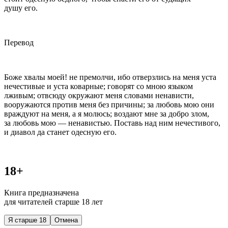
душу его.
Перевод
Боже хвалы моей! не премолчи, ибо отверзлись на меня уста
нечестивые и уста коварные; говорят со мною языком
лживым; отвсюду окружают меня словами ненависти,
вооружаются против меня без причины; за любовь мою они
враждуют на меня, а я молюсь; воздают мне за добро злом,
за любовь мою — ненавистью. Поставь над ним нечестивого,
и диавол да станет одесную его.
18+
Книга предназначена
для читателей старше 18 лет
Я старше 18
Отмена