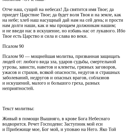
Отче наш, сущий на небесах! Да святится имя Твое; да
приедет Царствие Твое; да будет воля Твоя и на земле, как
на небе; хлеб наш насущный дай нам на сей день; и прости
нам долги наши, как и мы прощаем должникам нашим;
и не введи нас в искушение, но избавь нас от лукавого. Ибо
Твое есть Царство и сила и слава во веки.
Псалом 90
Псалом 90 — мощнейшая молитва, призванная защищать
людей от: любого вида зла, ударов судьбы, смертельной
угрозы, зависти, наветов и клеветы, грязных заговоров,
ужасов и страхов, всякой опасности, недугов и страшных
заболеваний, недругов и опасных врагов, соблазнов
и искушений, малого и большого греха, разных
неприятностей.
Текст молитвы:
Живый в помощи Вышняго, в крове Бога Небеснаго
водворится. Речет Господеви: Заступник мой еси
и Прибежище мое, Бог мой, и уповаю на Него. Яко Той