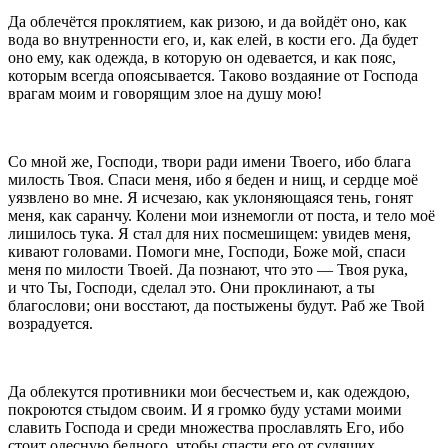
Да облечётся проклятием, как ризою, и да войдёт оно, как
вода во внутренности его, и, как елей, в кости его. Да будет
оно ему, как одежда, в которую он одевается, и как пояс,
которым всегда опоясывается. Таково воздаяние от Господа
врагам моим и говорящим злое на душу мою!
Со мной же, Господи, твори ради имени Твоего, ибо блага
милость Твоя. Спаси меня, ибо я беден и нищ, и сердце моё
уязвлено во мне. Я исчезаю, как уклоняющаяся тень, гонят
меня, как саранчу. Колени мои изнемогли от поста, и тело моё
лишилось тука. Я стал для них посмешищем: увидев меня,
кивают головами. Помоги мне, Господи, Боже мой, спаси
меня по милости Твоей. Да познают, что это — Твоя рука,
и что Ты, Господи, сделал это. Они проклинают, а ты
благослови; они восстают, да постыжены будут. Раб же Твой
возрадуется.
Да облекутся противники мои бесчестьем и, как одеждою,
покроются стыдом своим. И я громко буду устами моими
славить Господа и среди множества прославлять Его, ибо
стоит одесную бедного, чтобы спасти его от судящих