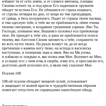
избавит тя от сети ловчи, и от словесе мятежна, плещма
Своима осенит тя, и под криле Его надеешися: оружием
обыдет тя истина Его. Не убоишися от страха нощнаго,
от стрелы летящия во дни, от вещи во тме преходящия,
от сряща, и беса полуденнаго. Падет от страны твоея тысяща,
и тма одесную тебе, к тебе же не приближится, обаче очима
твоима смотриши, и воздаяние грешников узриши. Яко Ты,
Господи, упование мое, Вышняго положил еси прибежище
твое. Не приидет к тебе зло, и рана не приближится телеси
твоему, яко Ангелом Своим заповесть о тебе, сохранити тя
во всех путех твоих. На руках возмут тя, да не когда
преткнеши о камень ногу твою, на аспида и василиска
наступиши, и попереши льва и змия. Яко на Мя упова,
и избавлю и: покрыю и, яко позна имя Мое. Воззовет ко Мне,
и услышу его: с ним есмь в скорби, изму его, и прославлю его,
долготою дней исполню его, и явлю ему спасение Мое.
Псалом 108
108-ой псалом обладает мощной силой, успокаивает
и защищает от козней врагов и чудодейственным образом
помогает отпустить не справедливо нанесённую обиду.
Текст молитвы: