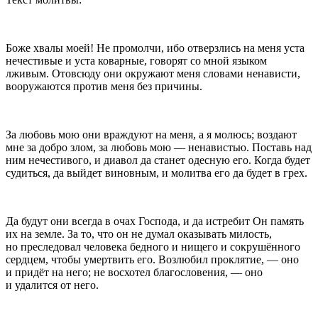
Боже хвалы моей! Не промолчи, ибо отверзлись на меня уста
нечестивые и уста коварные, говорят со мной языком
лживым. Отовсюду они окружают меня словами ненависти,
вооружаются против меня без причины.
За любовь мою они враждуют на меня, а я молюсь; воздают
мне за добро злом, за любовь мою — ненавистью. Поставь над
ним нечестивого, и диавол да станет одесную его. Когда будет
судиться, да выйдет виновным, и молитва его да будет в грех.
Да будут они всегда в очах Господа, и да истребит Он память
их на земле. За то, что он не думал оказывать милость,
но преследовал человека бедного и нищего и сокрушённого
сердцем, чтобы умертвить его. Возлюбил проклятие, — оно
и придёт на него; не восхотел благословения, — оно
и удалится от него.