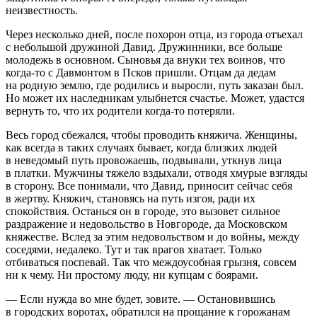
неизвестность.
Через несколько дней, после похорон отца, из города отъехал
с небольшой дружиной Давид. Дружинники, все больше
молодежь в основном. Сыновья да внуки тех воинов, что
когда-то с Давмонтом в Псков пришли. Отцам да дедам
на родную землю, где родились и выросли, путь заказан был.
Но может их наследникам улыбнется счастье. Может, удастся
вернуть то, что их родители когда-то потеряли.
Весь город сбежался, чтобы проводить княжича. Женщины,
как всегда в таких случаях бывает, когда близких людей
в неведомый путь провожаешь, подвывали, уткнув лица
в платки. Мужчины тяжело вздыхали, отводя хмурые взгляды
в сторону. Все понимали, что Давид, приносит сейчас себя
в жертву. Княжич, становясь на путь изгоя, ради их
спокойствия. Останься он в городе, это вызовет сильное
раздражение и недовольство в Новгороде, да Московском
княжестве. Вслед за этим недовольством и до войны, между
соседями, недалеко. Тут и так врагов хватает. Только
отбиваться поспевай. Так что междоусобная грызня, совсем
ни к чему. Ни простому люду, ни купцам с боярами.
— Если нужда во мне будет, зовите. — Остановившись
в городских воротах, обратился на прощание к горожанам