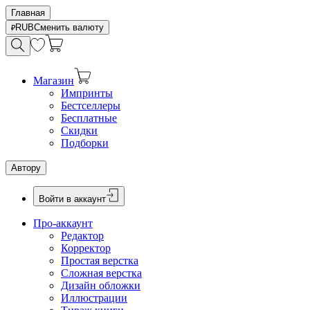
Главная
RUB
Сменить валюту
Магазин
Импринты
Бестселлеры
Бесплатные
Скидки
Подборки
Автору
Войти в аккаунт
Про-аккаунт
Редактор
Корректор
Простая верстка
Сложная верстка
Дизайн обложки
Иллюстрации