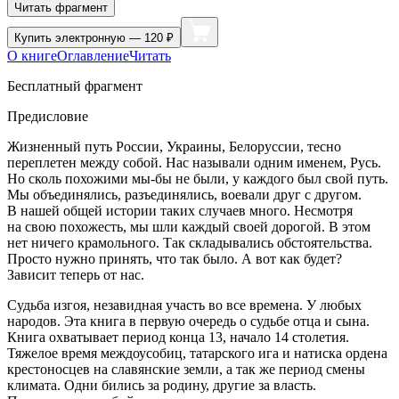
Читать фрагмент
Купить
электронную — 120 ₽
О книге
Оглавление
Читать
Бесплатный фрагмент
Предисловие
Жизненный путь
Росси
и,
Украи
ны, Белоруссии, тесно
переплетен между собой. Нас называли одним именем, Русь.
Но сколь похожими мы-бы не были, у каждого был свой путь.
Мы объединялись, разъединялись, воевали друг с другом.
В нашей общей истории таких случаев много. Несмотря
на свою похожесть, мы шли каждый своей дорогой. В этом
нет ничего крамольного. Так складывались обстоятельства.
Просто нужно принять, что так было. А вот как будет?
Зависит теперь от нас.
Судьба изгоя, незавидная участь во все времена. У любых
народов. Эта книга в первую очередь о судьбе отца и сына.
Книга охватывает период конца 13, начало 14 столетия.
Тяжелое время междоусобиц, татарского ига и натиска ордена
крестоносцев на славянские земли, а так же период смены
климата. Одни бились за родину, другие за власть.