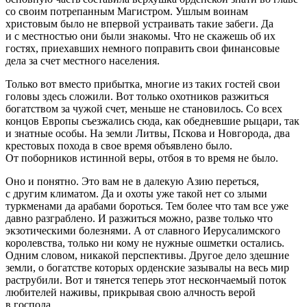
со своим потрепанным Магистром. Ушлым воинам
христовым было не впервой устраивать такие забеги. Да
и с местностью они были знакомы. Что не скажешь об их
гостях, приехавших немного поправить свои финансовые
дела за счет местного населения.
Только вот вместо прибытка, многие из таких гостей свои
головы здесь сложили. Вот только охотников разжиться
богатством за чужой счет, меньше не становилось. Со всех
концов Европы съезжались сюда, как обедневшие рыцари, так
и знатные особы. На земли Литвы, Пскова и Новгорода, два
крестовых похода в свое время объявлено было.
От поборников истинной веры, отбоя в то время не было.
Оно и понятно. Это вам не в далекую Азию переться,
с другим климатом. Да и охоты уже такой нет со злыми
туркменами да арабами бороться. Тем более что там все уже
давно разграблено. И разжиться можно, разве только что
экзотическими болезнями. А от славного Иерусалимского
королевства, только ни кому не нужные ошметки остались.
Одним словом, никакой перспективы. Другое дело здешние
земли, о богатстве которых орденские зазывалы на весь мир
раструбили. Вот и тянется теперь этот нескончаемый поток
любителей наживы, прикрывая свою алчность верой
в господа.