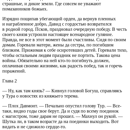
страшные, и дикие земли. Где совсем не уважают
помазанников божьих.
Изрядно пощипав убегающий орден, да вернув пленных
и награбленное добро, Давид с гордостью возвратился
в родной город. Псков, праздновал очередную победу. В честь
своего князя устроили настоящее всенародное гуляние.
Правда, не все в этот момент были счастливы. Сидя по своим
домам. Горевали матери, жены да сестры, по погибшим
близким. Прижимая к себе осиротевших детей. Горевали тихо,
чтобы остальным людям праздник не портить. Такова цена
войны. Обязательно на ней кто-то погибнуть должен,
оплачивая своими жизнями, как радость побед, так и горечь
поражений.
Глава 2
— Ну, как там князь? — Кивнул головой Богуш, справляясь
у Тура о новостях из княжьего терема.
— Плох Давмонт. — Печально опустил голову Тур. — Все-
таки, видно годы свое берут. Да и судя по всему поединок
с магистром, тоже дарам не прошел. — Махнул он рукой. —
Шутка ли, в таком возрасте да на поединки выходить. Вот
видать и не сдюжило сердце-то.