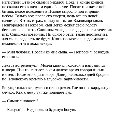
магистром Отаном силами мерялся. Пока, в конце концов,
не свалил его в личном единоборстве. После той памятной
битвы, целое поколение в Пскове выросло под мирным
небом. Только вот, после его смерти, ведь все по новой
начнется. В этих играх, между князьями Владимирскими,
Новгородом и Псковом, сын легко может свою голову
бесславно сложить. Слишком молод он еще, для политических
игр. Слишком доверчив. Ни одного отца, такая перспектива
для сына, радовать не будет. Князь посмотрел на дремавшего
недалеко от его ложа лекаря.
— Мил человек. Позови ко мне сына. — Попросил, разбудив
его князь.
Лекарь встрепенулся. Молча кивнул головой и направился
к двери. Никто не знает, о чем долгое время говорили сын
и отец. После этого разговора, Давид несколько дней бродил
по Псковскому кремлю в глубокой задумчивости.
Богуш, только вернулся со стен кремля. Где он нес караульную
службу. Как к нему тут же подошел Тур.
— Слышал новость?
— Какую? — Недовольно буркнул Богуш.