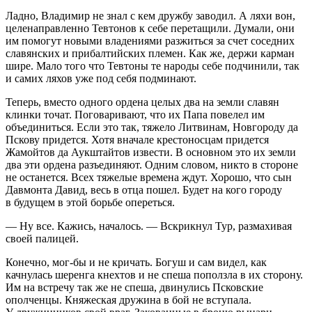
Ладно, Владимир не знал с кем дружбу заводил. А ляхи вон,
целенаправленно Тевтонов к себе перетащили. Думали, они
им помогут новыми владениями разжиться за счет соседних
славянских и прибалтийских племен. Как же, держи карман
шире. Мало того что Тевтоны те народы себе подчинили, так
и самих ляхов уже под себя подминают.
Теперь, вместо одного ордена целых два на земли славян
клинки точат. Поговаривают, что их Папа повелел им
объединиться. Если это так, тяжело Литвинам, Новгороду да
Пскову придется. Хотя вначале крестоносцам придется
Жамойтов да Аукштайтов извести. В основном это их земли
два эти ордена разъединяют. Одним словом, никто в стороне
не останется. Всех тяжелые времена ждут. Хорошо, что сын
Давмонта Давид, весь в отца пошел. Будет на кого городу
в будущем в этой борьбе опереться.
— Ну все. Кажись, началось. — Вскрикнул Тур, размахивая
своей палицей.
Конечно, мог-бы и не кричать. Богуш и сам видел, как
качнулась шеренга кнехтов и не спеша поползла в их сторону.
Им на встречу так же не спеша, двинулись Псковские
ополченцы. Княжеская дружина в бой не вступала.