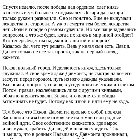
Спустя неделю, после победы над орденом, слег князь
в постель и уж больше не подымался. Лекари да знахари
только руками разводили. Оно и понятно. Еще не выдумали
лекарства от старости. А уж от смерти тем более, лекарства
нет. Люди в городе о разном судачили. Но все чаще задавались
вопросом, а что же будет, когда их князь в мир иной отойдет?
Кто теперь будет им надежной защитой и опорой?
Казалось бы, чего тут решать. Ведь у князя сын есть, Давид.
Да вот только не все так просто, как на первый взгляд
кажется.
Псков, вольный город. И должность князя, здесь только
служилая. В свое время даже Давмонту, не смотря на все его
заслуги перед городом, путь из него дважды указывали.
Выгоняли, попросту говоря, в угоду политическим интригам.
Потом, правда, нахлебавшись лиха с другими князьями,
обратно княжить звали. Знали, что вернется и обиды
вспоминать не будет. Потому как изгой и идти ему не куда.
Тем более что Псков, Давмонта кровью с собой повязал.
Заставили князя бояре псковские на земли свои родные
войной идти. Свое собственное княжество, где вырос
и возмужал, грабить. Да людей в неволю уводить. Так
и вышло, что в родных Нальшанах, Давмонта проклинали,