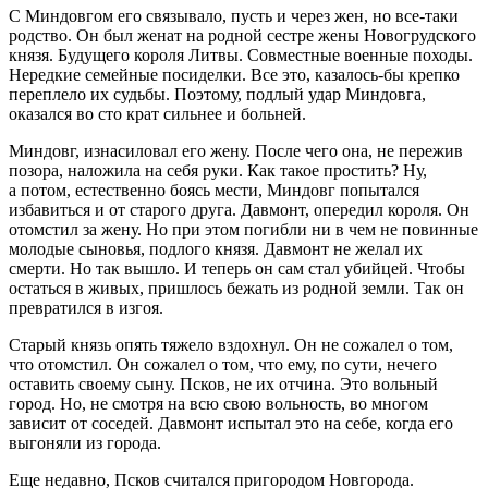
С Миндовгом его связывало, пусть и через жен, но все-таки
родство. Он был женат на родной сестре жены Новогрудского
князя. Будущего короля Литвы. Совместные военные походы.
Нередкие семейные посиделки. Все это, казалось-бы крепко
переплело их судьбы. Поэтому, подлый удар Миндовга,
оказался во сто крат сильнее и больней.
Миндовг, из
насил
овал его жену. После чего она, не пережив
позора, наложила на себя руки. Как такое простить? Ну,
а потом, естественно боясь мести, Миндовг попытался
избавиться и от старого друга. Давмонт, опередил короля. Он
отомстил за жену. Но при этом погибли ни в чем не повинные
молодые сыновья, подлого князя. Давмонт не желал их
смерти. Но так вышло. И теперь он сам стал убийцей. Чтобы
остаться в живых, пришлось бежать из родной земли. Так он
превратился в изгоя.
Старый князь опять тяжело вздохнул. Он не сожалел о том,
что отомстил. Он сожалел о том, что ему, по сути, нечего
оставить своему сыну. Псков, не их отчина. Это вольный
город. Но, не смотря на всю свою вольность, во многом
зависит от соседей. Давмонт испытал это на себе, когда его
выгоняли из города.
Еще недавно, Псков считался пригородом Новгорода.