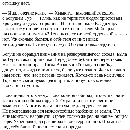
отмашку даст.
— Ишь горячие какие. — Хмыкнул находящийся рядом
с Богушем Тур. — Глянь, как не терпится людям христовым
кровушку людскую пролить. И вот надо было Владимиру
Полоцкому сто лет назад этого их основателя Мейнарда
на свои земли пустить? Теперь спасу от этой орденской заразы
нет. Уж сколько бьемся, а отбиться от них никак
не получается. Все лезут и лезут. Откуда только берутся?
Богуш не обращал внимания на разворчавшегося соседа. Была
за Туром такая привычка. Перед боем бубнит не переставая.
Но в одном он прав. Тогда Владимир большую ошибку
допустил, а когда опомнился, было уже поздно. Жаль не дано
нам знать, что нас впереди ожидает. Хотел-то ведь как лучше.
Торговые связи думал расширить, а получилось, волка
в овчарню пустил.
Пока понял что к чему. Пока воинов собирал, чтобы выгнать
таких миролюбивых друзей. Отравили его эти святоши
заморские. А потом всем князьям не до ордена стало.
Не прекращающиеся междоусобные разборки за земли. Тут
еще монголы нагрянули. Орден только жирел на нашем общем
горе. Укреплялся, да расширял свою территорию. Подминая
под себя ближайшие племена и народы.