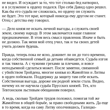
не видел. И осуждает за то, что тот столько бед натворил,
и в услужение к ордену подался. Про себя Давид одно решил.
Как-бы его судьба не сложилась, но ордену он служить
не будет. Это тот враг, который никогда ему другом не станет.
Отец с детства ему говорил.
— Дело князя не искать личной выгоды, а служить своей
земле, своему народу. В этом заключается наше главное
предназначение. В этом весь смысл правления. Иначе и быть
не должно. Так меня мой отец учил, так и ты своих детей
учить должен будешь.
Правда, теперь пока не ясно, доживет ли он до того времени,
когда собственной семьей да детьми обзаведется. Судьба изгоя
и так тяжела. А с чужими грехами за плечами, и вовсе
неподъемной сделаться может. После замятни, связанной
с убийством Тройдена, многие князья из Жамойтии и Литвы
в орден побежали. Поддержку да защиту там себе искать.
Собственная выгода, дороже им родной земли стала. Видно,
ничему их не научила судьба Прусских князей. Тех, кто
Тевтонским льстивым обещаниям поверил.
А ведь, сколько Тройден трудов положил, помогая той же
Жамойтии в общей борьбе, за право свободными жить. Да еще
в то время, когда на саму Литву ополчившись, Галицко-