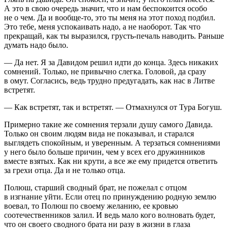
А это в свою очередь значит, что и нам беспокоится особо
не о чем. Да и вообще-то, это ты меня на этот поход подбил.
Это тебе, меня успокаивать надо, а не наоборот. Так что
прекращай, как ты выразился, грусть-печаль наводить. Раньше
думать надо было.
— Да нет. Я за Давидом решил идти до конца. Здесь никаких
сомнений. Только, не привычно слегка. Головой, да сразу
в омут. Согласись, ведь трудно предугадать, как нас в Литве
встретят.
— Как встретят, так и встретят. — Отмахнулся от Тура Богуш.
Примерно такие же сомнения терзали душу самого Давида.
Только он своим людям вида не показывал, и старался
выглядеть спокойным, и уверенным. А терзаться сомнениями
у него было больше причин, чем у всех его дружинников
вместе взятых. Как ни крути, а все же ему придется ответить
за грехи отца. Да и не только отца.
Полюш, старший сводный брат, не пожелал с отцом
в изгнание уйти. Если отец по принуждению родную землю
воевал, то Полюш по своему желанию, ее кровью
соотечественников залил. И ведь мало кого волновать будет,
что он своего сводного брата ни разу в жизни в глаза