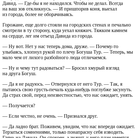
Давид. — Где-бы я не находился. Чтобы не делал. Всегда
на ваш зов откликнусь. — И пришпорив коня, выехал
из города, более не оборачиваясь.
Горожане, еще долго стояли на городских стенах и печально
смотрели в ту сторону, куда уехал княжич. Тяжким камнем
на сердце, лег им отъезд Давида из города.
— Ну вот. Нет у нас теперь дома, друже. — Почему-то
улыбаясь, хлопнул рукой по плечу Богуша Тур. — Теперь, мы
мало чем от лихого разбойного люда отличаемся.
— Ну и чему тут радоваться? — Бросил хмурый взгляд
на друга Богуш.
— Да я не радуюсь. — Отвернулся от него Тур. — Так, я
пытаюсь свою грусть-печаль куда-нибудь поглубже засунуть.
Да страх свой, перед неизвестностью, что нас ожидает, унять.
— Получается?
— Если честно, не очень. — Признался друг.
— Да ладно брат. Поживем, увидим, что нас впереди ожидает.
Терзаться сомнениями, только понапрасну себя изводить.
Глянь на Давида. Он спокоен, а значит, у него план имеется.