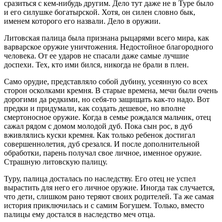
сразиться с кем-нибудь другим. Дело тут даже не в Туре было
и его силушке богатырской. Хотя, он силен словно бык,
именем которого его назвали. Дело в оружии.
Литовская палица была признана рыцарями всего мира, как
варварское оружие уничтожения. Недостойное благородного
человека. От ее ударов не спасали даже самые лучшие
доспехи. Тех, кто ими бился, никогда не брали в плен.
Само орудие, представляло собой дубину, усеянную со всех
сторон осколками кремня. В старые времена, мечи были очень
дорогими да редкими, но себя-то защищать как-то надо. Вот
предки и придумали, как создать дешевое, но вполне
смертоносное оружие. Когда в семье рождался мальчик, отец
сажал рядом с домом молодой дуб. Пока сын рос, в дуб
вживлялись куски кремня. Как только ребенок достигал
совершеннолетия, дуб срезался. И после дополнительной
обработки, парень получал свое личное, именное оружие.
Страшную литовскую палицу.
Туру, палица досталась по наследству. Его отец не успел
вырастить для него его личное оружие. Иногда так случается,
что дети, слишком рано теряют своих родителей. Та же самая
история приключилась и с самим Богушем. Только, вместо
палицы ему достался в наследство меч отца.