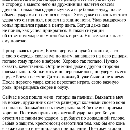
в сторону, а вместо него на дружинника налетел совсем
другой. Только благодаря выучке, а еще больше чуду, после
обмена ударами он остался в седле. Хотя даже его конь от того
удара что он принял, присел на задние ноги. Удар рыцарского
копья пришелся прямо в центр щита. Богуш даже сам
не понял, как успел прикрыться. В такой ситуации
об ответном ударе не могло быть и речи. Но все-таки как же
ему повезло.
Прикрываясь щитом, Богуш дернул и рукой с копьем, а то
в свою очередь, скользнув по щиту напавшего на него рыцаря,
попало тому прямо в забрало. Хорошо так попало. Нужно
сказать, качественно. Острие копья даже с другой стороны
шлема вышло. Копье хоть и не переломилось, но удержать его
в руке Богуш не смог. Да это, пожалуй, уже было и не к чему.
После первого удара копье перестает играть свою важную
роль, превращаясь скорее в обузу.
Сейчас в ход пошли мечи, топоры да палицы. Выхватив меч
из ножен, дружинник слегка развернул коленями своего коня
и напал на ближайшего к нему рыцаря. В битве все приемы
хороши. Поэтому приняв вражеский удар на щит. Богуш
ответил не таким же ударом, а рубанул по лошадиной голове.
Забыв о защите, крестоносец озаботился тем, как-бы его конь
его же самого и не придавил при падении. Поэтому второй