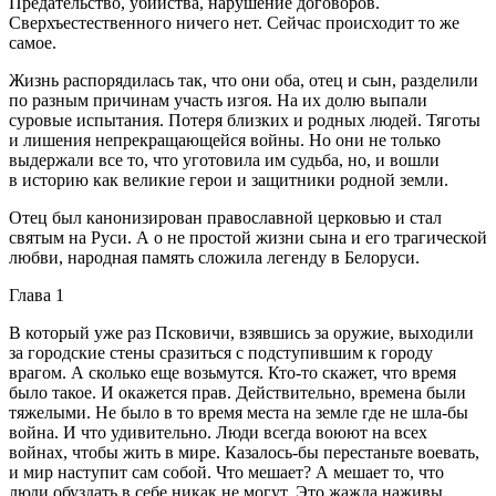
Предательство, убийства, нарушение договоров.
Сверхъестественного ничего нет. Сейчас происходит то же
самое.
Жизнь распорядилась так, что они оба, отец и сын, разделили
по разным причинам участь изгоя. На их долю выпали
суровые испытания. Потеря близких и родных людей. Тяготы
и лишения непрекращающейся войны. Но они не только
выдержали все то, что уготовила им судьба, но, и вошли
в историю как великие герои и защитники родной земли.
Отец был канонизирован православной церковью и стал
святым на Руси. А о не простой жизни сына и его трагической
любви, народная память сложила легенду в Белоруси.
Глава 1
В который уже раз Псковичи, взявшись за оружие, выходили
за городские стены сразиться с подступившим к городу
врагом. А сколько еще возьмутся. Кто-то скажет, что время
было такое. И окажется прав. Действительно, времена были
тяжелыми. Не было в то время места на земле где не шла-бы
война. И что удивительно. Люди всегда воюют на всех
войнах, чтобы жить в мире. Казалось-бы перестаньте воевать,
и мир наступит сам собой. Что мешает? А мешает то, что
люди обуздать в себе никак не могут. Это жажда наживы