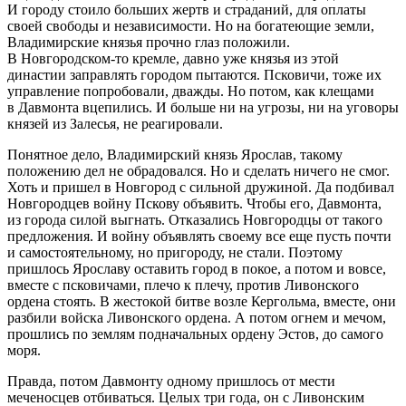
И городу стоило больших жертв и страданий, для оплаты
своей свободы и независимости. Но на богатеющие земли,
Владимирские князья прочно глаз положили.
В Новгородском-то кремле, давно уже князья из этой
династии заправлять городом пытаются. Псковичи, тоже их
управление попробовали, дважды. Но потом, как клещами
в Давмонта вцепились. И больше ни на угрозы, ни на уговоры
князей из Залесья, не реагировали.
Понятное дело, Владимирский князь Ярослав, такому
положению дел не обрадовался. Но и сделать ничего не смог.
Хоть и пришел в Новгород с сильной дружиной. Да подбивал
Новгородцев войну Пскову объявить. Чтобы его, Давмонта,
из города силой выгнать. Отказались Новгородцы от такого
предложения. И войну объявлять своему все еще пусть почти
и самостоятельному, но пригороду, не стали. Поэтому
пришлось Ярославу оставить город в покое, а потом и вовсе,
вместе с псковичами, плечо к плечу, против Ливонского
ордена стоять. В жестокой битве возле Кергольма, вместе, они
разбили войска Ливонского ордена. А потом огнем и мечом,
прошлись по землям подначальных ордену Эстов, до самого
моря.
Правда, потом Давмонту одному пришлось от мести
меченосцев отбиваться. Целых три года, он с Ливонским