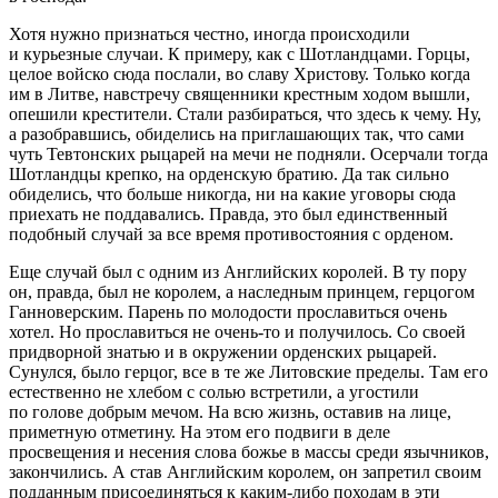
Хотя нужно признаться честно, иногда происходили
и курьезные случаи. К примеру, как с Шотландцами. Горцы,
целое войско сюда послали, во славу Христову. Только когда
им в Литве, навстречу священники крестным ходом вышли,
опешили крестители. Стали разбираться, что здесь к чему. Ну,
а разобравшись, обиделись на приглашающих так, что сами
чуть Тевтонских рыцарей на мечи не подняли. Осерчали тогда
Шотландцы крепко, на орденскую братию. Да так сильно
обиделись, что больше никогда, ни на какие уговоры сюда
приехать не поддавались. Правда, это был единственный
подобный случай за все время противостояния с орденом.
Еще случай был с одним из Английских королей. В ту пору
он, правда, был не королем, а наследным принцем, герцогом
Ганноверским. Парень по молодости прославиться очень
хотел. Но прославиться не очень-то и получилось. Со своей
придворной знатью и в окружении орденских рыцарей.
Сунулся, было герцог, все в те же Литовские пределы. Там его
естественно не хлебом с солью встретили, а угостили
по голове добрым мечом. На всю жизнь, оставив на лице,
приметную отметину. На этом его подвиги в деле
просвещения и несения слова божье в массы среди язычников,
закончились. А став Английским королем, он запретил своим
подданным присоединяться к каким-либо походам в эти