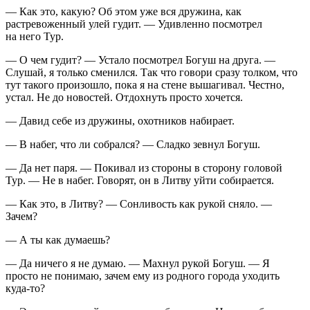
— Как это, какую? Об этом уже вся дружина, как
растревоженный улей гудит. — Удивленно посмотрел
на него Тур.
— О чем гудит? — Устало посмотрел Богуш на друга. —
Слушай, я только сменился. Так что говори сразу толком, что
тут такого произошло, пока я на стене вышагивал. Честно,
устал. Не до новостей. Отдохнуть просто хочется.
— Давид себе из дружины, охотников набирает.
— В набег, что ли собрался? — Сладко зевнул Богуш.
— Да нет паря. — Покивал из стороны в сторону головой
Тур. — Не в набег. Говорят, он в Литву уйти собирается.
— Как это, в Литву? — Сонливость как рукой сняло. —
Зачем?
— А ты как думаешь?
— Да ничего я не думаю. — Махнул рукой Богуш. — Я
просто не понимаю, зачем ему из родного города уходить
куда-то?