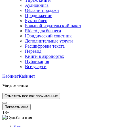
Тираж книги
Аудиокнига
Офлайн-продажи
Продвижение
Буктрейлер
Большой издательский пакет
Rideró для бизнеса
Юридический советник
Дополнительные услуги
Расшифровка текста
Перевод
Книги в аэропортах
Публикация
Все услуги
Кабинет
Кабинет
Уведомления
Отметить все как прочитанные
Показать ещё
18
+