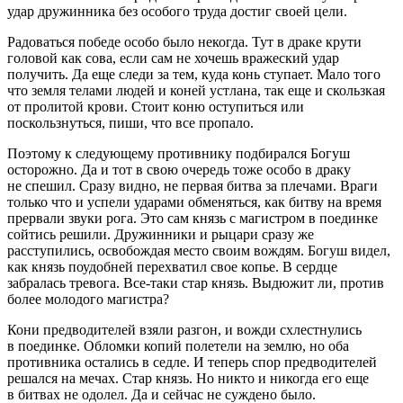
удар дружинника без особого труда достиг своей цели.
Радоваться победе особо было некогда. Тут в драке крути
головой как сова, если сам не хочешь вражеский удар
получить. Да еще следи за тем, куда конь ступает. Мало того
что земля телами людей и коней устлана, так еще и скользкая
от пролитой крови. Стоит коню оступиться или
поскользнуться, пиши, что все пропало.
Поэтому к следующему противнику подбирался Богуш
осторожно. Да и тот в свою очередь тоже особо в драку
не спешил. Сразу видно, не первая битва за плечами. Враги
только что и успели ударами обменяться, как битву на время
прервали звуки рога. Это сам князь с магистром в поединке
сойтись решили. Дружинники и рыцари сразу же
расступились, освобождая место своим вождям. Богуш видел,
как князь поудобней перехватил свое копье. В сердце
забралась тревога. Все-таки стар князь. Выдюжит ли, против
более молодого магистра?
Кони предводителей взяли разгон, и вожди схлестнулись
в поединке. Обломки копий полетели на землю, но оба
противника остались в седле. И теперь спор предводителей
решался на мечах. Стар князь. Но никто и никогда его еще
в битвах не одолел. Да и сейчас не суждено было.