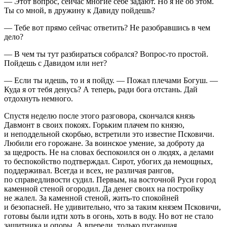
— Этот вопрос, сейчас многие себе задают. Но я не об этом.
Ты со мной, в дружину к Давиду пойдешь?
— Тебе вот прямо сейчас ответить? Не разобравшись в чем
дело?
— В чем ты тут разбираться собрался? Вопрос-то простой.
Пойдешь с Давидом или нет?
— Если ты идешь, то и я пойду. — Пожал плечами Богуш. —
Куда я от тебя денусь? А теперь, ради бога отстань. Дай
отдохнуть немного.
Спустя неделю после этого разговора, скончался князь
Давмонт в своих покоях. Горьким плачем по князю,
и неподдельной скорбью, встретили это известие Псковичи.
Любили его горожане. За воинское умение, за доброту да
за щедрость. Не на словах беспокоился он о людях, а делами
то беспокойство подтверждал. Сирот, убогих да немощных,
поддерживал. Всегда и всех, не различая рангов,
по справедливости судил. Первым, на восточной Руси город
каменной стеной огородил. Да денег своих на постройку
не жалел. За каменной стеной, жить-то спокойней
и безопасней. Не удивительно, что за таким князем Псковичи,
готовы были идти хоть в огонь, хоть в воду. Но вот не стало
защитника и опоры. А впереди, только пугающая