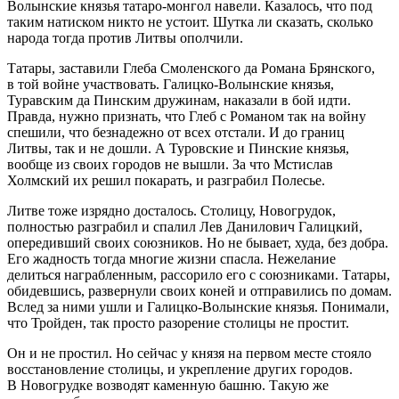
Волынские князья татаро-монгол навели. Казалось, что под
таким натиском никто не устоит. Шутка ли сказать, сколько
народа тогда против Литвы ополчили.
Татары, заставили Глеба Смоленского да Романа Брянского,
в той войне участвовать. Галицко-Волынские князья,
Туравским да Пинским дружинам, наказали в бой идти.
Правда, нужно признать, что Глеб с Романом так на войну
спешили, что безнадежно от всех отстали. И до границ
Литвы, так и не дошли. А Туровские и Пинские князья,
вообще из своих городов не вышли. За что Мстислав
Холмский их решил покарать, и разграбил Полесье.
Литве тоже изрядно досталось. Столицу, Новогрудок,
полностью разграбил и спалил Лев Данилович Галицкий,
опередивший своих союзников. Но не бывает, худа, без добра.
Его жадность тогда многие жизни спасла. Нежелание
делиться награбленным, рассорило его с союзниками. Татары,
обидевшись, развернули своих коней и отправились по домам.
Вслед за ними ушли и Галицко-Волынские князья. Понимали,
что Тройден, так просто разорение столицы не простит.
Он и не простил. Но сейчас у князя на первом месте стояло
восстановление столицы, и укрепление других городов.
В Новогрудке возводят каменную башню. Такую же