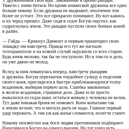
У дружинников свой враг. Закованные в броню рыцари.
Тяжело с ними биться. Но кроме княжеской дружины все одно
больше некому. Если дружина не выдюжит, ополчение тем
более не устоит. Это все прекрасно понимают. Ну вот кажись
и их черед пришел. Даже сидя в седле Богуш ощутил, как
содрогнулась земля. Это рыцари пустили своих боевых коней
в разбег.
— Гайда. — Крикнул Давмонт и первым пришпорил свою
лошадку им навстречу. Правда его тут же нагнали
телохранители и на всякий случай окружили со всех сторон.
Будь князь моложе, так бы не поступили. Но в том-то и дело,
он уже давно не молод.
Вслед за ним ломанулась вперед, навстречу рыцарям
и дружина. Богуш перехватив поудобнее сулицу и подгоняя
своего коня, пригляделся в быстро приближающуюся толпу
всадников, выбирая первую цель. Сшибка закованных
в железо всадников, страшное дело. Даже если просто
вывалился из седла шанс остаться живым у человека не велик.
Тут даже никакая броня не поможет. Кони копытами так
в землю вгонят, что и могилу рыть не надо. Главное первый
удар пережить. А там уж как копья сломаются, полегче станет.
Никому неизвестно как боги людям противников подбирают.
Нацеливался Богуш на одного рыцаря. Но тот ушел чуть