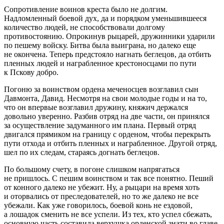
Сопротивление воинов креста было не долгим.
Надломленный боевой дух, да и порядком уменьшившееся
количество людей, не способствовали долгому
противостоянию. Опрокинув рыцарей, дружинники ударили
по пешему войску. Битва была выиграна, но далеко еще
не окончена. Теперь предстояло нагнать беглецов, да отбить
пленных людей и награбленное крестоносцами по пути
к Пскову добро.
Погоню за воинством ордена меченосцев возглавил сын
Давмонта, Давид. Несмотря на свои молодые годы и на то,
что он впервые возглавил дружину, княжич держался
довольно уверенно. Разбив отряд на две части, он принялся
за осуществление задуманного им плана. Первый отряд
двигался прямиком на границу с орденом, чтобы перекрыть
пути отхода и отбить пленных и награбленное. Другой отряд,
шел по их следам, стараясь догнать беглецов.
По большому счету, в погоне слишком напрягаться
не пришлось. С пешим воинством и так все понятно. Пеший
от конного далеко не убежит. Ну, а рыцари на время хоть
и оторвались от преследователей, но то же далеко не все
убежали. Как уже говорилось, боевой конь не ездовой,
а лошадок сменить не все успели. Из тех, кто успел сбежать,
основную часть составила верхушка орденской знати во главе