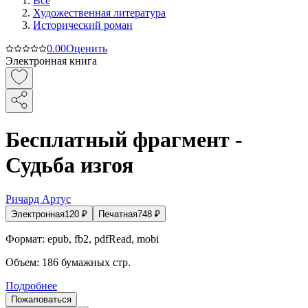
Все
Художественная литература
Исторический роман
0.0
0
Оценить
Электронная книга
Бесплатный фрагмент -
Судьба изгоя
Ричард Артус
Электронная
120
₽
Печатная
748
₽
Формат:
epub, fb2, pdfRead, mobi
Объем:
186
бумажных стр.
Подробнее
Пожаловаться