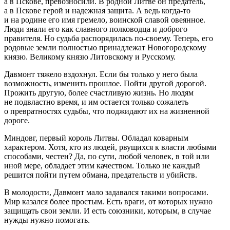
а в Пскове, превозносили. В родной Литве он предатель,
а в Пскове герой и надежная защита. А ведь когда-то
и на родине его имя гремело, воинской славой овеянное.
Люди знали его как славного полководца и доброго
правителя. Но судьба распорядилась по-своему. Теперь, его
родовые земли полностью принадлежат Новогородскому
князю. Великому князю Литовскому и Русскому.
Давмонт тяжело вздохнул. Если бы только у него была
возможность, изменить прошлое. Пойти другой дорогой.
Прожить другую, более счастливую жизнь. Но людям
не подвластно время, и им остается только сожалеть
о превратностях судьбы, что поджидают их на жизненной
дороге.
Миндовг, первый король Литвы. Обладал коварным
характером. Хотя, кто из людей, рвущихся к власти любыми
способами, честен? Да, по сути, любой человек, в той или
иной мере, обладает этим качеством. Только не каждый
решится пойти путем обмана, предательств и убийств.
В молодости, Давмонт мало задавался такими вопросами.
Мир казался более простым. Есть враги, от которых нужно
защищать свои земли. И есть союзники, которым, в случае
нужды нужно помогать.