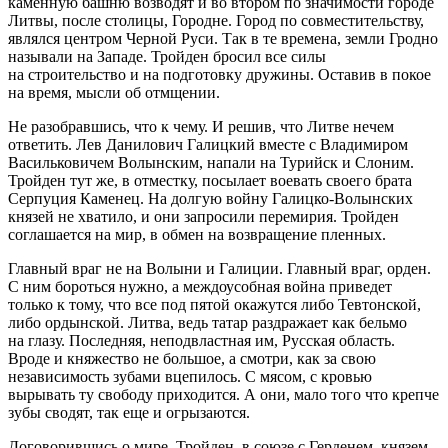
каменную башню возводят и во втором по значимости городе
Литвы, после столицы, Городне. Город по совместительству,
являлся центром Черной Руси. Так в те времена, земли Гродно
называли на Западе. Тройден бросил все силы
на строительство и на подготовку дружины. Оставив в покое
на время, мысли об отмщении.
Не разобравшись, что к чему. И решив, что Литве нечем
ответить. Лев Данилович Галицкий вместе с Владимиром
Васильковичем Волынским, напали на Турийск и Слоним.
Тройден тут же, в отместку, посылает воевать своего брата
Серпуция Каменец. На долгую войну Галицко-Волынских
князей не хватило, и они запросили перемирия. Тройден
соглашается на мир, в обмен на возвращение пленных.
Главный враг не на Волыни и Галиции. Главный враг, орден.
С ним бороться нужно, а междоусобная война приведет
только к тому, что все под пятой окажутся либо Тевтонской,
либо ордынской. Литва, ведь татар раздражает как бельмо
на глазу. Последняя, неподвластная им, Русская область.
Вроде и княжество не большое, а смотри, как за свою
независимость зубами вцепилось. С мясом, с кровью
вырывать ту свободу приходится. А они, мало того что крепче
зубы сводят, так еще и огрызаются.
Договорившись о мире, Тройден, в союзе с Герденем, князем