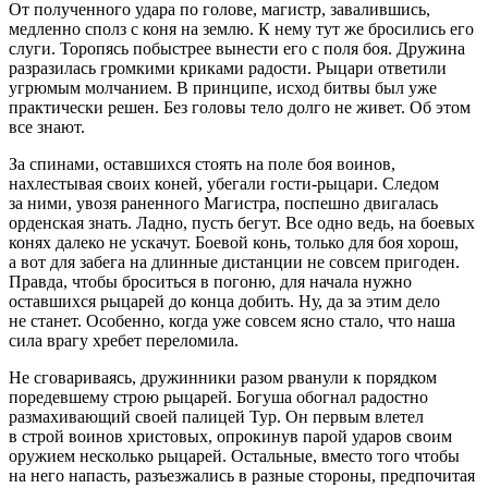
От полученного удара по голове, магистр, завалившись,
медленно сполз с коня на землю. К нему тут же бросились его
слуги. Торопясь побыстрее вынести его с поля боя. Дружина
разразилась громкими криками радости. Рыцари ответили
угрюмым молчанием. В принципе, исход битвы был уже
практически решен. Без головы тело долго не живет. Об этом
все знают.
За спинами, оставшихся стоять на поле боя воинов,
нахлестывая своих коней, убегали гости-рыцари. Следом
за ними, увозя раненного Магистра, поспешно двигалась
орденская знать. Ладно, пусть бегут. Все одно ведь, на боевых
конях далеко не ускачут. Боевой конь, только для боя хорош,
а вот для забега на длинные дистанции не совсем пригоден.
Правда, чтобы броситься в погоню, для начала нужно
оставшихся рыцарей до конца добить. Ну, да за этим дело
не станет. Особенно, когда уже совсем ясно стало, что наша
сила врагу хребет переломила.
Не сговариваясь, дружинники разом рванули к порядком
поредевшему строю рыцарей. Богуша обогнал радостно
размахивающий своей палицей Тур. Он первым влетел
в строй воинов христовых, опрокинув парой ударов своим
оружием несколько рыцарей. Остальные, вместо того чтобы
на него напасть, разъезжались в разные стороны, предпочитая