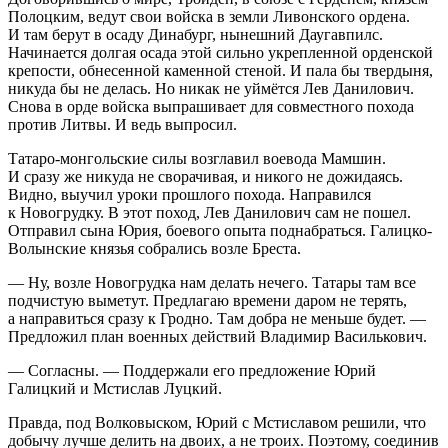
Полоцким, ведут свои войска в земли Ливонского ордена.
И там берут в осаду Динабург, нынешний Даугавпилс.
Начинается долгая осада этой сильно укрепленной орденской
крепости, обнесенной каменной стеной. И пала бы твердыня,
никуда бы не делась. Но никак не уймётся Лев Данилович.
Снова в орде войска выпрашивает для совместного похода
против Литвы. И ведь выпросил.
Татаро-монгольские силы возглавил воевода Мамшин.
И сразу же никуда не сворачивая, и никого не дожидаясь.
Видно, выучил уроки прошлого похода. Направился
к Новогрудку. В этот поход, Лев Данилович сам не пошел.
Отправил сына Юрия, боевого опыта поднабраться. Галицко-
Волынские князья собрались возле Бреста.
— Ну, возле Новогрудка нам делать нечего. Татары там все
подчистую выметут. Предлагаю времени даром не терять,
а направиться сразу к Гродно. Там добра не меньше будет. —
Предложил план военных действий Владимир Василькович.
— Согласны. — Поддержали его предложение Юрий
Галицкий и Мстислав Луцкий.
Правда, под Волковыском, Юрий с Мстиславом решили, что
добычу лучше делить на двоих, а не троих. Поэтому, соединив