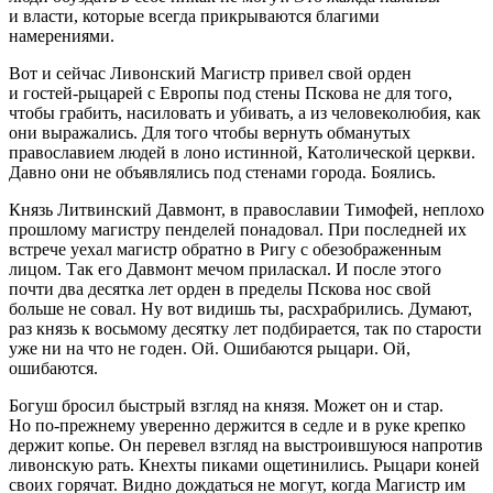
и власти, которые всегда прикрываются благими
намерениями.
Вот и сейчас Ливонский Магистр привел свой орден
и гостей-рыцарей с Европы под стены Пскова не для того,
чтобы грабить,
насил
овать и убивать, а из человеколюбия, как
они выражались. Для того чтобы вернуть обманутых
православием людей в лоно истинной, Католической церкви.
Давно они не объявлялись под стенами города. Боялись.
Князь Литвинский Давмонт, в православии Тимофей, неплохо
прошлому магистру пенделей понадовал. При последней их
встрече уехал магистр обратно в Ригу с обезображенным
лицом. Так его Давмонт мечом приласкал. И после этого
почти два десятка лет орден в пределы Пскова нос свой
больше не совал. Ну вот видишь ты, расхрабрились. Думают,
раз князь к восьмому десятку лет подбирается, так по старости
уже ни на что не годен. Ой. Ошибаются рыцари. Ой,
ошибаются.
Богуш бросил быстрый взгляд на князя. Может он и стар.
Но по-прежнему уверенно держится в седле и в руке крепко
держит копье. Он перевел взгляд на выстроившуюся напротив
ливонскую рать. Кнехты пиками ощетинились. Рыцари коней
своих горячат. Видно дождаться не могут, когда Магистр им