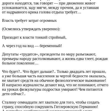
дороги находятся, так говорят — при движении живот
успокаивается, заду мягче, между прочим, да и уставшая
от надрывного крика голова отдыха требует…
Власть требует затрат огромных
(Осмелюсь утверждать уверенно):
Приходит к власти тонкий стройный,
А через год на вид — беременный!
Депутаты «трудятся», президенты по миру разъезжают,
премьеры народу растолковывают, а жизнь едва тлеет, рождая
больное поколение…
Что будет?.. Что будет дальше?.. Только двадцать лет прошло,
а уже большая часть населения за чертой бедности оказалась,
не хватает средств на обычное физиологическое выживание!
И напрасно журналисты делают вид, что не понимают, отчего
на уроках физкультуры подростки умирают! Чем питаются
дети сейчас?..
Сталину семнадцати лет хватило для того, чтобы создать
страну, способную сокрушить Гитлеровскую Германию!