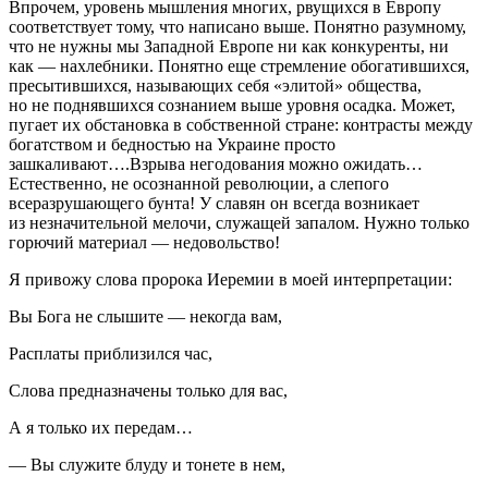
Впрочем, уровень мышления многих, рвущихся в Европу
соответствует тому, что написано выше. Понятно разумному,
что не нужны мы Западной Европе ни как конкуренты, ни
как — нахлебники. Понятно еще стремление обогатившихся,
пресытившихся, называющих себя «элитой» общества,
но не поднявшихся сознанием выше уровня осадка. Может,
пугает их обстановка в собственной стране: контрасты между
богатством и бедностью на Украине просто
зашкаливают….Взрыва негодования можно ожидать…
Естественно, не осознанной революции, а слепого
всеразрушающего бунта! У славян он всегда возникает
из незначительной мелочи, служащей запалом. Нужно только
горючий материал — недовольство!
Я привожу слова пророка Иеремии в моей интерпретации:
Вы Бога не слышите — некогда вам,
Расплаты приблизился час,
Слова предназначены только для вас,
А я только их передам…
— Вы служите блуду и тонете в нем,