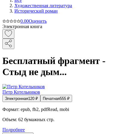
Все
Художественная литература
Исторический роман
0.0
0
Оценить
Электронная книга
Бесплатный фрагмент -
Стыд не дым...
Петр Котельников
Электронная
120
₽
Печатная
555
₽
Формат:
epub, fb2, pdfRead, mobi
Объем:
62
бумажных стр.
Подробнее