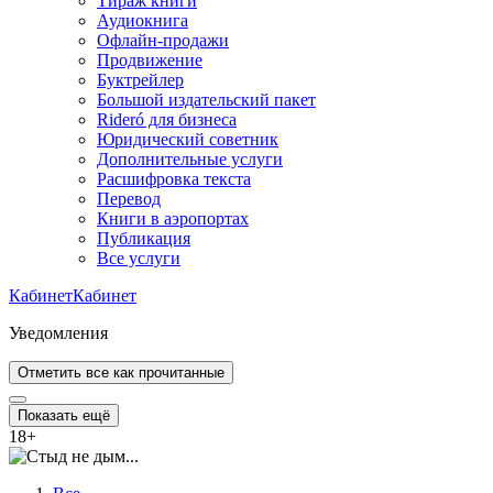
Тираж книги
Аудиокнига
Офлайн-продажи
Продвижение
Буктрейлер
Большой издательский пакет
Rideró для бизнеса
Юридический советник
Дополнительные услуги
Расшифровка текста
Перевод
Книги в аэропортах
Публикация
Все услуги
Кабинет
Кабинет
Уведомления
Отметить все как прочитанные
Показать ещё
18
+