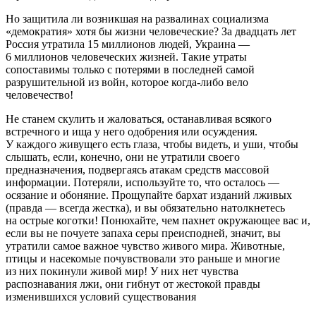
Но защитила ли возникшая на развалинах социализма
«демократия» хотя бы жизни человеческие? За двадцать лет
Россия утратила 15 миллионов людей, Украина —
6 миллионов человеческих жизней. Такие утраты
сопоставимы только с потерями в последней самой
разрушительной из войн, которое когда-либо вело
человечество!
Не станем скулить и жаловаться, останавливая всякого
встречного и ища у него одобрения или осуждения.
У каждого живущего есть глаза, чтобы видеть, и уши, чтобы
слышать, если, конечно, они не утратили своего
предназначения, подвергаясь атакам средств массовой
информации. Потеряли, используйте то, что осталось —
осязание и обоняние. Прощупайте бархат изданий лживых
(правда — всегда жестка), и вы обязательно натолкнетесь
на острые коготки! Понюхайте, чем пахнет окружающее вас и,
если вы не почуете запаха серы преисподней, значит, вы
утратили самое важное чувство живого мира. Животные,
птицы и насекомые почувствовали это раньше и многие
из них покинули живой мир! У них нет чувства
распознавания лжи, они гибнут от жестокой правды
изменившихся условий существования