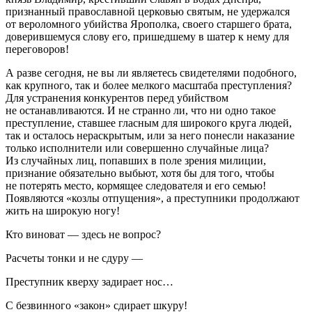
признанный православной церковью святым, не удержался
от вероломного убийства Ярополка, своего старшего брата,
доверившемуся слову его, пришедшему в шатер к нему для
переговоров!
А разве сегодня, не вы ли являетесь свидетелями подобного,
как крупного, так и более мелкого масштаба преступления?
Для устранения конкурентов перед убийством
не останавливаются. И не странно ли, что ни одно такое
преступление, ставшее гласным для широкого круга людей,
так и осталось нераскрытым, или за него понесли наказание
только исполнители или совершенно случайные лица?
Из случайных лиц, попавших в поле зрения милиции,
признание обязательно выбьют, хотя бы для того, чтобы
не потерять место, кормящее следователя и его семью!
Появляются «козлы отпущения», а преступники продолжают
жить на широкую ногу!
Кто виноват — здесь не вопрос?
Расчеты тонки и не сдуру —
Преступник кверху задирает нос…
С безвинного «закон» сдирает шкуру!