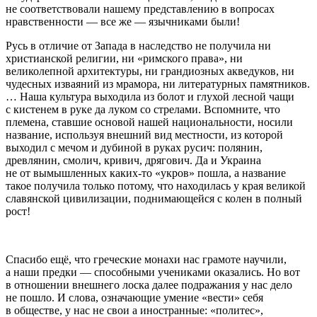
не соответствовали нашему представлению в вопросах
нравственности — все же — язычниками были!
Русь в отличие от Запада в наследство не получила ни
христианской религии, ни «римского права», ни
великолепной архитектуры, ни грандиозных акведуков, ни
чудесных изваяний из мрамора, ни литературных памятников.
… Наша культура выходила из болот и глухой лесной чащи
с кистенем в руке да луком со стрелами. Вспомните, что
племена, ставшие основой нашей национальности, носили
название, используя внешний вид местности, из которой
выходил с мечом и дубиной в руках русич: полянин,
древлянин, смолич, кривич, дрягович
. Да и Украина
не от вымышленных каких-то «укров» пошла, а название
такое получила только потому, что находилась у края великой
славянской цивилизации, поднимающейся с колен в полный
рост!
Спасибо ещё, что греческие монахи нас грамоте научили,
а наши предки — способными учениками оказались. Но вот
в отношении внешнего лоска далее подражания у нас дело
не пошло. И слова, означающие умение «вести» себя
в обществе, у нас не свои а иностранные: «политес»,