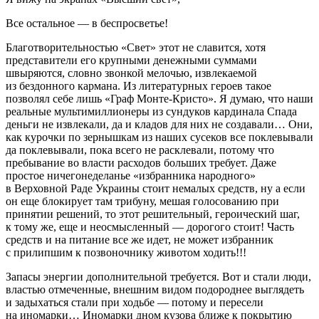
Все остальное — в беспросветье!
Благотворительностью «Свет» этот не славится, хотя
представители его крупными денежными суммами
швыряются, словно звонкой мелочью, извлекаемой
из бездонного кармана. Из литературных героев такое
позволял себе лишь «Граф Монте-Кристо». Я думаю, что наши
реальные мультимиллионеры из сундуков кардинала Спада
деньги не извлекали, да и кладов для них не создавали… Они,
как курочки по зернышкам из наших сусеков все поклевывали
да поклевывали, пока всего не расклевали, потому что
пребывание во власти расходов больших требует. Даже
простое ничегонеделанье «избранника народного»
в Верховной Раде Украины стоит немалых средств, ну а если
он еще блокирует там трибуну, мешая голосованию при
принятии решений, то этот решительный, героический шаг,
к тому же, еще и неосмысленный — дорогого стоит! Часть
средств и на питание все же идет, не может избранник
с прилипшим к позвоночнику животом ходить!!!
Запасы энергии дополнительной требуется. Вот и стали люди,
властью отмеченные, внешним видом подороднее выглядеть
и задыхаться стали при ходьбе — потому и пересели
на иномарки… Иномарки дном кузова ближе к покрытию