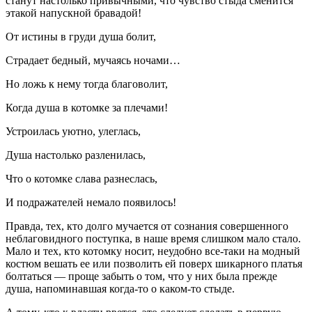
станут настолько привычными, что чувство стыда сменится
этакой напускной бравадой!
От истины в груди душа болит,
Страдает бедный, мучаясь ночами…
Но ложь к нему тогда благоволит,
Когда душа в котомке за плечами!
Устроилась уютно, улеглась,
Душа настолько разленилась,
Что о котомке слава разнеслась,
И подражателей немало появилось!
Правда, тех, кто долго мучается от сознания совершенного
неблаговидного поступка, в наше время слишком мало стало.
Мало и тех, кто котомку носит, неудобно все-таки на модный
костюм вешать ее или позволить ей поверх шикарного платья
болтаться — проще забыть о том, что у них была прежде
душа, напоминавшая когда-то о каком-то стыде.