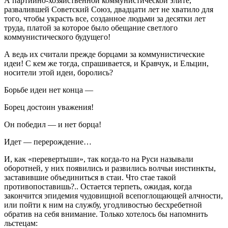
А партийно-хозяйственной коммунистической элите,
развалившей Советский Союз, двадцати лет не хватило для
того, чтобы украсть все, созданное людьми за десятки лет
труда, платой за которое было обещание светлого
коммунистического будущего!
А ведь их считали прежде борцами за коммунистические
идеи! С кем же тогда, спрашивается, и Кравчук, и Ельцин,
носители этой идеи, боролись?
Борьбе идеи нет конца —
Борец достоин уважения!
Он победил — и нет борца!
Идет — перерождение…
И, как «перевертыши», так когда-то на Руси называли
оборотней, у них появились и развились волчьи инстинкты,
заставившие объединиться в стаи. Что стае такой
противопоставишь?.. Остается терпеть, ожидая, когда
закончится эпидемия чудовищной всепоглощающей алчности,
или пойти к ним на службу, угодливостью бесхребетной
обратив на себя внимание. Только хотелось бы напомнить
льстецам: