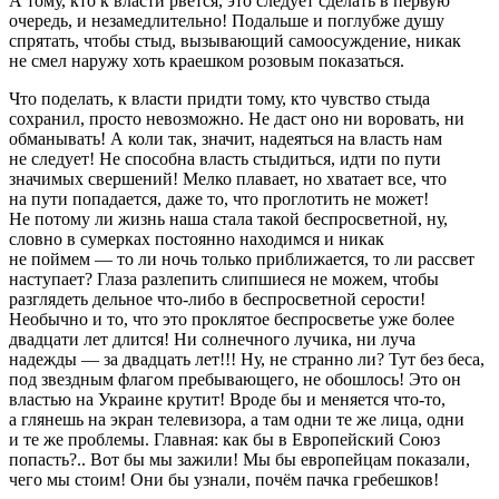
А тому, кто к власти рвется, это следует сделать в первую
очередь, и незамедлительно! Подальше и поглубже душу
спрятать, чтобы стыд, вызывающий самоосуждение, никак
не смел наружу хоть краешком розовым показаться.
Что поделать, к власти придти тому, кто чувство стыда
сохранил, просто невозможно. Не даст оно ни воровать, ни
обманывать! А коли так, значит, надеяться на власть нам
не следует! Не способна власть стыдиться, идти по пути
значимых свершений! Мелко плавает, но хватает все, что
на пути попадается, даже то, что проглотить не может!
Не потому ли жизнь наша стала такой беспросветной, ну,
словно в сумерках постоянно находимся и никак
не поймем — то ли ночь только приближается, то ли рассвет
наступает? Глаза разлепить слипшиеся не можем, чтобы
разглядеть дельное что-либо в беспросветной серости!
Необычно и то, что это проклятое беспросветье уже более
двадцати лет длится! Ни солнечного лучика, ни луча
надежды — за двадцать лет!!! Ну, не странно ли? Тут без беса,
под звездным флагом пребывающего, не обошлось! Это он
властью на Украине крутит! Вроде бы и меняется что-то,
а глянешь на экран телевизора, а там одни те же лица, одни
и те же проблемы. Главная: как бы в Европейский Союз
попасть?.. Вот бы мы зажили! Мы бы европейцам показали,
чего мы стоим! Они бы узнали, почём пачка гребешков!