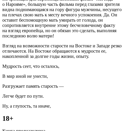
о Нарояме», большую часть фильма перед глазами зрителя
видна поднимающаяся на гору фигура мужчины, несущего
на плечах свою мать к месту вечного успокоения. Да. Он
оставит беспомощную мать умирать от голода, он
сопротивляется внутренне этому бесчеловечному факту
на взгляд европейца, но он обязан это сделать, выполняя
последнюю волю матери!
Взгляд на возможности старости на Востоке и Западе резко
отличаются. На Востоке обращаются к мудрости ее,
накопленной за долгие годы жизни, опыту.
Мудрость сеет, что осталось,
В мир иной не унести,
Разгружает память старость —
Легче будет по пути.
Ну, а глупость, та иначе,
18+
Книга предназначена