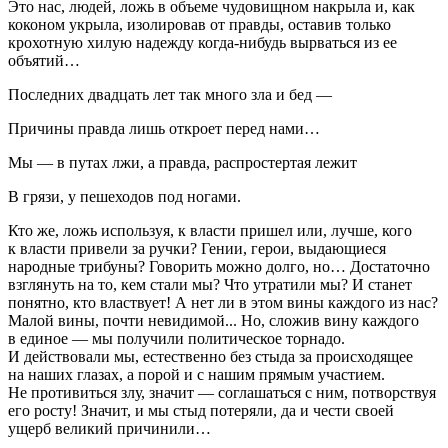
Это нас, людей, ложь в объеме чудовищном накрыла и, как
коконом укрыла, изолировав от правды, оставив только
крохотную хилую надежду когда-нибудь вырваться из ее
объятий…
Последних двадцать лет так много зла и бед —
Причины правда лишь откроет перед нами…
Мы — в путах лжи, а правда, распростертая лежит
В грязи, у пешеходов под ногами.
Кто же, ложь используя, к власти пришел или, лучше, кого
к власти привели за ручки? Гении, герои, выдающиеся
народные трибуны? Говорить можно долго, но… Достаточно
взглянуть на то, кем стали мы? Что утратили мы? И станет
понятно, кто властвует! А нет ли в этом вины каждого из нас?
Малой вины, почти невидимой... Но, сложив вину каждого
в единое — мы получили политическое торнадо.
И действовали мы, естественно без стыда за происходящее
на наших глазах, а порой и с нашим прямым участием.
Не противиться злу, значит — соглашаться с ним, потворствуя
его росту! Значит, и мы стыд потеряли, да и чести своей
ущерб великий причинили…