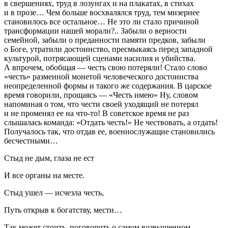
в свершениях, труд в лозунгах и на плакатах, в стихах
и в прозе… Чем больше восхвалялся труд, тем мизернее
становилось все остальное… Не это ли стало причиной
трансформации нашей морали?.. Забыли о верности
семейной, забыли о преданности памяти предков, забыли
о Боге, утратили достоинство, пресмыкаясь перед западной
культурой, потрясающей сценами насилия и убийства.
А впрочем, обобщая — честь свою потеряли! Стало слово
«честь» разменной монетой человеческого достоинства
неопределенной формы и такого же содержания. В царское
время говорили, прощаясь — «Честь имею» Ну, словом
напоминая о том, что чести своей уходящий не потерял
и не променял ее на что-то! В советское время не раз
слышалась команда: «Отдать честь!» Не чествовать, а отдать!
Получалось так, что отдав ее, военнослужащие становились
бесчестными…
Стыд не дым, глаза не ест
И все органы на месте.
Стыд ушел — исчезла честь,
Путь открыв к богатству, мести…
Так может стоить, поговорить о самом возвышенном