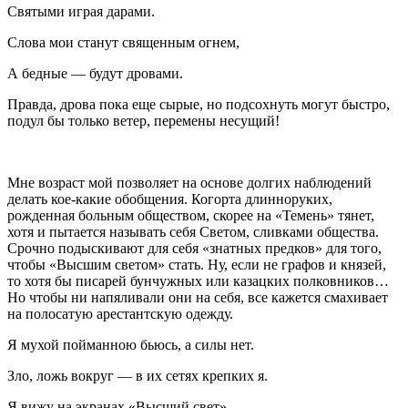
Святыми играя дарами.
Слова мои станут священным огнем,
А бедные — будут дровами.
Правда, дрова пока еще сырые, но подсохнуть могут быстро,
подул бы только ветер, перемены несущий!
Мне возраст мой позволяет на основе долгих наблюдений
делать кое-какие обобщения. Когорта длинноруких,
рожденная больным обществом, скорее на «Темень» тянет,
хотя и пытается называть себя Светом, сливками общества.
Срочно подыскивают для себя «знатных предков» для того,
чтобы «Высшим светом» стать. Ну, если не графов и князей,
то хотя бы писарей бунчужных или казацких полковников…
Но чтобы ни напяливали они на себя, все кажется смахивает
на полосатую арестантскую одежду.
Я мухой пойманною бьюсь, а силы нет.
Зло, ложь вокруг — в их сетях крепких я.
Я вижу на экранах «Высший свет»,