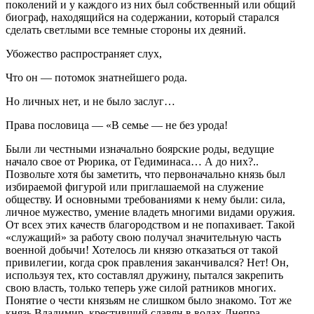
поколений и у каждого из них был собственный или общий
биограф, находящийся на содержании, который старался
сделать светлыми все темные стороны их деяний.
Убожество распространяет слух,
Что он — потомок знатнейшего рода.
Но личных нет, и не было заслуг…
Права пословица — «В семье — не без урода!
Были ли честными изначально боярские роды, ведущие
начало свое от Рюрика, от Гедиминаса… А до них?..
Позвольте хотя бы заметить, что первоначально князь был
избираемой фигурой или приглашаемой на служение
обществу. И основными требованиями к нему были: сила,
личное мужество, умение владеть многими видами оружия.
От всех этих качеств благородством и не попахивает. Такой
«служащий» за работу свою получал значительную часть
военной добычи! Хотелось ли князю отказаться от такой
привилегии, когда срок правления заканчивался? Нет! Он,
используя тех, кто составлял дружину, пытался закрепить
свою власть, только теперь уже силой ратников многих.
Понятие о чести князьям не слишком было знакомо. Тот же
князь Владимир, крестивший славян в водах Днепра,