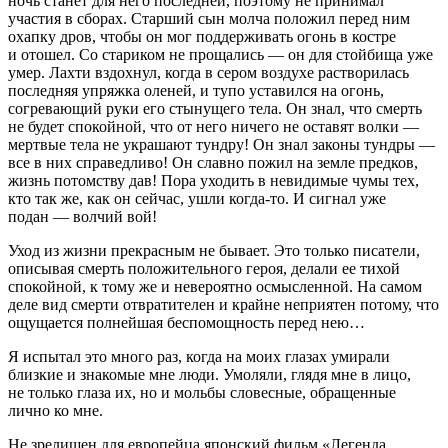
ночь станет для него последней, поэтому не принимал
участия в сборах. Старший сын молча положил перед ним
охапку дров, чтобы он мог поддерживать огонь в костре
и отошел. Со стариком не прощались — он для стойбища уже
умер. Лахти вздохнул, когда в сером воздухе растворилась
последняя упряжка оленей, и тупо уставился на огонь,
согревающий руки его стынущего тела. Он знал, что смерть
не будет спокойной, что от него ничего не оставят волки —
мертвые тела не украшают тундру! Он знал законы тундры —
все в них справедливо! Он славно пожил на земле предков,
жизнь потомству дав! Пора уходить в невидимые чумы тех,
кто так же, как он сейчас, ушли когда-то. И сигнал уже
подан — волчий вой!
Уход из жизни прекрасным не бывает. Это только писатели,
описывая смерть положительного героя, делали ее тихой
спокойной, к тому же и невероятно осмысленной. На самом
деле вид смерти отвратителен и крайне неприятен потому, что
ощущается полнейшая беспомощность перед нею…
Я испытал это много раз, когда на моих глазах умирали
близкие и знакомые мне люди. Умоляли, глядя мне в лицо,
не только глаза их, но и мольбы словесные, обращенные
лично ко мне.
Не зрелищен для европейца японский фильм «Легенда