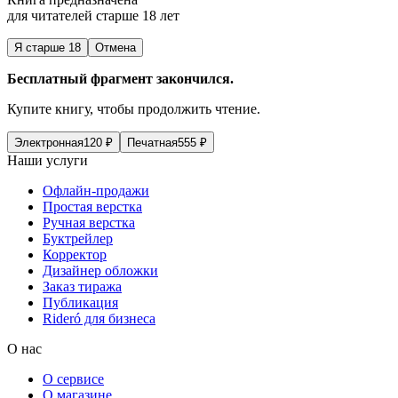
для читателей старше 18 лет
Я старше 18
Отмена
Бесплатный фрагмент закончился.
Купите книгу, чтобы продолжить чтение.
Электронная
120
₽
Печатная
555
₽
Наши услуги
Офлайн-продажи
Простая верстка
Ручная верстка
Буктрейлер
Корректор
Дизайнер обложки
Заказ тиража
Публикация
Rideró для бизнеса
О нас
О сервисе
О магазине