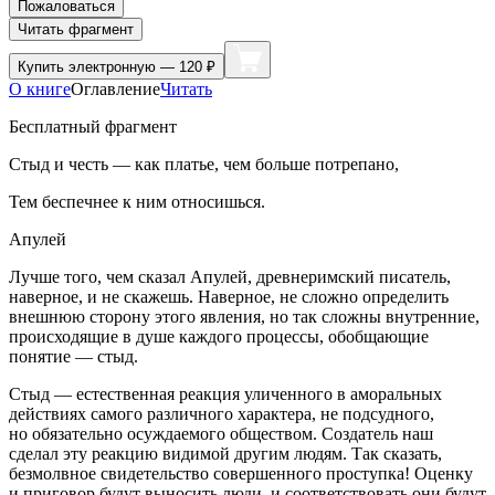
Пожаловаться
Читать фрагмент
Купить
электронную — 120 ₽
О книге
Оглавление
Читать
Бесплатный фрагмент
Стыд и честь — как платье, чем больше потрепано,
Тем беспечнее к ним относишься.
Апулей
Лучше того, чем сказал Апулей, древнеримский писатель,
наверное, и не скажешь. Наверное, не сложно определить
внешнюю сторону этого явления, но так сложны внутренние,
происходящие в душе каждого процессы, обобщающие
понятие — стыд.
Стыд — естественная реакция уличенного в аморальных
действиях самого различного характера, не подсудного,
но обязательно осуждаемого обществом. Создатель наш
сделал эту реакцию видимой другим людям. Так сказать,
безмолвное свидетельство совершенного проступка! Оценку
и приговор будут выносить люди, и соответствовать они будут