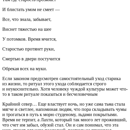
И блистать умом не смеет —
Все, что знала, забывает,
Виснет тяжестью на шее
У потомков. Время мчится,
Старостью протянет руки,
Смертью в двери постучится
Обрекая всех на муки.
Если законом предусмотрен самостоятельный уход старика
из жизни, то ритуал этого ухода соблюдается строго
и неукоснительно. Хотя человеку чуждой культуры может что-
то в таком ритуале показаться и бесчеловечным
Крайний север… Еще властвует ночь, но уже сама тьма стала
мягче и светлее, напоминая людям, что пора складывать чумы
и трогаться в путь к морю студеному, льдами покрытыми.
Время не терпит, а Лахти, который так много лет проживший,
что счет им забыл,
обузой стал. Он и сам понимал, что эта