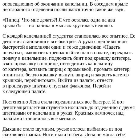
оповещающих об окончании капельниц. В соседнем крыле
неотложного отделения послышался точно такой же звук.
«Пипец! Что мне делать?! Я что осталась одна на два
крыла?!» — но паника в мыслях крутилась недолго.
С каждой капельницей студентка становилась все опытнее. Ее
действия становились все быстрее. А руки с непривычной
быстротой выполняли одни и те же движения: «Надеть
перчатки, выключить тревожный сигнал в палате, перекрыть
подачу в капельнице, подложить бинт под крышку катетера,
взять промывку в шприце, отсоединить капельницу
от катетера, вставить шприц с промывкой, промыть катетер,
отвинтить белую крышку, вынуть шприц и закрыть катетер
крышкой, перебинтовать. Выйти из палаты, отнести
в процедурку штатив с пустым флаконом. Перейти
к следующей палате.
Постепенно Лена стала передвигаться все быстрее. И вот
девят
надцатилетн
яя студентка носилась до отделению с двумя
штативами от капельниц в руках. Красных лампочек над
палатами становилось все меньше.
Дыхание стало шумным, русые волосы выбились из под
съехавшей шапки. Ноги ныли от бега. Лена не могла себе