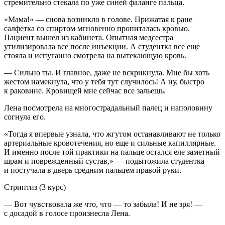
стремительно стекала по уже синей фаланге пальца.
«Мама!» — снова возникло в голове. Прижатая к ране
салфетка со
спирт
ом мгновенно пропиталась кровью.
Пациент вышел из кабинета. Опытная медсестра
утилизировала все после инъекции. А студентка все еще
стояла и испуганно смотрела на вытекающую кровь.
— Сильно ты. И главное, даже не вскрикнула. Мне бы хоть
жестом намекнула, что у тебя тут случилось! А ну, быстро
к раковине. Кровищей мне сейчас все зальешь.
Лена посмотрела на многострадальный палец и наполовину
согнула его.
«Тогда я впервые узнала, что жгутом останавливают не только
артериальные кровотечения, но еще и сильные капиллярные.
И именно после той практики на пальце остался еле заметный
шрам и поврежденный сустав,» — подытожила студентка
и постучала в дверь средним пальцем правой руки.
Стриптиз
(3 курс)
— Вот чувствовала же что, что — то забыла! И не зря! —
с досадой в голосе произнесла Лена.