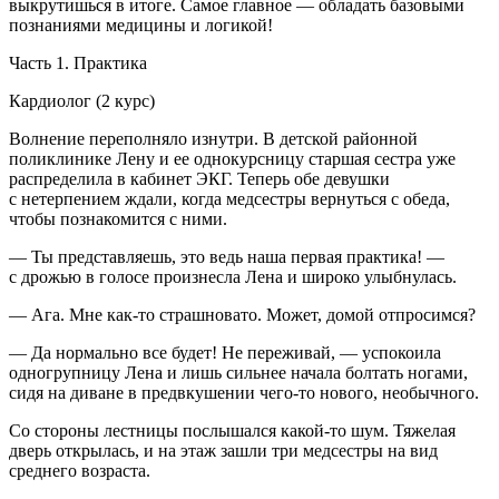
выкрутишься в итоге. Самое главное — обладать базовыми
познаниями медицины и логикой!
Часть 1. Практика
Кардиолог
(2 курс)
Волнение переполняло изнутри. В детской районной
поликлинике Лену и ее однокурсницу старшая сестра уже
распределила в кабинет ЭКГ
. Теперь обе девушки
с нетерпением ждали, когда медсестры вернуться с обеда,
чтобы познакомится с ними.
— Ты представляешь, это ведь наша первая практика! —
с дрожью в голосе произнесла Лена и широко улыбнулась.
— Ага. Мне как-то страшновато. Может, домой отпросимся?
— Да нормально все будет! Не переживай, — успокоила
одногрупницу Лена и лишь сильнее начала болтать ногами,
сидя на диване в предвкушении чего-то нового, необычного.
Со стороны лестницы послышался какой-то шум. Тяжелая
дверь открылась, и на этаж зашли три медсестры на вид
среднего возраста.