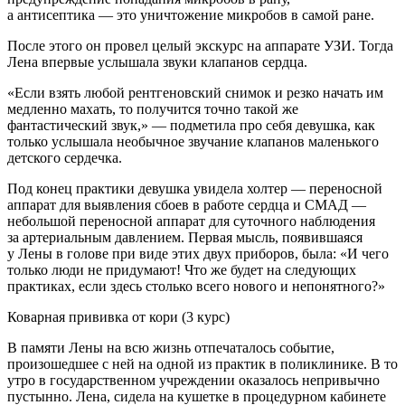
а антисептика — это уничтожение микробов в самой ране.
После этого он провел целый экскурс на аппарате УЗИ. Тогда
Лена впервые услышала звуки клапанов сердца.
«Если взять любой рентгеновский снимок и резко начать им
медленно махать, то получится точно такой же
фантастический звук,» — подметила про себя девушка, как
только услышала необычное звучание клапанов маленького
детского сердечка.
Под конец практики девушка увидела холтер — переносной
аппарат для выявления сбоев в работе сердца и СМАД —
не
боль
шой переносной аппарат для суточного наблюдения
за артериальным давлением. Первая мысль, появившаяся
у Лены в голове при виде этих двух приборов, была: «И чего
только люди не придумают! Что же будет на следующих
практиках, если здесь столько всего нового и непонятного?»
Коварная прививка от кори
(3 курс)
В памяти Лены на всю жизнь отпечаталось событие,
произошедшее с ней на одной из практик в поликлинике. В то
утро в государственном учреждении оказалось непривычно
пустынно. Лена, сидела на кушетке в процедурном кабинете