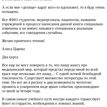
А если мое «детище» вдруг кого-то вдохновит, то я буду очень
польщена.
Все ФИО студентов, медперсонала, пациентов, названия
учреждений в процессе написания данной книги специально
изменены и не имеют никакого отношения к реальным
событиям, все совпадения случайны.
Желаю приятного чтения!
Алиса Царева
Два курса
Все еще не могу поверить в то, что пишу книгу про
медицинский мир, который предстал передо мной во всей
красе еще несколько лет назад… С едкой ноткой безобидной
токсичности. Существует множество литературы по этой
теме. Но все же я рискну и дам возможность читателю
прожить в ускоренном виде яркие события, произошедшие
со мной за четыре года.
В самом начале учебного пути внутри каждого торжествует
букет из гордости,
возбуж
дения и ложных знаний,