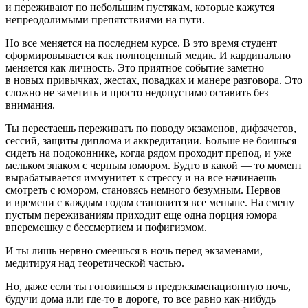
и переживают по не
боль
шим пустякам, которые кажутся
непреодолимыми препятствиями на пути.
Но все меняется на последнем курсе. В это время студент
сформировывается как полноценный медик. И кардинально
меняется как личность. Это приятное событие заметно
в новых привычках, жестах, повадках и манере разговора. Это
сложно не заметить и просто недопустимо оставить без
вн
иман
ия.
Ты перестаешь переживать по поводу экзаменов, дифзачетов,
сессий, защиты диплома и аккредитации.
Боль
ше не боишься
сидеть на подоконнике, когда рядом проходит препод, и уже
мельком знаком с черным юмором. Будто в какой — то момент
вырабатывается иммунитет к стрессу и на все начинаешь
смотреть с юмором, становясь немного безумным. Нервов
и времени с каждым годом становится все меньше. На смену
пустым переживаниям приходит еще одна порция юмора
вперемешку с бессмертием и пофигизмом.
И ты лишь нервно смеешься в ночь перед экзаменами,
медитируя над теоретической частью.
Но, даже если ты готовишься в предэкзаме
нацио
нную ночь,
будучи дома или где-то в дороге, то все равно как-нибудь