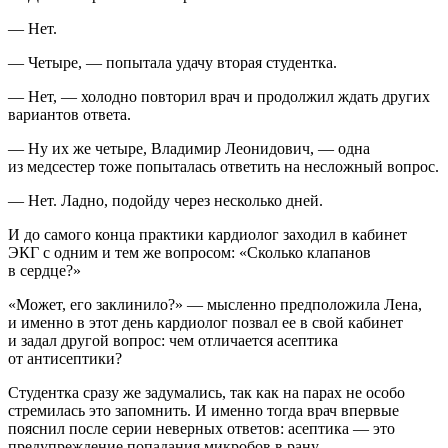
— Нет.
— Четыре, — попытала удачу вторая студентка.
— Нет, — холодно повторил врач и продолжил ждать других
вариантов ответа.
— Ну их же четыре, Владимир Леонидович, — одна
из медсестер тоже попыталась ответить на несложный вопрос.
— Нет. Ладно, подойду через несколько дней.
И до самого конца практики кардиолог заходил в кабинет
ЭКГ с одним и тем же вопросом: «Сколько клапанов
в сердце?»
«Может, его заклинило?» — мысленно предположила Лена,
и именно в этот день кардиолог позвал ее в свой кабинет
и задал другой вопрос: чем отличается асептика
от антисептики?
Студентка сразу же задумались, так как на парах не особо
стремилась это запомнить. И именно тогда врач впервые
пояснил после серии неверных ответов: асептика — это
предупреждение
попадания микробов в рану,