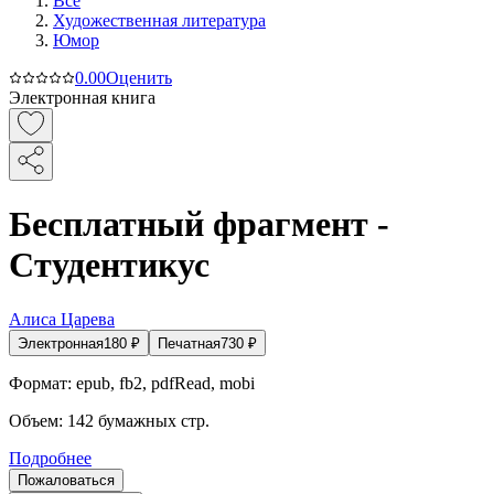
Все
Художественная литература
Юмор
0.0
0
Оценить
Электронная книга
Бесплатный фрагмент -
Студентикус
Алиса Царева
Электронная
180
₽
Печатная
730
₽
Формат:
epub, fb2, pdfRead, mobi
Объем:
142
бумажных стр.
Подробнее
Пожаловаться