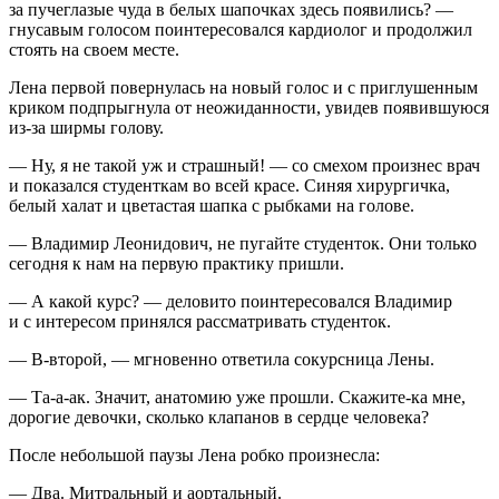
за пучеглазые чуда в белых шапочках здесь появились? —
гнусавым голосом поинтересовался кардиолог и продолжил
стоять на своем месте.
Лена первой повернулась на новый голос и с приглушенным
криком подпрыгнула от неожиданности, увидев появившуюся
из-за ширмы голову.
— Ну, я не такой уж и страшный! — со смехом произнес врач
и показался студенткам во всей красе. Синяя хирургичка,
белый халат и цветастая шапка с рыбками на голове.
— Владимир Леонидович, не пугайте студенток. Они только
сегодня к нам на первую практику пришли.
— А какой курс? — деловито поинтересовался Владимир
и с интересом принялся рассматривать студенток.
— В-второй, — мгновенно ответила сокурсница Лены.
— Та-а-ак. Значит, анатомию уже прошли. Скажите-ка мне,
дорогие девочки, сколько клапанов в сердце человека?
После не
боль
шой паузы Лена робко произнесла:
— Два. Митральный и аортальный.