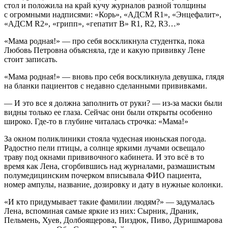
стол и положила на край кучу журналов разной толщины
с огромными надписями: «Корь», «АДСМ R1», «Энцефалит»,
«АДСМ R2», «грипп», «гепатит В» R1, R2, R3…»
«Мама родная!» — про себя воскликнула студентка, пока
Любовь Петровна объясняла, где и какую прививку Лене
стоит записать.
«Мама родная!» — вновь про себя воскликнула девушка, глядя
на бланки пациентов с недавно сделанными прививками.
— И это все я должна заполнить от руки? — из-за маски были
видны только ее глаза. Сейчас они были открыты особенно
широко. Где-то в глубине читалась строчка: «Мама!»
За окном поликлиники стояла чудесная июньская погода.
Радостно пели птицы, а солнце яркими лучами освещало
траву под окнами прививочного кабинета. И это всё в то
время как Лена, сгорбившись над журналами, размашистым
полумедицинским почерком вписывала ФИО пациента,
номер ампулы, название, дозировку и дату в нужные колонки.
«И кто придумывает такие фамилии людям?» — задумалась
Лена, вспоминая самые яркие из них: Сырник, Драник,
Пельмень,
Хуе
в, Долбоящерова,
Пизд
юк,
Пиво
,
Дури
шмарова