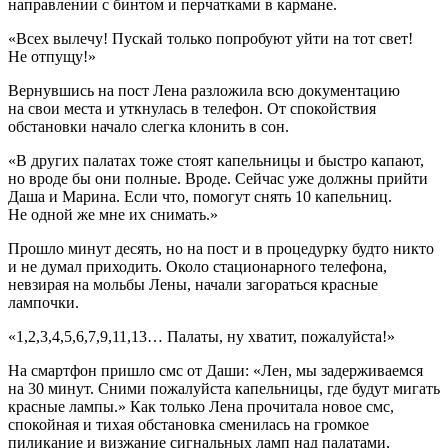
направлении с бинтом и перчатками в кармане.
«Всех вылечу! Пускай только попробуют уйти на тот свет!
Не отпущу!»
Вернувшись на пост Лена разложила всю документацию
на свои места и уткнулась в телефон. От спокойствия
обстановки начало слегка клонить в сон.
«В других палатах тоже стоят капельницы и быстро капают,
но вроде бы они полные. Вроде. Сейчас уже должны прийти
Даша и Марина. Если что, помогут снять 10 капельниц.
Не одной же мне их снимать.»
Прошло минут десять, но на пост и в процедурку будто никто
и не думал приходить. Около стационарного телефона,
невзирая на мольбы Лены, начали загораться красные
лампочки.
«1,2,3,4,5,6,7,9,11,13… Палаты, ну хватит, пожалуйста!»
На смартфон пришло смс от Даши: «
Лен, мы задерживаемся
на 30 минут. Сними пожалуйста капельницы, где будут мигать
красные лампы.
» Как только Лена прочитала новое смс,
спокойная и тихая обстановка сменилась на громкое
пиликание и визжание сигнальных ламп над палатами,