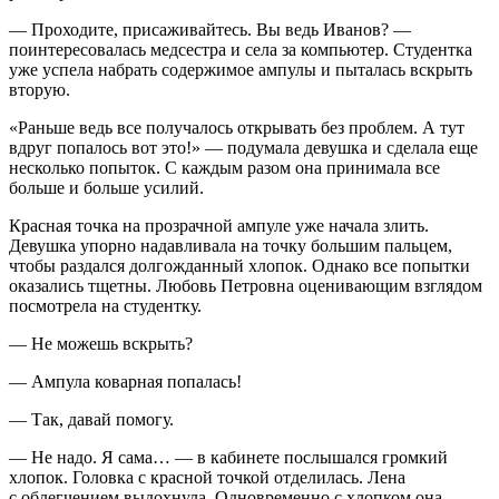
— Проходите, присаживайтесь. Вы ведь Иванов? —
поинтересовалась медсестра и села за компьютер. Студентка
уже успела набрать содержимое ампулы и пыталась
вскры
ть
вторую.
«Раньше ведь все получалось открывать без проблем. А тут
вдруг попалось вот это!» — подумала девушка и сделала еще
несколько попыток. С каждым разом она принимала все
боль
ше и
боль
ше усилий.
Красная точка на прозрачной ампуле уже начала злить.
Девушка упорно надавливала на точку
боль
шим пальцем,
чтобы раздался долгожданный хлопок. Однако все попытки
оказались тщетны. Любовь Петровна оценивающим взглядом
посмотрела на студентку.
— Не можешь
вскры
ть?
— Ампула коварная попалась!
— Так, давай помогу.
— Не надо. Я сама… — в кабинете послышался громкий
хлопок. Головка с красной точкой отделилась. Лена
с облегчением выдохнула. Одновременно с хлопком она