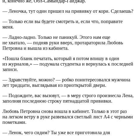
и, конечно же, Обл-Самындар-Гайджар.
— Леночка, тут один пришел на прививку от кори. Сделаешь?
— Только если вы будете смотреть и, если что, поправите
меня.
— Ладно-ладно. Только не паникуй. Этого нам еще
не хватало, — подняв руки вверх, протараторила Любовь
Петровна и вышла из кабинета.
«Пошла бланк печатать, который я потом впишу в один
из журналов,» — подумала студентка и вернулась к последней
записи.
— Здравствуйте, можно? — робко поинтересовался мужчина
лет тридцати, выглядывая из приоткрытой двери.
— Подождите, вас вызовут, — в меру строго произнесла Лена,
заполняя последнюю строку пят
надцат
ой прививки.
Любовь Петровна снова вошла в кабинет. Только в этот раз
на легком ветру в руке развевался светлый лист А4 с черными
пометками.
— Ленок, чего сидим? Ты уже все приготовила для