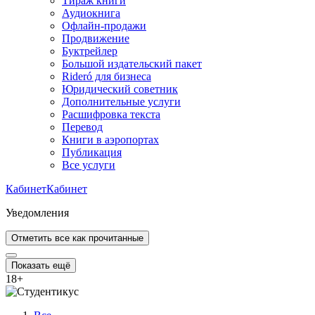
Тираж книги
Аудиокнига
Офлайн-продажи
Продвижение
Буктрейлер
Большой издательский пакет
Rideró для бизнеса
Юридический советник
Дополнительные услуги
Расшифровка текста
Перевод
Книги в аэропортах
Публикация
Все услуги
Кабинет
Кабинет
Уведомления
Отметить все как прочитанные
Показать ещё
18
+