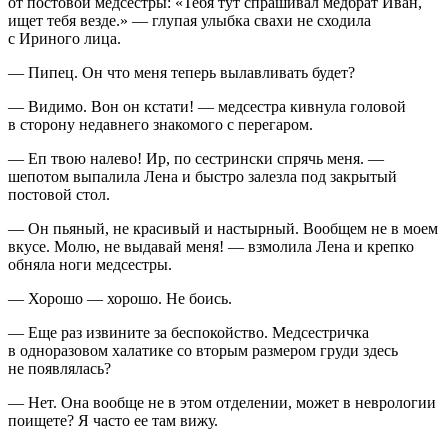
от постовой медсестры: «Тебя тут спрашивал медбрат Иван,
ищет тебя везде.» — глупая улыбка свахи не сходила
с Ириного лица.
— Пипец. Он что меня теперь вылавливать будет?
— Видимо. Вон он кстати! — медсестра кивнула головой
в сторону недавнего знакомого с перегаром.
— Еп твою налево! Ир, по сестрински спрячь меня. —
шепотом выпалила Лена и быстро залезла под закрытый
постовой стол.
— Он пьяный, не красивый и настырный. Вообщем не в моем
вкусе. Молю, не выдавай меня! — взмолила Лена и крепко
обняла ноги медсестры.
— Хорошо — хорошо. Не боись.
— Еще раз извините за беспокойство. Медсестричка
в одноразовом халатике со вторым размером груди здесь
не появлялась?
— Нет. Она вообще не в этом отделении, может в неврологии
поищете? Я часто ее там вижу.