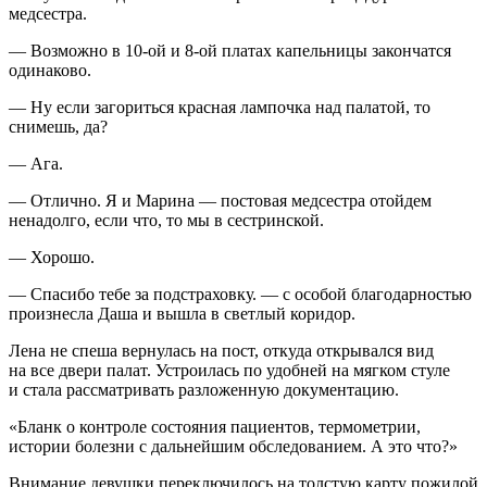
медсестра.
— Возможно в 10-ой и 8-ой платах капельницы закончатся
одинаково.
— Ну если загориться красная лампочка над палатой, то
снимешь, да?
— Ага.
— Отлично. Я и Марина — постовая медсестра отойдем
ненадолго, если что, то мы в сестринской.
— Хорошо.
— Спасибо тебе за подстраховку. — с особой благодарностью
произнесла Даша и вышла в светлый коридор.
Лена не спеша вернулась на пост, откуда открывался вид
на все двери палат. Устроилась по удобней на мягком стуле
и стала рассматривать разложенную документацию.
«Бланк о контроле состояния пациентов, термометрии
,
истории болезни с дальнейшим обследованием. А это что?»
Вн
иман
ие девушки переключилось на толстую карту пожилой