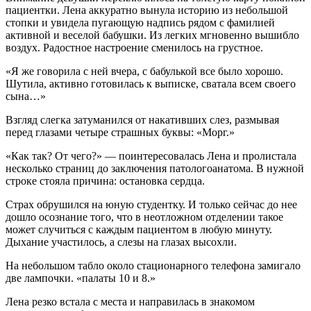
пациентки. Лена аккуратно вынула историю из не
боль
шой
стопки и увидела пугающую надпись рядом с фамилией
активной и веселой бабушки. Из легких мгновенно вышибло
воздух. Радостное настроение сменилось на грустное.
«Я же говорила с ней вчера, с б
абуль
кой все было хорошо.
Шутила, активно готовилась к выписке, сватала всем своего
сына…»
Взгляд слегка затуманился от накативших слез, размывая
перед глазами четыре страшных буквы: «Морг.»
«Как так? От чего?» — поинтересовалась Лена и пролистала
несколько страниц до заключения патологоанатома. В нужной
строке стояла причина: остановка сердца.
Страх обрушился на юную студентку. И только сейчас до нее
дошло осознание того, что в неотложном отделении такое
может случиться с каждым пациентом в любую минуту.
Дыхание участилось, а слезы на глазах высохли.
На не
боль
шом табло около стационарного телефона замигало
две лампочки. «палаты 10 и 8.»
Лена резко встала с места и направилась в знакомом