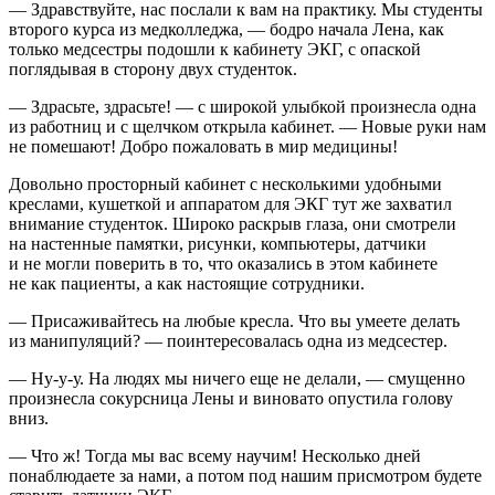
— Здравствуйте, нас послали к вам на практику. Мы студенты
второго курса из медколледжа, — бодро начала Лена, как
только медсестры подошли к кабинету ЭКГ, с опаской
поглядывая в сторону двух студенток.
— Здрасьте, здрасьте! — с широкой улыбкой произнесла одна
из работниц и с щелчком открыла кабинет. — Новые руки нам
не помешают! Добро пожаловать в мир медицины!
Довольно просторный кабинет с несколькими удобными
креслами, кушеткой и аппаратом для ЭКГ тут же захватил
вн
иман
ие студенток. Широко раскрыв глаза, они смотрели
на настенные памятки, рисунки, компьютеры, датчики
и не могли поверить в то, что оказались в этом кабинете
не как пациенты, а как настоящие сотрудники.
— Присаживайтесь на любые кресла. Что вы умеете делать
из манипуляций? — поинтересовалась одна из медсестер.
— Ну-у-у. На людях мы ничего еще не делали, — смущенно
произнесла сокурсница Лены и
вино
вато опустила голову
вниз.
— Что ж! Тогда мы вас всему научим! Несколько дней
понаблюдаете за нами, а потом под нашим присмотром будете