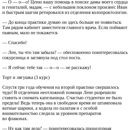
— О — о—о! Ценю вашу помощь в поиске дамы моего сердца
и гениталий, мадам. — с не
боль
шим пок
лоно
м произнес Иван
и быстрым шагом ретировался из отделения колопроктологии.
— До конца практики думаю он здесь
боль
ше не появиться.
Там рядом кабинет заместителя главного врача. Если поймают
пьяным, мало не покажется.
— Спасибо!
— Лен, ты что там забыла? — обеспокоенно поинтересовалась
сокурсница и заглянула под стол поста.
— Я сейчас тебе так — о—о — ое расскажу!
Торт и лягушка
(3 курс)
Спустя три года обучения на второй практике свершилось
чудо
! В отделении неотложной помощи Лене разрешили
ставить и снимать капельницы. Счастью студентки не было
предела! Ведь теперь она в свободное время не штамповала
ватные шарики, а ходила по палатам и с особой
внимательностью следила за уровнем препаратов
во флаконах.
— Ну как там дела? — поинтересовалась процедурная