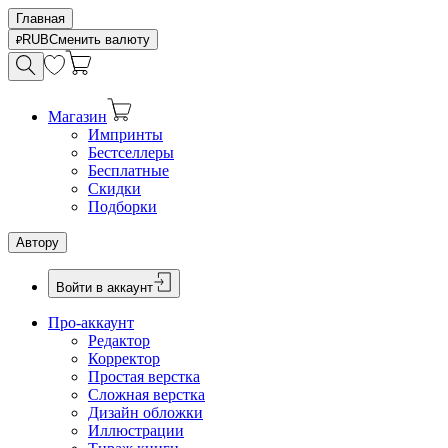
Главная
RUB
Сменить валюту
Магазин
Импринты
Бестселлеры
Бесплатные
Скидки
Подборки
Автору
Войти в аккаунт
Про-аккаунт
Редактор
Корректор
Простая верстка
Сложная верстка
Дизайн обложки
Иллюстрации