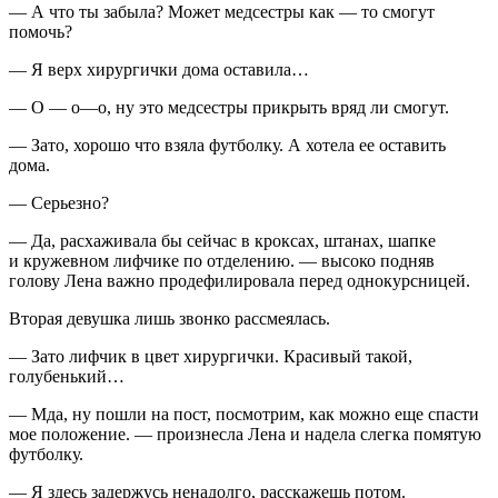
— А что ты забыла? Может медсестры как — то смогут
помочь?
— Я верх хирургички дома оставила…
— О — о—о, ну это медсестры прикрыть вряд ли смогут.
— Зато, хорошо что взяла футболку. А хотела ее оставить
дома.
— Серьезно?
— Да, расхаживала бы сейчас в кроксах, штанах, шапке
и кружевном лифчике по отделению. — высоко подняв
голову Лена важно продефилировала перед однокурсницей.
Вторая девушка лишь звонко рассмеялась.
— Зато лифчик в цвет хирургички. Красивый такой,
голубенький…
— Мда, ну пошли на пост, посмотрим, как можно еще спасти
мое положение. — произнесла Лена и надела слегка помятую
футболку.
— Я здесь задержусь ненадолго, расскажешь потом.