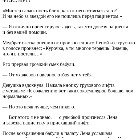
ФГДС,
МРТ
?
«Мистер галантность блин, как от него отвязаться то?
И на небо за звездой его не пошлешь перед пациентом.»
— Я отлично ориентируюсь здесь, так что довезу пациента
и без вашей помощи.
Медбрат слегка опешил от произнесенного Леной и с грустью
в голосе произнес: «Курочка, а ты многое теряешь! Знаешь,
что я в постели…»
Его прервал громкий смех бабули.
— От ухажеров наверное отбоя нет у тебя.
Девушка вздохнула. Нажала кнопку грузового лифта
с усталым: «К сожалению вот таких экземпляров
боль
ше, чем
нормальных.»
— Но это всяк лучше, чем никого.
— Вот этого я не знаю. — с улыбкой произнесла Лена
и завезла пациентку в приехавший лифт.
После возвращения бабули в палату Лена услышала