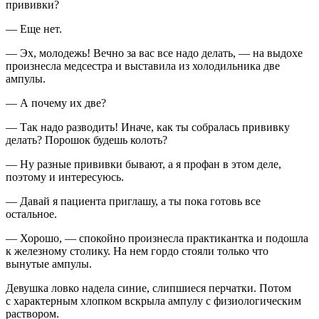
прививки?
— Еще нет.
— Эх, молодежь! Вечно за вас все надо делать, — на выдохе
произнесла медсестра и выставила из холодильника две
ампулы.
— А почему их две?
— Так надо разводить! Иначе, как ты собралась прививку
делать?
Порош
ок будешь колоть?
— Ну разные прививки бывают, а я профан в этом деле,
поэтому и интересуюсь.
— Давай я пациента приглашу, а ты пока готовь все
остальное.
— Хорошо, — спокойно произнесла практикантка и подошла
к железному столику. На нем гордо стояли только что
вынутые ампулы.
Девушка ловко надела синие, слипшиеся перчатки. Потом
с характерным хлопком
вскры
ла ампулу с физиологическим
раствором.