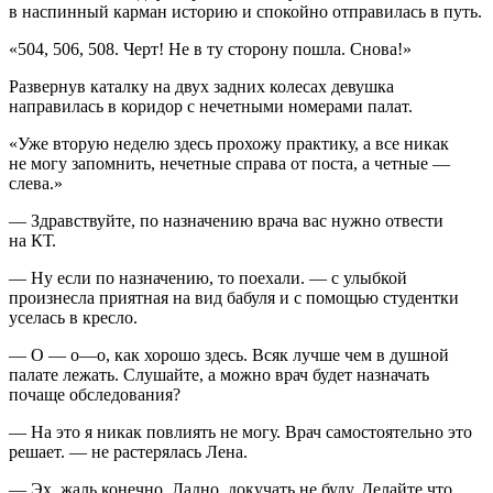
в наспинный карман историю и спокойно отправилась в путь.
«504, 506, 508. Черт! Не в ту сторону пошла. Снова!»
Развернув каталку на двух задних
колес
ах девушка
направилась в коридор с нечетными номерами палат.
«Уже вторую неделю здесь прохожу практику, а все никак
не могу запомнить, нечетные справа от поста, а четные —
слева.»
— Здравствуйте, по назначению врача вас нужно отвести
на КТ.
— Ну если по назначению, то поехали. — с улыбкой
произнесла приятная на вид бабуля и с помощью студентки
уселась в кресло.
— О — о—о, как хорошо здесь. Всяк лучше чем в душной
палате лежать. Слушайте, а можно врач будет назначать
почаще обследования?
— На это я никак повлиять не могу. Врач самостоятельно это
решает. — не растерялась Лена.
— Эх, жаль конечно. Ладно, докучать не буду. Делайте что