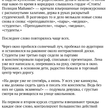
еще какое-то время в коридорах слышалось гордое «Стоять!
Полиция Майами!» — кричали взъерошенные первокурсники
с распахнутыми халатами, держа в руках раскрытый
студенческий. В разговорах то и дело мелькали новые слова
снова и снова: «преподаватели», «пары», «медики»,
«студенты». «Преподаватели», «пары», «медики»,
«студенты.»
Последнее слово повторялось чаще всех.
Через окно пробился солнечный луч, пробежал по аудитории
и остановился на раковине около ин
теракт
ивной доски.
Студенты уже третью пару сидели за партами
и конспектировали параграф, списывая с презентации. Лена
уже все написала и, оперевшись на руку, смотрела в окно.
Прохожие, в основном дети, радостно бежали в торговый
центр через дорогу.
«На дворе уже не сентябрь, а июнь. У всех уже каникулы,
а мы должны сидеть здесь и писать эти конспекты. Ведь без
них не сдашь экзамены!» — подумала девушка, с грустью
смотря на резвящихся на улице
школьни
ков.
На первом и втором курсах студенты взвешивают трижды
каждое свое слово, контролируют
боль
шинство действий