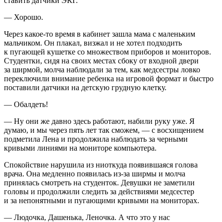
ставить датчики ЭКГ.
— Хорошо.
Через какое-то время в кабинет зашла мама с маленьким
мальчиком. Он плакал, визжал и не хотел подходить
к пугающей кушетке со множеством приборов и мониторов.
Студентки, сидя на своих местах сбоку от входной двери
за ширмой, молча наблюдали за тем, как медсестры ловко
переключили вн
иман
ие ребенка на игровой формат и быстро
поставили датчики на детскую грудную клетку.
— Обалдеть!
— Ну они же давно здесь работают, набили руку уже. Я
думаю, и мы через пять лет так сможем, — с восхищением
подметила Лена и продолжила наблюдать за черными
кривыми линиями на мониторе компьютера.
Спокойствие нарушила из ниоткуда появившаяся голова
врача. Она медленно появилась из-за ширмы и молча
принялась смотреть на студенток. Девушки не заметили
головы и продолжили следить за действиями медсестер
и за непонятными и пугающими кривыми на мониторах.
— Людочка, Дашенька, Леночка. А что это у нас