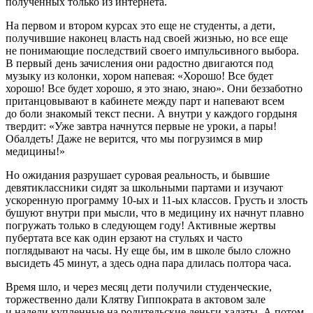
полученных только из инте
рне
та.
На первом и втором курсах это еще не студенты, а дети,
получившие наконец власть над своей жизнью, но все еще
не понимающие последствий своего импульсивного выбора.
В первый день зачисления они радостно двигаются под
музыку из колонки, хором напевая: «Хорошо! Все будет
хорошо! Все будет хорошо, я это знаю, знаю». Они беззаботно
пританцовывают в кабинете между парт и напевают всем
до боли знакомый текст песни. А внутри у каждого гордыня
твердит: «Уже завтра начнутся первые не уроки, а пары!
Обалдеть! Даже не верится, что мы погрузимся в мир
медицины!»
Но ожидания разрушает суровая реальность, и бывшие
девятиклассники сидят за школьными партами и изучают
ускоренную программу 10-ых и 11-ых классов. Грусть и злость
бушуют внутри при мысли, что в медицину их начнут плавно
погружать только в следующем году! Активные жертвы
пубертата все как один ерзают на стульях и часто
поглядывают на часы. Ну еще бы, им в школе было сложно
высидеть 45 минут, а здесь одна пара длилась полтора часа.
Время шло, и через месяц дети получили студенческие,
торжественно дали Клятву Гиппократа в актовом зале
и надели купленные на родительские деньги халаты.
А потом