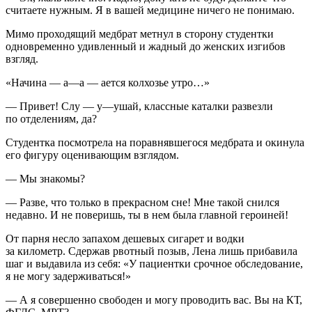
считаете нужным. Я в вашей медицине ничего не понимаю.
Мимо проходящий медбрат метнул в сторону студентки
одновременно удивленный и жадный до женских изгибов
взгляд.
«Начина — а—а — ается колхозье утро…»
— Привет! Слу — у—ушай, классные каталки развезли
по отделениям, да?
Студентка посмотрела на поравнявшегося медбрата и окинула
его фигуру оценивающим взглядом.
— Мы знакомы?
— Разве, что только в прекрасном сне! Мне такой снился
недавно. И не поверишь, ты в нем была главной
героин
ей!
От парня несло запахом дешевых
сигар
ет и водки
за километр. Сдержав рвотный позыв, Лена лишь прибавила
шаг и выдавила из себя: «У пациентки срочное обследование,
я не могу задерживаться!»
— А я совершенно свободен и могу проводить вас. Вы на КТ,