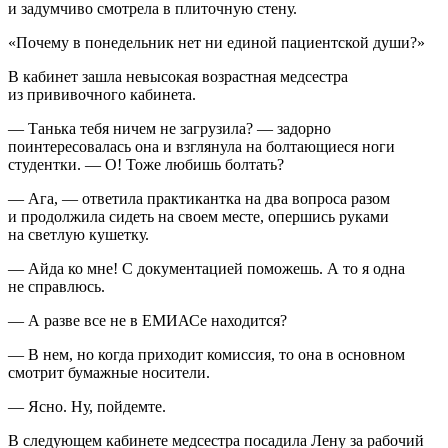
и задумчиво смотрела в плиточную стену.
«Почему в понедельник нет ни единой пациентской души?»
В кабинет зашла невысокая возрастная медсестра
из прививочного кабинета.
— Танька тебя ничем не загрузила? — задорно
поинтересовалась она и взглянула на болтающиеся ноги
студентки. — О! Тоже любишь болтать?
— Ага, — ответила практикантка на два вопроса разом
и продолжила сидеть на своем месте, опершись руками
на светлую кушетку.
— Айда ко мне! С документацией поможешь. А то я одна
не справлюсь.
— А разве все не в ЕМИАСе
находится?
— В нем, но когда приходит комиссия, то она в основном
смотрит бумажные носители.
— Ясно. Ну, пойдемте.
В следующем кабинете медсестра посадила Лену за рабочий