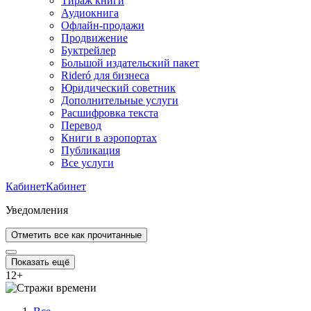
Тираж книги
Аудиокнига
Офлайн-продажи
Продвижение
Буктрейлер
Большой издательский пакет
Rideró для бизнеса
Юридический советник
Дополнительные услуги
Расшифровка текста
Перевод
Книги в аэропортах
Публикация
Все услуги
Кабинет
Кабинет
Уведомления
Отметить все как прочитанные
Показать ещё
12
+