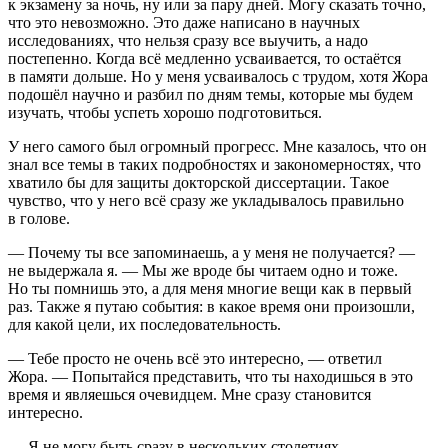
к экзамену за ночь, ну или за пару дней. Могу сказать точно,
что это невозможно. Это даже написано в научных
исследованиях, что нельзя сразу все выучить, а надо
постепенно. Когда всё медленно усваивается, то остаётся
в памяти дольше. Но у меня усваивалось с трудом, хотя Жора
подошёл научно и разбил по дням темы, которые мы будем
изучать, чтобы успеть хорошо подготовиться.
У него самого был огромный прогресс. Мне казалось, что он
знал все темы в таких подробностях и закономерностях, что
хватило бы для защиты докторской диссертации. Такое
чувство, что у него всё сразу же укладывалось правильно
в голове.
— Почему ты все запоминаешь, а у меня не получается? —
не выдержала я. — Мы же вроде бы читаем одно и тоже.
Но ты помнишь это, а для меня многие вещи как в первый
раз. Также я путаю события: в какое время они произошли,
для какой цели, их последовательность.
— Тебе просто не очень всё это интересно, — ответил
Жора. — Попытайся представить, что ты находишься в это
время и являешься очевидцем. Мне сразу становится
интересно.
— Я не могу быть сразу в нескольких столетиях, —