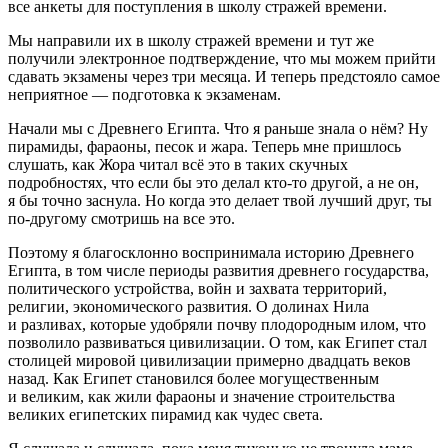
все анкеты для поступления в школу стражей времени.
Мы направили их в школу стражей времени и тут же
получили электронное подтверждение, что мы можем прийти
сдавать экзамены через три месяца. И теперь предстояло самое
неприятное — подготовка к экзаменам.
Начали мы с Древнего Египта. Что я раньше знала о нём? Ну
пирамиды, фараоны, песок и жара. Теперь мне пришлось
слушать, как Жора читал всё это в таких скучных
подробностях, что если бы это делал кто-то другой, а не он,
я бы точно заснула. Но когда это делает твой лучший друг, ты
по-другому смотришь на все это.
Поэтому я благосклонно воспринимала историю Древнего
Египта, в том числе периоды развития древнего государства,
политического устройства,
войн
и захвата территорий,
религии, экономического развития. О долинах Нила
и разливах, которые удобряли почву плодородным илом, что
позволило развиваться цивилизации. О том, как Египет стал
столицей мировой цивилизации примерно двадцать веков
назад. Как Египет становился более могущественным
и великим, как жили фараоны и значение строительства
великих египетских пирамид как чудес света.