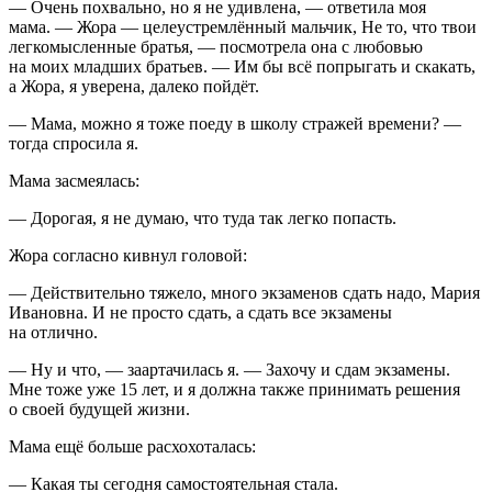
— Очень похвально, но я не удивлена, — ответила моя
мама. — Жора — целеустремлённый мальчик, Не то, что твои
легкомысленные братья, — посмотрела она с любовью
на моих младших братьев. — Им бы всё попрыгать и скакать,
а Жора, я уверена, далеко пойдёт.
— Мама, можно я тоже поеду в школу стражей времени? —
тогда спросила я.
Мама засмеялась:
— Дорогая, я не думаю, что туда так легко попасть.
Жора согласно кивнул головой:
— Действительно тяжело, много экзаменов сдать надо, Мария
Ивановна. И не просто сдать, а сдать все экзамены
на отлично.
— Ну и что, — заартачилась я. — Захочу и сдам экзамены.
Мне тоже уже 15 лет, и я должна также принимать решения
о своей будущей жизни.
Мама ещё больше расхохоталась:
— Какая ты сегодня самостоятельная стала.