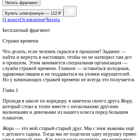
Читать фрагмент
Купить
электронную — 112 ₽
О книге
Оглавление
Читать
Бесплатный фрагмент
Стражи времени
Что делать, если человек скрылся в прошлом? Задание —
найти и вернуть в настоящее, чтобы он не натворил там дел
в прошлом. Этим занимается специальная организация —
служба стражей времени. Главное — оставаться холодным,
здравомыслящим и не поддаваться на уловки нарушителей.
Но у начинающих стражей времени не всегда это получается.
Глава 1
Проходя в школе по коридору, я заметила своего друга Жору,
который стоял в толпе вместе с несколькими другими
мальчиками и девочками из нашего класса перед большим
плакатом.
Жора — это мой старый-старый друг. Мы с ним знакомы ещё
с детского садика. Тогда мы не поделили одну игрушку прямо
уже в первый день. Как рассказали родители, мы вцепились