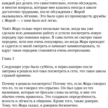
каждый раз делать это самостоятельно, потом обсуждали,
и многие вопросы, которые мне казались иногда в школе
достаточно трудными, после обсуждения с Жорой
оказывались лёгкими. Это было одно из преимуществ дружбы
с Жорой — с ним было всё легко.
Ушёл Жора только через несколько часов, когда мы уже
сделали всю домашнюю работу и успели посмотреть новую
передачу про новинки науки. Я сама почти не смотрю такие
передачи, хотя они очень популярны, но когда Жора приходит
и садится со мной смотреть и начинает комментировать, то
вдруг такие передачи становятся очень интересными.
Глава 3
Следующее утро было суббота, и перво-наперво после
завтрака я решила всё-таки посмотреть в сети, что такое школа
стражей времени.
Почему я решила посмотреть? Потому что, если Жора говорил
что-то, то он говорил это серьезно. Он был один из тех
мальчиков, которые не бросали слова на ветер, и мне это
обычно очень нравилось. Это создавало определённость,
ясность и лёгкость в общении. Кроме того, также доверие.
Тому, что Жора сказал, я доверяла бесконечно.