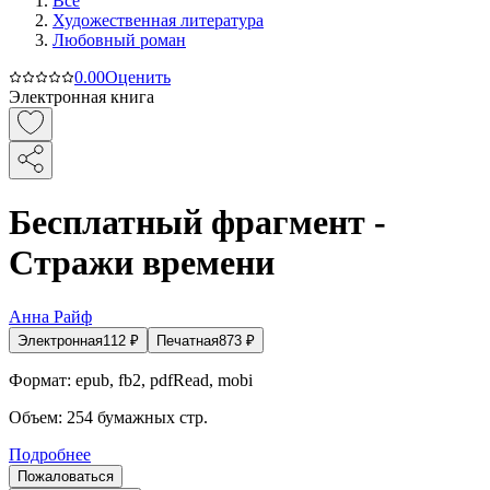
Все
Художественная литература
Любовный роман
0.0
0
Оценить
Электронная книга
Бесплатный фрагмент -
Стражи времени
Анна Райф
Электронная
112
₽
Печатная
873
₽
Формат:
epub, fb2, pdfRead, mobi
Объем:
254
бумажных стр.
Подробнее
Пожаловаться