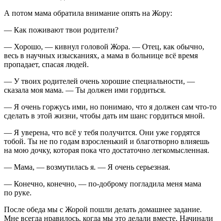
А потом мама обратила внимание опять на Жору:
— Как поживают твои родители?
— Хорошо, — кивнул головой Жора. — Отец, как обычно,
весь в научных изысканиях, а мама в больнице всё время
пропадает, спасая людей.
— У твоих родителей очень хорошие специальности, —
сказала моя мама. — Ты должен ими гордиться.
— Я очень горжусь ими, но понимаю, что я должен сам что-то
сделать в этой жизни, чтобы дать им шанс гордиться мной.
— Я уверена, что всё у тебя получится. Они уже гордятся
тобой. Ты не по годам взросленький и благотворно влияешь
на мою дочку, которая пока что достаточно легкомысленная.
— Мама, — возмутилась я. — Я очень серьезная.
— Конечно, конечно, — по-доброму погладила меня мама
по руке.
После обеда мы с Жорой пошли делать домашнее задание.
Мне всегда нравилось, когда мы это делали вместе. Начинали