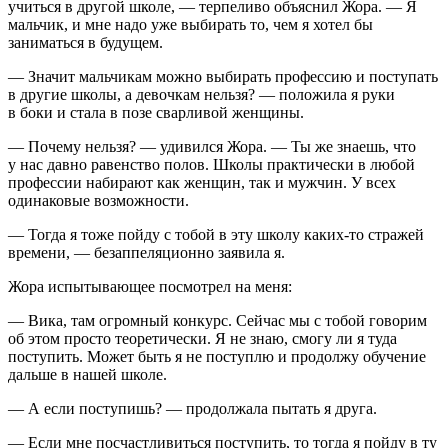
учиться в другой школе, — терпеливо объяснил Жора. — Я
мальчик, и мне надо уже выбирать то, чем я хотел бы
заниматься в будущем.
— Значит мальчикам можно выбирать профессию и поступать
в другие школы, а девочкам нельзя? — положила я руки
в боки и стала в позе сварливой женщины.
— Почему нельзя? — удивился Жора. — Ты же знаешь, что
у нас давно равенство полов. Школы практически в любой
профессии набирают как женщин, так и мужчин. У всех
одинаковые возможности.
— Тогда я тоже пойду с тобой в эту школу каких-то стражей
времени, — безаппеляционно заявила я.
Жора испытывающее посмотрел на меня:
— Вика, там огромный конкурс. Сейчас мы с тобой говорим
об этом просто теоретически. Я не знаю, смогу ли я туда
поступить. Может быть я не поступлю и продолжу обучение
дальше в нашей школе.
— А если поступишь? — продолжала пытать я друга.
— Если мне посчастливиться поступить, то тогда я пойду в ту