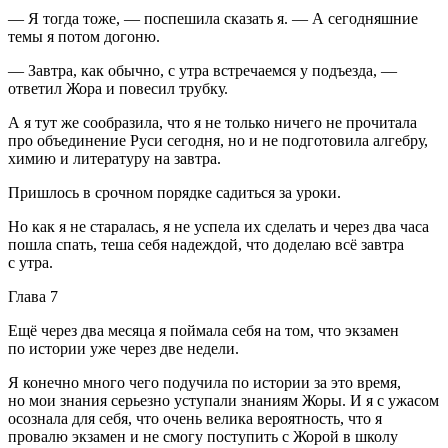
— Я тогда тоже, — поспешила сказать я. — А сегодняшние
темы я потом догоню.
— Завтра, как обычно, с утра встречаемся у подъезда, —
ответил Жора и
повеси
л трубку.
А я тут же сообразила, что я не только ничего не прочитала
про объединение Руси сегодня, но и не подготовила алгебру,
химию и литературу на завтра.
Пришлось в срочном порядке садиться за уроки.
Но как я не старалась, я не успела их сделать и через два часа
пошла спать, теша себя надеждой, что доделаю всё завтра
с утра.
Глава 7
Ещё через два месяца я поймала себя на том, что экзамен
по истории уже через две недели.
Я конечно много чего подучила по истории за это время,
но мои знания серьезно уступали знаниям Жоры. И я с ужасом
осознала для себя, что очень велика вероятность, что я
провалю экзамен и не смогу поступить с Жорой в школу