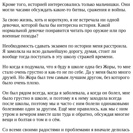
Кроме того, историей интересовались только мальчишки. Они
могли часами обсуждать какие-то битвы, сражения и
войн
ы.
За свою жизнь, хоть и короткую, я не встречала ни одной
девочки, которой была бы интересна история. Какой
нормальной девочке понравится читать про оружие или про
военные походы?
Необходимость сдавать экзамен по истории меня расстроила.
Я замолкла на всю дальнейшую дорогу, думая, стоит ли
вообще тогда поступать в эту школу стражей времени.
Но когда я подумала, что я буду в школе одна без Жоры, то мне
стало очень грустно и как-то не по себе. Да у меня было много
друзей. Но Жора был тем самым лучшим другом, без которого
было очень плохо.
Он был рядом всегда, когда я заболевала, а когда он болел, мне
было грустно в школе, и поэтому я к нему заходила всегда
после школы, поэтому мы и часто с ним болели одинаковыми
болезнями один за другим. Ещё мне нравилось, как мы с ним
утром и вечером вместе шли туда и обратно, обсуждая многие
вещи и болтая о том и о сём.
Со всеми своими радостями и проблемами я вначале делилась