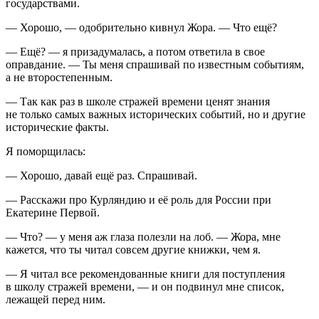
государствами.
— Хорошо, — одобрительно кивнул Жора. — Что ещё?
— Ещё? — я призадумалась, а потом ответила в свое
оправдание. — Ты меня спрашивай по известным событиям,
а не второстепенным.
— Так как раз в школе стражей времени ценят знания
не только самых важных исторических событий, но и другие
исторические факты.
Я поморщилась:
— Хорошо, давай ещё раз. Спрашивай.
— Расскажи про Курляндию и её роль для
Росси
и при
Екатерине Первой.
— Что? — у меня аж глаза полезли на лоб. — Жора, мне
кажется, что ты читал совсем другие книжки, чем я.
— Я читал все рекомендованные книги для поступления
в школу стражей времени, — и он подвинул мне список,
лежащей перед ним.