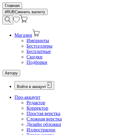
Главная
RUB
Сменить валюту
Магазин
Импринты
Бестселлеры
Бесплатные
Скидки
Подборки
Автору
Войти в аккаунт
Про-аккаунт
Редактор
Корректор
Простая верстка
Сложная верстка
Дизайн обложки
Иллюстрации