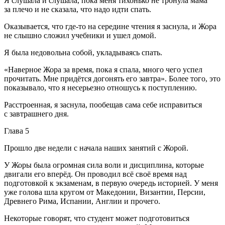
Я слушала и слушала, пока меня тихонько не тронула мама
за плечо и не сказала, что надо идти спать.
Оказывается, что где-то на середине чтения я заснула, и Жора
не слышно сложил учебники и ушел домой.
Я была недовольна собой, укладываясь спать.
«Наверное Жора за время, пока я спала, много чего успел
прочитать. Мне придётся догонять его завтра». Более того, это
показывало, что я несерьезно отношусь к поступлению.
Расстроенная, я заснула, пообещав сама себе исправиться
с завтрашнего дня.
Глава 5
Прошло две недели с начала наших занятий с Жорой.
У Жоры была огромная сила воли и дисциплина, которые
двигали его вперёд. Он проводил всё своё время над
подготовкой к экзаменам, в первую очередь историей. У меня
уже голова шла кругом от Македонии, Византии, Персии,
Древнего Рима, Испании, Англии и прочего.
Некоторые говорят, что студент может подготовиться