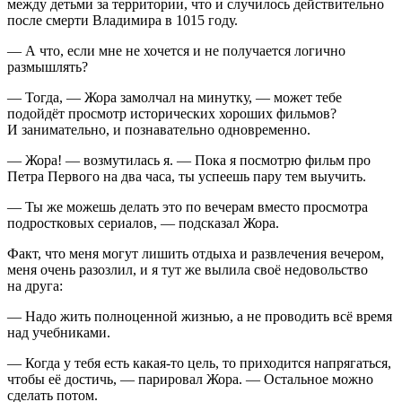
между детьми за территории, что и случилось действительно
после смерти Владимира в 1015 году.
— А что, если мне не хочется и не получается логично
размышлять?
— Тогда, — Жора замолчал на минутку, — может тебе
подойдёт просмотр исторических хороших фильмов?
И занимательно, и познавательно одновременно.
— Жора! — возмутилась я. — Пока я посмотрю фильм про
Петра Первого на два часа, ты успеешь пару тем выучить.
— Ты же можешь делать это по вечерам вместо просмотра
подрост
ковых сериалов, — подсказал Жора.
Факт, что меня могут лишить отдыха и развлечения вечером,
меня очень разозлил, и я тут же вылила своё недовольство
на друга:
— Надо жить полноценной жизнью, а не проводить всё время
над учебниками.
— Когда у тебя есть какая-то цель, то приходится напрягаться,
чтобы её достичь, — парировал Жора. — Остальное можно
сделать потом.