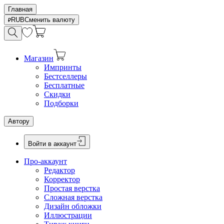
Главная
RUB
Сменить валюту
Магазин
Импринты
Бестселлеры
Бесплатные
Скидки
Подборки
Автору
Войти в аккаунт
Про-аккаунт
Редактор
Корректор
Простая верстка
Сложная верстка
Дизайн обложки
Иллюстрации