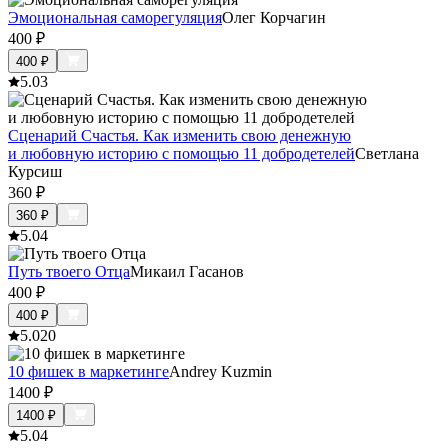
Эмоциональная саморегуляция
Олег Корчагин
400
₽
400
₽
5.0
3
Сценарий Счастья. Как изменить свою денежную
и любовную историю с помощью 11 добродетелей
Светлана
Курсиш
360
₽
360
₽
5.0
4
Путь твоего Отца
Микаил Гасанов
400
₽
400
₽
5.0
20
10 фишек в маркетинге
Andrey Kuzmin
1400
₽
1400
₽
5.0
4