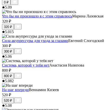
0
₽
5.0
9
Что бы ни произошло я с этим справлюсь
Марина Лазовская
320
₽
320
₽
5.0
15
Сила акупрессуры для ухода за глазами
Евгений Слогодский
300
₽
300
₽
5.0
6
Система, которой у тебя нет
Анастасия Назипова
800
₽
800
₽
5.0
82
На шаг впереди
Вениамин Кизеев
520
₽
520
₽
5.0
8