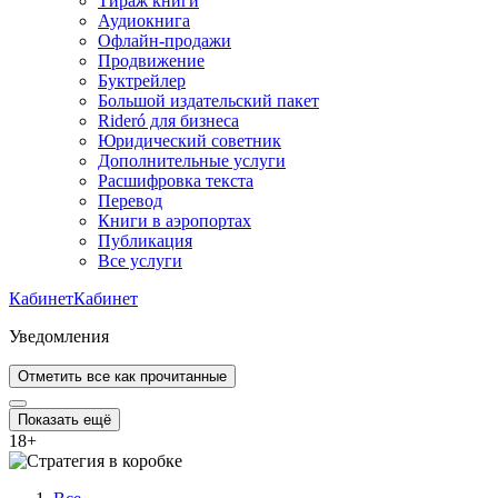
Тираж книги
Аудиокнига
Офлайн-продажи
Продвижение
Буктрейлер
Большой издательский пакет
Rideró для бизнеса
Юридический советник
Дополнительные услуги
Расшифровка текста
Перевод
Книги в аэропортах
Публикация
Все услуги
Кабинет
Кабинет
Уведомления
Отметить все как прочитанные
Показать ещё
18
+