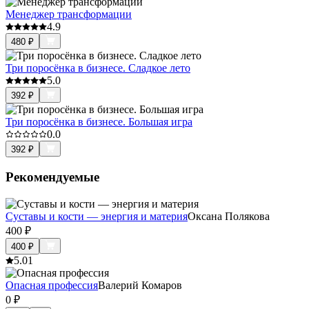
Менеджер трансформации
4.9
480
₽
Три поросёнка в бизнесе. Сладкое лето
5.0
392
₽
Три поросёнка в бизнесе. Большая игра
0.0
392
₽
Рекомендуемые
Суставы и кости — энергия и материя
Оксана Полякова
400
₽
400
₽
5.0
1
Опасная профессия
Валерий Комаров
0
₽