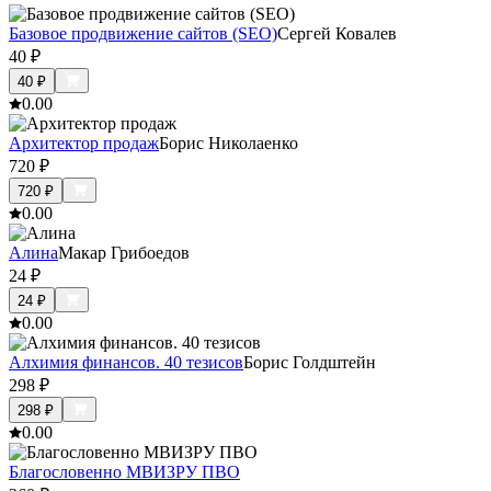
Базовое продвижение сайтов (SEO)
Сергей Ковалев
40
₽
40
₽
0.0
0
Архитектор продаж
Борис Николаенко
720
₽
720
₽
0.0
0
Алина
Макар Грибоедов
24
₽
24
₽
0.0
0
Алхимия финансов. 40 тезисов
Борис Голдштейн
298
₽
298
₽
0.0
0
Благословенно МВИЗРУ ПВО