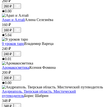
260
₽
260
₽
0.0
0
Арап и Алтай
Алина Селезнёва
160
₽
160
₽
5.0
4
9 уроков таро
Владимир Вареца
240
₽
240
₽
0.0
1
Аромакосметика
Ксения Фомина
200
₽
200
₽
0.0
0
Андреаполь. Тверская область. Мистический
путеводитель
Борис Шабрин
348
₽
348
₽