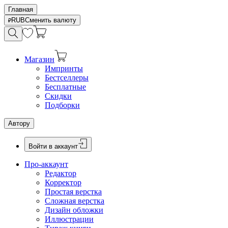
Главная
RUB
Сменить валюту
Магазин
Импринты
Бестселлеры
Бесплатные
Скидки
Подборки
Автору
Войти в аккаунт
Про-аккаунт
Редактор
Корректор
Простая верстка
Сложная верстка
Дизайн обложки
Иллюстрации