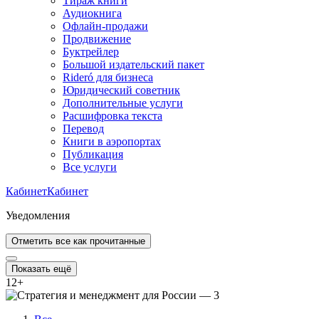
Тираж книги
Аудиокнига
Офлайн-продажи
Продвижение
Буктрейлер
Большой издательский пакет
Rideró для бизнеса
Юридический советник
Дополнительные услуги
Расшифровка текста
Перевод
Книги в аэропортах
Публикация
Все услуги
Кабинет
Кабинет
Уведомления
Отметить все как прочитанные
Показать ещё
12
+