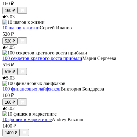
160
₽
160
₽
3.0
3
10 шагов к жизни
Сергей Иванов
520
₽
520
₽
4.0
5
100 секретов кратного роста прибыли
Мария Сергеева
516
₽
516
₽
5.0
3
100 финансовых лайфхаков
Виктория Бондарева
160
₽
160
₽
5.0
2
10 фишек в маркетинге
Andrey Kuzmin
1400
₽
1400
₽