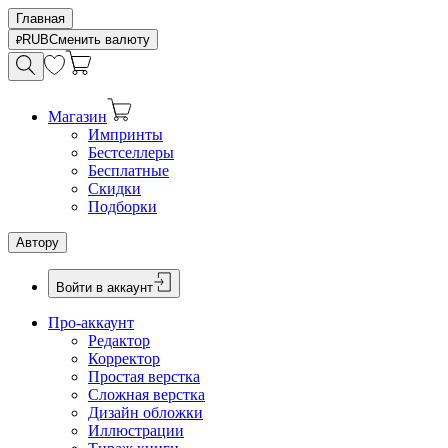
Главная
RUB
Сменить валюту
Магазин
Импринты
Бестселлеры
Бесплатные
Скидки
Подборки
Автору
Войти в аккаунт
Про-аккаунт
Редактор
Корректор
Простая верстка
Сложная верстка
Дизайн обложки
Иллюстрации