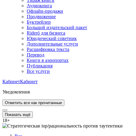
Тираж книги
Аудиокнига
Офлайн-продажи
Продвижение
Буктрейлер
Большой издательский пакет
Rideró для бизнеса
Юридический советник
Дополнительные услуги
Расшифровка текста
Перевод
Книги в аэропортах
Публикация
Все услуги
Кабинет
Кабинет
Уведомления
Отметить все как прочитанные
Показать ещё
18
+