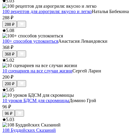
5.0
3
100 рецептов для аэрогриля: вкусно и легко
Наталья Бибекина
288
₽
288
₽
5.0
8
100+ способов успокоиться
Анастасия Левандовски
368
₽
368
₽
5.0
2
10 сценариев на все случаи жизни
Сергей Ларин
200
₽
200
₽
5.0
5
10 уроков БДСМ для скромницы
Домино Грэй
96
₽
96
₽
5.0
3
108 Буддийских Сказаний