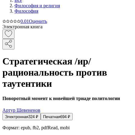
Все
Философия и религия
Философия
0.0
1
Оценить
Электронная книга
Стратегическая /ир/
рациональность против
таутентики
Поворотный момент к новейшей триаде политологии
Артур Шевененов
Электронная
324
₽
Печатная
694
₽
Формат:
epub, fb2, pdfRead, mobi