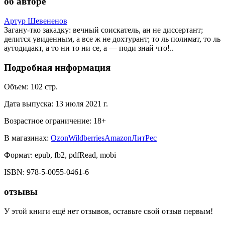
об авторе
Артур Шевененов
Загану-тко закадку: вечный соискатель, ан не диссертант;
делится увиденным, а все ж не дохтурант; то ль полимат, то ль
аутодидакт, а то ни то ни се, а — поди знай что!..
Подробная информация
Объем:
102
стр.
Дата выпуска:
13 июля 2021 г.
Возрастное ограничение:
18
+
В магазинах:
Ozon
Wildberries
Amazon
ЛитРес
Формат:
epub, fb2, pdfRead, mobi
ISBN:
978-5-0055-0461-6
отзывы
У этой книги ещё нет отзывов, оставьте свой отзыв первым!