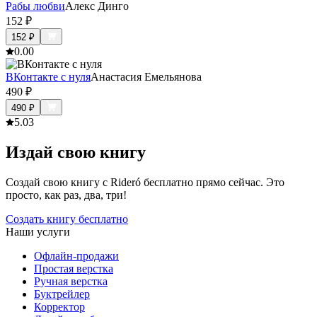
Рабы любви
Алекс Динго
152
₽
152
₽
0.0
0
ВКонтакте с нуля
Анастасия Емельянова
490
₽
490
₽
5.0
3
Издай свою книгу
Создай свою книгу с Rideró бесплатно прямо сейчас. Это
просто, как раз, два, три!
Создать книгу бесплатно
Наши услуги
Офлайн-продажи
Простая верстка
Ручная верстка
Буктрейлер
Корректор