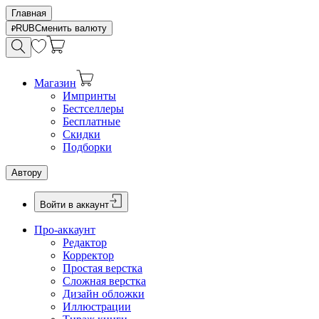
Главная
RUB
Сменить валюту
Магазин
Импринты
Бестселлеры
Бесплатные
Скидки
Подборки
Автору
Войти в аккаунт
Про-аккаунт
Редактор
Корректор
Простая верстка
Сложная верстка
Дизайн обложки
Иллюстрации