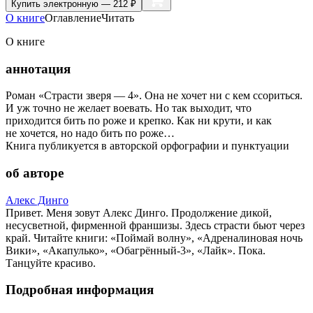
Купить
электронную — 212 ₽
О книге
Оглавление
Читать
О книге
аннотация
Роман «Страсти зверя — 4». Она не хочет ни с кем ссориться.
И уж точно не желает воевать. Но так выходит, что
приходится бить по роже и крепко. Как ни крути, и как
не хочется, но надо бить по роже…
Книга публикуется в авторской орфографии и пунктуации
об авторе
Алекс Динго
Привет. Меня зовут Алекс Динго. Продолжение дикой,
несусветной, фирменной франшизы. Здесь страсти бьют через
край. Читайте книги: «Поймай волну», «Адреналиновая ночь
Вики», «Акапулько», «Обагрённый-3», «Лайк». Пока.
Танцуйте красиво.
Подробная информация