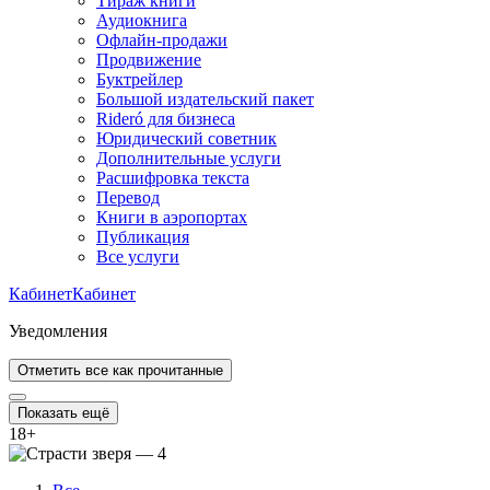
Тираж книги
Аудиокнига
Офлайн-продажи
Продвижение
Буктрейлер
Большой издательский пакет
Rideró для бизнеса
Юридический советник
Дополнительные услуги
Расшифровка текста
Перевод
Книги в аэропортах
Публикация
Все услуги
Кабинет
Кабинет
Уведомления
Отметить все как прочитанные
Показать ещё
18
+