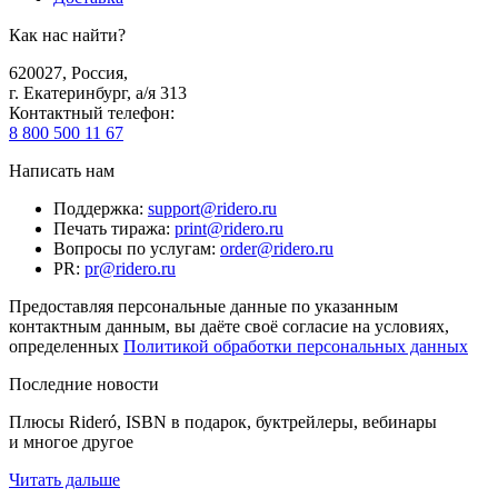
Как нас найти?
620027
,
Россия
,
г. Екатеринбург, а/я 313
Контактный телефон
:
8 800 500 11 67
Написать нам
Поддержка
:
support@ridero.ru
Печать тиража
:
print@ridero.ru
Вопросы по услугам
:
order@ridero.ru
PR
:
pr@ridero.ru
Предоставляя персональные данные по указанным
контактным данным, вы даёте своё согласие на условиях,
определенных
Политикой обработки персональных данных
Последние новости
Плюсы Rideró, ISBN в подарок, буктрейлеры, вебинары
и многое другое
Читать дальше