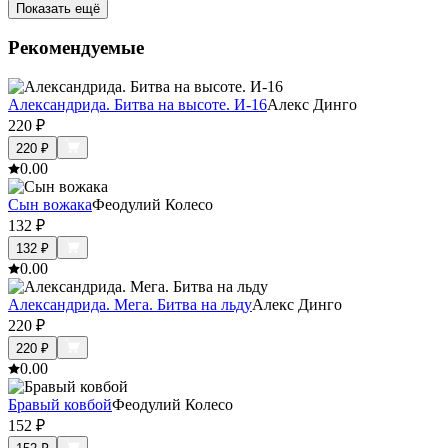
Показать ещё
Рекомендуемые
Александрида. Битва на высоте. И-16
Алекс Динго
220
₽
220
₽
0.0
0
Сын вожака
Феодулий Колесо
132
₽
132
₽
0.0
0
Александрида. Мега. Битва на льду
Алекс Динго
220
₽
220
₽
0.0
0
Бравый ковбой
Феодулий Колесо
152
₽