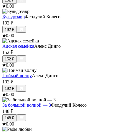
152
₽
0.0
0
Бульдозавр
Феодулий Колесо
192
₽
192
₽
0.0
0
Адская семейка
Алекс Динго
152
₽
152
₽
0.0
0
Поймай волну
Алекс Динго
192
₽
192
₽
0.0
0
За большой волной — 3
Феодулий Колесо
148
₽
148
₽
0.0
0