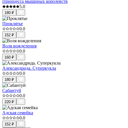
Принцесса мышиных королевств
5.0
180
₽
Проклятье
0.0
152
₽
Воля вожделения
0.0
160
₽
Александрида. Суперкукла
0.0
180
₽
Сабантуй
0.0
220
₽
Адская семейка
0.0
152
₽