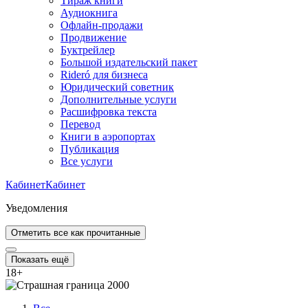
Тираж книги
Аудиокнига
Офлайн-продажи
Продвижение
Буктрейлер
Большой издательский пакет
Rideró для бизнеса
Юридический советник
Дополнительные услуги
Расшифровка текста
Перевод
Книги в аэропортах
Публикация
Все услуги
Кабинет
Кабинет
Уведомления
Отметить все как прочитанные
Показать ещё
18
+