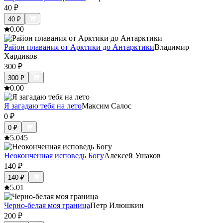
40
₽
40
₽
0.0
0
Район плавания от Арктики до Антарктики
Владимир
Хардиков
300
₽
300
₽
0.0
0
Я загадаю тебя на лето
Максим Салос
0
₽
0
₽
5.0
45
Неоконченная исповедь Богу
Алексей Ушаков
140
₽
140
₽
5.0
1
Черно-белая моя граница
Петр Илюшкин
200
₽