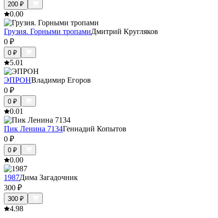
200
₽
0.0
0
Грузия. Горными тропами
Дмитрий Кругляков
0
₽
0
₽
5.0
1
ЭПРОН
Владимир Егоров
0
₽
0
₽
0.0
1
Пик Ленина 7134
Геннадий Копытов
0
₽
0
₽
0.0
0
1987
Дима Загадочник
300
₽
300
₽
4.9
8