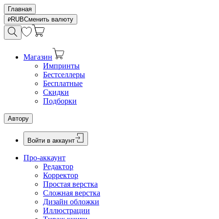
Главная
RUB
Сменить валюту
Магазин
Импринты
Бестселлеры
Бесплатные
Скидки
Подборки
Автору
Войти в аккаунт
Про-аккаунт
Редактор
Корректор
Простая верстка
Сложная верстка
Дизайн обложки
Иллюстрации