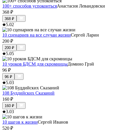
100+ способов успокоиться
Анастасия Левандовски
368
₽
368
₽
5.0
2
10 сценариев на все случаи жизни
Сергей Ларин
200
₽
200
₽
5.0
5
10 уроков БДСМ для скромницы
Домино Грэй
96
₽
96
₽
5.0
3
108 Буддийских Сказаний
160
₽
160
₽
3.0
3
10 шагов к жизни
Сергей Иванов
520
₽