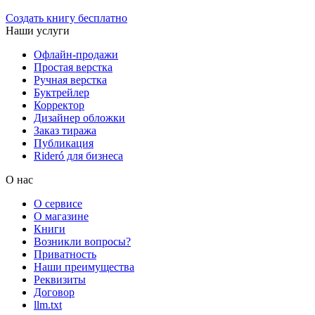
Создать книгу бесплатно
Наши услуги
Офлайн-продажи
Простая верстка
Ручная верстка
Буктрейлер
Корректор
Дизайнер обложки
Заказ тиража
Публикация
Rideró для бизнеса
О нас
О сервисе
О магазине
Книги
Возникли вопросы?
Приватность
Наши преимущества
Реквизиты
Договор
llm.txt