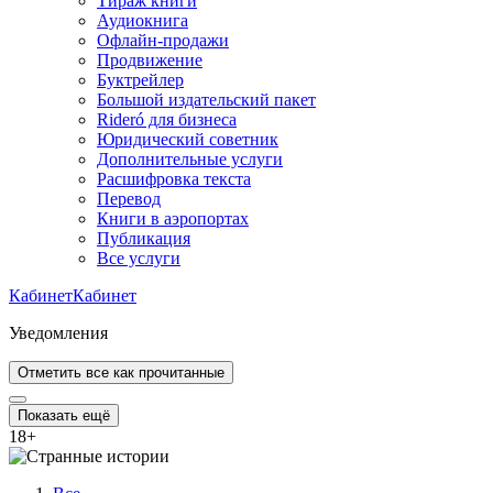
Тираж книги
Аудиокнига
Офлайн-продажи
Продвижение
Буктрейлер
Большой издательский пакет
Rideró для бизнеса
Юридический советник
Дополнительные услуги
Расшифровка текста
Перевод
Книги в аэропортах
Публикация
Все услуги
Кабинет
Кабинет
Уведомления
Отметить все как прочитанные
Показать ещё
18
+