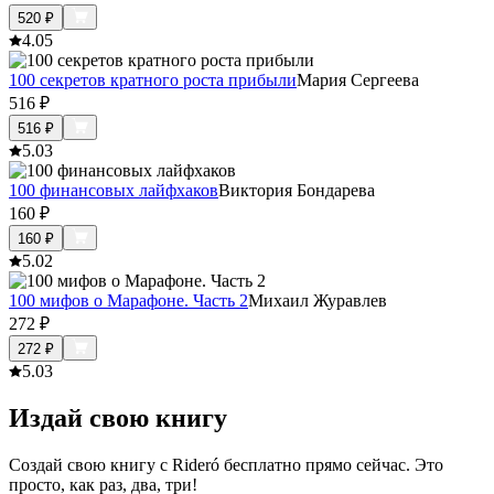
520
₽
4.0
5
100 секретов кратного роста прибыли
Мария Сергеева
516
₽
516
₽
5.0
3
100 финансовых лайфхаков
Виктория Бондарева
160
₽
160
₽
5.0
2
100 мифов о Марафоне. Часть 2
Михаил Журавлев
272
₽
272
₽
5.0
3
Издай свою книгу
Создай свою книгу с Rideró бесплатно прямо сейчас. Это
просто, как раз, два, три!