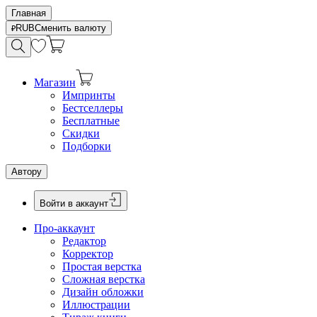
Главная
RUB
Сменить валюту
Магазин
Импринты
Бестселлеры
Бесплатные
Скидки
Подборки
Автору
Войти в аккаунт
Про-аккаунт
Редактор
Корректор
Простая верстка
Сложная верстка
Дизайн обложки
Иллюстрации