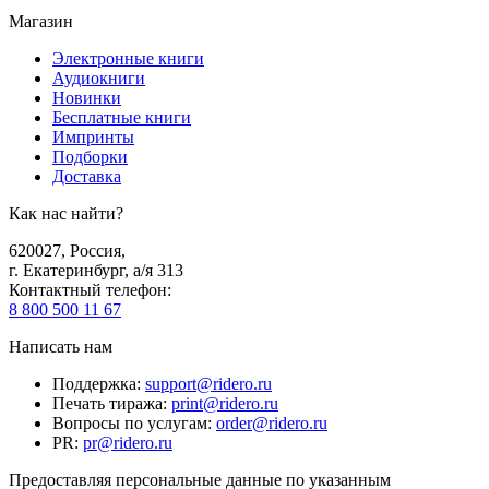
Магазин
Электронные книги
Аудиокниги
Новинки
Бесплатные книги
Импринты
Подборки
Доставка
Как нас найти?
620027
,
Россия
,
г. Екатеринбург, а/я 313
Контактный телефон
:
8 800 500 11 67
Написать нам
Поддержка
:
support@ridero.ru
Печать тиража
:
print@ridero.ru
Вопросы по услугам
:
order@ridero.ru
PR
:
pr@ridero.ru
Предоставляя персональные данные по указанным