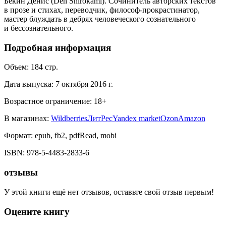
Бекин Денис (Den Shirokami). Сочинитель авторских текстов
в прозе и стихах, переводчик, философ-прокрастинатор,
мастер блуждать в дебрях человеческого сознательного
и бессознательного.
Подробная информация
Объем:
184
стр.
Дата выпуска:
7 октября 2016 г.
Возрастное ограничение:
18
+
В магазинах:
Wildberries
ЛитРес
Yandex market
Ozon
Amazon
Формат:
epub, fb2, pdfRead, mobi
ISBN:
978-5-4483-2833-6
отзывы
У этой книги ещё нет отзывов, оставьте свой отзыв первым!
Оцените книгу