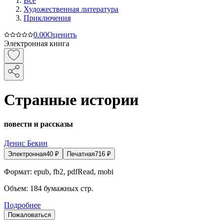
Все
Художественная литература
Приключения
0.0
0
Оценить
Электронная книга
Странные истории
повести и рассказы
Денис Бекин
Электронная
40
₽
Печатная
716
₽
Формат:
epub, fb2, pdfRead, mobi
Объем:
184
бумажных стр.
Подробнее
Пожаловаться