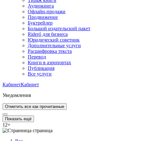
Тираж книги
Аудиокнига
Офлайн-продажи
Продвижение
Буктрейлер
Большой издательский пакет
Rideró для бизнеса
Юридический советник
Дополнительные услуги
Расшифровка текста
Перевод
Книги в аэропортах
Публикация
Все услуги
Кабинет
Кабинет
Уведомления
Отметить все как прочитанные
Показать ещё
12
+