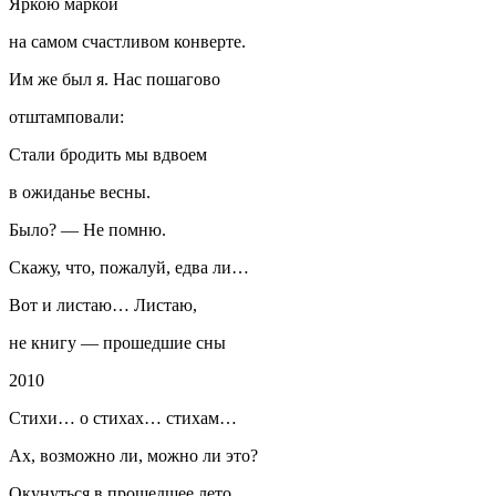
Яркою маркой
на самом счастливом конверте.
Им же был я. Нас пошагово
отштамповали:
Стали бродить мы вдвоем
в ожиданье весны.
Было? — Не помню.
Скажу, что, пожалуй, едва ли…
Вот и листаю… Листаю,
не книгу — прошедшие сны
2010
Стихи… о стихах… стихам…
Ах, возможно ли, можно ли это?
Окунуться в прошедшее лето,