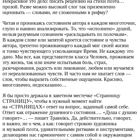
Некрасивое это дело: писать рецензию на стихи поэта…
прозой. Разве можно высокий слог так приземленно
оценивать — словами, не сложенными в рифму?
Читая и проникаясь состоянием автора в каждом многоточии,
глупо и наивно анализировать. То, что «исполнено» душой,
нельзя разумным сознанием «раскладывать по полочкам».
В каждом слове или запятой кроется состояние и чувства
автора, трепетно проживающего каждый миг своей жизни
и тонко чувствующего ускользающее Время. Не каждому это
дано. Мы все, как представители класса Человек, проживаем
эту жизнь, так или иначе испытывая боль, страх,
разочарования, радость или ликование, любим или мучаемся
от нереализованных чувств. И часто нам не хватает слов —
слов, чтобы выразить собственные ощущения. Красиво,
многозначно, недосказанно…
Я бы просто держала в заветном местечке «Странницу
СТРАНИЦУ», чтобы в нужный момент найти
на «СТРАНИЦАХ» ответ на вопрос, заданный самой себе.
Ответ как отражение душевного состояния…. «Душа с душою
говорит»… — пишет Травнiкъ. Да, действительно, говорит,
и важно, не о чем, а как: говорит строкою художника
и музыкой поэта, удивительными ритмами и инструментами,
делающими нас гармоничнее с самим собой и окружающим