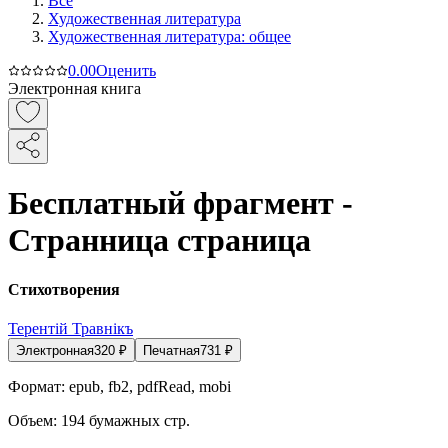
Все
Художественная литература
Художественная литература: общее
0.0
0
Оценить
Электронная книга
Бесплатный фрагмент -
Странница страница
Стихотворения
Терентiй Травнiкъ
Электронная
320
₽
Печатная
731
₽
Формат:
epub, fb2, pdfRead, mobi
Объем:
194
бумажных стр.