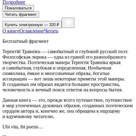
Подробнее
Пожаловаться
Читать фрагмент
Купить
электронную — 320 ₽
О книге
Оглавление
Читать
Бесплатный фрагмент
Терентiй Травнiкъ — самобытный и глубокий русский поэт.
Философская лирика — одна из граней его разнообразного
творчества. Поэтическая манера Терентiя Травнiка яркая
и самобытная, глубокая и определенная. Необычная
символика, ёмкие и многозначные образы, богатые
ассоциации — вот лишь некоторые приметы этой манеры.
В созданных им образах видятся большие пространства,
человечность и вечный поиск ответов на вопросы бытия.
Данная книга — это, прежде всего путешествие, путешествие
в мир утонченных духовных образов, созданных поэтическим
сердцем автора и, конечно же, она обращена к ищущему
и вдумчивому читателю.
Ubi vita, ibi poesis…