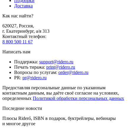
Подборки
Доставка
Как нас найти?
620027
,
Россия
,
г. Екатеринбург, а/я 313
Контактный телефон
:
8 800 500 11 67
Написать нам
Поддержка
:
support@ridero.ru
Печать тиража
:
print@ridero.ru
Вопросы по услугам
:
order@ridero.ru
PR
:
pr@ridero.ru
Предоставляя персональные данные по указанным
контактным данным, вы даёте своё согласие на условиях,
определенных
Политикой обработки персональных данных
Последние новости
Плюсы Rideró, ISBN в подарок, буктрейлеры, вебинары
и многое другое