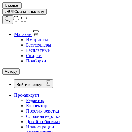
Главная
RUB
Сменить валюту
Магазин
Импринты
Бестселлеры
Бесплатные
Скидки
Подборки
Автору
Войти в аккаунт
Про-аккаунт
Редактор
Корректор
Простая верстка
Сложная верстка
Дизайн обложки
Иллюстрации