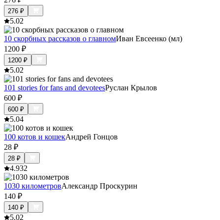
276
₽
5.0
2
10 скорбных рассказов о главном
Иван Евсеенко (мл)
1200
₽
1200
₽
5.0
2
101 stories for fans and devotees
Руслан Крылов
600
₽
600
₽
5.0
4
100 котов и кошек
Андрей Гонцов
28
₽
28
₽
4.9
32
1030 километров
Александр Проскурин
140
₽
140
₽
5.0
2