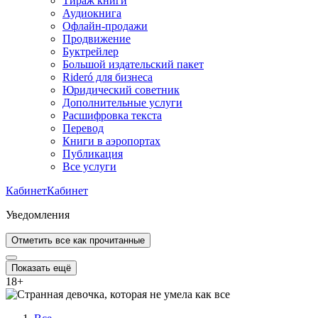
Тираж книги
Аудиокнига
Офлайн-продажи
Продвижение
Буктрейлер
Большой издательский пакет
Rideró для бизнеса
Юридический советник
Дополнительные услуги
Расшифровка текста
Перевод
Книги в аэропортах
Публикация
Все услуги
Кабинет
Кабинет
Уведомления
Отметить все как прочитанные
Показать ещё
18
+