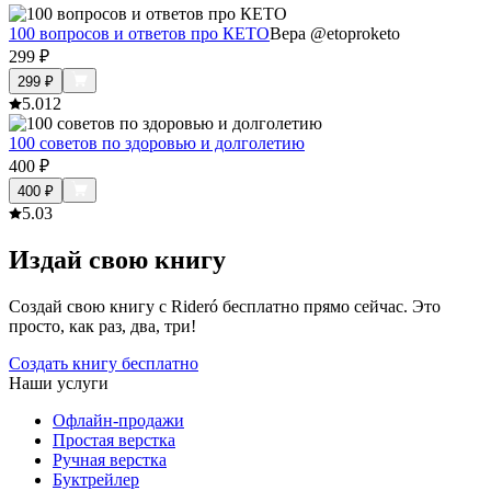
100 вопросов и ответов про КЕТО
Вера @etoproketo
299
₽
299
₽
5.0
12
100 советов по здоровью и долголетию
400
₽
400
₽
5.0
3
Издай свою книгу
Создай свою книгу с Rideró бесплатно прямо сейчас. Это
просто, как раз, два, три!
Создать книгу бесплатно
Наши услуги
Офлайн-продажи
Простая верстка
Ручная верстка
Буктрейлер