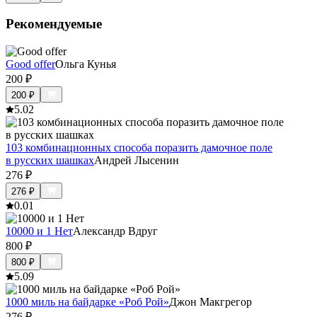
Рекомендуемые
Good offer
Ольга Кунья
200
₽
200
₽
5.0
2
103 комбинационных способа поразить дамочное поле
в русских шашках
Андрей Лысенин
276
₽
276
₽
0.0
1
10000 и 1 Нет
Александр Вдруг
800
₽
800
₽
5.0
9
1000 миль на байдарке «Роб Рой»
Джон Макгрегор
276
₽