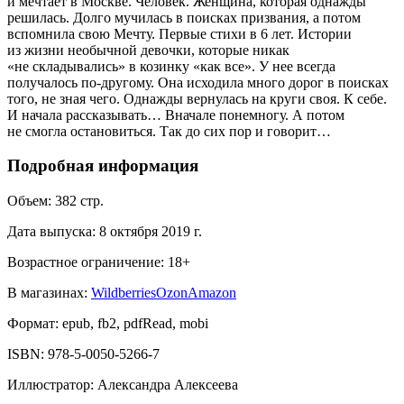
и мечтает в Москве. Человек. Женщина, которая однажды
решилась. Долго мучилась в поисках призвания, а потом
вспомнила свою Мечту. Первые стихи в 6 лет. Истории
из жизни необычной девочки, которые никак
«не складывались» в козинку «как все». У нее всегда
получалось по-другому. Она исходила много дорог в поисках
того, не зная чего. Однажды вернулась на круги своя. К себе.
И начала рассказывать… Вначале понемногу. А потом
не смогла остановиться. Так до сих пор и говорит…
Подробная информация
Объем:
382
стр.
Дата выпуска:
8 октября 2019 г.
Возрастное ограничение:
18
+
В магазинах:
Wildberries
Ozon
Amazon
Формат:
epub, fb2, pdfRead, mobi
ISBN:
978-5-0050-5266-7
Иллюстратор
:
Александра Алексеева