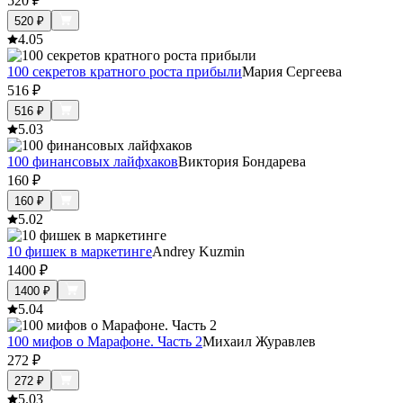
520
₽
520
₽
4.0
5
100 секретов кратного роста прибыли
Мария Сергеева
516
₽
516
₽
5.0
3
100 финансовых лайфхаков
Виктория Бондарева
160
₽
160
₽
5.0
2
10 фишек в маркетинге
Andrey Kuzmin
1400
₽
1400
₽
5.0
4
100 мифов о Марафоне. Часть 2
Михаил Журавлев
272
₽
272
₽
5.0
3