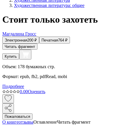
Художественная литература
Художественная литература: общее
Стоит только захотеть
Магдалина Гросс
Электронная
200
₽
Печатная
764
₽
Читать фрагмент
Купить
Объем:
178
бумажных стр.
Формат:
epub, fb2, pdfRead, mobi
Подробнее
0.0
0
Оценить
Пожаловаться
О книге
отзывы
Оглавление
Читать фрагмент