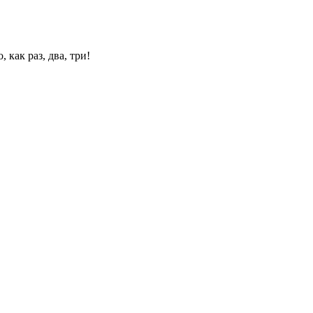
 как раз, два, три!