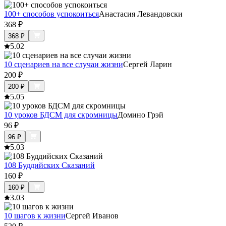
100+ способов успокоиться
Анастасия Левандовски
368
₽
368
₽
5.0
2
10 сценариев на все случаи жизни
Сергей Ларин
200
₽
200
₽
5.0
5
10 уроков БДСМ для скромницы
Домино Грэй
96
₽
96
₽
5.0
3
108 Буддийских Сказаний
160
₽
160
₽
3.0
3
10 шагов к жизни
Сергей Иванов