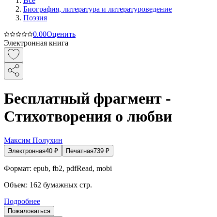
Все
Биография, литература и литературоведение
Поэзия
0.0
0
Оценить
Электронная книга
Бесплатный фрагмент -
Стихотворения о любви
Максим Полухин
Электронная
40
₽
Печатная
739
₽
Формат:
epub, fb2, pdfRead, mobi
Объем:
162
бумажных стр.
Подробнее
Пожаловаться