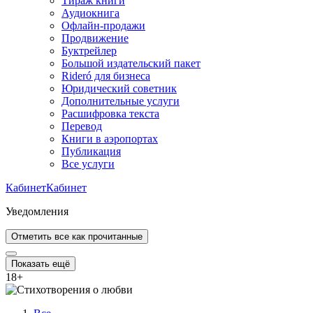
Тираж книги
Аудиокнига
Офлайн-продажи
Продвижение
Буктрейлер
Большой издательский пакет
Rideró для бизнеса
Юридический советник
Дополнительные услуги
Расшифровка текста
Перевод
Книги в аэропортах
Публикация
Все услуги
Кабинет
Кабинет
Уведомления
Отметить все как прочитанные
Показать ещё
18
+