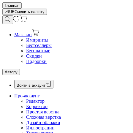
Главная
RUB
Сменить валюту
Магазин
Импринты
Бестселлеры
Бесплатные
Скидки
Подборки
Автору
Войти в аккаунт
Про-аккаунт
Редактор
Корректор
Простая верстка
Сложная верстка
Дизайн обложки
Иллюстрации