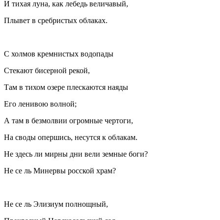
И тихая луна, как лебедь величавый,
Плывет в сребристых облаках.
С холмов кремнистых водопады
Стекают бисерной рекой,
Там в тихом озере плескаются наяды
Его ленивою волной;
А там в безмолвии огромные чертоги,
На своды опершись, несутся к облакам.
Не здесь ли мирны дни вели земные боги?
Не се ль Минервы росской храм?
Не се ль Элизиум полнощный,