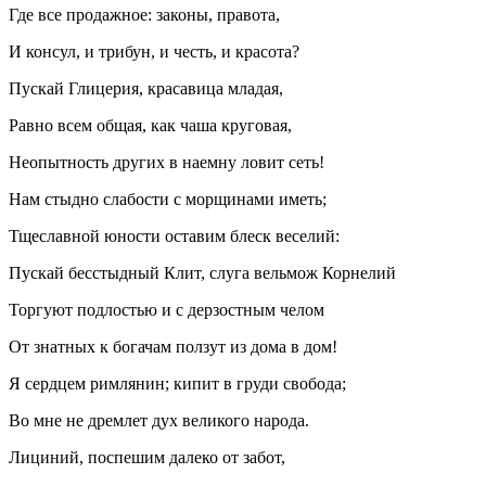
Где все продажное: законы, правота,
И консул, и трибун, и честь, и красота?
Пускай Глицерия, красавица младая,
Равно всем общая, как чаша круговая,
Неопытность других в наемну ловит сеть!
Нам стыдно слабости с морщинами иметь;
Тщеславной юности оставим блеск веселий:
Пускай бесстыдный Клит, слуга вельмож Корнелий
Торгуют подлостью и с дерзостным челом
От знатных к богачам ползут из дома в дом!
Я сердцем римлянин; кипит в груди свобода;
Во мне не дремлет дух великого народа.
Лициний, поспешим далеко от забот,