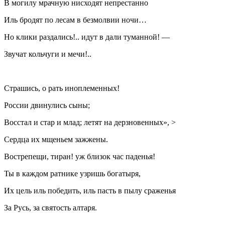
В могилу мрачную нисходят непрестанно
Иль бродят по лесам в безмолвии ночи…
Но клики раздались!.. идут в дали туманной! —
Звучат кольчуги и мечи!..
Страшись, о рать иноплеменных!
России двинулись сыны;
Восстал и стар и млад; летят на дерзновенных», >
Сердца их мщеньем зажжены.
Вострепещи, тиран! уж близок час паденья!
Ты в каждом ратнике узришь богатыря,
Их цель иль победить, иль пасть в пылу сраженья
За Русь, за святость алтаря.