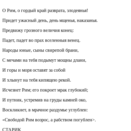
О Рим, о гордый край разврата, злодеянья!
Придет ужасный день, день мщенья, наказанья.
Предвижу грозного величия конец:
Падет, падет во прах вселенныя венец.
Народы юные, сыны свирепой брани,
С мечами на тебя подымут мощны длани,
И горы и моря оставят за собой
И хлынут на тебя кипящею рекой.
Исчезнет Рим; его покроет мрак глубокий;
И путник, устремив на груды камней око,
Воскликнет, в мрачное раздумье углублен:
«Свободой Рим возрос, а рабством погублен>.
СТАРИК