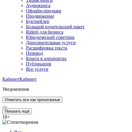
Тираж книги
Аудиокнига
Офлайн-продажи
Продвижение
Буктрейлер
Большой издательский пакет
Rideró для бизнеса
Юридический советник
Дополнительные услуги
Расшифровка текста
Перевод
Книги в аэропортах
Публикация
Все услуги
Кабинет
Кабинет
Уведомления
Отметить все как прочитанные
Показать ещё
18
+