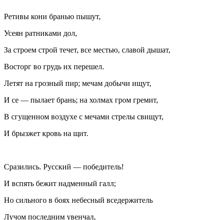
Ретивы кони бранью пышут,
Усеян ратниками дол,
За строем строй течет, все местью, славой дышат,
Восторг во грудь их перешел.
Летят на грозный пир; мечам добычи ищут,
И се — пылает брань; на холмах гром гремит,
В сгущенном воздухе с мечами стрелы свищут,
И брызжет кровь на щит.
Сразились. Русский — победитель!
И вспять бежит надменный галл;
Но сильного в боях небесный вседержитель
Лучом последним увенчал,