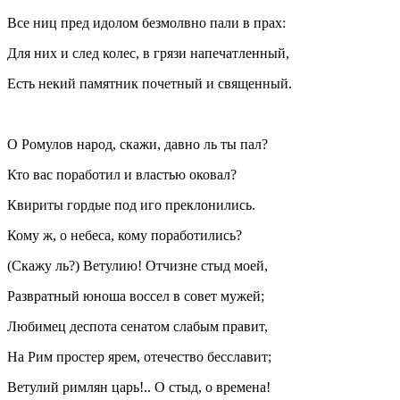
Все ниц пред идолом безмолвно пали в прах:
Для них и след колес, в грязи напечатленный,
Есть некий памятник почетный и священный.
О Ромулов народ, скажи, давно ль ты пал?
Кто вас поработил и властью оковал?
Квириты гордые под иго преклонились.
Кому ж, о небеса, кому поработились?
(Скажу ль?) Ветулию! Отчизне стыд моей,
Развратный юноша воссел в совет мужей;
Любимец деспота сенатом слабым правит,
На Рим простер ярем, отечество бесславит;
Ветулий римлян царь!.. О стыд, о времена!