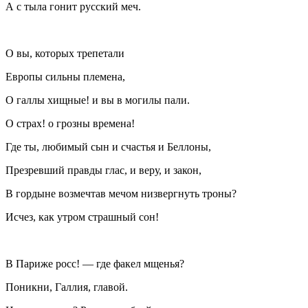
А с тыла гонит русский меч.
О вы, которых трепетали
Европы сильны племена,
О галлы хищные! и вы в могилы пали.
О страх! о грозны времена!
Где ты, любимый сын и счастья и Беллоны,
Презревший правды глас, и веру, и закон,
В гордыне возмечтав мечом низвергнуть троны?
Исчез, как утром страшный сон!
В Париже росс! — где факел мщенья?
Поникни, Галлия, главой.