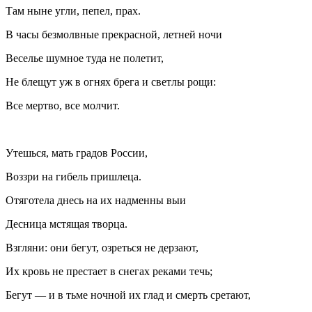
Там ныне угли, пепел, прах.
В часы безмолвные прекрасной, летней ночи
Веселье шумное туда не полетит,
Не блещут уж в огнях брега и светлы рощи:
Все мертво, все молчит.
Утешься, мать градов России,
Воззри на гибель пришлеца.
Отяготела днесь на их надменны выи
Десница мстящая творца.
Взгляни: они бегут, озреться не дерзают,
Их кровь не престает в снегах реками течь;
Бегут — и в тьме ночной их глад и смерть сретают,