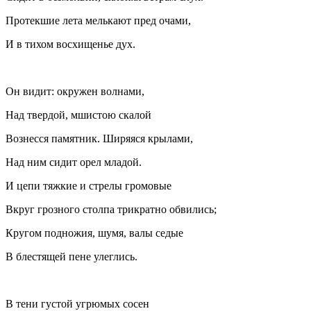
Протекшие лета мелькают пред очами,
И в тихом восхищенье дух.
Он видит: окружен волнами,
Над твердой, мшистою скалой
Вознесся памятник. Ширяяся крылами,
Над ним сидит орел младой.
И цепи тяжкие и стрелы громовые
Вкруг грозного столпа трикратно обвились;
Кругом подножия, шумя, валы седые
В блестящей пене улеглись.
В тени густой угрюмых сосен