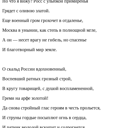
Но что я вижу? Росс с улыбкой примиренья
Грядет с оливою златой.
Еще военный гром грохочет в отдаленье,
Москва в унынии, как степь в полнощной мгле,
А он — несет врагу не гибель, но спасенье
И благотворный мир земле.
О скальд России вдохновенный,
Воспевший ратных грозный строй,
В кругу товарищей, с душой воспламененной,
Греми на арфе золотой!
Да снова стройный глас героям в честь прольется,
И струны гордые посыплют огнь в сердца,
И ратник молодой вскипит и содрогнется