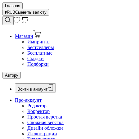
Главная
RUB
Сменить валюту
Магазин
Импринты
Бестселлеры
Бесплатные
Скидки
Подборки
Автору
Войти в аккаунт
Про-аккаунт
Редактор
Корректор
Простая верстка
Сложная верстка
Дизайн обложки
Иллюстрации