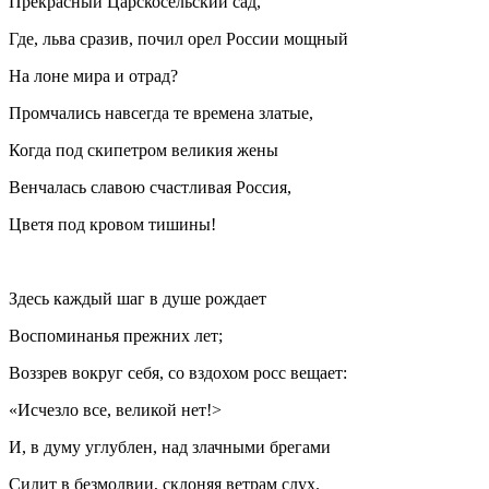
Прекрасный Царскосельский сад,
Где, льва сразив, почил орел России мощный
На лоне мира и отрад?
Промчались навсегда те времена златые,
Когда под скипетром великия жены
Венчалась славою счастливая Россия,
Цветя под кровом тишины!
Здесь каждый шаг в душе рождает
Воспоминанья прежних лет;
Воззрев вокруг себя, со вздохом росс вещает:
«Исчезло все, великой нет!>
И, в думу углублен, над злачными брегами
Сидит в безмолвии, склоняя ветрам слух.