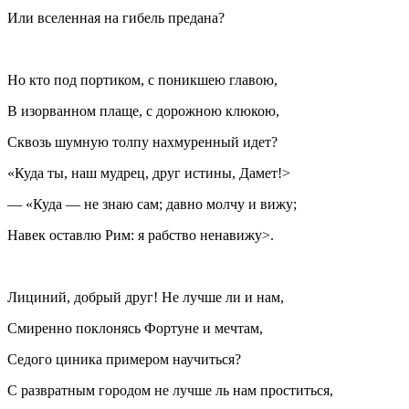
Или вселенная на гибель предана?
Но кто под портиком, с поникшею главою,
В изорванном плаще, с дорожною клюкою,
Сквозь шумную толпу нахмуренный идет?
«Куда ты, наш мудрец, друг истины, Дамет!>
— «Куда — не знаю сам; давно молчу и вижу;
Навек оставлю Рим: я рабство ненавижу>.
Лициний, добрый друг! Не лучше ли и нам,
Смиренно поклонясь Фортуне и мечтам,
Седого циника примером научиться?
С развратным городом не лучше ль нам проститься,