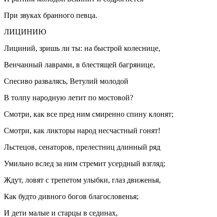
При звуках бранного певца.
ЛИЦИНИЮ
Лициний, зришь ли ты: на быстрой колеснице,
Венчанный лаврами, в блестящей багрянице,
Спесиво развалясь, Ветулий молодой
В толпу народную летит по мостовой?
Смотри, как все пред ним смиренно спину клонят;
Смотри, как ликторы народ несчастный гонят!
Льстецов, сенаторов, прелестниц длинный ряд
Умильно вслед за ним стремит усердный взгляд;
Ждут, ловят с трепетом улыбки, глаз движенья,
Как будто дивного богов благословенья;
И дети малые и старцы в сединах,