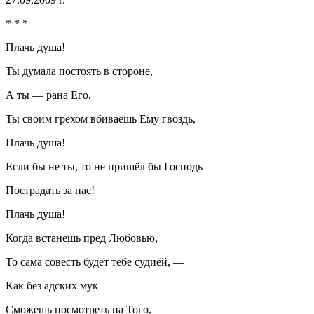
* * *
Плачь душа!
Ты думала постоять в стороне,
А ты — рана Его,
Ты своим грехом вбиваешь Ему гвоздь,
Плачь душа!
Если бы не ты, то не пришёл бы Господь
Пострадать за нас!
Плачь душа!
Когда встанешь пред Любовью,
То сама со
весть
будет тебе судиёй, —
Как без адских мук
Сможешь посмотреть на Того,