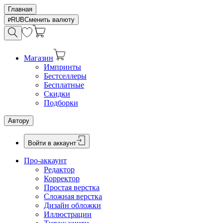
Главная
RUB
Сменить валюту
Магазин
Импринты
Бестселлеры
Бесплатные
Скидки
Подборки
Автору
Войти в аккаунт
Про-аккаунт
Редактор
Корректор
Простая верстка
Сложная верстка
Дизайн обложки
Иллюстрации