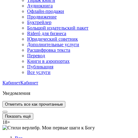
Тираж книги
Аудиокнига
Офлайн-продажи
Продвижение
Буктрейлер
Большой издательский пакет
Rideró для бизнеса
Юридический советник
Дополнительные услуги
Расшифровка текста
Перевод
Книги в аэропортах
Публикация
Все услуги
Кабинет
Кабинет
Уведомления
Отметить все как прочитанные
Показать ещё
18
+