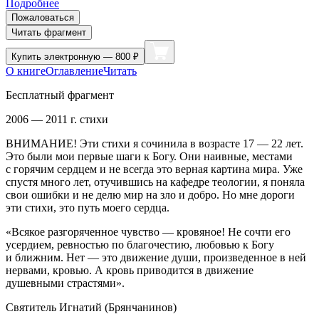
Подробнее
Пожаловаться
Читать фрагмент
Купить
электронную — 800 ₽
О книге
Оглавление
Читать
Бесплатный фрагмент
2006 — 2011 г. стихи
ВН
ИМАН
ИЕ! Эти стихи я сочинила в возрасте 17 — 22 лет.
Это были мои первые шаги к Богу. Они наивные, местами
с горячим сердцем и не всегда это верная
картина мира
. Уже
спустя много лет, отучившись на кафедре теологии, я поняла
свои ошибки и не делю мир на зло и добро. Но мне дороги
эти стихи, это путь моего сердца.
«Всякое разгоряченное чувство — кровяное! Не сочти его
усердием, ревностью по благочестию, любовью к Богу
и ближним. Нет — это движение души, произведенное в ней
нервами, кровью. А кровь приводится в движение
душевными страстями».
Святитель Игнатий (Брянчанинов)