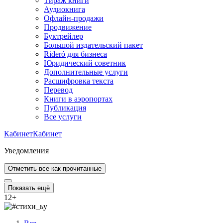
Тираж книги
Аудиокнига
Офлайн-продажи
Продвижение
Буктрейлер
Большой издательский пакет
Rideró для бизнеса
Юридический советник
Дополнительные услуги
Расшифровка текста
Перевод
Книги в аэропортах
Публикация
Все услуги
Кабинет
Кабинет
Уведомления
Отметить все как прочитанные
Показать ещё
12
+