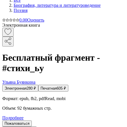
Все
Биография, литература и литературоведение
Поэзия
0.0
0
Оценить
Электронная книга
Бесплатный фрагмент -
#стихи_ьу
Ульяна Буянкина
Электронная
280
₽
Печатная
605
₽
Формат:
epub, fb2, pdfRead, mobi
Объем:
92
бумажных стр.
Подробнее
Пожаловаться