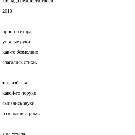
Не надо нежности твоей.
2013
просто гитара,
усталые руки.
как-то безмолвно
слагались стихи.
так, избегая
какой-то поруки,
сыпались звуки
из каждой строки.
я не хотела