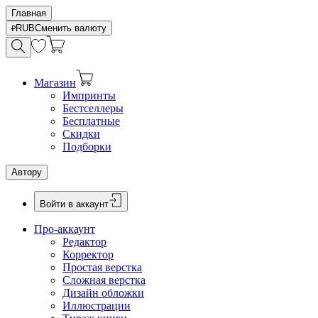
Главная
RUB
Сменить валюту
Магазин
Импринты
Бестселлеры
Бесплатные
Скидки
Подборки
Автору
Войти в аккаунт
Про-аккаунт
Редактор
Корректор
Простая верстка
Сложная верстка
Дизайн обложки
Иллюстрации