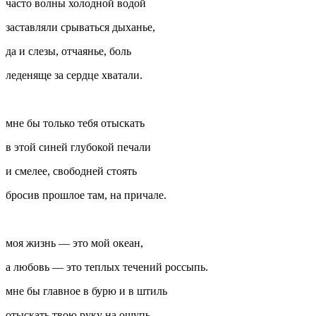
часто волны холодной водой
заставляли срываться дыханье,
да и слезы, отчаянье, боль
леденяще за сердце хватали.
мне бы только тебя отыскать
в этой синей глубокой печали
и смелее, свободней стоять
бросив прошлое там, на причале.
моя жизнь — это мой океан,
а любовь — это теплых течений россыпь.
мне бы главное в бурю и в штиль
отыскать твою руку на ощупь.