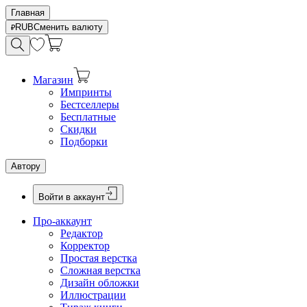
Главная
RUB
Сменить валюту
Магазин
Импринты
Бестселлеры
Бесплатные
Скидки
Подборки
Автору
Войти в аккаунт
Про-аккаунт
Редактор
Корректор
Простая верстка
Сложная верстка
Дизайн обложки
Иллюстрации