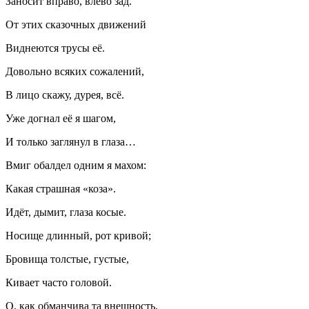
Заносит вправо, влево зад.
От этих сказочных движений
Виднеются трусы её.
Довольно всяких сожалений,
В лицо скажу, дурея, всё.
Уже догнал её я шагом,
И только заглянул в глаза…
Вмиг обалдел одним я махом:
Какая страшная «коза».
Идёт, дымит, глаза косые.
Носище длинный, рот кривой;
Бровища толстые, густые,
Кивает часто головой.
О, как обманчива та внешность,