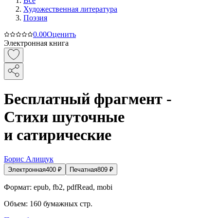
Все
Художественная литература
Поэзия
0.0
0
Оценить
Электронная книга
Бесплатный фрагмент -
Стихи шуточные
и сатирические
Борис Алищук
Электронная
400
₽
Печатная
809
₽
Формат:
epub, fb2, pdfRead, mobi
Объем:
160
бумажных стр.