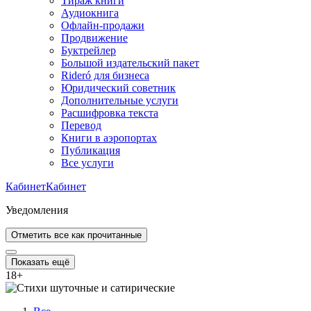
Тираж книги
Аудиокнига
Офлайн-продажи
Продвижение
Буктрейлер
Большой издательский пакет
Rideró для бизнеса
Юридический советник
Дополнительные услуги
Расшифровка текста
Перевод
Книги в аэропортах
Публикация
Все услуги
Кабинет
Кабинет
Уведомления
Отметить все как прочитанные
Показать ещё
18
+