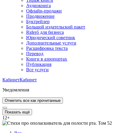
Тираж книги
Аудиокнига
Офлайн-продажи
Продвижение
Буктрейлер
Большой издательский пакет
Rideró для бизнеса
Юридический советник
Дополнительные услуги
Расшифровка текста
Перевод
Книги в аэропортах
Публикация
Все услуги
Кабинет
Кабинет
Уведомления
Отметить все как прочитанные
Показать ещё
12
+