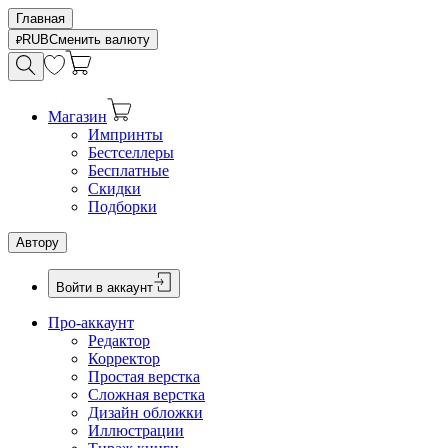
Главная
RUB
Сменить валюту
Магазин
Импринты
Бестселлеры
Бесплатные
Скидки
Подборки
Автору
Войти в аккаунт
Про-аккаунт
Редактор
Корректор
Простая верстка
Сложная верстка
Дизайн обложки
Иллюстрации