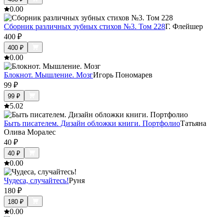
0.0
0
Сборник различных зубных стихов №3. Том 228
Г. Флейшер
400
₽
400
₽
0.0
0
Блокнот. Мышление. Мозг
Игорь Пономарев
99
₽
99
₽
5.0
2
Быть писателем. Дизайн обложки книги. Портфолио
Татьяна
Олива Моралес
40
₽
40
₽
0.0
0
Чудеса, случайтесь!
Руня
180
₽
180
₽
0.0
0