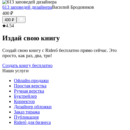
613 заповедей дизайнера
Василий Бродовиков
400
₽
400
₽
4.5
4
Издай свою книгу
Создай свою книгу с Rideró бесплатно прямо сейчас. Это
просто, как раз, два, три!
Создать книгу бесплатно
Наши услуги
Офлайн-продажи
Простая верстка
Ручная верстка
Буктрейлер
Корректор
Дизайнер обложки
Заказ тиража
Публикация
Rideró для бизнеса