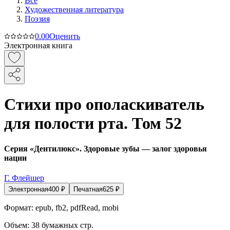
Все
Художественная литература
Поэзия
0.0
0
Оценить
Электронная книга
Стихи про ополаскиватель
для полости рта. Том 52
Серия «Дентилюкс». Здоровые зубы — залог здоровья
нации
Г. Флейшер
Электронная
400
₽
Печатная
625
₽
Формат:
epub, fb2, pdfRead, mobi
Объем:
38
бумажных стр.