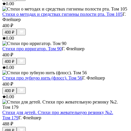
0.0
0
Стихи о методах и средствах гигиены полости рта. Том 105
Г.
Флейшер
400
₽
400
₽
0.0
0
Стихи про ирригатор. Том 90
Г. Флейшер
400
₽
400
₽
0.0
0
Стихи про зубную нить (флосс). Том 56
Г. Флейшер
400
₽
400
₽
0.0
0
Стихи для детей. Стихи про жевательную резинку №2.
Том 179
Г. Флейшер
488
₽
488
₽