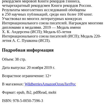
рекордсмен мировой Книги рекордов Гиннеса,
четырехкратный рекордсмен Книги рекордов России.
Результаты многолетних исследований обобщены
в 250 научных публикаций, среди них более 100 книг.
Участвовал во многих литературных конкурсах
Интернационального союза писателей. Награжден многими
дипломами и медалями. 2019 — Медаль имени
Х. К. Андерсена (ИСП); Медаль 65-летия
Интернационального союза писателей (ИСП); Медаль 220-
летия А. С. Пушкина (ИСП).
Подробная информация
Объем:
38
стр.
Дата выпуска:
20 ноября 2019 г.
Возрастное ограничение:
12
+
В магазинах:
Wildberries
Amazon
Ozon
ЛитРес
Формат:
epub, fb2, pdfRead, mobi
ISBN:
978-5-0050-7596-3