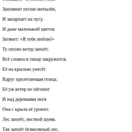
Запомнит песню мотылёк,
И запархает на лугу.
И даже маленький цветок
Затянет:
«Я тебя люблю!»
Ту песню ветер запоёт.
Всё словно в танце закружится,
Её на крыльях унесёт
Вдруг пролетающая птица.
Её уж ветер не обгонит
И над деревьями неся
Она с крыла её уронит.
Лес запоёт, листвой шумя.
Так запоёт безмолвный лес,