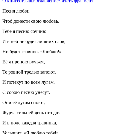
О книге
отзывы
Оглавление
Читать фрагмент
Песня любви
Чтоб донести свою любовь,
Тебе я песню сочиню.
И в ней не будет лишних слов,
Но будет главное- «
Люблю!»
Её я пропою ручьям,
Те ровной трелью запоют.
И потекут по всем лугам,
С собою песню унесут.
Они её лугам споют,
Журча сильней день ото дня.
И в поле каждая травинка,
Услышит: «
Я люблю тебя!»