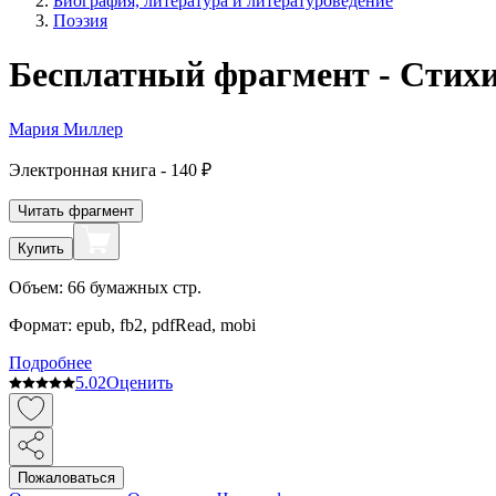
Биография, литература и литературоведение
Поэзия
Бесплатный фрагмент - Стихи
Мария Миллер
Электронная
книга -
140 ₽
Читать фрагмент
Купить
Объем:
66
бумажных стр.
Формат:
epub, fb2, pdfRead, mobi
Подробнее
5.0
2
Оценить
Пожаловаться