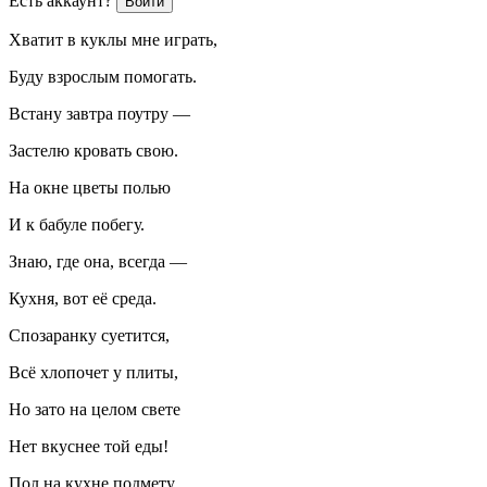
Есть аккаунт?
Войти
Хватит в куклы мне играть,
Буду взрослым помогать.
Встану завтра поутру —
Застелю кровать свою.
На окне цветы полью
И к бабуле побегу.
Знаю, где она, всегда —
Кухня, вот её среда.
Спозаранку суетится,
Всё хлопочет у плиты,
Но зато на целом свете
Нет вкуснее той еды!
Пол на кухне подмету