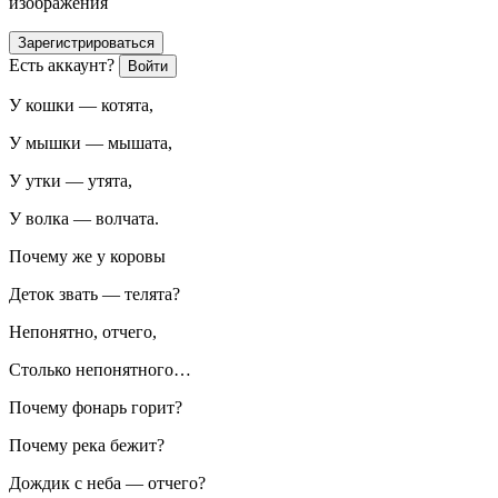
изображения
Зарегистрироваться
Есть аккаунт?
Войти
У кошки — котята,
У мышки — мышата,
У утки — утята,
У волка — волчата.
Почему же у коровы
Деток звать — телята?
Непонятно, отчего,
Столько непонятного…
Почему фонарь горит?
Почему река бежит?
Дождик с неба — отчего?