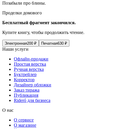
Позабыли про блины.
Проделки домового
Бесплатный фрагмент закончился.
Купите книгу, чтобы продолжить чтение.
Электронная
200
₽
Печатная
630
₽
Наши услуги
Офлайн-продажи
Простая верстка
Ручная верстка
Буктрейлер
Корректор
Дизайнер обложки
Заказ тиража
Публикация
Rideró для бизнеса
О нас
О сервисе
О магазине