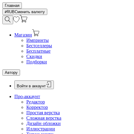
Главная
RUB
Сменить валюту
Магазин
Импринты
Бестселлеры
Бесплатные
Скидки
Подборки
Автору
Войти в аккаунт
Про-аккаунт
Редактор
Корректор
Простая верстка
Сложная верстка
Дизайн обложки
Иллюстрации