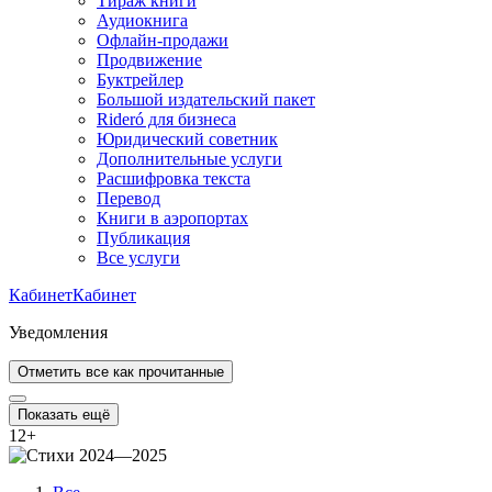
Тираж книги
Аудиокнига
Офлайн-продажи
Продвижение
Буктрейлер
Большой издательский пакет
Rideró для бизнеса
Юридический советник
Дополнительные услуги
Расшифровка текста
Перевод
Книги в аэропортах
Публикация
Все услуги
Кабинет
Кабинет
Уведомления
Отметить все как прочитанные
Показать ещё
12
+