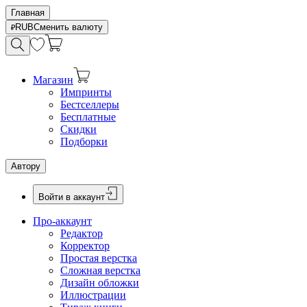
Главная
RUB
Сменить валюту
Магазин
Импринты
Бестселлеры
Бесплатные
Скидки
Подборки
Автору
Войти в аккаунт
Про-аккаунт
Редактор
Корректор
Простая верстка
Сложная верстка
Дизайн обложки
Иллюстрации