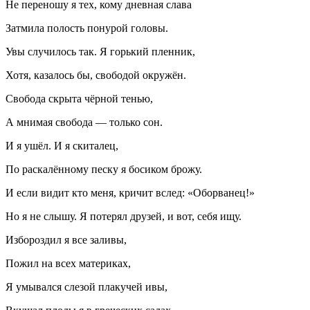
Не переношу я тех, кому дневная слава
Затмила полость понурой головы.
Увы случилось так. Я горький пленник,
Хотя, казалось бы, свободой окружён.
Свобода скрыта чёрной тенью,
А мнимая свобода — только сон.
И я ушёл. И я скиталец,
По раскалённому песку я босиком брожу.
И если видит кто меня, кричит вслед: «Оборванец!»
Но я не слышу. Я потерял друзей, и вот, себя ищу.
Избороздил я все заливы,
Пожил на всех материках,
Я умывался слезой плакучей ивы,