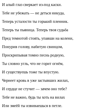
И алый глаз сверкает из-под каски.
Тебе не убежать — не деться никуда,
Теперь усталости ты горький пленник.
Теперь ты пьяница. Теперь твоя судьба
Пред темнотой стоять, упавши на колени,
Понурив голову, набитую свинцом,
Проскрипывая томно песнь родную,
Ты словно угль, что не горит огнём,
И существуешь тоже ты впустую.
Че
рне
ет кровь в уже застывших жилах,
И сердце не стучит — зачем оно тебе?
Тебе не важно, будь ты хоть на вилах
Или змеёй ты извиваешься в петле.