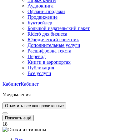
Тираж книги
Аудиокнига
Офлайн-продажи
Продвижение
Буктрейлер
Большой издательский пакет
Rideró для бизнеса
Юридический советник
Дополнительные услуги
Расшифровка текста
Перевод
Книги в аэропортах
Публикация
Все услуги
Кабинет
Кабинет
Уведомления
Отметить все как прочитанные
Показать ещё
18
+