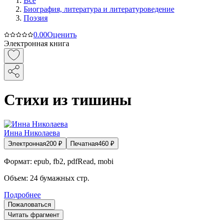
Все
Биография, литература и литературоведение
Поэзия
0.0
0
Оценить
Электронная книга
Стихи из тишины
Инна Николаева
Электронная
200
₽
Печатная
460
₽
Формат:
epub, fb2, pdfRead, mobi
Объем:
24
бумажных стр.
Подробнее
Пожаловаться
Читать фрагмент