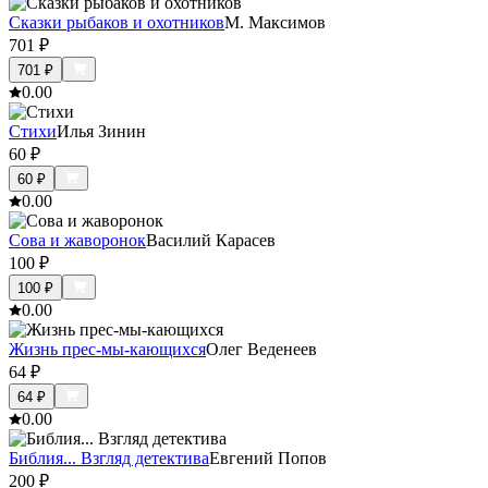
Сказки рыбаков и охотников
М. Максимов
701
₽
701
₽
0.0
0
Стихи
Илья Зинин
60
₽
60
₽
0.0
0
Сова и жаворонок
Василий Карасев
100
₽
100
₽
0.0
0
Жизнь прес-мы-кающихся
Олег Веденеев
64
₽
64
₽
0.0
0
Библия... Взгляд детектива
Евгений Попов
200
₽