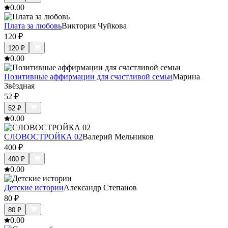
0.0
0
Плата за любовь
Виктория Чуйкова
120
₽
120
₽
0.0
0
Позитивные аффирмации для счастливой семьи
Марина
Звёздная
52
₽
52
₽
0.0
0
СЛОВОСТРОЙКА 02
Валерий Мельников
400
₽
400
₽
0.0
0
Детские истории
Александр Степанов
80
₽
80
₽
0.0
0