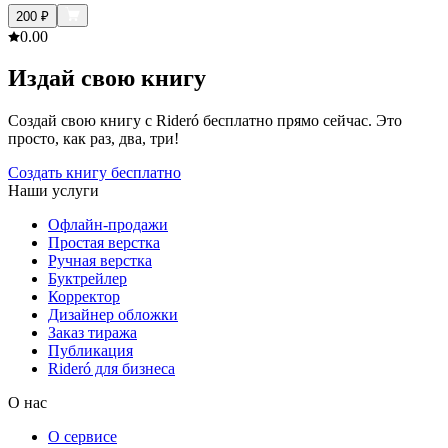
200
₽
0.0
0
Издай свою книгу
Создай свою книгу с Rideró бесплатно прямо сейчас. Это
просто, как раз, два, три!
Создать книгу бесплатно
Наши услуги
Офлайн-продажи
Простая верстка
Ручная верстка
Буктрейлер
Корректор
Дизайнер обложки
Заказ тиража
Публикация
Rideró для бизнеса
О нас
О сервисе