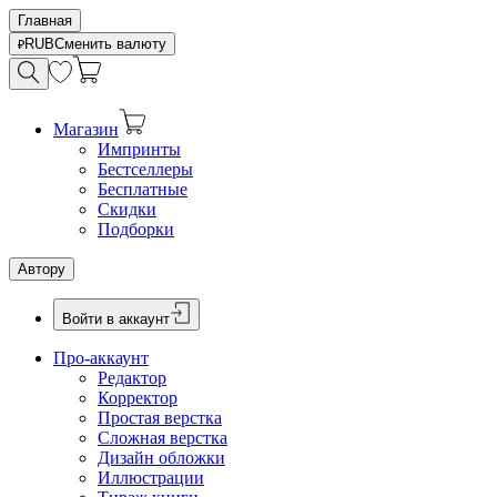
Главная
RUB
Сменить валюту
Магазин
Импринты
Бестселлеры
Бесплатные
Скидки
Подборки
Автору
Войти в аккаунт
Про-аккаунт
Редактор
Корректор
Простая верстка
Сложная верстка
Дизайн обложки
Иллюстрации