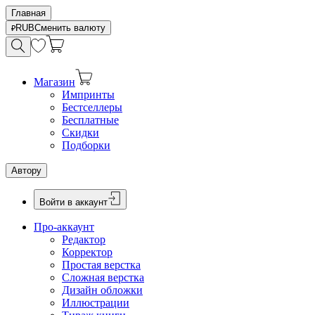
Главная
RUB
Сменить валюту
Магазин
Импринты
Бестселлеры
Бесплатные
Скидки
Подборки
Автору
Войти в аккаунт
Про-аккаунт
Редактор
Корректор
Простая верстка
Сложная верстка
Дизайн обложки
Иллюстрации