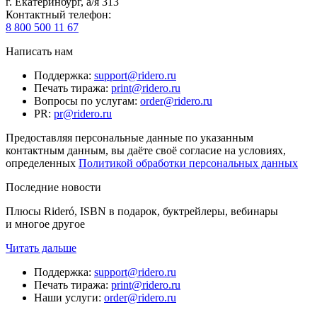
г. Екатеринбург, а/я 313
Контактный телефон
:
8 800 500 11 67
Написать нам
Поддержка
:
support@ridero.ru
Печать тиража
:
print@ridero.ru
Вопросы по услугам
:
order@ridero.ru
PR
:
pr@ridero.ru
Предоставляя персональные данные по указанным
контактным данным, вы даёте своё согласие на условиях,
определенных
Политикой обработки персональных данных
Последние новости
Плюсы Rideró, ISBN в подарок, буктрейлеры, вебинары
и многое другое
Читать дальше
Поддержка
:
support@ridero.ru
Печать тиража
:
print@ridero.ru
Наши услуги
:
order@ridero.ru