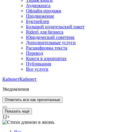
Тираж книги
Аудиокнига
Офлайн-продажи
Продвижение
Буктрейлер
Большой издательский пакет
Rideró для бизнеса
Юридический советник
Дополнительные услуги
Расшифровка текста
Перевод
Книги в аэропортах
Публикация
Все услуги
Кабинет
Кабинет
Уведомления
Отметить все как прочитанные
Показать ещё
12
+