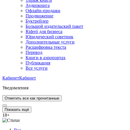
Тираж книги
Аудиокнига
Офлайн-продажи
Продвижение
Буктрейлер
Большой издательский пакет
Rideró для бизнеса
Юридический советник
Дополнительные услуги
Расшифровка текста
Перевод
Книги в аэропортах
Публикация
Все услуги
Кабинет
Кабинет
Уведомления
Отметить все как прочитанные
Показать ещё
18
+