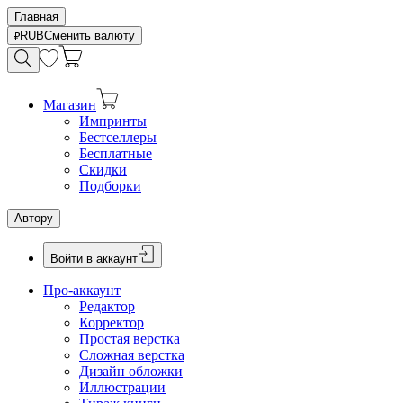
Главная
RUB
Сменить валюту
Магазин
Импринты
Бестселлеры
Бесплатные
Скидки
Подборки
Автору
Войти в аккаунт
Про-аккаунт
Редактор
Корректор
Простая верстка
Сложная верстка
Дизайн обложки
Иллюстрации