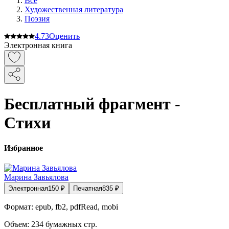
Все
Художественная литература
Поэзия
4.7
3
Оценить
Электронная книга
Бесплатный фрагмент -
Стихи
Избранное
Марина Завьялова
Электронная
150
₽
Печатная
835
₽
Формат:
epub, fb2, pdfRead, mobi
Объем:
234
бумажных стр.