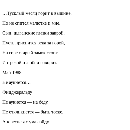
…Тусклый месяц горит в вышине,
Но не спится малютке и мне.
Сын, цыганские глазки закрой.
Пусть приснится река за горой,
На горе старый замок стоит
И с рекой о любви говорит.
Май 1988
Не аукнется…
Фицджеральду
Не аукнется — на беду.
Не откликнется — быть тоске.
А к весне я с ума сойду