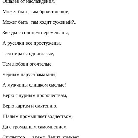
Ошалев от наслаждения.
Может быть, там бродят лешие,
Может быть, там ходит суженый?..
Звезды с солнцем перемешаны,
А русалки все простужены.
Там пираты одноглазые,
Там любови оголтелые.
Черным паруса замазаны,
А мужчины слишком смелые!
Верю я дурным пророчествам,
Верю картам и смятению.
Шалым промышляет зодчеством,
Да с громадным самомнением
Скульптор — время. Лепит, комкает,