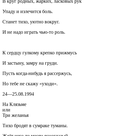
В круг родных, жарких, ласковых рук
Упаду и излечится боль.
Станет тихо, уютно вокруг.
И не надо играть чью-то роль.
К сердцу гулкому крепко прижмусь
И застыну, замру на груди.
Пусть когда-нибудь я рассержусь,
Но тебе не скажу «уходи».
24—25.08.1994
На Клязьме
или
Три желанья
Тихо бродят в сумраке туманы.
Ждёт чего-то месяц ясноглазый.