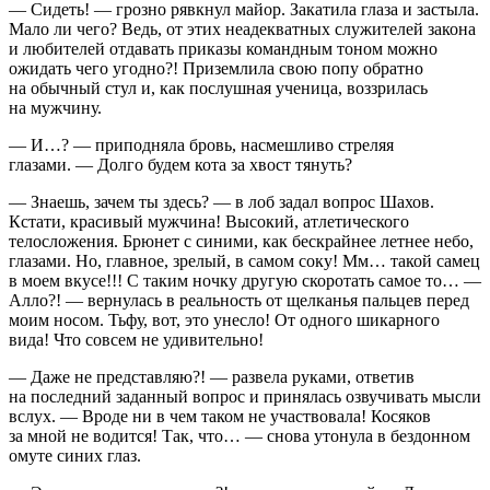
— Сидеть! — грозно рявкнул майор. Закатила глаза и застыла.
Мало ли чего? Ведь, от этих неадекватных служителей закона
и любителей отдавать приказы командным тоном можно
ожидать чего угодно?! Приземлила свою попу обратно
на обычный стул и, как послушная ученица, воззрилась
на мужчину.
— И…? — приподняла бровь, насмешливо стреляя
глазами. — Долго будем кота за хвост тянуть?
— Знаешь, зачем ты здесь? — в лоб задал вопрос Шахов.
Кстати, красивый мужчина! Высокий, атлетического
телосложения. Брюнет с синими, как бескрайнее
летн
ее небо,
глазами. Но, главное, зрелый, в самом соку! Мм… такой самец
в моем вкусе!!! С таким ночку другую скоротать самое то… —
Алло?! — вернулась в реальность от щелканья пальцев перед
моим носом. Тьфу, вот, это унесло! От одного шикарного
вида! Что совсем не удивительно!
— Даже не представляю?! — развела руками, ответив
на последний заданный вопрос и принялась озвучивать мысли
вслух. — Вроде ни в чем таком не участвовала!
Косяк
ов
за мной не водится! Так, что… — снова утонула в бездонном
омуте синих глаз.