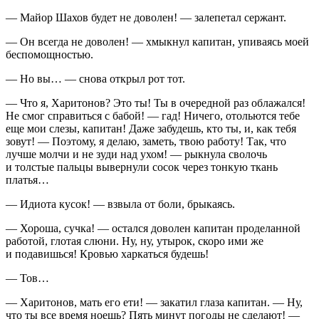
— Майор Шахов будет не доволен! — залепетал сержант.
— Он всегда не доволен! — хмыкнул капитан, упиваясь моей
беспомощностью.
— Но вы… — снова открыл рот тот.
— Что я, Харитонов? Это ты! Ты в очередной раз облажался!
Не смог справиться с бабой! — гад! Ничего, отольются тебе
еще мои слезы, капитан! Даже забудешь, кто ты, и, как тебя
зовут! — Поэтому, я делаю, заметь, твою работу! Так, что
лучше молчи и не зуди над ухом! — рыкнула сволочь
и толстые пальцы вывернули сосок через тонкую ткань
платья…
— Идиота кусок! — взвыла от боли, брыкаясь.
— Хороша,
сучк
а! — остался доволен капитан проделанной
работой, глотая слюни. Ну, ну, утырок, скоро ими же
и подавишься! Кровью харкаться будешь!
— Тов…
— Харитонов, мать его ети! — закатил глаза капитан. — Ну,
что ты все время ноешь? Пять минут погоды не сделают! —