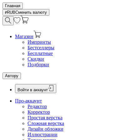
Главная
RUB
Сменить валюту
Магазин
Импринты
Бестселлеры
Бесплатные
Скидки
Подборки
Автору
Войти в аккаунт
Про-аккаунт
Редактор
Корректор
Простая верстка
Сложная верстка
Дизайн обложки
Иллюстрации