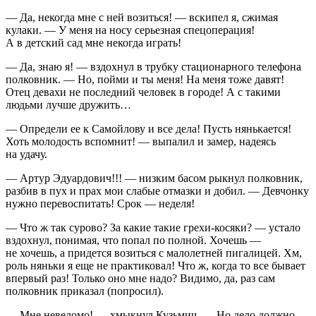
— Да, некогда мне с ней возиться! — вскипел я, сжимая
кулаки. — У меня на носу серьезная
спецоперац
ия!
А в детский сад мне некогда играть!
— Да, знаю я! — вздохнул в трубку стационарного телефона
полковник. — Но, пойми и ты меня! На меня тоже давят!
Отец девахи не последний человек в городе! А с такими
людьми лучше дружить…
— Определи ее к Самойлову и все дела! Пусть нянькается!
Хоть молодость вспомнит! — выпалил и замер, надеясь
на удачу.
— Артур Эдуардович!!! — низким басом рыкнул полковник,
разбив в пух и прах мои слабые отмазки и добил. — Девчонку
нужно перевоспитать! Срок — неделя!
— Что ж так сурово? За какие такие грехи-
косяк
и? — устало
вздохнул, понимая, что попал по полной. Хочешь —
не хочешь, а придется возиться с
малолетн
ей пигалицей. Хм,
роль няньки я еще не практиковал! Что ж, когда то все бывает
впервый раз! Только оно мне надо? Видимо, да, раз сам
полковник приказал (попросил).
— Мне неведомо! — хмыкнул Кузьмич. — Но дело должно