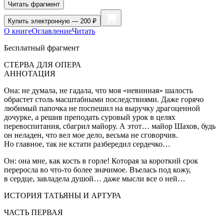
Читать фрагмент
Купить
электронную — 200 ₽
О книге
Оглавление
Читать
Бесплатный фрагмент
СТЕРВА ДЛЯ ОПЕРА
АННОТАЦИЯ
Она: не думала, не гадала, что моя «невинная» шалость
обрастет столь масштабными последствиями. Даже горячо
любимый папочка не поспешил на выручку драгоценной
дочурке, а решив преподать суровый урок в целях
перевоспитания, сбагрил майору. А этот… майор Шахов, будь
он неладен, что вел мое дело, весьма не сговорчив.
Но главное, так не кстати разбередил сердечко…
Он: она мне, как кость в горле! Которая за короткий срок
переросла во что-то более значимое. Въелась под кожу,
в сердце, завладела душой… даже мысли все о ней…
ИСТОРИЯ ТАТЬЯНЫ И АРТУРА
ЧАСТЬ ПЕРВАЯ