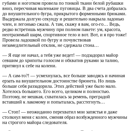
губами и ноготком провела по тонкой ткани белой рубашки
вниз, пересчивая маленькие пуговицы. В два счета добралась
до внушительного бугра, прикрытого форменными брюками.
Выдержала долгую секунду и решительно накрыла ладонью
член
, и легонько сжала. А там, скажу я вам, ого-го… Ведь,
редко встретишь мужчину при полном пакете: ум, красота,
неотразимый шарм, спортивное тело и вот. Вот, и я про тоже!
Провела ладошкой по бугру и почувствовав
незамедлительный отклик, не сдержала стона…
— Я еще не начал, а тебя уже ведет! — подзадорил майор
севшим до хрипоты голосом и обхватив руками за талию,
притянул к себе на колени.
— А сам-то?! — усмехнулась, все больше заводясь и начиная
ерзать на внушительном достоинстве брюнета. Но лишь
больше себя раззадорила. Этих действий уже было мало.
Хотелось большего. Его всего, целиком и полностью.
Поэтому, не мешкая, схватилась за ремень, преградой
вставший к лакомому и попыталась, расстегнуть…
— Стоп! — неожиданно перехватил мои запястья и даже
столкнул меня с колен, сменяя образ возбужденного мужчины
на строгого майора следователя.