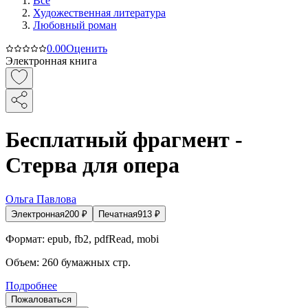
Все
Художественная литература
Любовный роман
0.0
0
Оценить
Электронная книга
Бесплатный фрагмент -
Стерва для опера
Ольга Павлова
Электронная
200
₽
Печатная
913
₽
Формат:
epub, fb2, pdfRead, mobi
Объем:
260
бумажных стр.
Подробнее
Пожаловаться