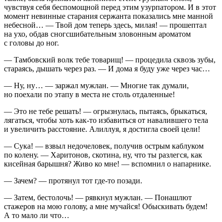
чувствуя себя беспомощной перед этим узурпатором. И в этот
момент невинные старания сержанта показались мне манной
небесной… — Твой дом теперь здесь, милая! — прошептал
на ухо, обдав сногсшибательным зловонным ароматом
с головы до ног.
— Тамбовский волк тебе товарищ! — процедила сквозь зубы,
стараясь, дышать через раз. — И дома я буду уже через час…
— Ну, ну… — заржал мужлан. — Многие так думали,
но поехали по этапу в места не столь отдаленные!
— Это не тебе решать! — огрызнулась, пытаясь, брыкаться,
лягаться, чтобы хоть как-то избавиться от навалившего тела
и увеличить расстояние. Алиллуя, я достигла своей цели!
—
Сука
! — взвыл недочеловек, получив острым каблуком
по колену. — Харитонов, скотина, ну, что ты разлегся, как
кисейная барышня? Живо ко мне! — вспомнил о напарнике.
— Зачем? — протянул тот где-то позади.
— Затем, бестолочь! — рявкнул мужлан. — Понашлют
стажеров на мою голову, а мне мучайся! Обыскивать будем!
А то мало ли что…