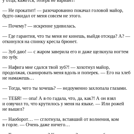
у отца, кажется, теперь не вариант!
— Не прокатит! — разочарованно покачал головой майор,
будто ожидал от меня совсем не этого.
— Почему? — искренне удивилась.
— Где гарантия, что ты меня не кинешь, выйдя отсюда? А? —
откинулся на спинку кресла брюнет.
— Зуб даю! — с жаром заверила его и даже щелкнула ногтем
по зубу.
— Нафига мне сдался твой зуб?! — хохотнул майор,
продолжая, сканировать меня вдоль и поперек. — Его на хлеб
не намажешь…
— Тогда, чего ты хочешь? — недоуменно захлопала глазами.
— ТЕБЯ! — опа! А я-то гадала, что, да, как?! А он взял
и озвучил то, что крутилось у меня на языке. — Или рожей
не вышел?
— Наоборот… — сглотнула, вставший от волнения, ком
в горле. — Очень даже ничего…