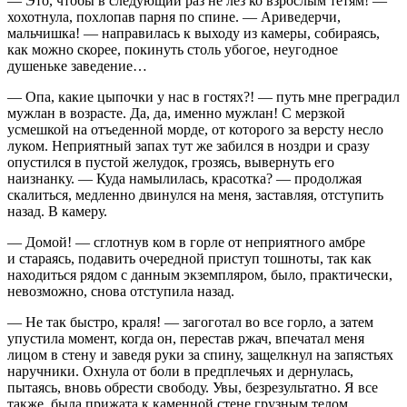
— Это, чтобы в следующий раз не лез ко взрослым тетям! —
хохотнула, похлопав парня по спине. — Ариведерчи,
мальчишка! — направилась к выходу из камеры, собираясь,
как можно скорее, покинуть столь убогое, неугодное
душеньке заведение…
— Опа, какие цыпочки у нас в гостях?! — путь мне преградил
мужлан в возрасте. Да, да, именно мужлан! С мерзкой
усмешкой на отъеденной морде, от которого за версту несло
луком. Неприятный запах тут же забился в ноздри и сразу
опустился в пустой желудок, грозясь, вывернуть его
наизнанку. — Куда намылилась, красотка? — продолжая
скалиться, медленно двинулся на меня, заставляя, отступить
назад. В камеру.
— Домой! — сглотнув ком в горле от неприятного амбре
и стараясь, подавить очередной приступ тошноты, так как
находиться рядом с данным экземпляром, было, практически,
невозможно, снова отступила назад.
— Не так быстро, краля! — загоготал во все горло, а затем
упустила момент, когда он, перестав ржач, впечатал меня
лицом в стену и заведя руки за спину, защелкнул на запястьях
наручники. Охнула от боли в предплечьях и дернулась,
пытаясь, вновь обрести свободу. Увы, безрезультатно. Я все
также, была прижата к каменной стене грузным телом,