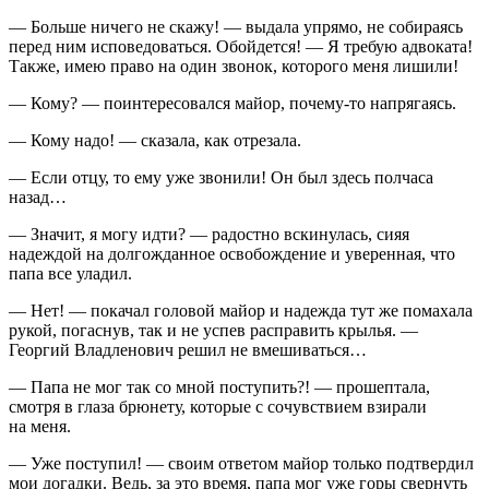
— Больше ничего не скажу! — выдала упрямо, не собираясь
перед ним исповедоваться. Обойдется! — Я требую адвоката!
Также, имею право на один звонок, которого меня лишили!
— Кому? — поинтересовался майор, почему-то напрягаясь.
— Кому надо! — сказала, как отрезала.
— Если отцу, то ему уже звонили! Он был здесь полчаса
назад…
— Значит, я могу идти? — радостно вскинулась, сияя
надеждой на долгожданное освобождение и уверенная, что
папа все уладил.
— Нет! — покачал головой майор и надежда тут же помахала
рукой, погаснув, так и не успев расправить крылья. —
Георгий Владленович решил не вмешиваться…
— Папа не мог так со мной поступить?! — прошептала,
смотря в глаза брюнету, которые с сочувствием взирали
на меня.
— Уже поступил! — своим ответом майор только подтвердил
мои догадки. Ведь, за это время, папа мог уже горы свернуть