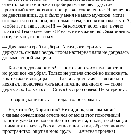
ответил капитан и начал пробираться выше. Туда, где
крохотный клочок ткани прикрывал сокровенное. Я, конечно,
не
девств
енница, да и было у меня не мало мужиков, могла
оторваться по полной, но только с тем, кого выбирала сама. А,
чтобы тут и так… нет-т!!! — За комфорт, дорогуша, нужно
платить! Тем более, здесь! Иначе, не выживешь! Сама знаешь,
соседки могут попасться…
— Для начала грабли убери! А там договоримся… —
дернулась, сжимая бедра, чтобы настырная лапа не добралась
до намеченной им цели.
— Конечно, договоримся! — похотливо хохотнул капитан,
но руки все же убрал. Только не успела спокойно выдохнуть,
как те сжали
ягодиц
ы… — Такая ладненькая! — довольно
крякнул, продолжая мять мои нижние девяносто. — снова
дернулась. Толку-то? — Спесь быстро собьем! Не впервой…
— Товарищ капитан… — подал голос сержант.
— Ну, что тебе, Харитонов? Не видишь, я делом занят! —
с явным сожалением отлепился от меня этот похотливый
идиот и уже без какого либо стеснения, а, также, не обращая
внимания на мое зубоскальство и попытки, обрести личное
пространство, ощупал мою грудь. — Зачетная троечка!