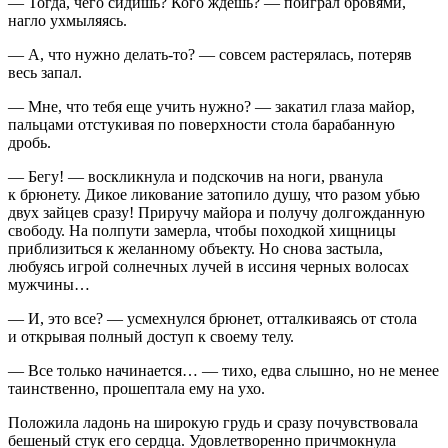
— Тогда, чего сидишь? Кого ждешь? — поиграл бровями,
нагло ухмыляясь.
— А, что нужно делать-то? — совсем растерялась, потеряв
весь запал.
— Мне, что тебя еще учить нужно? — закатил глаза майор,
пальцами отстукивая по поверхности стола барабанную
дробь.
— Бегу! — воскликнула и подскочив на ноги, рванула
к брюнету. Дикое ликование затопило душу, что разом убью
двух зайцев сразу! Приручу майора и получу долгожданную
свободу. На полпути замерла, чтобы походкой хищницы
приблизиться к желанному объекту. Но снова застыла,
любуясь игрой солнечных лучей в иссиня черных волосах
мужчины…
— И, это все? — усмехнулся брюнет, отталкиваясь от стола
и открывая полный доступ к своему телу.
— Все только начинается… — тихо, едва слышно, но не менее
таинственно, прошептала ему на ухо.
Положила ладонь на широкую грудь и сразу почувствовала
бешеный стук его сердца. Удовлетворенно причмокнула