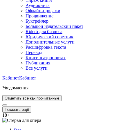
Тираж книги
Аудиокнига
Офлайн-продажи
Продвижение
Буктрейлер
Большой издательский пакет
Rideró для бизнеса
Юридический советник
Дополнительные услуги
Расшифровка текста
Перевод
Книги в аэропортах
Публикация
Все услуги
Кабинет
Кабинет
Уведомления
Отметить все как прочитанные
Показать ещё
18
+