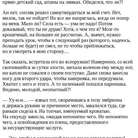
прямо детский сад, штаны на лямках. Обиделся, что ли?!
Ан нет, сопляк решил самоутвердиться за мой счет. Нет,
милок, так не пойдет! Но все же напряглась, когда он попер
на меня. Мало ли? Сила есть — ума не надо! Потом
доказывай, что ты не дурак! Хотя, о чем это я? Мозг-то
крошечный, на большее не рассчитан. А, значит, нужно
преподать урок, чтобы в следующий раз (которого, надеюсь,
больше не будет) не смел, не то чтобы приближаться,
но и смотреть в мою сторону…
Так сказать, встретила его во всеоружии! Намеренно, со всей
скопившейся за сутки злости, заехала коленом ему между ног,
ни капли не сожалея о своем поступке. Даже снова занесла
ногу для второго удара, чтобы наверняка, но передумала.
Хватит с него и этого. А то хиленький попался парнишка.
Видимо, молодой, неопытный?!
— Уу-и-и… — взвыл тот, сворачиваясь в позу эмбриона
и держась руками за причинное место, завалился туда, где
раньше сидела я. На топчан, именуемый кроватью.
На секунду зависла, ожидая непонятно чего. Не непонятно
чего, а освобождения из плена, предоставленного
за несуществующие заслуги.