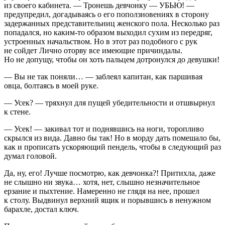
из своего кабинета. — Тронешь девчонку — УБЬЮ! —
предупредил, догадываясь о его поползновениях в сторону
задержанных представительниц женского пола. Несколько раз
попадался, но каким-то образом выходил сухим из передряг,
устроенных начальством. Но в этот раз подобного с рук
не сойдет Лично оторву все имеющие причиндалы.
Но не допущу, чтобы он хоть пальцем дотронулся до девушки!
— Вы не так поняли… — заблеял капитан, как паршивая
овца, болтаясь в моей руке.
— Усек? — тряхнул для пущей убедительности и отшвырнул
к стене.
— Усек! — закивал тот и поднявшись на ноги, торопливо
скрылся из вида. Давно бы так! Но в морду дать помешало бы,
как и прописать ускоряющий пендель, чтобы в следующий раз
думал головой.
Да, ну, его! Лучше посмотрю, как девчонка?! Притихла, даже
не слышно ни звука… хотя, нет, слышно незначительное
ерзание и пыхтение. Намеренно не глядя на нее, прошел
к столу. Выдвинул верхний ящик и порывшись в ненужном
барахле, достал ключ.