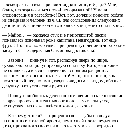
Посмотрел на часы. Прошло тридцать минут. И, где? Мне,
блять, некогда возиться с этой ненормальной! У меня
спецоперац
ия в разработке! Вот, вот, должны подойти ребята
из спецназа и человек из ФСБ для согласования следующих
действий. А я, понимаете, готовлюсь к встрече с соплячкой…
— Майор… — раздался стук и в приоткрытой двери
показалась довольная рожа капитана Невзгодина. Тот еще
фрукт! Но, что поделаешь? Пригрелся тут, непонятно за какие
заслуги?! — Задержаная Симонова доставлена!
— Заводи! — кивнул и тот, распахнув дверь по шире,
буквально, затащил упирающую соплячку. Которая и вовсе
не соплячка, а красивая девчонка в полном расцвете…
но внимание зацепилось не за это! А то, что капитан, как
похотливый пес, по пути, глядя голодным взглядом, облапал
девушку, распустив свои ручонки.
— Прошу приобщить к делу сопротивление и сквернословие
в адрес провохранительных органов. — ухмыльнулся,
не спуская глаз с сжавшейся в комок девчонки.
— К твоему, что ли? — процедил сковзь зубы и следуя
на инстинктах слепой ярости, неутихшей после неудачного
утра, прихватил за ворот и выволок эту мразь в коридор