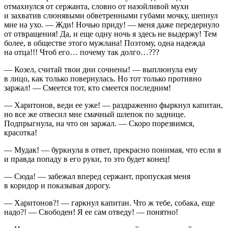
отмахнулся от сержанта, словно от назойливой мухи
и захватив слюнявыми обветренными губами мочку, шепнул
мне на ухо. — Жди! Ночью приду! — меня даже передернуло
от отвращения! Да, и еще одну ночь я здесь не выдержу! Тем
более, в обществе этого мужлана! Поэтому, одна надежда
на отца!!! Чтоб его… почему так долго…???
— Козел, считай твои дни сочнены! — выплюнула ему
в лицо, как только повернулась. Но тот только противно
заржал! — Смеется тот, кто смеется последним!
— Харитонов, веди ее уже! — раздраженно фыркнул капитан,
но все же отвесил мне смачный шлепок по заднице.
Подпрыгнула, на что он заржал. — Скоро порезвимся,
красотка!
—
Мудак
! — буркнула в ответ, прекрасно понимая, что если я
и правда попаду в его руки, то это будет конец!
— Сюда! — забежал вперед сержант, пропуская меня
в коридор и показывая дорогу.
— Харитонов?! — гаркнул капитан. Что ж тебе, собака, еще
надо?! — Свободен! Я ее сам отведу! — понятно!