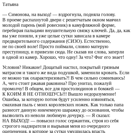
Татьяна
— Симонова, на выход! — вздрогнула, подняла голову.
В проеме распахнутой двери с решетчатым окном маячил
молодой парень (мой ровесник) в камуфляжной форме,
перебирая пальцами внушительную связку ключей. Да, да, как
вы уже поняли, я уже целые сутки зависала в камере
предварительного содержания (СИЗО). Естественно,
не по своей воле! Просто поймали, словно матерую
преступницу, и привезли сюда. Не сказав ни слова, заперли
в одной из камер. Хорошо, что одну! За что? Фиг его знает!
Условия? Никакие! Дощатый настил, покрытый грязным
матрасом и такого же вида подушкой, заменили кровать. Если
ее можно так охарактеризовать?! В чем сильно сомневаюсь!
А, чего стоит ржавая раковина? Про унитаз, пожалуй
промолчу! В общем, все для простолюдинов и бомжей —
К КОИМ Я НЕ ОТНОШУСЬ!!! Вышло недоразумение!
Ошибка, за которую потом будут усиленно извиняться,
смахивая пыль с моих королевских ножек. Как только папа
разнесет данную никчемную шаражку до основания, чтобы
вызволить из неволи любимую дочурку. — Я сказал:
НА ВЫХОД! — повысил голос сержантик, строя из себя
строгого надзирателя и вырывая меня из очередного
оцепенения, в которое за сутки умудрилась впасть