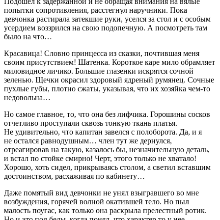
Подошел к задержанной и не обращая внимания на вялые
попытки сопротивления, расстегнул наручники. Пока
девчонка растирала затекшие руки, уселся за стол и с особым
усердием воззрился на свою подопечную. А посмотреть там
было на что…
Красавица! Словно принцесса из сказки, почтившая меня
своим присутствием! Шатенка. Короткое каре мило обрамляет
миловидное личико. Большие глазенки искрятся сочной
зеленью. Щечки окрасил здоровый ядреный румянец. Сочные
пухлые губы, плотно сжаты, указывая, что их хозяйка чем-то
недовольна…
Но самое главное, то, что она без лифчика. Горошины сосков
отчетливо проступали сквозь тонкую ткань платья.
Не удивительно, что капитан завелся с полоборота. Да, и я
не остался равнодушным… член тут же дернулся,
отреагировав на такую, казалось бы, незначительную деталь,
и встал по стойке смирно! Черт, этого только не хватало!
Хорошо, хоть сидел, прикрываясь столом, а светил вставшим
достоинством, расхаживая по кабинету…
Даже помятый вид девчонки не унял взыгравшего во мне
возбуждения, горячей волной окатившей тело. Но пыл
малость поугас, как только она раскрыла прелестный ротик.
Но и это пол беды, когда понял, что характер то у нее