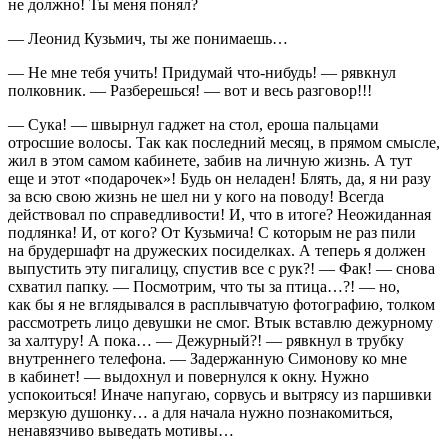
не должно! Ты меня понял?
— Леонид Кузьмич, ты же понимаешь…
— Не мне тебя учить! Придумай что-нибудь! — рявкнул
полковник. — Разберешься! — вот и весь разговор!!!
—
Сука
! — швырнул гаджет на стол, ероша пальцами
отросшие волосы. Так как последний месяц, в прямом смысле,
жил в этом самом кабинете, забив на личную жизнь. А тут
еще и этот «подарочек»! Будь он неладен! Блять, да, я ни разу
за всю свою жизнь не шел ни у кого на поводу! Всегда
действовал по справедливости! И, что в итоге? Неожиданная
подлянка! И, от кого? От Кузьмича! С которым не раз пили
на брудершафт на дружеских посиделках. А теперь я должен
выпустить эту пигалицу, спустив все с рук?! — Фак! — снова
схватил папку. — Посмотрим, что ты за птица…?! — но,
как бы я не вглядывался в расплывчатую фотографию, толком
рассмотреть лицо девушки не смог. Втык вставлю дежурному
за халтуру! А пока… — Дежурный?! — рявкнул в трубку
внутреннего телефона. — Задержанную Симонову ко мне
в кабинет! — выдохнул и повернулся к окну. Нужно
успокоиться! Иначе напугаю, сорвусь и вытрясу из паршивки
мерзкую душонку… а для начала нужно познакомиться,
ненавязчиво выведать мотивы…