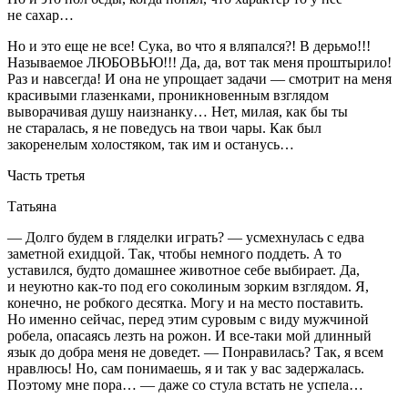
не сахар…
Но и это еще не все!
Сука
, во что я вляпался?! В дерьмо!!!
Называемое ЛЮБОВЬЮ!!! Да, да, вот так меня проштырило!
Раз и навсегда! И она не упрощает задачи — смотрит на меня
красивыми глазенками, проникновенным взглядом
выворачивая душу наизнанку… Нет, милая, как бы ты
не старалась, я не поведусь на твои чары. Как был
закоренелым холостяком, так им и останусь…
Часть третья
Татьяна
— Долго будем в гляделки играть? — усмехнулась с едва
заметной ехидцой. Так, чтобы немного поддеть. А то
уставился, будто домашнее животное себе выбирает. Да,
и неуютно как-то под его соколиным зорким взглядом. Я,
конечно, не робкого десятка. Могу и на место поставить.
Но именно сейчас, перед этим суровым с виду мужчиной
робела, опасаясь лезть на рожон. И все-таки мой длинный
язык до добра меня не доведет. — Понравилась? Так, я всем
нравлюсь! Но, сам понимаешь, я и так у вас задержалась.
Поэтому мне пора… — даже со стула встать не успела…