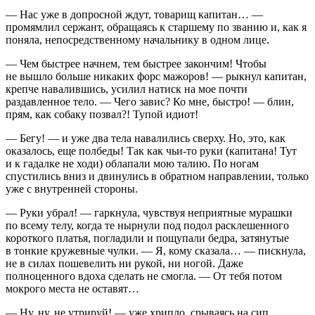
— Нас уже в допросной ждут, товарищ капитан… —
промямлил сержант, обращаясь к старшему по званию и, как я
поняла, непосредственному начальнику в одном лице.
— Чем быстрее начнем, тем быстрее закончим! Чтобы
не вышло больше никаких форс мажоров! — рыкнул капитан,
крепче навалившись, усилил натиск на мое почти
раздавленное тело. — Чего завис? Ко мне, быстро! — блин,
прям, как собаку позвал?! Тупой идиот!
— Бегу! — и уже два тела навалились сверху. Но, это, как
оказалось, еще полбеды! Так как чьи-то руки (капитана! Тут
и к гадалке не ходи) облапали мою талию. По ногам
спустились вниз и двинулись в обратном направлении, только
уже с внутренней стороны.
— Руки убрал! — гаркнула, чувствуя неприятные мурашки
по всему телу, когда те нырнули под подол расклешенного
короткого платья, погладили и пощупали бедра, затянутые
в тонкие кружевные чулки. — Я, кому сказала… — пискнула,
не в силах пошевелить ни рукой, ни ногой. Даже
полноценного вдоха сделать не смогла. — От тебя потом
мокрого места не оставят…
— Ну, ну, не утрируй! — уже хрипло, срываясь на сип,