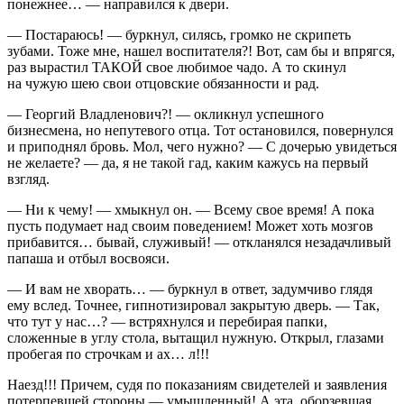
понежнее… — направился к двери.
— Постараюсь! — буркнул, силясь, громко не скрипеть
зубами. Тоже мне, нашел воспитателя?! Вот, сам бы и впрягся,
раз вырастил ТАКОЙ свое любимое чадо. А то скинул
на чужую шею свои отцовские обязанности и рад.
— Георгий Владленович?! — окликнул успешного
бизнесмена, но непутевого отца. Тот остановился, повернулся
и приподнял бровь. Мол, чего нужно? — С дочерью увидеться
не желаете? — да, я не такой гад, каким кажусь на первый
взгляд.
— Ни к чему! — хмыкнул он. — Всему свое время! А пока
пусть подумает над своим поведением! Может хоть мозгов
прибавится… бывай, служивый! — откланялся незадачливый
папаша и отбыл восвояси.
— И вам не хворать… — буркнул в ответ, задумчиво глядя
ему вслед. Точнее, гипнотизировал закрытую дверь. — Так,
что тут у нас…? — встряхнулся и перебирая папки,
сложенные в углу стола, вытащил нужную. Открыл, глазами
пробегая по строчкам и ах… л!!!
Наезд!!! Причем, судя по показаниям свидетелей и заявления
потерпевшей стороны — умышленный! А эта, оборзевшая