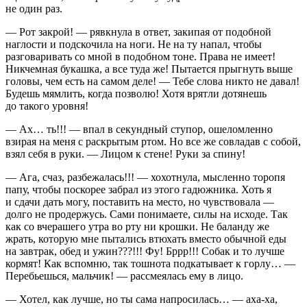
не один раз.
— Рот закрой! — рявкнула в ответ, закипая от подобной
наглости и подскочила на ноги. Не на ту напал, чтобы
разговаривать со мной в подобном тоне. Права не имеет!
Никчемная букашка, а все туда же! Пытается прыгнуть выше
головы, чем есть на самом деле! — Тебе слова никто не давал!
Будешь мямлить, когда позволю! Хотя врятли дотянешь
до такого уровня!
— Ах… ть!!! — впал в секундный ступор, ошеломленно
взирая на меня с раскрытым ртом. Но все же совладав с собой,
взял себя в руки. — Лицом к стене! Руки за спину!
— Ага, счаз, разбежалась!!! — хохотнула, мысленно торопя
папу, чтобы поскорее забрал из этого гадюжника. Хоть я
и сдачи дать могу, поставить на место, но чувствовала —
долго не продержусь. Сами понимаете, силы на исходе. Так
как со вчерашего утра во рту ни крошки. Не баланду же
жрать, которую мне пытались втюхать вместо обычной еды
на завтрак, обед и ужин???!!! Фу! Бррр!!! Собак и то лучше
кормят! Как вспомню, так тошнота подкатывает к горлу… —
Перебьешься, мальчик! — рассмеялась ему в лицо.
— Хотел, как лучше, но ты сама напросилась… — аха-ха,