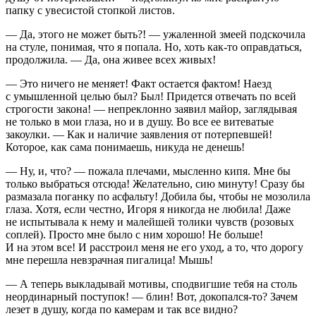
папку с увесистой стопкой листов.
— Да, этого не может быть?! — ужаленной змеей подскочила
на стуле, понимая, что я попала. Но, хоть как-то оправдаться,
продолжила. — Да, она живее всех живых!
— Это ничего не меняет! Факт остается фактом! Наезд
с умышленной целью был? Был! Придется отвечать по всей
строгости закона! — непреклонно заявил майор, заглядывая
не только в мои глаза, но и в душу. Во все ее витеватые
закоулки. — Как и наличие заявления от потерпевшей!
Которое, как сама понимаешь, никуда не денешь!
— Ну, и, что? — пожала плечами, мысленно кипя. Мне бы
только выбраться отсюда! Желательно, сию минуту! Сразу бы
размазала поганку по асфальту! Добила бы, чтобы не мозолила
глаза. Хотя, если честно, Игоря я никогда не любила! Даже
не испытывала к нему и малейшей толики чувств (розовых
соплей). Просто мне было с ним хорошо! Не больше!
И на этом все! И расстроил меня не его уход, а то, что дорогу
мне перешла невзрачная пигалица! Мышь!
— А теперь выкладывай мотивы, сподвигшие тебя на столь
неординарный поступок! — блин! Вот, докопался-то? Зачем
лезет в душу, когда по камерам и так все видно?