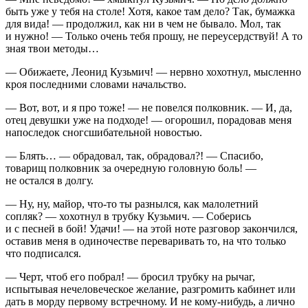
быть уже у тебя на столе! Хотя, какое там дело? Так, бумажка
для вида! — продолжил, как ни в чем не бывало. Мол, так
и нужно! — Только очень тебя прошу, не переусердствуй! А то
зная твои методы…
— Обижаете, Леонид Кузьмич! — нервно хохотнул, мысленно
кроя последними словами начальство.
— Вот, вот, и я про тоже! — не повелся полковник. — И, да,
отец девушки уже на подходе! — огорошил, порадовав меня
напоследок сногсшибательной новостью.
— Блять… — обрадовал, так, обрадовал?! — Спасибо,
товарищ полковник за очередную головную боль! —
не остался в долгу.
— Ну, ну, майор, что-то ты разнылся, как
малолетн
ий
сопляк? — хохотнул в трубку Кузьмич. — Соберись
и с песней в бой! Удачи! — на этой ноте разговор закончился,
оставив меня в одиночестве переваривать то, на что только
что подписался.
— Черт, чтоб его побрал! — бросил трубку на рычаг,
испытывая нечеловеческое желание, разгромить кабинет или
дать в морду первому встречному. И не кому-нибудь, а лично