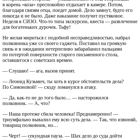
в корень «коза» преспокойно отдыхает в камере. Потом,
благодаря связям отца, поедет домой. Дело замнут, будто его
никогда и не было. Даже наказание получит пустяковое.
Неделя в СИЗО. Что-то типа экскурсии, квеста — развлечение
для богатеньких дурочек. Тьфу!
Не желая мириться с подобной несправедливостью, набрал
полковника уже со своего гаджета. Поставил на громкую
связь и в ожидании нетерпеливо забарабанил пальцами
по потертой поверхности старого письменного стола,
оставшегося с советских времен.
— Слушаю! — ага, вызов принят.
— Леонид Кузьмич, ты хоть в курсе обстоятельств дела?
По Симоновой! — сходу ломанулся в атаку.
— Да, как-то не до того было… — насторожился
полковник. — А, что?
— Наша протеже сбила человека! Преднамеренно! —
триумфально вывалил ему всю суть дела. — Так, что извиняй,
товарищ полковник, но…
— Черт! — секундная пауза. — Шах дело до суда дойти