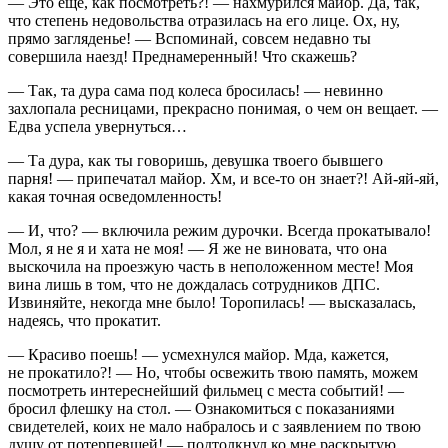
— Это еще, как посмотреть?! — нахмурился майор. Да, так,
что степень недовольства отразилась на его лице. Ох, ну,
прямо загляденье! — Вспоминай, совсем недавно ты
совершила наезд! Преднамеренный! Что скажешь?
— Так, та дура сама под
колес
а бросилась! — невинно
захлопала ресницами, прекрасно понимая, о чем он вещает. —
Едва успела увернуться…
— Та дура, как ты говоришь, девушка твоего бывшего
парня! — припечатал майор. Хм, и все-то он знает?! Ай-яй-яй,
какая точная осведомленность!
— И, что? — включила режим дурочки. Всегда прокатывало!
Мол, я не я и хата не моя! — Я же не
вино
вата, что она
выскочила на проезжую часть в неположенном месте! Моя
вина лишь в том, что не дождалась сотрудников ДПС.
Извиняйте, некогда мне было! Торопилась! — высказалась,
надеясь, что прокатит.
— Красиво поешь! — усмехнулся майор. Мда, кажется,
не прокатило?! — Но, чтобы освежить твою память, можем
посмотреть интереснейший фильмец с места событий! —
бросил флешку на стол. — Ознакомиться с показаниями
свидетелей, коих не мало набралось и с заявлением по твою
душу от потерпевшей! — подтолкнул ко мне раскрытую