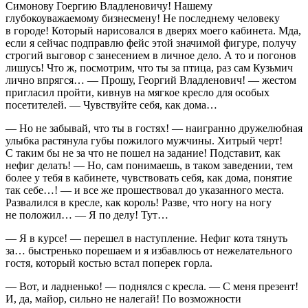
Симонову Гоергию Владленовичу! Нашему
глубокоуважаемому бизнесмену! Не последнему человеку
в городе! Который нарисовался в дверях моего кабинета. Мда,
если я сейчас подправлю фейс этой значимой фигуре, получу
строгий выговор с занесением в личное дело. А то и погонов
лишусь! Что ж, посмотрим, что ты за птица, раз сам Кузьмич
лично впрягся… — Прошу, Георгий Владленович! — жестом
пригласил пройти, кивнув на мягкое кресло для особых
посетителей. — Чувствуйте себя, как дома…
— Но не забывай, что ты в гостях! — наигранно дружелюбная
улыбка растянула губы пожилого мужчины. Хитрый черт!
С таким бы не за что не пошел на задание! Подставит, как
нефиг делать! — Но, сам понимаешь, в таком заведении, тем
более у тебя в кабинете, чувствовать себя, как дома, понятие
так себе…! — и все же прошествовал до указанного места.
Развалился в кресле, как король! Разве, что ногу на ногу
не положил… — Я по делу! Тут…
— Я в курсе! — перешел в наступление. Нефиг кота тянуть
за… быстренько порешаем и я избавлюсь от нежелательного
гостя, который костью встал поперек горла.
— Вот, и ладненько! — поднялся с кресла. — С меня презент!
И, да, майор, сильно не налегай! По возможности