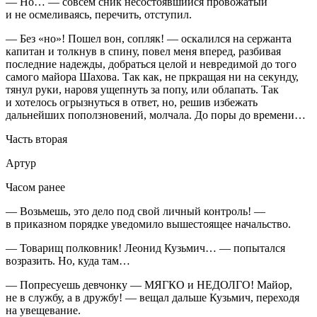
— Но… — совсем сник несостоявшийся провожатый
и не осмеливаясь, перечить, отступил.
— Без «но»! Пошел вон, сопляк! — оскалился на сержанта
капитан и толкнув в спину, повел меня вперед, разбивая
последние надежды, добраться целой и невредимой до того
самого майора Шахова. Так как, не пркращая ни на секунду,
тянул руки, наровя ущепнуть за попу, или облапать. Так
и хотелось огрызнуться в ответ, но, решив избежать
дальнейших поползновений, молчала. До поры до времени…
Часть вторая
Артур
Часом ранее
— Возьмешь, это дело под свой личный контроль! —
в приказном порядке уведомило вышестоящее начальство.
— Товарищ полковник! Леонид Кузьмич… — попытался
возразить. Но, куда там…
— Попресуешь девчонку — МЯГКО и НЕДОЛГО! Майор,
не в службу, а в дружбу! — вещал дальше Кузьмич, переходя
на увещевание.