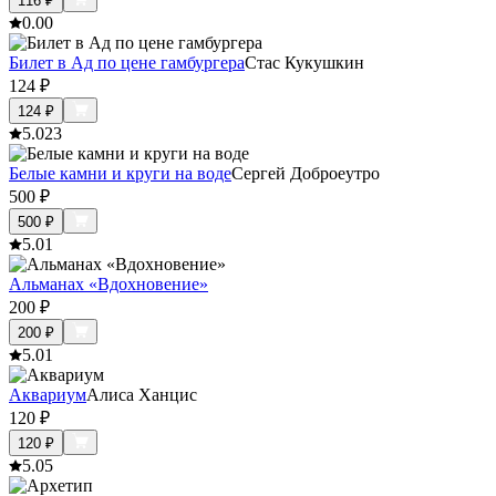
116
₽
0.0
0
Билет в Ад по цене гамбургера
Стас Кукушкин
124
₽
124
₽
5.0
23
Белые камни и круги на воде
Сергей Доброеутро
500
₽
500
₽
5.0
1
Альманах «Вдохновение»
200
₽
200
₽
5.0
1
Аквариум
Алиса Ханцис
120
₽
120
₽
5.0
5