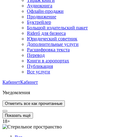
Тираж книги
Аудиокнига
Офлайн-продажи
Продвижение
Буктрейлер
Большой издательский пакет
Rideró для бизнеса
Юридический советник
Дополнительные услуги
Расшифровка текста
Перевод
Книги в аэропортах
Публикация
Все услуги
Кабинет
Кабинет
Уведомления
Отметить все как прочитанные
Показать ещё
18
+