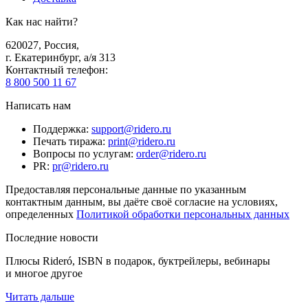
Как нас найти?
620027
,
Россия
,
г. Екатеринбург, а/я 313
Контактный телефон
:
8 800 500 11 67
Написать нам
Поддержка
:
support@ridero.ru
Печать тиража
:
print@ridero.ru
Вопросы по услугам
:
order@ridero.ru
PR
:
pr@ridero.ru
Предоставляя персональные данные по указанным
контактным данным, вы даёте своё согласие на условиях,
определенных
Политикой обработки персональных данных
Последние новости
Плюсы Rideró, ISBN в подарок, буктрейлеры, вебинары
и многое другое
Читать дальше