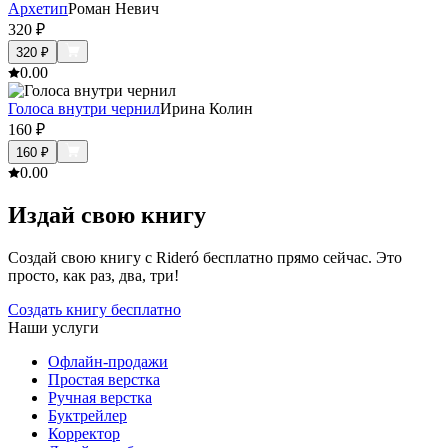
Архетип
Роман Невич
320
₽
320
₽
0.0
0
Голоса внутри чернил
Ирина Колин
160
₽
160
₽
0.0
0
Издай свою книгу
Создай свою книгу с Rideró бесплатно прямо сейчас. Это
просто, как раз, два, три!
Создать книгу бесплатно
Наши услуги
Офлайн-продажи
Простая верстка
Ручная верстка
Буктрейлер
Корректор