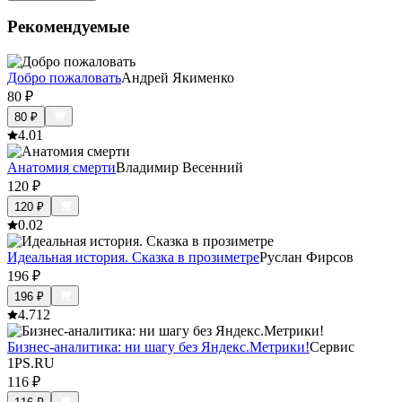
Рекомендуемые
Добро пожаловать
Андрей Якименко
80
₽
80
₽
4.0
1
Анатомия смерти
Владимир Весенний
120
₽
120
₽
0.0
2
Идеальная история. Сказка в прозиметре
Руслан Фирсов
196
₽
196
₽
4.7
12
Бизнес-аналитика: ни шагу без Яндекс.Метрики!
Сервис
1PS.RU
116
₽