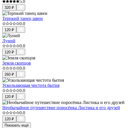
5.0
320
₽
Терпкий танец швеи
0.0
120
₽
Луний
0.0
120
₽
Земля скопцов
0.0
260
₽
Ускользающая чистота бытия
0.0
120
₽
Необычайное путешествие поросёнка Листика и его друзей
0.0
120
₽
Показать ещё