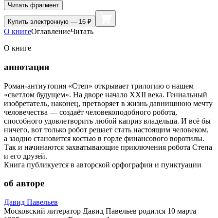
Читать фрагмент
Купить
электронную — 16 ₽
О книге
Оглавление
Читать
О книге
аннотация
Роман-антиутопия «Степ» открывает трилогию о нашем
«светлом будущем». На дворе начало XXII века. Гениальный
изобретатель, наконец, претворяет в жизнь давнишнюю мечту
человечества — создаёт человекоподобного робота,
способного удовлетворить любой каприз владельца. И всё бы
ничего, вот только робот решает стать настоящим человеком,
а заодно становится костью в горле финансового воротилы.
Так и начинаются захватывающие приключения робота Степа
и его друзей.
Книга публикуется в авторской орфографии и пунктуации
об авторе
Давид Павельев
Московский литератор Давид Павельев родился 10 марта