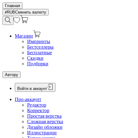
Главная
RUB
Сменить валюту
Магазин
Импринты
Бестселлеры
Бесплатные
Скидки
Подборки
Автору
Войти в аккаунт
Про-аккаунт
Редактор
Корректор
Простая верстка
Сложная верстка
Дизайн обложки
Иллюстрации