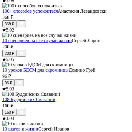
5.0
8
100+ способов успокоиться
Анастасия Левандовски
368
₽
368
₽
5.0
2
10 сценариев на все случаи жизни
Сергей Ларин
200
₽
200
₽
5.0
5
10 уроков БДСМ для скромницы
Домино Грэй
96
₽
96
₽
5.0
3
108 Буддийских Сказаний
160
₽
160
₽
3.0
3
10 шагов к жизни
Сергей Иванов