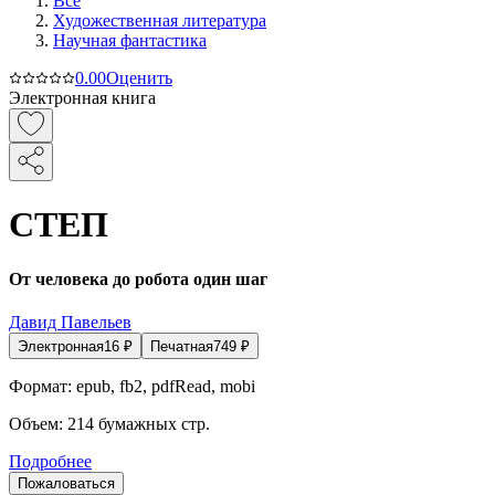
Все
Художественная литература
Научная фантастика
0.0
0
Оценить
Электронная книга
СТЕП
От человека до робота один шаг
Давид Павельев
Электронная
16
₽
Печатная
749
₽
Формат:
epub, fb2, pdfRead, mobi
Объем:
214
бумажных стр.
Подробнее
Пожаловаться