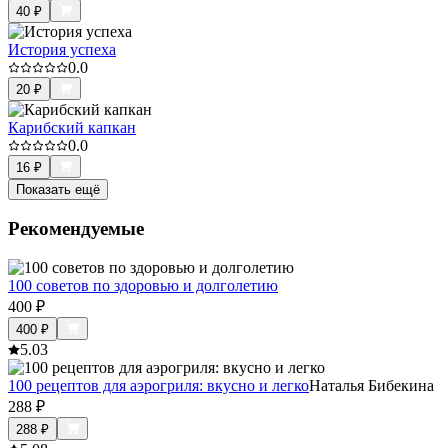
40
₽
История успеха
0.0
20
₽
Карибский капкан
0.0
16
₽
Показать ещё
Рекомендуемые
100 советов по здоровью и долголетию
400
₽
400
₽
5.0
3
100 рецептов для аэрогриля: вкусно и легко
Наталья Бибекина
288
₽
288
₽