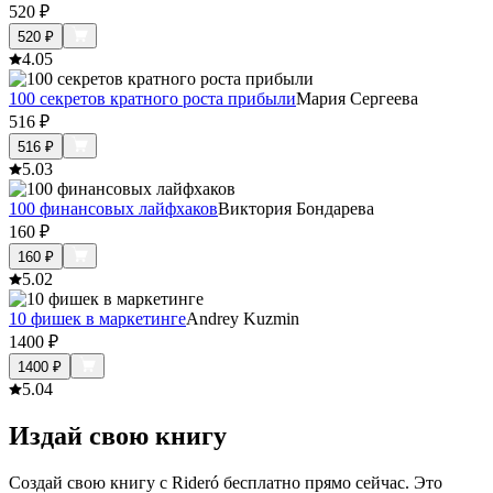
520
₽
520
₽
4.0
5
100 секретов кратного роста прибыли
Мария Сергеева
516
₽
516
₽
5.0
3
100 финансовых лайфхаков
Виктория Бондарева
160
₽
160
₽
5.0
2
10 фишек в маркетинге
Andrey Kuzmin
1400
₽
1400
₽
5.0
4
Издай свою книгу
Создай свою книгу с Rideró бесплатно прямо сейчас. Это