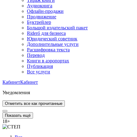
Тираж книги
Аудиокнига
Офлайн-продажи
Продвижение
Буктрейлер
Большой издательский пакет
Rideró для бизнеса
Юридический советник
Дополнительные услуги
Расшифровка текста
Перевод
Книги в аэропортах
Публикация
Все услуги
Кабинет
Кабинет
Уведомления
Отметить все как прочитанные
Показать ещё
18
+