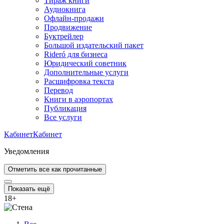
Тираж книги
Аудиокнига
Офлайн-продажи
Продвижение
Буктрейлер
Большой издательский пакет
Rideró для бизнеса
Юридический советник
Дополнительные услуги
Расшифровка текста
Перевод
Книги в аэропортах
Публикация
Все услуги
Кабинет
Кабинет
Уведомления
Отметить все как прочитанные
Показать ещё
18
+