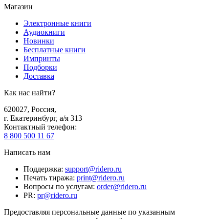
Магазин
Электронные книги
Аудиокниги
Новинки
Бесплатные книги
Импринты
Подборки
Доставка
Как нас найти?
620027
,
Россия
,
г. Екатеринбург, а/я 313
Контактный телефон
:
8 800 500 11 67
Написать нам
Поддержка
:
support@ridero.ru
Печать тиража
:
print@ridero.ru
Вопросы по услугам
:
order@ridero.ru
PR
:
pr@ridero.ru
Предоставляя персональные данные по указанным