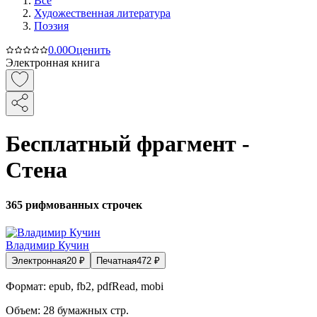
Все
Художественная литература
Поэзия
0.0
0
Оценить
Электронная книга
Бесплатный фрагмент -
Стена
365 рифмованных строчек
Владимир Кучин
Электронная
20
₽
Печатная
472
₽
Формат:
epub, fb2, pdfRead, mobi
Объем:
28
бумажных стр.