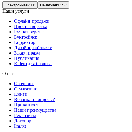
Электронная
20
₽
Печатная
472
₽
Наши услуги
Офлайн-продажи
Простая верстка
Ручная верстка
Буктрейлер
Корректор
Дизайнер обложки
Заказ тиража
Публикация
Rideró для бизнеса
О нас
О сервисе
О магазине
Книги
Возникли вопросы?
Приватность
Наши преимущества
Реквизиты
Договор
llm.txt