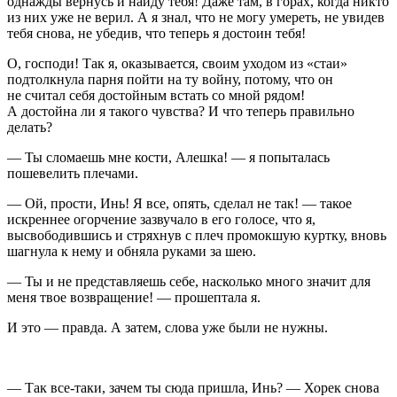
однажды вернусь и найду тебя! Даже там, в горах, когда никто
из них уже не верил. А я знал, что не могу умереть, не увидев
тебя снова, не убедив, что теперь я достоин тебя!
О, господи! Так я, оказывается, своим уходом из «стаи»
подтолкнула парня пойти на ту войну, потому, что он
не считал себя достойным встать со мной рядом!
А достойна ли я такого чувства? И что теперь правильно
делать?
— Ты сломаешь мне кости, Алешка! — я попыталась
пошевелить плечами.
— Ой, прости, Инь! Я все, опять, сделал не так! — такое
искреннее огорчение зазвучало в его голосе, что я,
высвободившись и стряхнув с плеч промокшую куртку, вновь
шагнула к нему и обняла руками за шею.
— Ты и не представляешь себе, насколько много значит для
меня твое возвращение! — прошептала я.
И это — правда. А затем, слова уже были не нужны.
— Так все-таки, зачем ты сюда пришла, Инь? — Хорек снова