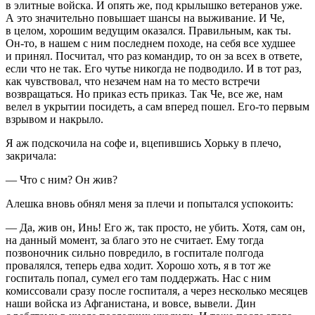
в элитные войска. И опять же, под крылышко ветеранов уже.
А это значительно повышает шансы на выживание. И Че,
в целом, хорошим ведущим оказался. Правильным, как ты.
Он-то, в нашем с ним последнем походе, на себя все худшее
и принял. Посчитал, что раз командир, то он за всех в ответе,
если что не так. Его чутье никогда не подводило. И в тот раз,
как чувствовал, что незачем нам на то место встречи
возвращаться. Но приказ есть приказ. Так Че, все же, нам
велел в укрытии посидеть, а сам вперед пошел. Его-то первым
взрывом и накрыло.
Я аж подскочила на софе и, вцепившись Хорьку в плечо,
закричала:
— Что с ним? Он жив?
Алешка вновь обнял меня за плечи и попытался успокоить:
— Да, жив он, Инь! Его ж, так просто, не убить. Хотя, сам он,
на данный момент, за благо это не считает. Ему тогда
позвоночник сильно повредило, в госпитале полгода
провалялся, теперь едва ходит. Хорошо хоть, я в тот же
госпиталь попал, сумел его там поддержать. Нас с ним
комиссовали сразу после госпиталя, а через несколько месяцев
наши войска из Афганистана, и вовсе, вывели. Дин