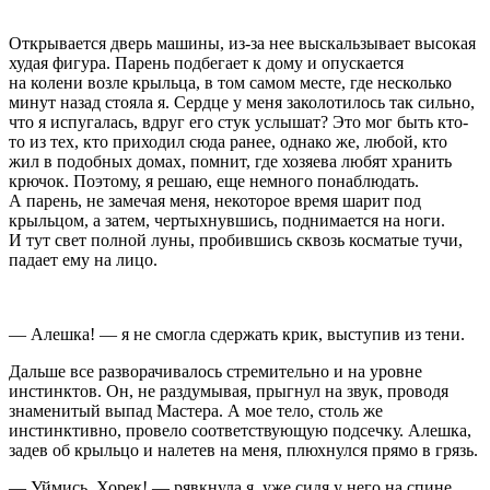
Открывается дверь машины, из-за нее выскальзывает высокая
худая фигура. Парень подбегает к дому и опускается
на колени возле крыльца, в том самом месте, где несколько
минут назад стояла я. Сердце у меня заколотилось так сильно,
что я испугалась, вдруг его стук услышат? Это мог быть кто-
то из тех, кто приходил сюда ранее, однако же, любой, кто
жил в подобных домах, помнит, где хозяева любят хранить
крючок. Поэтому, я решаю, еще немного понаблюдать.
А парень, не замечая меня, некоторое время шарит под
крыльцом, а затем, чертыхнувшись, поднимается на ноги.
И тут свет полной луны, пробившись сквозь косматые тучи,
падает ему на лицо.
— Алешка! — я не смогла сдержать крик, выступив из тени.
Дальше все разворачивалось стремительно и на уровне
инстинктов. Он, не раздумывая, прыгнул на звук, проводя
знаменитый выпад Мастера. А мое тело, столь же
инстинктивно, провело соответствующую подсечку. Алешка,
задев об крыльцо и налетев на меня, плюхнулся прямо в грязь.
— Уймись, Хорек! — рявкнула я, уже сидя у него на спине.