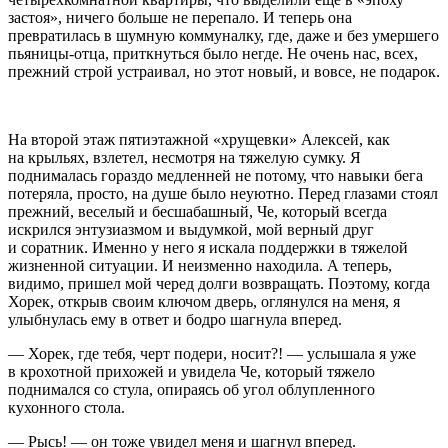
застоя», ничего больше не перепало. И теперь она
превратилась в шумную коммуналку, где, даже и без умершего
пьяницы-отца, приткнуться было негде. Не очень нас, всех,
прежний строй устраивал, но этот новый, и вовсе, не подарок.
На второй этаж пятиэтажной «хрущевки» Алексей, как
на крыльях, взлетел, несмотря на тяжелую сумку. Я
поднималась гораздо медленней не потому, что навыки бега
потеряла, просто, на душе было неуютно. Перед глазами стоял
прежний, веселый и бесшабашный, Че, который всегда
искрился энтузиазмом и выдумкой, мой верный друг
и соратник. Именно у него я искала поддержки в тяжелой
жизненной ситуации. И неизменно находила. А теперь,
видимо, пришел мой черед долги возвращать. Поэтому, когда
Хорек, открыв своим ключом дверь, оглянулся на меня, я
улыбнулась ему в ответ и бодро шагнула вперед.
— Хорек, где тебя, черт подери, носит?! — услышала я уже
в крохотной прихожей и увидела Че, который тяжело
поднимался со стула, опираясь об угол облупленного
кухонного стола.
— Рысь! — он тоже увидел меня и шагнул вперед.