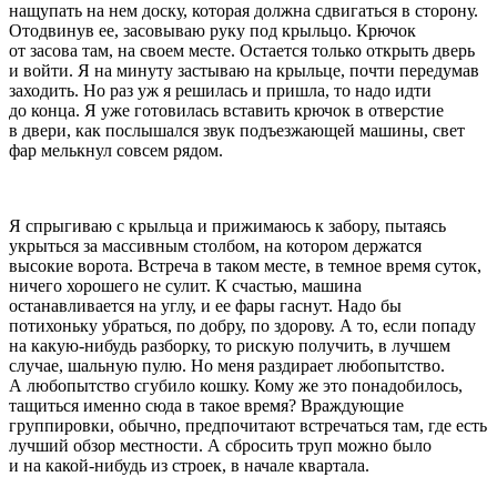
нащупать на нем доску, которая должна сдвигаться в сторону.
Отодвинув ее, засовываю руку под крыльцо. Крючок
от засова там, на своем месте. Остается только открыть дверь
и войти. Я на минуту застываю на крыльце, почти передумав
заходить. Но раз уж я решилась и пришла, то надо идти
до конца. Я уже готовилась вставить крючок в отверстие
в двери, как послышался звук подъезжающей машины, свет
фар мелькнул совсем рядом.
Я спрыгиваю с крыльца и прижимаюсь к забору, пытаясь
укрыться за массивным столбом, на котором держатся
высокие ворота. Встреча в таком месте, в темное время суток,
ничего хорошего не сулит. К счастью, машина
останавливается на углу, и ее фары гаснут. Надо бы
потихоньку убраться, по добру, по здорову. А то, если попаду
на какую-нибудь разборку, то рискую получить, в лучшем
случае, шальную пулю. Но меня раздирает любопытство.
А любопытство сгубило кошку. Кому же это понадобилось,
тащиться именно сюда в такое время? Враждующие
группировки, обычно, предпочитают встречаться там, где есть
лучший обзор местности. А сбросить труп можно было
и на какой-нибудь из строек, в начале квартала.