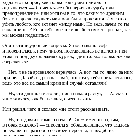
задал этот вопрос, как только мы сумели немного
отдышаться. — Я очень хотел бы верить в судьбу или
предопределение, или хотя бы в то, что каким-то древним
богам надоело слушать мои мольбы и проклятия. И я готов
убить любого, кто встанет между нами. Но ведь, зачем-то ты
сюда пришла? Если тебе, всего лишь, был нужен арсенал, так
мы можем поделиться.
Опять эти неудобные вопросы. Я поерзала на софе
и повернулась к нему лицом, постаравшись не вылезти при
этом из-под двух влажных курток, где я только-только начала
согреваться:
— Нет, я не за арсеналом вернулась. А вот, ты-то, явно, за ним
пришел. Давай-ка, рассказывай, что там у тебя приключилось,
ведь, это все на самый крайний случай оставляли!
— Ну, это длинная история, ноги издаля растут, — Алексей
явно замялся, как бы не зная, с чего начать.
Или решая, чего и сколько мне стоит рассказывать.
— Ну, так давай с самого начала! С кем именно ты, там,
в горах оказался? — спросила я, обрадовавшись, что удалось
переключить разговор со своей персоны, и поудобнее
устраиваясь у него на плече.