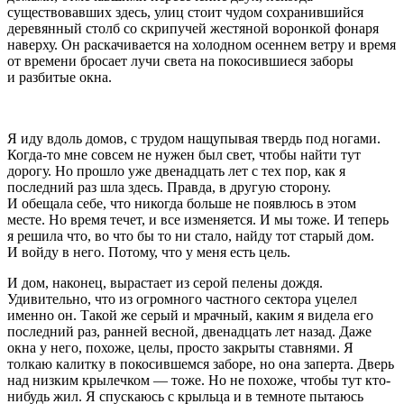
существовавших здесь, улиц стоит чудом сохранившийся
деревянный столб со скрипучей жестяной воронкой фонаря
наверху. Он раскачивается на холодном осеннем ветру и время
от времени бросает лучи света на покосившиеся заборы
и разбитые окна.
Я иду вдоль домов, с трудом нащупывая твердь под ногами.
Когда-то мне совсем не нужен был свет, чтобы найти тут
дорогу. Но прошло уже двенадцать лет с тех пор, как я
последний раз шла здесь. Правда, в другую сторону.
И обещала себе, что никогда больше не появлюсь в этом
месте. Но время течет, и все изменяется. И мы тоже. И теперь
я решила что, во что бы то ни стало, найду тот старый дом.
И войду в него. Потому, что у меня есть цель.
И дом, наконец, вырастает из серой пелены дождя.
Удивительно, что из огромного частного сектора уцелел
именно он. Такой же серый и мрачный, каким я видела его
последний раз, ранней весной, двенадцать лет назад. Даже
окна у него, похоже, целы, просто закрыты ставнями. Я
толкаю калитку в покосившемся заборе, но она заперта. Дверь
над низким крылечком — тоже. Но не похоже, чтобы тут кто-
нибудь жил. Я спускаюсь с крыльца и в темноте пытаюсь