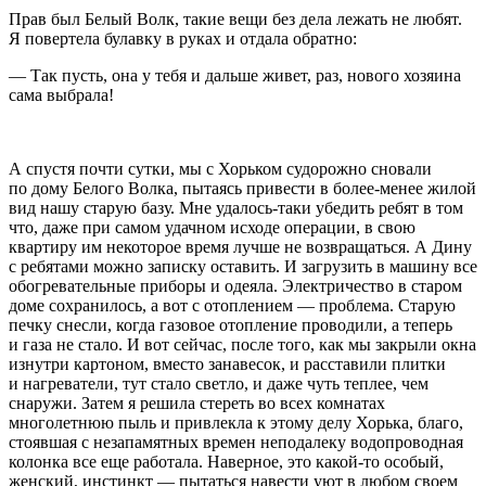
Прав был Белый Волк, такие вещи без дела лежать не любят.
Я повертела булавку в руках и отдала обратно:
— Так пусть, она у тебя и дальше живет, раз, нового хозяина
сама выбрала!
А спустя почти сутки, мы с Хорьком судорожно сновали
по дому Белого Волка, пытаясь привести в более-менее жилой
вид нашу старую базу. Мне удалось-таки убедить ребят в том
что, даже при самом удачном исходе операции, в свою
квартиру им некоторое время лучше не возвращаться. А Дину
с ребятами можно записку оставить. И загрузить в машину все
обогревательные приборы и одеяла. Электричество в старом
доме сохранилось, а вот с отоплением — проблема. Старую
печку снесли, когда газовое отопление проводили, а теперь
и газа не стало. И вот сейчас, после того, как мы закрыли окна
изнутри картоном, вместо занавесок, и расставили плитки
и нагреватели, тут стало светло, и даже чуть теплее, чем
снаружи. Затем я решила стереть во всех комнатах
многолетнюю пыль и привлекла к этому делу Хорька, благо,
стоявшая с незапамятных времен неподалеку водопроводная
колонка все еще работала. Наверное, это какой-то особый,
женский, инстинкт — пытаться навести уют в любом своем