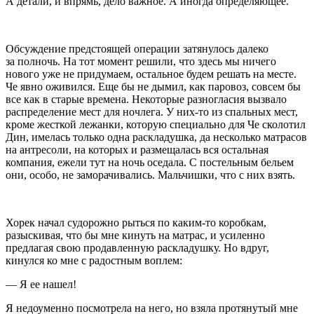
А детали, и впрямь, дело важное. А иногда определяющее.
Обсуждение предстоящей операции затянулось далеко
за полночь. На тот момент решили, что здесь мы ничего
нового уже не придумаем, остальное будем решать на месте.
Че явно оживился. Еще бы не дымил, как паровоз, совсем бы
все как в старые времена. Некоторые разногласия вызвало
распределение мест для ночлега. У них-то из спальных мест,
кроме жесткой лежанки, которую специально для Че сколотил
Дин, имелась только одна раскладушка, да несколько матрасов
на антресоли, на которых и размещалась вся остальная
компания, ежели тут на ночь оседала. С постельным бельем
они, особо, не заморачивались. Мальчишки, что с них взять.
Хорек начал судорожно рыться по каким-то коробкам,
разыскивая, что бы мне кинуть на матрас, и усиленно
предлагая свою продавленную раскладушку. Но вдруг,
кинулся ко мне с радостным воплем:
— Я ее нашел!
Я недоуменно посмотрела на него, но взяла протянутый мне