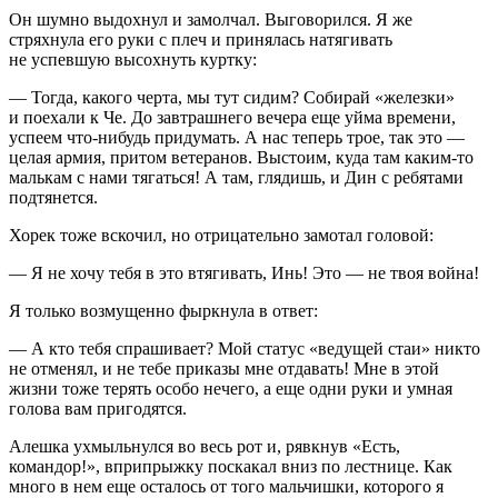
Он шумно выдохнул и замолчал. Выговорился. Я же
стряхнула его руки с плеч и принялась натягивать
не успевшую высохнуть куртку:
— Тогда, какого черта, мы тут сидим? Собирай «железки»
и поехали к Че. До завтрашнего вечера еще уйма времени,
успеем что-нибудь придумать. А нас теперь трое, так это —
целая армия, притом ветеранов. Выстоим, куда там каким-то
малькам с нами тягаться! А там, глядишь, и Дин с ребятами
подтянется.
Хорек тоже вскочил, но отрицательно замотал головой:
— Я не хочу тебя в это втягивать, Инь! Это — не твоя война!
Я только возмущенно фыркнула в ответ:
— А кто тебя спрашивает? Мой статус «ведущей стаи» никто
не отменял, и не тебе приказы мне отдавать! Мне в этой
жизни тоже терять особо нечего, а еще одни руки и умная
голова вам пригодятся.
Алешка ухмыльнулся во весь рот и, рявкнув «Есть,
командор!», вприпрыжку поскакал вниз по лестнице. Как
много в нем еще осталось от того мальчишки, которого я