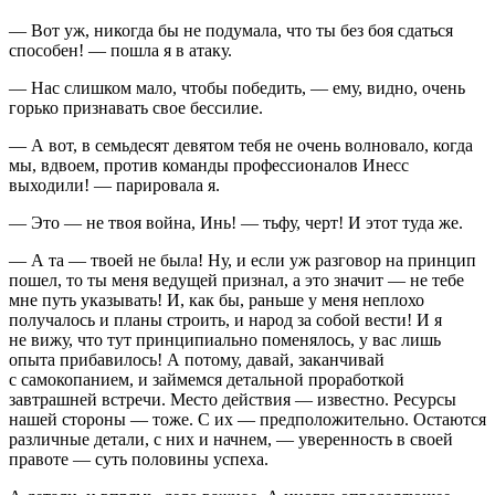
— Вот уж, никогда бы не подумала, что ты без боя сдаться
способен! — пошла я в атаку.
— Нас слишком мало, чтобы победить, — ему, видно, очень
горько признавать свое бессилие.
— А вот, в семьдесят девятом тебя не очень волновало, когда
мы, вдвоем, против команды профессионалов Инесс
выходили! — парировала я.
— Это — не твоя война, Инь! — тьфу, черт! И этот туда же.
— А та — твоей не была! Ну, и если уж разговор на принцип
пошел, то ты меня ведущей признал, а это значит — не тебе
мне путь указывать! И, как бы, раньше у меня неплохо
получалось и планы строить, и народ за собой вести! И я
не вижу, что тут принципиально поменялось, у вас лишь
опыта прибавилось! А потому, давай, заканчивай
с самокопанием, и займемся детальной проработкой
завтрашней встречи. Место действия — известно. Ресурсы
нашей стороны — тоже. С их — предположительно. Остаются
различные детали, с них и начнем, — уверенность в своей
правоте — суть половины успеха.