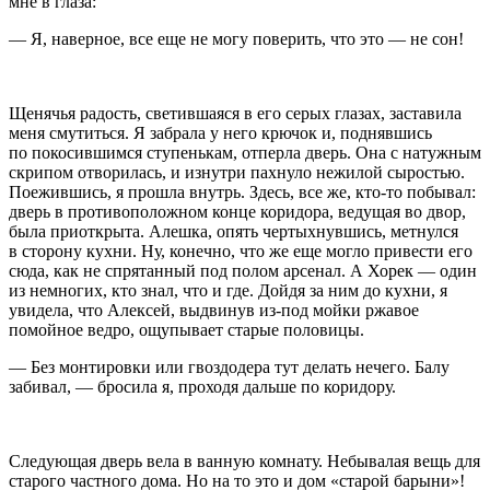
мне в глаза:
— Я, наверное, все еще не могу поверить, что это — не сон!
Щенячья радость, светившаяся в его серых глазах, заставила
меня смутиться. Я забрала у него крючок и, поднявшись
по покосившимся ступенькам, отперла дверь. Она с натужным
скрипом отворилась, и изнутри пахнуло нежилой сыростью.
Поежившись, я прошла внутрь. Здесь, все же, кто-то побывал:
дверь в противоположном конце коридора, ведущая во двор,
была приоткрыта. Алешка, опять чертыхнувшись, метнулся
в сторону кухни. Ну, конечно, что же еще могло привести его
сюда, как не спрятанный под полом арсенал. А Хорек — один
из немногих, кто знал, что и где. Дойдя за ним до кухни, я
увидела, что Алексей, выдвинув из-под мойки ржавое
помойное ведро, ощупывает старые половицы.
— Без монтировки или гвоздодера тут делать нечего. Балу
забивал, — бросила я, проходя дальше по коридору.
Следующая дверь вела в ванную комнату. Небывалая вещь для
старого частного дома. Но на то это и дом «старой барыни»!