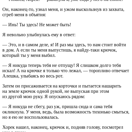
Он, наконец-то, узнал меня, и ужом выскользнув из захвата,
сгреб меня в объятия:
— Инь! Ты здесь! Не может быть!
Я невольно улыбнулась ему в ответ:
— Это, и в самом деле, я! И раз мы здесь, то нам стоит войти
в дом. А если ты меня выпустишь, я найду-таки крючок,
который ты у меня выбил.
— Я никуда теперь тебя не отпущу! Я слишком долго тебя
искал! А на крючке я только что лежал, — торопливо отвечает
Алешка, улыбаясь во весь рот.
Затем он присаживается на корточки и пытается нашарить
на земле крючок одной рукой, не выпуская при этом
из другой мою руку. Я опускаюсь рядом:
— Я никуда не сбегу, раз уж, пришла сюда и сама тебя
окликнула. У меня, ведь, была возможность тихонько смыться,
но я ею не воспользовалась.
Хорек нашел, наконец, крючок и, подняв голову, посмотрел