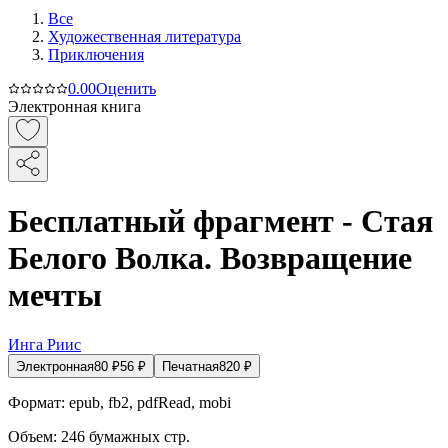
Все
Художественная литература
Приключения
0.0
0
Оценить
Электронная книга
Бесплатный фрагмент - Стая
Белого Волка. Возвращение
мечты
Инга Риис
Электронная
80
₽
56
₽
Печатная
820
₽
Формат:
epub, fb2, pdfRead, mobi
Объем:
246
бумажных стр.