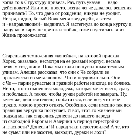
когда-то в Структуру привела. Раз, путь указан — надо
действовать! Или мне, просто, всегда легче давалось решения
принимать? То, что дано от рождения, никуда не уходит.
Не зря, видно, Белый Волк меня «ведущей», а затем
и «направляющей» выдвигал. Я застегнула до конца куртку и,
нащупав в кармане цветок и тюбик, тоже спустилась вниз.
Жизнь продолжается!
Старенькая темно-синяя «копейка», на которой приехал
Хорек, оказалась, несмотря на ее ржавый корпус, весьма
резвым созданием. Пока мы ехали по пустынным темным
улицам, Алешка рассказал, что они с Че собрали ее
практически из металлолома. Что и неудивительно. Они
с Че — парни рукастые и грязной работы никогда не боялись.
Не то, что та нынешняя молодежь, которая хочет всего, сразу
и побольше. А также, чтобы ручки работой не замарать. Ну,
зачем же, действительно, горбатиться, если все, что тебе
нужно, можно просто отнять. Особенно, если именно так вся
правящая верхушка поступает. И вот, этот-то жизненный
подход мы так старались донести до нашего народа
из свободной Европы и Америки в период перестройки
и гласности? Донесли! И народ таки перестроился! А те, кто
не сумел или не захотел, выходит, дураки и лохи?