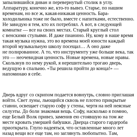
запылившийся диван и перевернутый столик в углу.
Аппаратуру, конечно же, кто-то вывез. Старье, по нашим
временам, но все ж, какая-никакая ценность. Бара-
холодильника тоже не было, вместе с напитками, естественно.
Не завидую я тем, кто их потреблял. А вот, в следующей
комнатке — все на своих местах. Старый круглый стол
с венскими стульями. И даже пианино. Ну, кому в наше время
такая музыка нужна, это во времена моей юности каждый
второй музыкальную школу посещал… А оно даже
не полированное. А то, что инструменту уже больше века, так
это — неочевидная ценность. Новые времена, новые нравы.
Скользнув по нему рукой, я нерешительно трогаю дверь,
ведущую в спальню. «Ты решила пройти до конца!» —
напоминаю я себе.
Дверь вдруг со скрипом подается вовнутрь, словно приглашая
войти. Свет луны, льющийся сквозь не плотно прикрытые
ставни, освещает старую софу у стены, чертя на ней неясные
силуэты. До боли знакомая вещь. Софу, насколько я помню,
еще Белый Волк привез, заменив ею стоявшую на том же
месте кровать умершей бабушки. Дверца старого гардероба
приоткрыта. Глупо надеяться, что оставленные много лет
назад вещи все еще там, но заглянуть любопытно. Там,