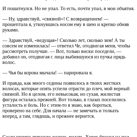
И пошатнулся. Но не упал. То есть, почти упал, в мои объятия.
— Ну, здравствуй, «связной»! С возвращением! —
прошептала я, уткнувшись носом ему в шею и крепко обняв
руками.
— Здравствуй, «ведущая»! Сколько лет, сколько зим! А ты
совсем не изменилась! — ответил Че, отодвигая меня, чтобы
рассмотреть получше. — Вот, только виски поседели, —
добавил он, отодвигая с лица выбившуюся из пучка прядь
волос.
— Чья бы корова мычала! — парировала я.
И правда, как много седины появилось в твоих жестких
волосах, которые опять успели отрасти до плеч, мой верный
связной. Но в целом, его невысокая, но сухая, жилистая
фигура осталась прежней. Вот только, в глазах поселились
усталость и боль. Но с этим-то я знаю, как бороться,
проверено на себе. Для начала — не замечать и толкать
вперед, а там, глядишь, и прежнее вернется.
Сзади громко звякнуло железо, видать, Хорек бросил на пол