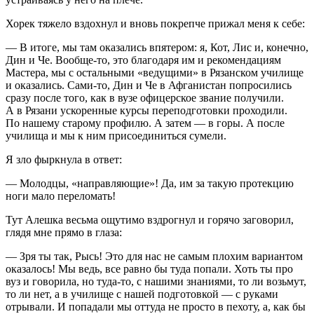
Хорек тяжело вздохнул и вновь покрепче прижал меня к себе:
— В итоге, мы там оказались впятером: я, Кот, Лис и, конечно,
Дин и Че. Вообще-то, это благодаря им и рекомендациям
Мастера, мы с остальными «ведущими» в Рязанском училище
и оказались. Сами-то, Дин и Че в Афганистан попросились
сразу после того, как в вузе офицерское звание получили.
А в Рязани ускоренные курсы переподготовки проходили.
По нашему старому профилю. А затем — в горы. А после
училища и мы к ним присоединиться сумели.
Я зло фыркнула в ответ:
— Молодцы, «направляющие»! Да, им за такую протекцию
ноги мало переломать!
Тут Алешка весьма ощутимо вздрогнул и горячо заговорил,
глядя мне прямо в глаза:
— Зря ты так, Рысь! Это для нас не самым плохим вариантом
оказалось! Мы ведь, все равно бы туда попали. Хоть ты про
вуз и говорила, но туда-то, с нашими знаниями, то ли возьмут,
то ли нет, а в училище с нашей подготовкой — с руками
отрывали. И попадали мы оттуда не просто в пехоту, а, как бы