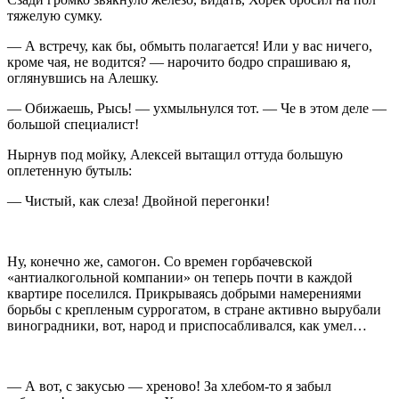
тяжелую сумку.
— А встречу, как бы, обмыть полагается! Или у вас ничего,
кроме чая, не водится? — нарочито бодро спрашиваю я,
оглянувшись на Алешку.
— Обижаешь, Рысь! — ухмыльнулся тот. — Че в этом деле —
большой специалист!
Нырнув под мойку, Алексей вытащил оттуда большую
оплетенную бутыль:
— Чистый, как слеза! Двойной перегонки!
Ну, конечно же, самогон. Со времен горбачевской
«антиалкогольной компании» он теперь почти в каждой
квартире поселился. Прикрываясь добрыми намерениями
борьбы с крепленым суррогатом, в стране активно вырубали
виноградники, вот, народ и приспосабливался, как умел…
— А вот, с закусью — хреново! За хлебом-то я забыл