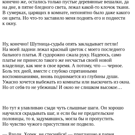
конечно же, остались только пустые деревянные вешалки, да
на дне, в пятне бледного света, лежал какой-то клочок ткани.
В сумерках, царящих в комнате, непонятно было даже какого
он цвета. Но что-то заставило меня поднять его и поднести
к окну.
Ну, конечно! Шутница-судьба опять закладывает петли!
На моей ладони лежал красный цветок с моего последнего
бального платья. Я судорожно сжала руку. Надеюсь, само
платье не принесло такого же несчастья своей новой
владелице, как мне в свое время. А потому, что — черное.
Боль тех дней, вместе с глубоко спрятанными
воспоминаниями, вновь поднимается из глубины души.
Ужасно хочется выбежать из комнаты или выскочить из окна.
Но от себя-то не убежишь! И окно не слишком высокое…
Но тут я улавливаю сзади чуть слышные шаги. Он хорошо
научился скрадывать шаг, и если бы не предательские
половицы, то я, задумавшись, могла бы и пропустить.
Но чувство чужого присутствия не подвело.
— Входи, Хорек, не стесняйся! — приглашаю я парня,