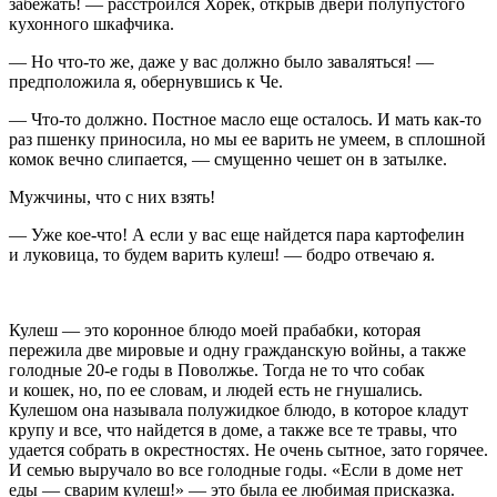
забежать! — расстроился Хорек, открыв двери полупустого
кухонного шкафчика.
— Но что-то же, даже у вас должно было заваляться! —
предположила я, обернувшись к Че.
— Что-то должно. Постное масло еще осталось. И мать как-то
раз пшенку приносила, но мы ее варить не умеем, в сплошной
комок вечно слипается, — смущенно чешет он в затылке.
Мужчины, что с них взять!
— Уже кое-что! А если у вас еще найдется пара картофелин
и луковица, то будем варить кулеш! — бодро отвечаю я.
Кулеш — это коронное блюдо моей прабабки, которая
пережила две мировые и одну гражданскую войны, а также
голодные 20-е годы в Поволжье. Тогда не то что собак
и кошек, но, по ее словам, и людей есть не гнушались.
Кулешом она называла полужидкое блюдо, в которое кладут
крупу и все, что найдется в доме, а также все те травы, что
удается собрать в окрестностях. Не очень сытное, зато горячее.
И семью выручало во все голодные годы. «Если в доме нет
еды — сварим кулеш!» — это была ее любимая присказка.