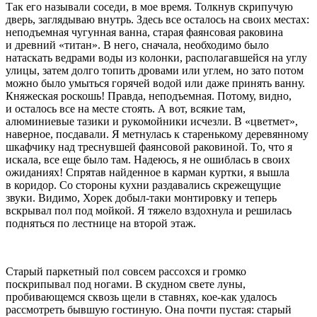
Так его называли соседи, в мое время. Толкнув скрипучую
дверь, заглядываю внутрь. Здесь все осталось на своих местах:
неподъемная чугунная ванна, старая фаянсовая раковина
и древний «титан». В него, сначала, необходимо было
натаскать ведрами воды из колонки, располагавшейся на углу
улицы, затем долго топить дровами или углем, но зато потом
можно было умыться горячей водой или даже принять ванну.
Княжеская роскошь! Правда, неподъемная. Потому, видно,
и осталось все на месте стоять. А вот, всякие там,
алюминиевые тазики и рукомойники исчезли. В «цветмет»,
наверное, посдавали. Я метнулась к старенькому деревянному
шкафчику над треснувшей фаянсовой раковиной. То, что я
искала, все еще было там. Надеюсь, я не ошиблась в своих
ожиданиях! Спрятав найденное в карман куртки, я вышла
в коридор. Со стороны кухни раздавались скрежещущие
звуки. Видимо, Хорек добыл-таки монтировку и теперь
вскрывал пол под мойкой. Я тяжело вздохнула и решилась
подняться по лестнице на второй этаж.
Старый паркетный пол совсем рассохся и громко
поскрипывал под ногами. В скудном свете луны,
пробивающемся сквозь щели в ставнях, кое-как удалось
рассмотреть бывшую гостиную. Она почти пустая: старый