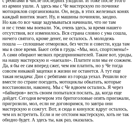
с ребятами в числе последних уходили. И тоже после этого
из армии ушли. А здесь мы с Че мастерскую по починке
мотоциклов сорганизовали. Он, ведь, в этих железных конях
каждый винтик знает. Ну, и машины починяли, заодно.
Но как-то все чаще задумываться начинали, что не там
и не с теми мы воевали. Уж, очень здесь, за время нашего
отсутствия, все изменилось. Вся страна словно с ума сошла,
ничего святого, кроме денег, не осталось. А молодежь
пошла — сплошные отморозки, без чести и совести, куда там
мы в свое время. Бьют себя в грудь: «Мы, мол, спортсмены!»
А сами обирают мелких предпринимателей. Такие вот, уроды,
на нашу мастерскую и «наехали». Платите или мы ее сожжем.
Да, я бы ее сам вперед сжег, чем им платить, но у Че тогда
совсем никакой зацепки в жизни не останется. А тут еще
такая незадача: Дин с ребятами из города уехал. Решили все
вместе по стране поездить, мотоциклы обкатать, которые
восстановили, наконец. Мы с Че вдвоем остались. Я через
«байкеров» весть своим попытался послать, да, когда еще
дойдет. Сегодня вечером эти бритоголовые опять приезжали,
пригрозили, мол, если не договоримся, то завтра они
мастерскую и сожгут. Вот, я сюда и кинулся: вдруг осталось,
чем их встретить. Если и не отстоим мастерскую, хоть не так
обидно будет. А здесь ты, как раз, оказалась.