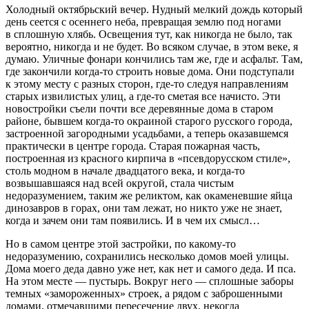
Холодный октябрьский вечер. Нудный мелкий дождь который
день сеется с осеннего неба, превращая землю под ногами
в сплошную хлябь. Освещения тут, как никогда не было, так
вероятно, никогда и не будет. Во всяком случае, в этом веке, я
думаю. Уличные фонари кончились там же, где и асфальт. Там,
где закончили когда-то строить новые дома. Они подступали
к этому месту с разных сторон, где-то следуя направлениям
старых извилистых улиц, а где-то сметая все начисто. Эти
новостройки съели почти все деревянные дома в старом
районе, бывшем когда-то окраиной старого русского города,
застроенной загородными усадьбами, а теперь оказавшемся
практически в центре города. Старая пожарная часть,
построенная из красного кирпича в «псевдорусском стиле»,
столь модном в начале двадцатого века, и когда-то
возвышавшаяся над всей округой, стала чистым
недоразумением, таким же реликтом, как окаменевшие яйца
динозавров в горах, они там лежат, но никто уже не знает,
когда и зачем они там появились. И в чем их смысл…
Но в самом центре этой застройки, по какому-то
недоразумению, сохранились несколько домов моей улицы.
Дома моего деда давно уже нет, как нет и самого деда. И пса.
На этом месте — пустырь. Вокруг него — сплошные заборы
темных «замороженных» строек, а рядом с заброшенными
домами, отмечавшими пересечение двух, некогда