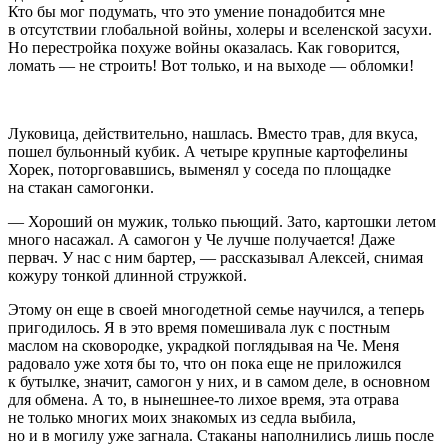
Кто бы мог подумать, что это умение понадобится мне
в отсутствии глобальной войны, холеры и вселенской засухи.
Но перестройка похуже войны оказалась. Как говорится,
ломать — не строить! Вот только, и на выходе — обломки!
Луковица, действительно, нашлась. Вместо трав, для вкуса,
пошел бульонный кубик. А четыре крупные картофелины
Хорек, поторговавшись, выменял у соседа по площадке
на стакан самогонки.
— Хороший он мужик, только пьющий. Зато, картошки летом
много насажал. А самогон у Че лучше получается! Даже
первач. У нас с ним бартер, — рассказывал Алексей, снимая
кожуру тонкой длинной стружкой.
Этому он еще в своей многодетной семье научился, а теперь
пригодилось. Я в это время помешивала лук с постным
маслом на сковородке, украдкой поглядывая на Че. Меня
радовало уже хотя бы то, что он пока еще не приложился
к бутылке, значит, самогон у них, и в самом деле, в основном
для обмена. А то, в нынешнее-то лихое время, эта отрава
не только многих моих знакомых из седла выбила,
но и в могилу уже загнала. Стаканы наполнились лишь после