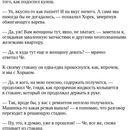
того, как подоспел кулеш.
— Ух, вкусно-то как пахнет! И на вкус ничего. А сами мы
никогда бы не догадались, — похвалил Хорек, зачерпнув
обжигающего варева.
— Да, уж! Вам женщины тут, явно, не хватает, — заметила я,
оглядывая заваленную запчастями и другими неопознанными
железками квартиру.
— Да, и куда тут еще и женщину девать? — мрачно
ответил Че.
К своему стакану он едва-едва прикоснулся, как, впрочем,
и мы с Хорьком.
— Да, и кого, на мою пенсию, содержать получится, —
продолжил Че, глядя, как прозрачная жидкость колышется
в стакане, который он продолжал держать в руке.
— Так, вроде бы, у вас с ремонтом неплохо получалось.
Машинка-то какая резвая вышла! — я понимаю, что разговор
переходит в решающую стадию.
— Ну, это, я думаю, уже в прошлом! — Че, все же, снова
отпивает из стакана.