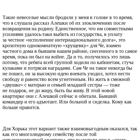
Такие невеселые мысли бродили у меня в голове в то время,
что я слушала рассказ Алешки об их злоключениях после
возвращения на родину. Единственное, что им совместными
усилиями удалось-таки выбить из государства, в уплату
за честное «исполнение интернационального долга», это
крохотную однокомнатную «хрущевку» для Че, взамен
частного дома в бывшем нашем районе, снесенного в то самое
время, пока он был на войне. Да и то, получилось это лишь
потому, что ребята всей группой ходили по кабинетам, стуча
кулаками и потрясая наградами. Сам Че на такое никогда бы
не пошел, он за высокую идею воевать уходил, хотел нести
свободу и равенство всем угнетенным. Но жить в смежной
«двушке» с матерью и семьей младшей сестры — тоже
не подарок, не до жиру, быть бы живу. В этой новой
квартирке они с Алешкой сейчас и обитали. Бывший
командир и его адъютант. Или больной и сиделка. Кому как
больше нравится.
Для Хорька этот вариант также взаимовыгодным оказался, так
как его многолюдному семейству после той
четырехкомнатной квартиры, что выделили еще в «эпоху