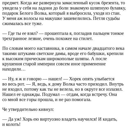
предмет. Когда же развернула замасленный кусок брезента, то
увидела у себя на ладони до боли знакомую шляпную булавку,
подарок Белого Волка, который я выбросила, уходя из стаи.
У меня аж волосы на макушке зашевелились. Петля судьбы
сжималась все туже.
— Где ты ее взял? — прошептала я, погладив пальцем тонкое
трехгранное лезвие, очень похожее на стилет.
По словам моего наставника, в самом начале двадцатого века
такими штуками светские дамы, вроде его бабушки, крепили
к высоким прическам широкополые шляпы. А после
крушения старой империи совсем иное применение
находили…
— Ну, я ж и говорю — нашел! — Хорек опять улыбается
во весь рот. — Я, ведь, к дому Волка часто приходил. Внутрь
не входил, потому как ты не велела, но в округе все излазил.
Нашел ее однажды. Подумал — отдам, когда встречу. Она
со мной все горы прошла, и не раз помогала.
Че утвердительно кивнул:
— Да уж! Хорь ею виртуозно владеть научился! И кидать,
и колоть!