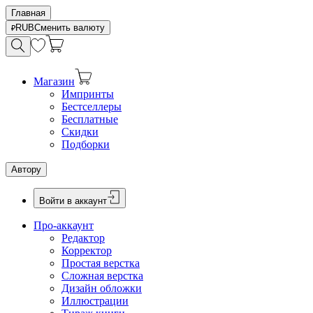
Главная
RUB
Сменить валюту
Магазин
Импринты
Бестселлеры
Бесплатные
Скидки
Подборки
Автору
Войти в аккаунт
Про-аккаунт
Редактор
Корректор
Простая верстка
Сложная верстка
Дизайн обложки
Иллюстрации