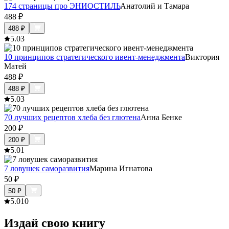
174 страницы про ЭНИОСТИЛЬ
Анатолий и Тамара
488
₽
488
₽
5.0
3
10 принципов стратегического ивент-менеджмента
Виктория
Матей
488
₽
488
₽
5.0
3
70 лучших рецептов хлеба без глютена
Анна Бенке
200
₽
200
₽
5.0
1
7 ловушек саморазвития
Марина Игнатова
50
₽
50
₽
5.0
10
Издай свою книгу