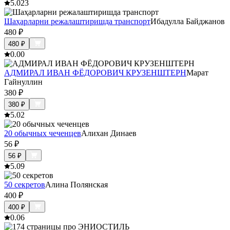
5.0
23
Шаҳарларни режалаштиришда транспорт
Ибадулла Байджанов
480
₽
480
₽
0.0
0
АДМИРАЛ ИВАН ФЁДОРОВИЧ КРУЗЕНШТЕРН
Марат
Гайнуллин
380
₽
380
₽
5.0
2
20 обычных чеченцев
Алихан Динаев
56
₽
56
₽
5.0
9
50 секретов
Алина Полянская
400
₽
400
₽
0.0
6