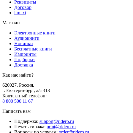
Реквизиты
Договор
llm.txt
Магазин
Электронные книги
Аудиокниги
Новинки
Бесплатные книги
Импринты
Подборки
Доставка
Как нас найти?
620027
,
Россия
,
г. Екатеринбург, а/я 313
Контактный телефон
:
8 800 500 11 67
Написать нам
Поддержка
:
support@ridero.ru
Печать тиража
:
print@ridero.ru
Вопросы по услугам
:
order@ridero.ru