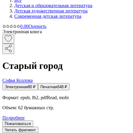
Все
Детская и образовательная литература
Детская художественная литература
Современная детская литература
0.0
0
Оценить
Электронная книга
Старый город
Софья Козлова
Электронная
80
₽
Печатная
548
₽
Формат:
epub, fb2, pdfRead, mobi
Объем:
62
бумажных стр.
Подробнее
Пожаловаться
Читать фрагмент