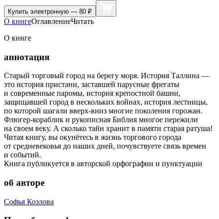
Купить
электронную — 80 ₽
О книге
Оглавление
Читать
О книге
аннотация
Старый торговый город на берегу моря. История Таллина —
это история пристани, заставшей парусные фрегаты
и современные паромы, история крепостной башни,
защищавшей город в нескольких войнах, история лестницы,
по которой шагали вверх-вниз многие поколения горожан.
Флюгер-кораблик и рукописная Библия многое пережили
на своем веку. А сколько тайн хранит в памяти старая ратуша!
Читая книгу, вы окунётесь в жизнь торгового города
от средневековья до наших дней, почувствуете связь времен
и событий.
Книга публикуется в авторской орфографии и пунктуации
об авторе
Софья Козлова