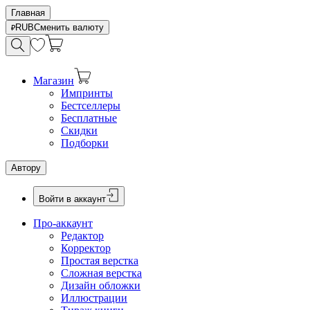
Главная
RUB
Сменить валюту
Магазин
Импринты
Бестселлеры
Бесплатные
Скидки
Подборки
Автору
Войти в аккаунт
Про-аккаунт
Редактор
Корректор
Простая верстка
Сложная верстка
Дизайн обложки
Иллюстрации