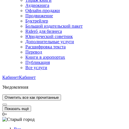
Тираж книги
Аудиокнига
Офлайн-продажи
Продвижение
Буктрейлер
Большой издательский пакет
Rideró для бизнеса
Юридический советник
Дополнительные услуги
Расшифровка текста
Перевод
Книги в аэропортах
Публикация
Все услуги
Кабинет
Кабинет
Уведомления
Отметить все как прочитанные
Показать ещё
0
+