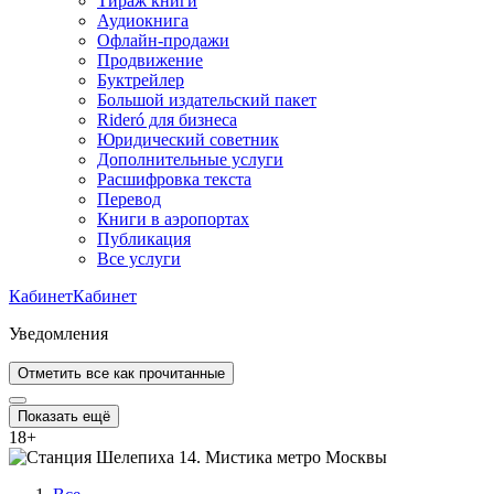
Тираж книги
Аудиокнига
Офлайн-продажи
Продвижение
Буктрейлер
Большой издательский пакет
Rideró для бизнеса
Юридический советник
Дополнительные услуги
Расшифровка текста
Перевод
Книги в аэропортах
Публикация
Все услуги
Кабинет
Кабинет
Уведомления
Отметить все как прочитанные
Показать ещё
18
+