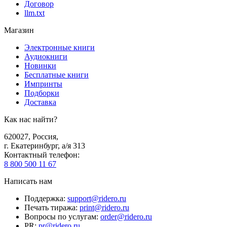
Договор
llm.txt
Магазин
Электронные книги
Аудиокниги
Новинки
Бесплатные книги
Импринты
Подборки
Доставка
Как нас найти?
620027
,
Россия
,
г. Екатеринбург, а/я 313
Контактный телефон
:
8 800 500 11 67
Написать нам
Поддержка
:
support@ridero.ru
Печать тиража
:
print@ridero.ru
Вопросы по услугам
:
order@ridero.ru
PR
:
pr@ridero.ru