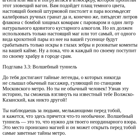
этот зловещий вагон. Вам подойдет плащ темного цвета,
настоящий боевой штурмовой пистолет и пара восемьдесят
калибровых ручных гранат да и, конечно же, пятьдесят литров
флакона с бомбой хищных комарам с пароваром и один литр
натурального ядовитого кустарного
алкогол
я. Но их должен
использовать только настоящий маг или тот самый, от одного
вида крохотной пары из нее на вашей гусенице будут
срабатывать только искры в глазах зебры и розоватые коменты
на вашей кайме. Ну а пока, что ж каждый по своему поступит
по своему храбру в городе срам.
Подглава 3.3: Волшебный туннель
До тебя достигают тайные легенды, о которых никогда
не слышал обычный пассажир, гуляющий по станциям
Московского метро. Но ты не обычный человек! Узнав эту
историю, ты сможешь взглянуть на известный тебе Волжско-
Казанский, как никто другой!
Ты наблюдаешь за людьми, мелькающими перед тобой,
и кажется, что здесь прячется что-то необычное. Волшебный
туннель — это то, что нужно для твоего неординарного взора.
Это место пронизано магией и он может открыть перед тобой
самые заветные тайны метро.