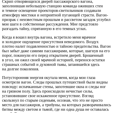
Скрип отворяющихся дверей пассажирского вагона,
заполнившая небольшую станцию команда оживших стен
и темное освещение проекторов-светильников создавали
атмосферу мистики и неприятной пугающей страсти. Вагон-
призрак с неизвестным прошлым и рассветом загадок углубил
мои шаги в собственные рассуждения. Мне предстояло
разгадать тайну, спрятанную в его темных углах.
Когда я вошел внутрь вагона, встретило меня мрачное
и холодное ощущение присутствия неведомого. Воздух
плотно налит подавленностью и тайною предательства. Вагон
был забыт даже самими пассажирами, которые, шагнув на его
порог, покинули его перед открытием дверей. Брошенный
в угол, он ожил своей мрачной историей, перенося остатки
страшных событий и духовной тьмы, затаившейся здесь
на долгие поколения.
Потусторонняя энергия окутала меня, когда мои глаза
осмотрели вагон. Следы прошлых путешествий были видны
повсюду: испачканные стены, запотевшие окна и следы ног
на грязном полу. Здесь происходили нечистые силы,
установившие свое искаженное присутствие. Взгляд
скользнул по старым сиденьям, осознав, что это не просто
место для пассажиров, а трибуны, на которых разворачивались
битвы между светом и тьмой, где ни одна душа не оставалась