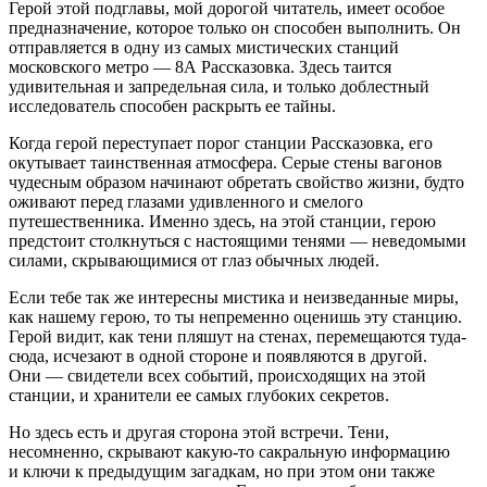
Герой этой подглавы, мой дорогой читатель, имеет особое
предназначение, которое только он способен выполнить. Он
отправляется в одну из самых мистических станций
московского метро — 8А Рассказовка. Здесь таится
удивительная и запредельная сила, и только доблестный
исследователь способен раскрыть ее тайны.
Когда герой переступает порог станции Рассказовка, его
окутывает таинственная атмосфера. Серые стены вагонов
чудесным образом начинают обретать свойство жизни, будто
оживают перед глазами удивленного и смелого
путешественника. Именно здесь, на этой станции, герою
предстоит столкнуться с настоящими тенями — неведомыми
силами, скрывающимися от глаз обычных людей.
Если тебе так же интересны мистика и неизведанные миры,
как нашему герою, то ты непременно оценишь эту станцию.
Герой видит, как тени пляшут на стенах, перемещаются туда-
сюда, исчезают в одной стороне и появляются в другой.
Они — свидетели всех событий, происходящих на этой
станции, и хранители ее самых глубоких секретов.
Но здесь есть и другая сторона этой встречи. Тени,
несомненно, скрывают какую-то сакральную информацию
и ключи к предыдущим загадкам, но при этом они также