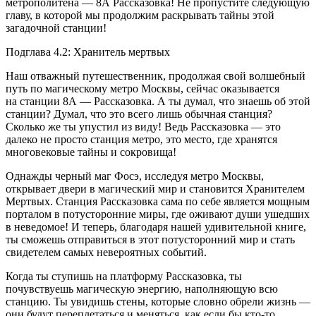
метрополитена — 8А Рассказовка! Не пропустите следующую
главу, в которой мы продолжим раскрывать тайны этой
загадочной станции!
Подглава 4.2: Хранитель мертвых
Наш отважный путешественник, продолжая свой волшебный
путь по магическому метро Москвы, сейчас оказывается
на станции 8А — Рассказовка. А ты думал, что знаешь об этой
станции? Думал, что это всего лишь обычная станция?
Сколько же ты упустил из виду! Ведь Рассказовка — это
далеко не просто станция метро, это место, где хранятся
многовековые тайны и сокровища!
Однажды черный маг Фосэ, исследуя метро Москвы,
открывает двери в магический мир и становится Хранителем
Мертвых. Станция Рассказовка сама по себе является мощным
порталом в потусторонние миры, где оживают души ушедших
в неведомое! И теперь, благодаря нашей удивительной книге,
ты сможешь отправиться в этот потусторонний мир и стать
свидетелем самых невероятных событий.
Когда ты ступишь на платформу Рассказовка, ты
почувствуешь магическую энергию, наполняющую всю
станцию. Ты увидишь стены, которые словно обрели жизнь —
они будут переплетаться и меняться, как если бы кто-то