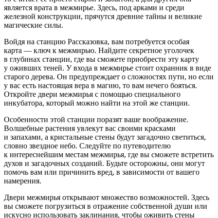
является врата в межмирье. Здесь, под арками и среди
железной конструкции, прячутся древние тайны и великие
магические силы.
Войдя на станцию Рассказовка, вам потребуется особая
карта — ключ к межмирью. Найдите секретное уголочек
в глубинах станции, где вы сможете приобрести эту карту
у оживших теней. У входа в межмирье стоит охранник в виде
старого дерева. Он предупреждает о сложностях пути, но если
у вас есть настоящая вера в магию, то вам нечего бояться.
Откройте двери межмирья с помощью специального
инкубатора, который можно найти на этой же станции.
Особенности этой станции поразят ваше воображение.
Волшебные растения увлекут вас своими красками
и запахами, а кристальные стены будут загадочно светиться,
словно звездное небо. Следуйте по путеводителю
к интереснейшим местам межмирья, где вы сможете встретить
духов и загадочных созданий. Будьте осторожны, они могут
помочь вам или причинить вред, в зависимости от вашего
намерения.
Двери межмирья открывают множество возможностей. Здесь
вы сможете погрузиться в отражение собственной души или
искусно использовать заклинания, чтобы оживить стены