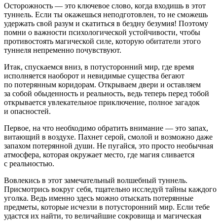
Осторожность — это ключевое слово, когда входишь в этот
туннель. Если ты окажешься неподготовлен, то не сможешь
удержать свой разум и скатиться в бездну безумия! Поэтому
помни о важности психологической устойчивости, чтобы
противостоять магической силе, которую обитатели этого
туннеля непременно почувствуют.
Итак, спускаемся вниз, в потусторонний мир, где время
исполняется наоборот и невидимые существа бегают
по потерянным коридорам. Открываем двери и оставляем
за собой обыденность и реальность, ведь теперь перед тобой
открывается увлекательное приключение, полное загадок
и опасностей.
Первое, на что необходимо обратить внимание — это запах,
витающий в воздухе. Пахнет серой, смолой и возможно даже
запахом потерянной души. Не пугайся, это просто необычная
атмосфера, которая окружает место, где магия сливается
с реальностью.
Вовлекись в этот замечательный волшебный туннель.
Присмотрись вокруг себя, тщательно исследуй тайны каждого
уголка. Ведь именно здесь можно отыскать потерянные
предметы, которые исчезли в потусторонний мир. Если тебе
удастся их найти, то величайшие сокровища и магическая