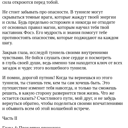
сила откроются перед тобой.
Не стоит забывать про опасности. В туннеле могут
скрываться темные враги, которые жаждут твоей энергии
и силы. Будь предельно осторожен и никогда не отходите
от основных правил магии, которым научил тебя твой
наставник Фосэ. Его мудрость и знания помогут тебе
противостоять опасностям, которые поджидают на каждом
шагу.
Закрыв глаза, исследуй туннель своими внутренними
чувствами. Не бойся слушать свое сердце и посмотреть
в глубь своей души, ведь именно там находится ключ от всех
загадок и чудес этого волшебного туннеля.
И помни, дорогой путник! Когда ты вернешься из этого
туннеля, ты станешь тем, кем ты сам хочешь быть. Это
путешествие изменит тебя навсегда, и только ты сможешь
решить, в какую сторону развернется твоя жизнь. Что же
остается сказать? Счастливого пути, мой друг, и не забудь
вернуться обратно, чтобы поделиться своими впечатлениями
и объявить всем об этой волшебной встрече.
Часть II
Глава 4: Проклятие прошлого