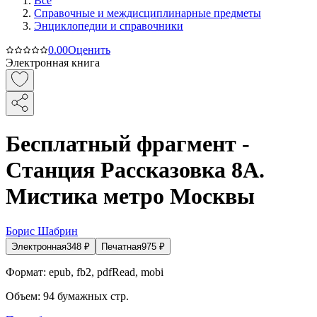
Все
Справочные и междисциплинарные предметы
Энциклопедии и справочники
0.0
0
Оценить
Электронная книга
Бесплатный фрагмент -
Станция Рассказовка 8А.
Мистика метро Москвы
Борис Шабрин
Электронная
348
₽
Печатная
975
₽
Формат:
epub, fb2, pdfRead, mobi
Объем:
94
бумажных стр.