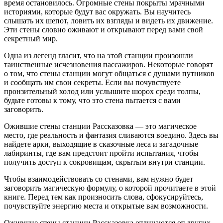
время остановилось. Огромные стены покрыты мрачными
историями, которые будут вас окружать. Вы научитесь
слышать их шепот, ловить их взгляды и видеть их движение.
Эти стены словно оживают и открывают перед вами свой
секретный мир.
Одна из легенд гласит, что на этой станции произошли
таинственные исчезновения пассажиров. Некоторые говорят
о том, что стены станции могут общаться с душами путников
и сообщать им свои секреты. Если вы почувствуете
пронзительный холод или услышите шорох среди толпы,
будьте готовы к тому, что это стена пытается с вами
заговорить.
Ожившие стены станции Рассказовка — это магическое
место, где реальность и фантазия сливаются воедино. Здесь вы
найдете арки, выходящие в сказочные леса и загадочные
лабиринты, где вам предстоит пройти испытания, чтобы
получить доступ к сокровищам, скрытым внутри станции.
Чтобы взаимодействовать со стенами, вам нужно будет
заговорить магическую формулу, о которой прочитаете в этой
книге. Перед тем как произносить слова, сфокусируйтесь,
почувствуйте энергию места и открытые вам возможности.
Ожившие стены станции Рассказовка отличаются от других