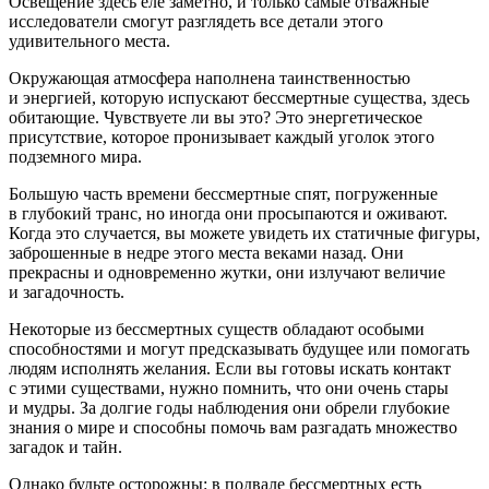
Освещение здесь еле заметно, и только самые отважные
исследователи смогут разглядеть все детали этого
удивительного места.
Окружающая атмосфера наполнена таинственностью
и энергией, которую испускают бессмертные существа, здесь
обитающие. Чувствуете ли вы это? Это энергетическое
присутствие, которое пронизывает каждый уголок этого
подземного мира.
Большую часть времени бессмертные спят, погруженные
в глубокий транс, но иногда они просыпаются и оживают.
Когда это случается, вы можете увидеть их статичные фигуры,
заброшенные в недре этого места веками назад. Они
прекрасны и одновременно жутки, они излучают величие
и загадочность.
Некоторые из бессмертных существ обладают особыми
способностями и могут предсказывать будущее или помогать
людям исполнять желания. Если вы готовы искать контакт
с этими существами, нужно помнить, что они очень стары
и мудры. За долгие годы наблюдения они обрели глубокие
знания о мире и способны помочь вам разгадать множество
загадок и тайн.
Однако будьте осторожны: в подвале бессмертных есть