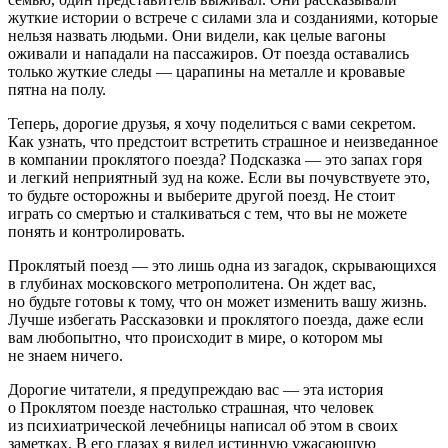
жуткие истории о встрече с силами зла и созданиями, которые
нельзя назвать людьми. Они видели, как целые вагоны
оживали и нападали на пассажиров. От поезда оставались
только жуткие следы — царапины на металле и кровавые
пятна на полу.
Теперь, дорогие друзья, я хочу поделиться с вами секретом.
Как узнать, что предстоит встретить страшное и неизведанное
в компании проклятого поезда? Подсказка — это запах горя
и легкий неприятный зуд на коже. Если вы почувствуете это,
то будьте осторожны и выберите другой поезд. Не стоит
играть со смертью и сталкиваться с тем, что вы не можете
понять и контролировать.
Проклятый поезд — это лишь одна из загадок, скрывающихся
в глубинах московского метрополитена. Он ждет вас,
но будьте готовы к тому, что он может изменить вашу жизнь.
Лучше избегать Рассказовки и проклятого поезда, даже если
вам любопытно, что происходит в мире, о котором мы
не знаем ничего.
Дорогие читатели, я предупреждаю вас — эта история
о Проклятом поезде настолько страшная, что человек
из психиатрической лечебницы написал об этом в своих
заметках. В его глазах я видел истинную ужасающую