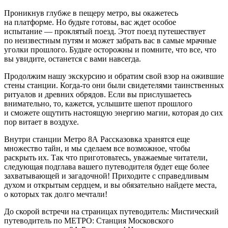
Проникнув глубже в пещеру метро, вы окажетесь
на платформе. Но будьте готовы, вас ждет особое
испытание — проклятый поезд. Этот поезд путешествует
по неизвестным путям и может забрать вас в самые мрачные
уголки прошлого. Будьте осторожны и помните, что все, что
вы увидите, останется с вами навсегда.
Продолжим нашу экскурсию и обратим свой взор на ожившие
стены станции. Когда-то они были свидетелями таинственных
ритуалов и древних обрядов. Если вы прислушаетесь
внимательно, то, кажется, услышите шепот прошлого
и сможете ощутить настоящую энергию магии, которая до сих
пор витает в воздухе.
Внутри станции Метро 8А Рассказовка хранятся еще
множество тайн, и мы сделаем все возможное, чтобы
раскрыть их. Так что приготовьтесь, уважаемые читатели,
следующая подглава вашего путеводителя будет еще более
захватывающей и загадочной! Приходите с справедливым
духом и открытым сердцем, и вы обязательно найдете места,
о которых так долго мечтали!
До скорой встречи на страницах путеводитель: Мистический
путеводитель по МЕТРО: Станция Московского