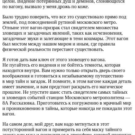
целой. Видение потерянных душ и демонов, слоняющихся
по вагону, вызвало у меня дрожь по коже.
Было трудно поверить, что все это существовало прямо под
землей, под повседневной рутиной московского метро.
Отныне этот вагон-призрак стал свидетелем множества
зловещих и загадочных явлений, таких как исчезновения,
загадочные звуки и залегающие в тени кошмары. Этот вагон
был мостом между нашим миром и иным, где правила
физической реальности перестают существовать.
Я готов дать вам ключ от этого зловещего вагона.
Не пугайтесь его видения и не бойтесь темноты, которая
находится внутри. Вам нужно только открыть дверь своего
воображения и готовиться к незабываемому путешествию
в мир тайн и загадок. И помните, в этом вагоне каждая деталь
имеет значение, и вам предстоит раскрыть его магическое
прошлое. Не упустите шанс стать свидетелем самых тайных
и зловещих событий станции Московского метрополитена —
8А Рассказовка. Приготовьтесь к погружению в мрачный мир
и проникновению в тайны, которые никогда не покидали этот
вагон.
На самом деле, мой друг, вам надо метнуться в этот
потусторонний вагон и примерить на себя маску тайного
агента или мага и погрузиться в атмосферу, которой пропитан