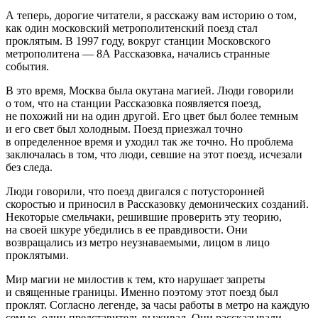
А теперь, дорогие читатели, я расскажу вам историю о том,
как один московский метрополитенский поезд стал
проклятым. В 1997 году, вокруг станции Московского
метрополитена — 8А Рассказовка, начались странные
события.
В это время, Москва была окутана магией. Люди говорили
о том, что на станции Рассказовка появляется поезд,
не похожий ни на один другой. Его цвет был более темным
и его свет был холодным. Поезд приезжал точно
в определенное время и уходил так же точно. Но проблема
заключалась в том, что люди, севшие на этот поезд, исчезали
без следа.
Люди говорили, что поезд двигался с потусторонней
скоростью и приносил в Рассказовку демонических созданий.
Некоторые смельчаки, решившие проверить эту теорию,
на своей шкуре убедились в ее правдивости. Они
возвращались из метро неузнаваемыми, лицом в лицо
проклятыми.
Мир магии не милостив к тем, кто нарушает запреты
и священные границы. Именно поэтому этот поезд был
проклят. Согласно легенде, за часы работы в метро на каждую
семью, один представитель выживал. Они рассказывали