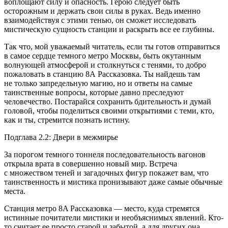
воплощают силу и опасность. Герою следует быть
осторожным и держать свои силы в руках. Ведь именно
взаимодействуя с этими тенью, он сможет исследовать
мистическую сущность станции и раскрыть все ее глубины.
Так что, мой уважаемый читатель, если ты готов отправиться
в самое сердце темного метро Москвы, быть окутанным
волнующей атмосферой и столкнуться с тенями, то добро
пожаловать в станцию 8А Рассказовка. Ты найдешь там
не только запредельную магию, но и ответы на самые
таинственные вопросы, которые давно преследуют
человечество. Постарайся сохранить бдительность и думай
головой, чтобы поделиться своими открытиями с теми, кто,
как и ты, стремится познать истину.
Подглава 2.2: Двери в межмирье
За порогом темного тоннеля последовательность вагонов
открыла врата в совершенно новый мир. Встреча
с множеством теней и загадочных фигур покажет вам, что
таинственность и мистика пронизывают даже самые обычные
места.
Станция метро 8A Рассказовка — место, куда стремятся
истинные почитатели мистики и необъяснимых явлений. Кто-
то считает ее просто старой и забытой, а для других она