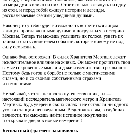
из мира духов влиял на них. Стоит только взглянуть на одну
из стен, и перед тобой оживут истории и легенды,
рассказываемые самими ушедшими душами.
Наконец-то у тебя будет возможность встретиться лицом
к лицу с прославленными духами и погрузиться в историю
Москвы. Теперь ты можешь услышать их голоса, узнать их
тайны и стать свидетелем событий, которые никому не под
силу осмыслить.
Однако будь осторожен! В силах Хранителя Мертвых лежит
исключительное влияние на живых. Он может прочитать твои
самые сокровенные мысли и даже изменить твою реальность.
Поэтому будь готов к борьбе не только с мистическими
силами, но и со своими собственными страхами
и сомнениями.
Не забывай, что ты не просто путешественник, ты —
настоящий исследователь магического метро и Хранитель
Мертвых. Будь уверен в своих силах и не оставляй ни одного
уголка станции неизведанным. Ведь только там, в глубинах
вечности, ты сможешь найти истинное искупление
и открывать двери в новые измерения!
Бесплатный фрагмент закончился.