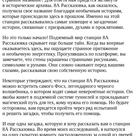
в исторические архивы. 8А Рассказовка, как оказалось,
получила свое название благодаря необычным историям,
которые происходили здесь в прошлом. Именно на этой
станции рассказывались самые зловещие и загадочные
истории, связанные с призраками, духами и проклятиями.
Но это только начало! Подземный мир станции 8А
Рассказовка скрывает еще больше тайн. Когда вы впервые
оказываетесь здесь, вы ощущаете странное притяжение
и необычную энергетику. Прогулявшись по платформе, вы
замечаете, что стены украшены странными рисунками,
символами и рунами. Они словно оживают перед вашими
глазами, рассказывая свою собственную историю.
Некоторые утверждают, что на станции 8А Рассказовка
можно встретить самого Фосэ, легендарного черного
волшебника, о котором ходят самые невероятные истории. Он
якобы живет в подземной системе туннелей и прокладывает
магический путь для тех, кому нужна его помощь. Но будьте
осторожны, вам придется пройти через ряд испытаний
и решить загадки, чтобы получить его помощь.
И еще одна загадка, которую я хочу рассказать вам о станции
8А Рассказовка. Во время моих исследований, я наткнулся
на одну скрытую комнату, расположенную за одной из дверей