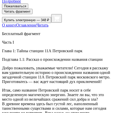
Подробнее
Пожаловаться
Читать фрагмент
Купить
электронную — 348 ₽
О книге
Оглавление
Читать
Бесплатный фрагмент
Часть I
Глава 1: Тайны станции 11А Петровский парк
Подглава 1.1: Рассказ о происхождении названия станции
Добро пожаловать, уважаемые читатели! Сегодня я расскажу
вам удивительную историю о происхождении названия одной
загадочной станции 11А Петровский парк московского метро.
Приготовьтесь — вас ждет настоящий дух приключений!
Итак, само название Петровский парк носит в себе
определенную магическую энергию. Знаете ли вы, что это
место одной из величайших сражений сил добра и зла?
В древние времена здесь был густой лес, наполненный
таинственными существами и силами, которые нам сегодня
уже почти не встретить. Века назад, на этом месте