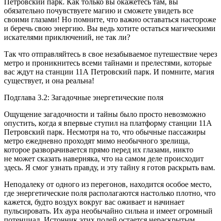
Петровский парк. Как только вы окажетесь там, вы
обязательно почувствуете магию и сможете увидеть все
своими глазами! Но помните, что важно оставаться настороже
и беречь свою энергию. Вы ведь хотите остаться магическими
искателями приключений, не так ли?
Так что отправляйтесь в свое незабываемое путешествие через
метро и проникнитесь всеми тайнами и прелестями, которые
вас ждут на станции 11А Петровский парк. И помните, магия
существует, и она реальна!
Подглава 3.2: Загадочные энергетические поля
Ощущение загадочности и тайны было просто невозможно
опустить, когда я впервые ступил на платформу станции 11A
Петровский парк. Несмотря на то, что обычные пассажиры
метро ежедневно проходят мимо необычного зрелища,
которое разворачивается прямо перед их глазами, никто
не может сказать наверняка, что на самом деле происходит
здесь. Я смог узнать правду, и эту тайну я готов раскрыть вам.
Неподалеку от одного из перегонов, находится особое место,
где энергетические поля располагаются настолько плотно, что
кажется, будто воздух вокруг вас оживает и начинает
пульсировать. Их аура необычайно сильна и имеет огромный
потенциал. Источник этих полей остается нераскрытым