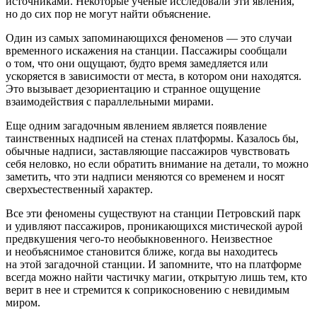
источниками. Некоторые ученые исследовали эти явления,
но до сих пор не могут найти объяснение.
Один из самых запоминающихся феноменов — это случаи
временного искажения на станции. Пассажиры сообщали
о том, что они ощущают, будто время замедляется или
ускоряется в зависимости от места, в котором они находятся.
Это вызывает дезориентацию и странное ощущение
взаимодействия с параллельными мирами.
Еще одним загадочным явлением является появление
таинственных надписей на стенах платформы. Казалось бы,
обычные надписи, заставляющие пассажиров чувствовать
себя неловко, но если обратить внимание на детали, то можно
заметить, что эти надписи меняются со временем и носят
сверхъестественный характер.
Все эти феномены существуют на станции Петровский парк
и удивляют пассажиров, проникающихся мистической аурой
предвкушения чего-то необыкновенного. Неизвестное
и необъяснимое становится ближе, когда вы находитесь
на этой загадочной станции. И запомните, что на платформе
всегда можно найти частичку магии, открытую лишь тем, кто
верит в нее и стремится к соприкосновению с невидимым
миром.