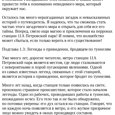
привести тебя к пониманию невидимого мира, который
окружает нас.
Осталось так много неразгаданных загадок и невысказанных
историй о путеводитель. Я надеюсь, что ты сможешь стать
частью этого загадочного мира и открыть для себя все его
тайны. Вперед, смело ищи магию и приключения на перронах
станции 11А Петровский парк! И помни, что волшебство
может сбыться, если только верить в его существование!
Подглава 1.3: Легенды о привидении, бродящем по туннелям
Уже много лет, дорогие читатели, метро станции 11А
Петровский парк является местом, где люди сталкиваются
с невероятными и порой пугающими явлениями. Одной
из самых известных легенд, связанных с этой станцией,
является история о привидении, которое бродит по туннелям.
Много лет назад, когда станция только появилась на свете,
произошло страшное происшествие, которое стало началом
легенды. Один из рабочих, проводивших работы в туннелях,
неожиданно исчез. Его тело так и не было обнаружено,
но потомки уверены: его дух остался на станции. Говорят, что
он каждую ночь появляется в метро, и его жуткое призрачное
лицо можно увидеть в окнах проходящих составов.