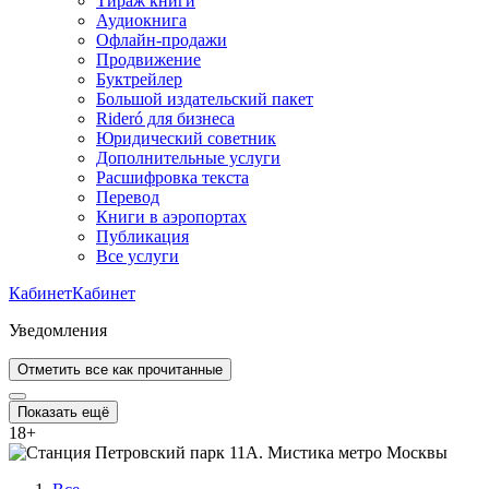
Тираж книги
Аудиокнига
Офлайн-продажи
Продвижение
Буктрейлер
Большой издательский пакет
Rideró для бизнеса
Юридический советник
Дополнительные услуги
Расшифровка текста
Перевод
Книги в аэропортах
Публикация
Все услуги
Кабинет
Кабинет
Уведомления
Отметить все как прочитанные
Показать ещё
18
+