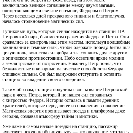
заключилось великое соглашение между двумя магами,
олицетворяющими светлое и темное, Федором и Петром.
Через несколько дней прекрасного тишины и благополучия,
началось столкновение магических сил.
Тупиковый путь, который сейчас находится на станции 11А
Петровский парк, был местом сражения Федора и Петра. Они
сражались за контроль над этим местом, используя волшебные
заклинания и темные силы, чтобы одержать победу. Битва шла
целую ночь, воинства сил добра и зла сошлись друг с другом
в эпическом противостоянии. Небо осветили яркие молнии,
а земля тряслась от потрясений. Наконец, Петр понял, что
безжалостные и коварные магические способности Федора
слишком сильны. Он был вынужден отступить и оставить
станцию во владении своего соперника.
Таким образом, станция получила свое название Петровский
парк в честь Петра, который не нашел сил справиться
с хитростью Федора. История осталась в памяти древних
хранителей, которые передали ее из поколения в поколение.
Магическая энергия пронизывает поезда и платформы даже
сегодня, создавая атмосферу тайны и мистики.
Уже даже в самом начале поездки на станцию, пассажир
чувствует некую необычную ауру — это ощущение, что здесь