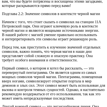
вам, что вы будете потрясены и восхищены этими загадками,
которые раскрываются прямо перед вами!
Подглава 2.2: Значение символов в контексте черной магии
Начнем с того, что стоит сказать о символах на станции 11А
Петровский парк. Они играют ключевую роль в контексте
черной магии и являются мощными источниками энергии.
В нашей работе с магией умение правильно использовать
и интерпретировать эти символы играет решающую роль.
Перед тем, как приступить к изучению значений отдельных
символов, важно понять, что черная магия в наши дни
представляет собой сложную и опасную практику. Она
требует особого внимания и ответственности.
Первый символ, о котором я хотел бы рассказать, — это
перевернутый пентаграмма. Он является одним из самых
мощных символов черной магии. Пентаграмма, помещенная
вверх ногами, символизирует открытие портала в мир
демонов и злых сил. Этот символ может быть использован для
вызова и контроля темных сущностей. Однако, я настоятельно
рекомендую воздержаться от его использования, так как это
может иметь непредсказуемые последствия.
Другой важный символ — это зигзагообразная линия. Она