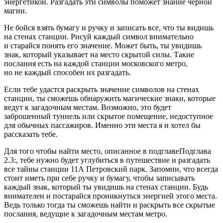
энергетикой. Разгадать эти символы поможет знание черной
магии.
Не бойся взять бумагу и ручку и записать все, что ты видишь
на стенах станции. Рисуй каждый символ внимательно
и старайся понять его значение. Может быть, ты увидишь
знак, который указывает на место скрытой силы. Такие
послания есть на каждой станции московского метро,
но не каждый способен их разгадать.
Если тебе удастся раскрыть значение символов на стенах
станции, ты сможешь обнаружить магические знаки, которые
ведут к загадочным местам. Возможно, это будет
заброшенный туннель или скрытое помещение, недоступное
для обычных пассажиров. Именно эти места я и хотел бы
рассказать тебе.
Для того чтобы найти место, описанное в подглавеПодглава
2.3:, тебе нужно будет углубиться в путешествие и разгадать
все тайны станции 11А Петровский парк. Запомни, что всегда
стоит иметь при себе ручку и бумагу, чтобы записывать
каждый знак, который ты увидишь на стенах станции. Будь
внимателен и постарайся проникнуться энергией этого места.
Ведь только тогда ты сможешь найти и раскрыть все скрытые
послания, ведущие к загадочным местам метро.