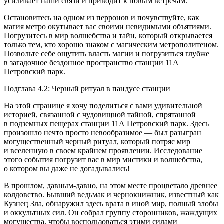
усиливает наши связи и приводит к новым встречам.
Остановитесь на одном из перронов и почувствуйте, как
магия метро окутывает вас своими невидимыми объятиями.
Погрузитесь в мир волшебства и тайн, который открывается
только тем, кто хорошо знаком с магическим метрополитеном.
Позвольте себе ощутить власть магии и погрузиться глубже
в загадочное бездонное пространство станции 11А
Петровский парк.
Подглава 4.2: Черный ритуал в пандусе станции
На этой странице я хочу поделиться с вами удивительной
историей, связанной с чудовищной тайной, спрятанной
в подземных пещерах станции 11А Петровский парк. Здесь
произошло нечто просто невообразимое — был разыгран
могущественный черный ритуал, который потряс мир
и вселенную в своем крайнем проявлении. Исследование
этого события погрузит вас в мир мистики и волшебства,
о котором вы даже не догадывались!
В прошлом, давным-давно, на этом месте процветало древнее
колдовство. Бывший ведьмак и чернокнижник, известный как
Кузнец Зла, обнаружил здесь врата в иной мир, полный злобы
и оккультных сил. Он собрал группу сторонников, жаждущих
могущества, чтобы воспользоваться этими силами