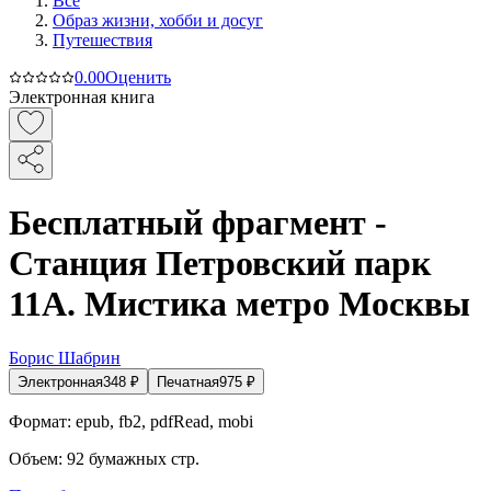
Все
Образ жизни, хобби и досуг
Путешествия
0.0
0
Оценить
Электронная книга
Бесплатный фрагмент -
Станция Петровский парк
11А. Мистика метро Москвы
Борис Шабрин
Электронная
348
₽
Печатная
975
₽
Формат:
epub, fb2, pdfRead, mobi
Объем:
92
бумажных стр.