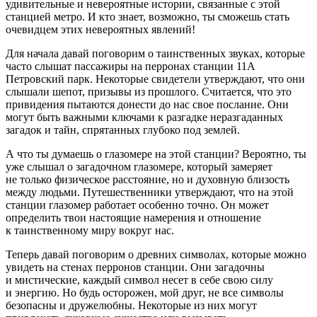
удивительные и невероятные истории, связанные с этой
станцией метро. И кто знает, возможно, ты сможешь стать
очевидцем этих невероятных явлений!
Для начала давай поговорим о таинственных звуках, которые
часто слышат пассажиры на перронах станции 11А
Петровский парк. Некоторые свидетели утверждают, что они
слышали шепот, призывы из прошлого. Считается, что это
привидения пытаются донести до нас свое послание. Они
могут быть важными ключами к разгадке неразгаданных
загадок и тайн, спрятанных глубоко под землей.
А что ты думаешь о глазомере на этой станции? Вероятно, ты
уже слышал о загадочном глазомере, который замеряет
не только физическое расстояние, но и духовную близость
между людьми. Путешественники утверждают, что на этой
станции глазомер работает особенно точно. Он может
определить твои настоящие намерения и отношение
к таинственному миру вокруг нас.
Теперь давай поговорим о древних символах, которые можно
увидеть на стенах перронов станции. Они загадочны
и мистические, каждый символ несет в себе свою силу
и энергию. Но будь осторожен, мой друг, не все символы
безопасны и дружелюбны. Некоторые из них могут