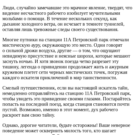
Люди, случайно замечавшие это мрачное явление, твердят, что
видение несчастного рабочего изобилует мучительными
мольбами о помощи. В течение нескольких секунд, как
дыхание холодного ветра, он исчезает в темноте туннелей,
оставляя лишь тревожные следы своего существования.
Многие путники на станции 11А Петровский парк отмечали
мистическую ауру, окружающую это место. Одни говорят
о сильной дрожи воздуха, другие — о том, что ощущают
невидимую присутствие и неясные шорохи, которые мешают
заснуть ночью. И хотя звонок поезда четко разрезает эту
тишину, легенда о привидении продолжает жить и ажурным
кружевом плетет сети черных мистических точек, погружая
каждого искателя приключений в мир таинственности.
Смелый путешественник, если вы настоящий искатель тайн,
немедленно отправляйтесь на станцию 11А Петровский парк,
чтобы увидеть это привидение своими глазами. Постарайтесь
попасть на последний поезд, когда станция становится почти
пустой. Возможно, именно в этот момент, дух рабочего
раскроет вам свою тайну.
Однако, дорогие читатели, будьте осторожны! Ваше неверное
поведение может осквернить милость того, кто шагает