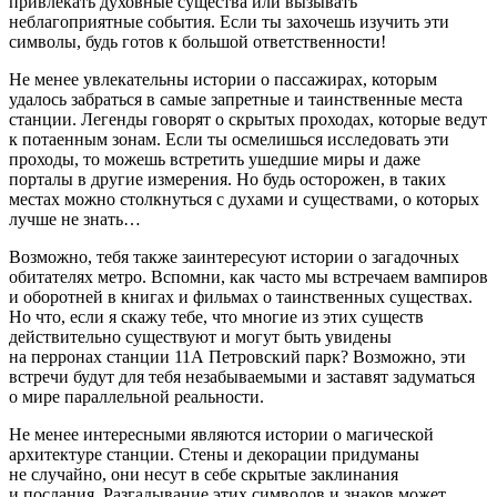
привлекать духовные существа или вызывать
неблагоприятные события. Если ты захочешь изучить эти
символы, будь готов к большой ответственности!
Не менее увлекательны истории о пассажирах, которым
удалось забраться в самые запретные и таинственные места
станции. Легенды говорят о скрытых проходах, которые ведут
к потаенным зонам. Если ты осмелишься исследовать эти
проходы, то можешь встретить ушедшие миры и даже
порталы в другие измерения. Но будь осторожен, в таких
местах можно столкнуться с духами и существами, о которых
лучше не знать…
Возможно, тебя также заинтересуют истории о загадочных
обитателях метро. Вспомни, как часто мы встречаем вампиров
и оборотней в книгах и фильмах о таинственных существах.
Но что, если я скажу тебе, что многие из этих существ
действительно существуют и могут быть увидены
на перронах станции 11А Петровский парк? Возможно, эти
встречи будут для тебя незабываемыми и заставят задуматься
о мире параллельной реальности.
Не менее интересными являются истории о магической
архитектуре станции. Стены и декорации придуманы
не случайно, они несут в себе скрытые заклинания
и послания. Разгадывание этих символов и знаков может