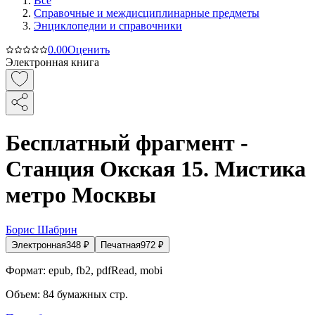
Все
Справочные и междисциплинарные предметы
Энциклопедии и справочники
0.0
0
Оценить
Электронная книга
Бесплатный фрагмент -
Станция Окская 15. Мистика
метро Москвы
Борис Шабрин
Электронная
348
₽
Печатная
972
₽
Формат:
epub, fb2, pdfRead, mobi
Объем:
84
бумажных стр.