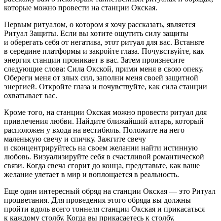
которые можно провести на станции Окская.
Первым ритуалом, о котором я хочу рассказать, является
Ритуал Защиты. Если вы хотите ощутить силу защиты
и оберегать себя от негатива, этот ритуал для вас. Встаньте
в середине платформы и закройте глаза. Почувствуйте, как
энергия станции проникает в вас. Затем произнесите
следующие слова: Сила Окской, прими меня в свою опеку.
Обереги меня от злых сил, заполни меня своей защитной
энергией. Откройте глаза и почувствуйте, как сила станции
охватывает вас.
Кроме того, на станции Окская можно провести ритуал для
привлечения любви. Найдите ближайший алтарь, который
расположен у входа на вестибюль. Положите на него
маленькую свечу и спичку. Зажгите свечу
и сконцентрируйтесь на своем желании найти истинную
любовь. Визуализируйте себя в счастливой романтической
связи. Когда свеча сгорит до конца, представьте, как ваше
желание улетает в мир и воплощается в реальность.
Еще один интересный обряд на станции Окская — это Ритуал
процветания. Для проведения этого обряда вы должны
пройти вдоль всего тоннеля станции Окская и прикасаться
к каждому столбу. Когда вы прикасаетесь к столбу,