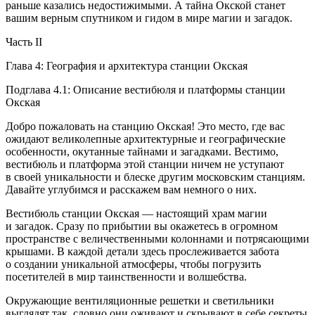
раньше казались недостижимыми. А тайна Окской станет
вашим верным спутником и гидом в мире магии и загадок.
Часть II
Глава 4: География и архитектура станции Окская
Подглава 4.1: Описание вестибюля и платформы станции
Окская
Добро пожаловать на станцию Окская! Это место, где вас
ожидают великолепные архитектурные и географические
особенности, окутанные тайнами и загадками. Вестимо,
вестибюль и платформа этой станции ничем не уступают
в своей уникальности и блеске другим московским станциям.
Давайте углубимся и расскажем вам немного о них.
Вестибюль станции Окская — настоящий храм магии
и загадок. Сразу по прибытии вы окажетесь в огромном
пространстве с величественными колоннами и потрясающими
крышами. В каждой детали здесь прослеживается забота
о создании уникальной атмосферы, чтобы погрузить
посетителей в мир таинственности и волшебства.
Окружающие вентиляционные решетки и светильники
выглядят так, словно они оживают и скрывают в себе секреты