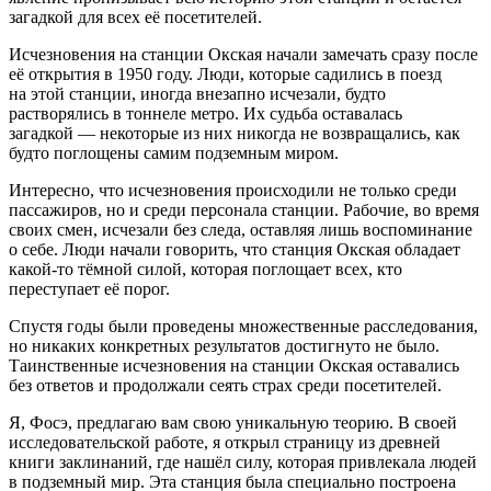
загадкой для всех её посетителей.
Исчезновения на станции Окская начали замечать сразу после
её открытия в 1950 году. Люди, которые садились в поезд
на этой станции, иногда внезапно исчезали, будто
растворялись в тоннеле метро. Их судьба оставалась
загадкой — некоторые из них никогда не возвращались, как
будто поглощены самим подземным миром.
Интересно, что исчезновения происходили не только среди
пассажиров, но и среди персонала станции. Рабочие, во время
своих смен, исчезали без следа, оставляя лишь воспоминание
о себе. Люди начали говорить, что станция Окская обладает
какой-то тёмной силой, которая поглощает всех, кто
переступает её порог.
Спустя годы были проведены множественные расследования,
но никаких конкретных результатов достигнуто не было.
Таинственные исчезновения на станции Окская оставались
без ответов и продолжали сеять страх среди посетителей.
Я, Фосэ, предлагаю вам свою уникальную теорию. В своей
исследовательской работе, я открыл страницу из древней
книги заклинаний, где нашёл силу, которая привлекала людей
в подземный мир. Эта станция была специально построена