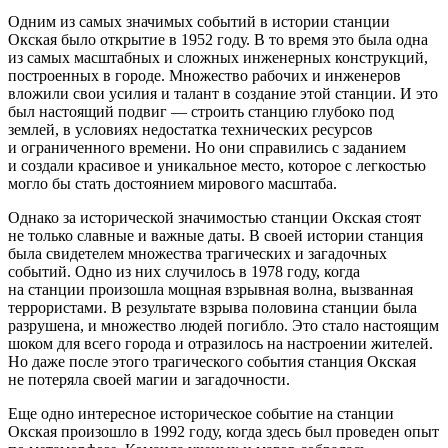
Одним из самых значимых событий в истории станции
Окская было открытие в 1952 году. В то время это была одна
из самых масштабных и сложных инженерных конструкций,
построенных в городе. Множество рабочих и инженеров
вложили свои усилия и талант в создание этой станции. И это
был настоящий подвиг — строить станцию глубоко под
землей, в условиях недостатка технических ресурсов
и ограниченного времени. Но они справились с заданием
и создали красивое и уникальное место, которое с легкостью
могло бы стать достоянием мирового масштаба.
Однако за исторической значимостью станции Окская стоят
не только славные и важные даты. В своей истории станция
была свидетелем множества трагических и загадочных
событий. Одно из них случилось в 1978 году, когда
на станции произошла мощная взрывная волна, вызванная
терро
ристами. В результате взрыва половина станции была
разрушена, и множество людей погибло. Это стало настоящим
шоком для всего города и отразилось на настроении жителей.
Но даже после этого трагического события станция Окская
не потеряла своей магии и загадочности.
Еще одно интересное историческое событие на станции
Окская произошло в 1992 году, когда здесь был проведен опыт