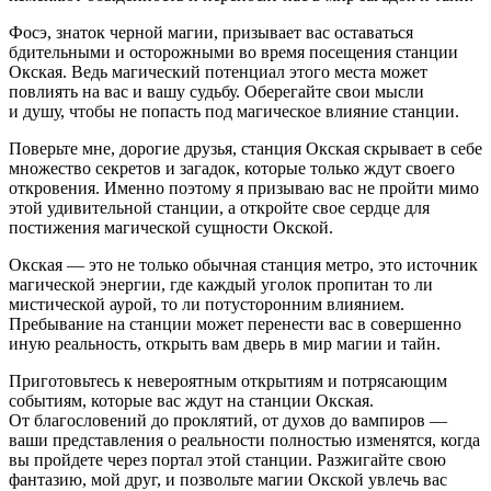
Фосэ, знаток черной магии, призывает вас оставаться
бдительными и осторожными во время посещения станции
Окская. Ведь магический потенциал этого места может
повлиять на вас и вашу судьбу. Оберегайте свои мысли
и душу, чтобы не попасть под магическое влияние станции.
Поверьте мне, дорогие друзья, станция Окская скрывает в себе
множество секретов и загадок, которые только ждут своего
откровения. Именно поэтому я призываю вас не пройти мимо
этой удивительной станции, а откройте свое сердце для
постижения магической сущности Окской.
Окская — это не только обычная станция метро, это источник
магической энергии, где каждый уголок пропитан то ли
мистической аурой, то ли потусторонним влиянием.
Пребывание на станции может перенести вас в совершенно
иную реальность, открыть вам дверь в мир магии и тайн.
Приготовьтесь к невероятным открытиям и потрясающим
событиям, которые вас ждут на станции Окская.
От благословений до проклятий, от духов до вампиров —
ваши представления о реальности полностью изменятся, когда
вы пройдете через портал этой станции.
Разжиг
айте свою
фантазию, мой друг, и позвольте магии Окской увлечь вас