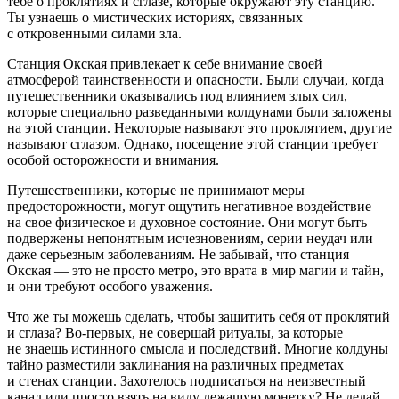
тебе о проклятиях и сглазе, которые окружают эту станцию.
Ты узнаешь о мистических историях, связанных
с откровенными силами зла.
Станция Окская привлекает к себе внимание своей
атмосферой таинственности и опасности. Были случаи, когда
путешественники оказывались под влиянием злых сил,
которые специально разведанными колдунами были заложены
на этой станции. Некоторые называют это проклятием, другие
называют сглазом. Однако, посещение этой станции требует
особой осторожности и внимания.
Путешественники, которые не принимают меры
предосторожности, могут ощутить негативное воздействие
на свое физическое и духовное состояние. Они могут быть
подвержены непонятным исчезновениям, серии неудач или
даже серьезным заболеваниям. Не забывай, что станция
Окская — это не просто метро, это врата в мир магии и тайн,
и они требуют особого уважения.
Что же ты можешь сделать, чтобы защитить себя от проклятий
и сглаза? Во-первых, не совершай ритуалы, за которые
не знаешь истинного смысла и последствий. Многие колдуны
тайно разместили заклинания на различных предметах
и стенах станции. Захотелось подписаться на неизвестный
канал или просто взять на виду лежащую монетку? Не делай