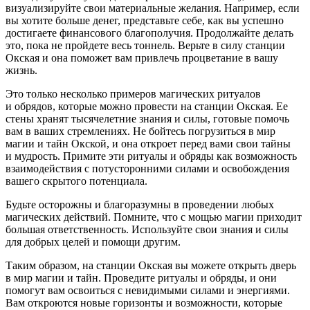
визуализируйте свои материальные желания. Например, если
вы хотите больше денег, представьте себе, как вы успешно
достигаете финансового благополучия. Продолжайте делать
это, пока не пройдете весь тоннель. Верьте в силу станции
Окская и она поможет вам привлечь процветание в вашу
жизнь.
Это только несколько примеров магических ритуалов
и обрядов, которые можно провести на станции Окская. Ее
стены хранят тысяче
летн
ие знания и силы, готовые помочь
вам в ваших стремлениях. Не бойтесь погрузиться в мир
магии и тайн Окской, и она откроет перед вами свои тайны
и мудрость. Примите эти ритуалы и обряды как возможность
взаимодействия с потусторонними силами и освобождения
вашего скрытого потенциала.
Будьте осторожны и благоразумны в проведении любых
магических действий. Помните, что с мощью магии приходит
большая ответственность. Используйте свои знания и силы
для добрых целей и помощи другим.
Таким образом, на станции Окская вы можете открыть дверь
в мир магии и тайн. Проведите ритуалы и обряды, и они
помогут вам освоиться с невидимыми силами и энергиями.
Вам откроются новые горизонты и возможности, которые