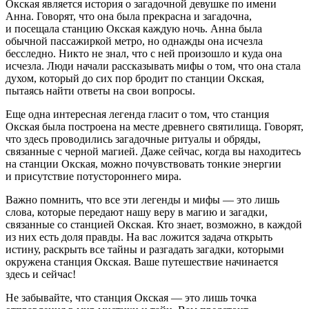
Окская является история о загадочной девушке по имени
Анна. Говорят, что она была прекрасна и загадочна,
и посещала станцию Окская каждую ночь. Анна была
обычной пассажиркой метро, но однажды она исчезла
бесследно. Никто не знал, что с ней произошло и куда она
исчезла. Люди начали рассказывать мифы о том, что она стала
духом, который до сих пор бродит по станции Окская,
пытаясь найти ответы на свои вопросы.
Еще одна интересная легенда гласит о том, что станция
Окская была построена на месте древнего святилища. Говорят,
что здесь проводились загадочные ритуалы и обряды,
связанные с черной магией. Даже сейчас, когда вы находитесь
на станции Окская, можно почувствовать тонкие энергии
и присутствие потустороннего мира.
Важно помнить, что все эти легенды и мифы — это лишь
слова, которые передают нашу веру в магию и загадки,
связанные со станцией Окская. Кто знает, возможно, в каждой
из них есть доля правды. На вас ложится задача открыть
истину, раскрыть все тайны и разгадать загадки, которыми
окружена станция Окская. Ваше путешествие начинается
здесь и сейчас!
Не забывайте, что станция Окская — это лишь точка