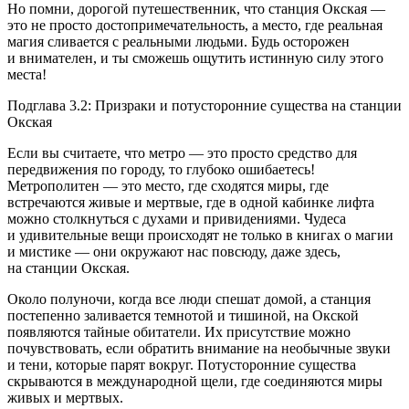
Но помни, дорогой путешественник, что станция Окская —
это не просто достопримечательность, а место, где реальная
магия сливается с реальными людьми. Будь осторожен
и внимателен, и ты сможешь ощутить истинную силу этого
места!
Подглава 3.2: Призраки и потусторонние существа на станции
Окская
Если вы считаете, что метро — это просто средство для
передвижения по городу, то глубоко ошибаетесь!
Метрополитен — это место, где сходятся миры, где
встречаются живые и мертвые, где в одной кабинке лифта
можно столкнуться с духами и привидениями. Чудеса
и удивительные вещи происходят не только в книгах о магии
и мистике — они окружают нас повсюду, даже здесь,
на станции Окская.
Около полуночи, когда все люди спешат домой, а станция
постепенно заливается темнотой и тишиной, на Окской
появляются тайные обитатели. Их присутствие можно
почувствовать, если обратить внимание на необычные звуки
и тени, которые парят вокруг. Потусторонние существа
скрываются в международной щели, где соединяются миры
живых и мертвых.