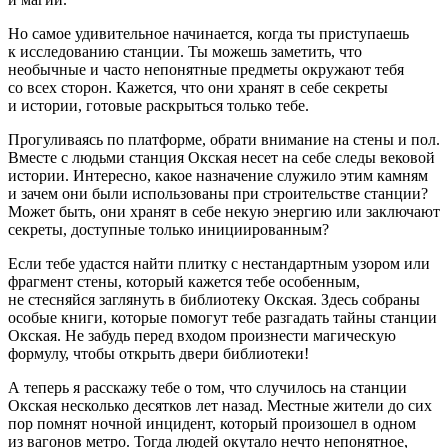
Но самое удивительное начинается, когда ты приступаешь
к исследованию станции. Ты можешь заметить, что
необычные и часто непонятные предметы окружают тебя
со всех сторон. Кажется, что они хранят в себе секреты
и истории, готовые раскрыться только тебе.
Прогуливаясь по платформе, обрати внимание на стены и пол.
Вместе с людьми станция Окская несет на себе следы вековой
истории. Интересно, какое назначение служило этим камням
и зачем они были использованы при строительстве станции?
Может быть, они хранят в себе некую энергию или заключают
секреты, доступные только инициированным?
Если тебе удастся найти плитку с нестандартным узором или
фрагмент стены, который кажется тебе особенным,
не стесняйся заглянуть в библиотеку Окская. Здесь собраны
особые книги, которые помогут тебе разгадать тайны станции
Окская. Не забудь перед входом произнести магическую
формулу, чтобы открыть двери библиотеки!
А теперь я расскажу тебе о том, что случилось на станции
Окская несколько десятков лет назад. Местные жители до сих
пор помнят ночной инцидент, который произошел в одном
из вагонов метро. Тогда людей окутало нечто непонятное,