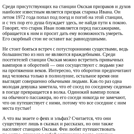
Среди присутствующих на станции Окская призраков и духов
наиболее известным является призрак старика Ивана. Он
летом 1972 года попал под поезд и погиб на этой станции,
и с тех пор его душа блуждает здесь, не найдя пути к покою.
Говорят, что старик Иван появляется перед пассажирами,
обращается к ним и просит дать ему возможность умереть.
Его скорбный стон не оставит вас равнодушными.
Не стоит бояться встреч с потусторонними существами, ведь
большинство из них не являются враждебными. Среди
посетителей станции Окская можно встретить привычных
вампиров и оборотней — они сосуществуют с людьми уже
на протяжении веков. Интересно, что оборотни предпочитают
вид человека только в полнолуние, остальное время они
выглядят совершенно обычными людьми. Как-то раз одна
молодая девушка заметила, что её сосед по соседнему сиденью
в поезде превращается в волка. Одинокий вампир похож
на обычного пассажира, но его соседи никогда не замечают,
что он путешествует с ними, потому что все соседние с ним
места пустые!
А что вы знаете о феях и эльфах? Считается, что они
существуют лишь в сказках и рассказах, но они также
населяют станцию Окская. Феи любят путешествовать