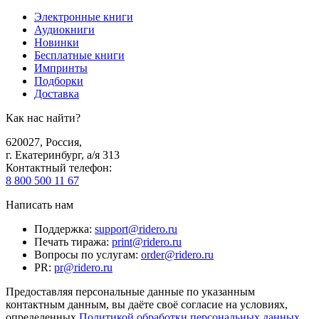
Электронные книги
Аудиокниги
Новинки
Бесплатные книги
Импринты
Подборки
Доставка
Как нас найти?
620027
,
Россия
,
г. Екатеринбург, а/я 313
Контактный телефон
:
8 800 500 11 67
Написать нам
Поддержка
:
support@ridero.ru
Печать тиража
:
print@ridero.ru
Вопросы по услугам
:
order@ridero.ru
PR
:
pr@ridero.ru
Предоставляя персональные данные по указанным
контактным данным, вы даёте своё согласие на условиях,
определенных
Политикой обработки персональных данных