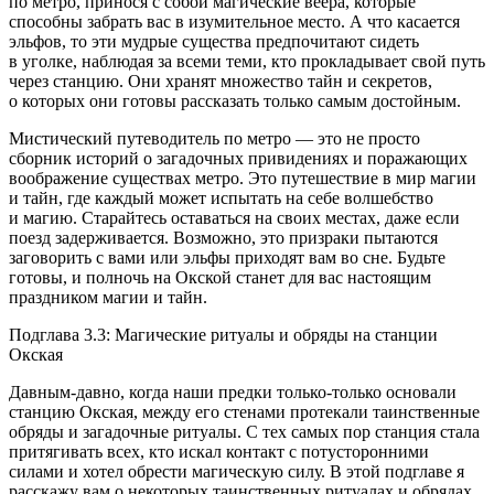
по метро, принося с собой магические веера, которые
способны забрать вас в изумительное место. А что касается
эльфов, то эти мудрые существа предпочитают сидеть
в уголке, наблюдая за всеми теми, кто прокладывает свой путь
через станцию. Они хранят множество тайн и секретов,
о которых они готовы рассказать только самым достойным.
Мистический путеводитель по метро — это не просто
сборник историй о загадочных привидениях и поражающих
воображение существах метро. Это путешествие в мир магии
и тайн, где каждый может испытать на себе волшебство
и магию. Старайтесь оставаться на своих местах, даже если
поезд задерживается. Возможно, это призраки пытаются
заговорить с вами или эльфы приходят вам во сне. Будьте
готовы, и полночь на Окской станет для вас настоящим
праздником магии и тайн.
Подглава 3.3: Магические ритуалы и обряды на станции
Окская
Давным-давно, когда наши предки только-только основали
станцию Окская, между его стенами протекали таинственные
обряды и загадочные ритуалы. С тех самых пор станция стала
притягивать всех, кто искал контакт с потусторонними
силами и хотел обрести магическую силу. В этой подглаве я
расскажу вам о некоторых таинственных ритуалах и обрядах,