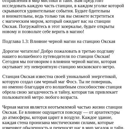
отправления в мир мистики и тайн. Вам предстоит
исследовать каждую часть станции, в каждом уголке которой
скрываются удивительные события. Будьте бдительны
и внимательны, ведь только так вы сможете встретиться
с магическим миром, который ожидает вас на станции
Окская. Погружайтесь в этот зазеркалье, будьте открыты
новому и позвольте себе верить в магию!
Подглава 1.3: Влияние черной магии на станцию Окская
Дорогие читатели! Добро пожаловать в третью подглаву
нашего волшебного путеводителя по станции Окская!
Сегодня мы поговорим о влиянии черной магии, которая
окутывает эту невероятную станцию московского метро.
Станция Окская известна своей уникальной энергетикой,
которую создал сам черный маг Фосэ. Ты не поверишь,
но именно благодаря его волшебным способностям станция
обрела свою загадочность и тайну, которая так привлекает
пользователей метро любого возраста.
Черная магия является неотъемлемой частью жизни станции
Окская. Ее влияние ощущается повсюду — от архитектуры
до атмосферы, которая царит в воздухе. Каждое здание,
каждая стена пронизана мистическими силами, которые
изменяют обыденность и переносят нас в мир загадок и тайн.