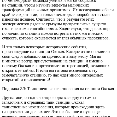
по метаморфозе. Команда ученых и магов собралась
на станции, чтобы изучить эффекты магических
трансформаций на живых организмах. Их исследования были
крайне секретными, и только некоторые подробности стали
известны позднее. Считается, что в результате этих
экспериментов рядовые грызуны превратились в существ
с магическими способностями. Ходят слухи, что до сих пор
по ночам по станции можно встретить этих магических
существ, которые скрываются от глаз обычных пассажиров.
И это только некоторые исторические события,
произошедшие на станции Окская. Каждое из них оставило
свой след и добавило загадочности этому месту. Магия
и мистика всегда присутствовали на станции, и именно
поэтому Окская так притягивает интерес людей, желающих
открыть ее тайны. И если вы готовы исследовать эту
замечательную станцию, то нас ждет много интересных
открытий и приключений!
Подглава 2.3: Таинственные исчезновения на станции Окская
Друзья мои, сегодня я открою для вас одну из самых
загадочных и страшных тайн станции Окская —
таинственные исчезновения, которые происходили здесь
на протяжении долгих лет. Это необычное и пугающее
явление пронизывает всю историю этой станции и остаётся