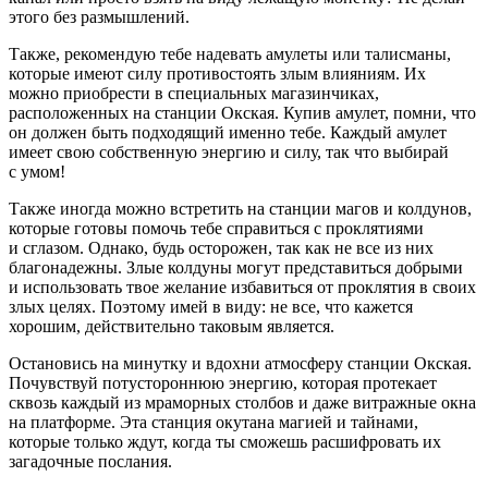
этого без размышлений.
Также, рекомендую тебе надевать амулеты или талисманы,
которые имеют силу противостоять злым влияниям. Их
можно приобрести в специальных магазинчиках,
расположенных на станции Окская. Купив амулет, помни, что
он должен быть подходящий именно тебе. Каждый амулет
имеет свою собственную энергию и силу, так что выбирай
с умом!
Также иногда можно встретить на станции магов и колдунов,
которые готовы помочь тебе справиться с проклятиями
и сглазом. Однако, будь осторожен, так как не все из них
благонадежны. Злые колдуны могут представиться добрыми
и использовать твое желание избавиться от проклятия в своих
злых целях. Поэтому имей в виду: не все, что кажется
хорошим, действительно таковым является.
Остановись на минутку и вдохни атмосферу станции Окская.
Почувствуй потустороннюю энергию, которая протекает
сквозь каждый из мраморных столбов и даже витражные окна
на платформе. Эта станция окутана магией и тайнами,
которые только ждут, когда ты сможешь расшифровать их
загадочные послания.