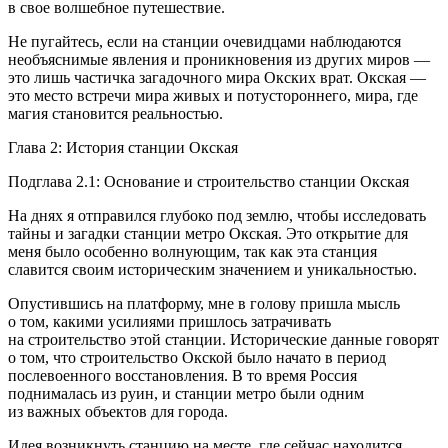
в свое волшебное путешествие.
Не пугайтесь, если на станции очевидцами наблюдаются
необъяснимые явления и проникновения из других миров —
это лишь частичка загадочного мира Окских врат. Окская —
это место встречи мира живых и потустороннего, мира, где
магия становится реальностью.
Глава 2: История станции Окская
Подглава 2.1: Основание и строительство станции Окская
На днях я отправился глубоко под землю, чтобы исследовать
тайны и загадки станции метро Окская. Это открытие для
меня было особенно волнующим, так как эта станция
славится своим историческим значением и уникальностью.
Опустившись на платформу, мне в голову пришла мысль
о том, какими усилиями пришлось затрачивать
на строительство этой станции. Исторические данные говорят
о том, что строительство Окской было начато в период
послевоенного восстановления. В то время
Росси
я
поднималась из руин, и станции метро были одним
из важных объектов для города.
Идея возникнуть станцию на месте, где сейчас находится