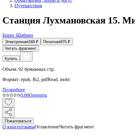
Образ жизни, хобби и досуг
Путешествия
Станция Лухмановская 15. М
Борис Шабрин
Электронная
348
₽
Печатная
975
₽
Читать фрагмент
Купить
Объем:
92
бумажных стр.
Формат:
epub, fb2, pdfRead, mobi
Подробнее
0.0
0
Оценить
Пожаловаться
О книге
отзывы
Оглавление
Читать фрагмент