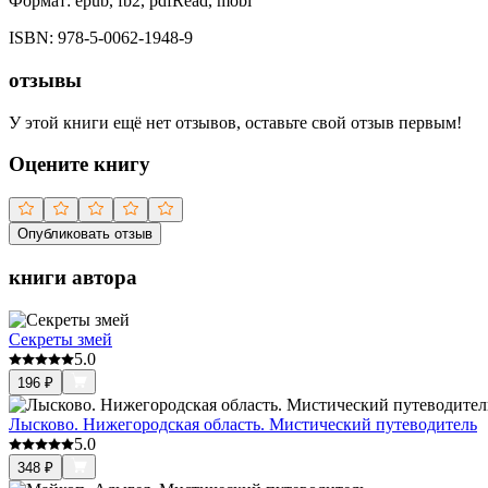
Формат:
epub, fb2, pdfRead, mobi
ISBN:
978-5-0062-1948-9
отзывы
У этой книги ещё нет отзывов, оставьте свой отзыв первым!
Оцените книгу
Опубликовать отзыв
книги автора
Секреты змей
5.0
196
₽
Лысково. Нижегородская область. Мистический путеводитель
5.0
348
₽