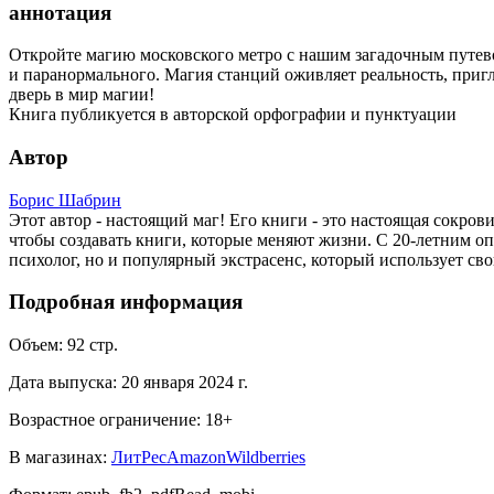
аннотация
Откройте магию московского метро с нашим загадочным путев
и паранормального. Магия станций оживляет реальность, приг
дверь в мир магии!
Книга публикуется в авторской орфографии и пунктуации
Автор
Борис Шабрин
Этот автор - настоящий маг! Его книги - это настоящая сокро
чтобы создавать книги, которые меняют жизни. С 20-летним о
психолог, но и популярный экстрасенс, который использует св
Подробная информация
Объем:
92
стр.
Дата выпуска:
20 января 2024 г.
Возрастное ограничение:
18
+
В магазинах:
ЛитРес
Amazon
Wildberries