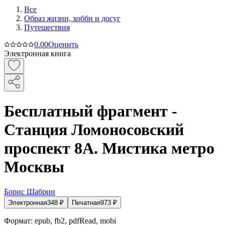
Все
Образ жизни, хобби и досуг
Путешествия
0.0
0
Оценить
Электронная книга
Бесплатный фрагмент -
Станция Ломоносовский
проспект 8А. Мистика метро
Москвы
Борис Шабрин
Электронная
348
₽
Печатная
973
₽
Формат:
epub, fb2, pdfRead, mobi