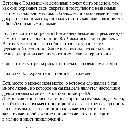
Встреча с Подземными демонами может быть опасной, так
как они охраняют свои секреты и поступают с незваными
гостями довольно жестоко. Однако, если вы обладаете силой
добра и верой в магию, они могут стать вашими союзниками
в борьбе с темными силами.
Если вы хотите встретить Подземных демонов, я рекомендую
вам отправиться на станцию 8А Ломоносовский проспект.
В этом месте они часто собираются для магических
церемоний и советов. Будьте осторожны, поскольку они
не всегда принимают посторонних в своей территории.
Однако, не смотря на риски, встреча с Подземными демон
Подглава 4.3: Хранители станции — големы
Есть место в московском метро, о котором слышали не так
много людей, но которое на самом деле является настоящим
драгоценным камнем. Это станция метро 8А —
Ломоносовский проспект, и она спрятана глубоко под землей,
как будто охраняемая от посторонних глаз секретная крепость.
Но на самом деле, на станции скрывается нечто, что
захватывает воображение и привлекает тех, кто верит
в магию и ищет приключений.