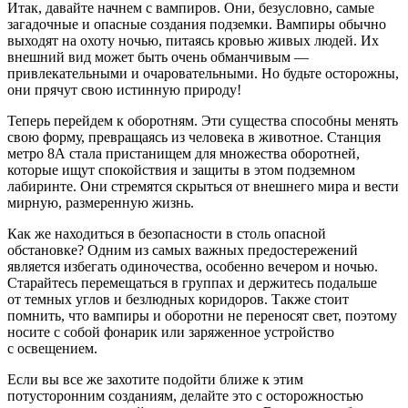
Итак, давайте начнем с вампиров. Они, безусловно, самые
загадочные и опасные создания подземки. Вампиры обычно
выходят на охоту ночью, питаясь кровью живых людей. Их
внешний вид может быть очень обманчивым —
привлекательными и очаровательными. Но будьте осторожны,
они прячут свою истинную природу!
Теперь перейдем к оборотням. Эти существа способны менять
свою форму, превращаясь из человека в животное. Станция
метро 8А стала пристанищем для множества оборотней,
которые ищут спокойствия и защиты в этом подземном
лабиринте. Они стремятся скрыться от внешнего мира и вести
мирную, размеренную жизнь.
Как же находиться в безопасности в столь опасной
обстановке? Одним из самых важных предостережений
является избегать одиночества, особенно вечером и ночью.
Старайтесь перемещаться в группах и держитесь подальше
от темных углов и безлюдных коридоров. Также стоит
помнить, что вампиры и оборотни не переносят свет, поэтому
носите с собой фонарик или заряженное устройство
с освещением.
Если вы все же захотите подойти ближе к этим
потусторонним созданиям, делайте это с осторожностью