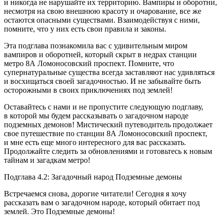
и никогда не нарушайте их территорию. Вампиры и оборотни,
несмотря на свою внешнюю красоту и очарование, все же
остаются опасными существами. Взаимодействуя с ними,
помните, что у них есть свои правила и законы.
Эта подглава познакомила вас с удивительным миром
вампиров и оборотней, который скрыт в недрах станции
метро 8А Ломоносовский проспект. Помните, что
супернатуральные существа всегда заставляют нас удивляться
и восхищаться своей загадочностью. И не забывайте быть
осторожными в своих приключениях под землей!
Оставайтесь с нами и не пропустите следующую подглаву,
в которой мы будем рассказывать о загадочном народе
подземных демонов! Мистический путеводитель продолжает
свое путешествие по станции 8А Ломоносовский проспект,
и мне есть еще много интересного для вас рассказать.
Продолжайте следить за обновлениями и готовьтесь к новым
тайнам и загадкам метро!
Подглава 4.2: Загадочный народ Подземные демоны
Встречаемся снова, дорогие читатели! Сегодня я хочу
рассказать вам о загадочном народе, который обитает под
землей. Это Подземные демоны!