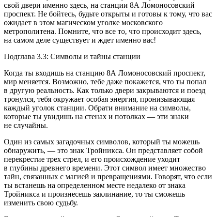
свой двери именно здесь, на станции 8А Ломоносовский
проспект. Не бойтесь, будьте открыты и готовы к тому, что вас
ожидает в этом магическом уголке московского
метрополитена. Помните, что все то, что происходит здесь,
на самом деле существует и ждет именно вас!
Подглава 3.3: Символы и тайны станции
Когда ты входишь на станцию 8А Ломоносовский проспект,
мир меняется. Возможно, тебе даже покажется, что ты попал
в другую реальность. Как только двери закрываются и поезд
тронулся, тебя окружает особая энергия, пронизывающая
каждый уголок станции. Обрати внимание на символы,
которые ты увидишь на стенах и потолках — эти знаки
не случайны.
Один из самых загадочных символов, который ты можешь
обнаружить, — это знак Тройникса. Он представляет собой
перекрестие трех стрел, и его происхождение уходит
в глубины древнего времени. Этот символ имеет множество
тайн, связанных с магией и превращениями. Говорят, что если
ты встанешь на определенном месте недалеко от знака
Тройникса и произнесешь заклинание, то ты сможешь
изменить свою судьбу.