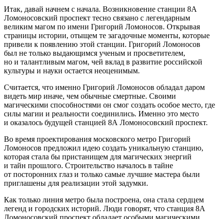
Итак, давай начнем с начала. Возникновение станции 8А
Ломоносовский проспект тесно связано с легендарным
великим магом по имени Григорий Ломоносов. Открывая
страницы истории, отыщем те загадочные моменты, которые
привели к появлению этой станции. Григорий Ломоносов
был не только выдающимся ученым и просветителем,
но и талантливым магом, чей вклад в развитие
росси
йской
культуры и науки остается неоценимым.
Считается, что именно Григорий Ломоносов обладал даром
видеть мир иначе, чем обычные смертные. Своими
магическими способностями он смог создать особое место, где
силы магии и реальности соединились. Именно это место
и оказалось будущей станцией 8А Ломоносовский проспект.
Во время проектирования московского метро Григорий
Ломоносов предложил идею создать уникальную станцию,
которая стала бы пристанищем для магических энергий
и тайн прошлого. Строительство началось в тайне
от посторонних глаз и только самые лучшие мастера были
приглашены для реализации этой задумки.
Как только линия метро была построена, она стала сердцем
легенд и городских историй. Люди говорят, что станция 8А
Ломоносовский проспект обладает особыми магическими