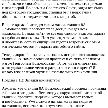
свойствами и способна исполнять желания тех, кто приходит
к ней с верой. Во времена Советского Союза, когда все было
под контролем государства, станция была недоступна
обычным пассажирам и считалась закрытой.
В наше время, благодаря силам магии, станция 8А
Ломоносовский проспект стала доступной для всех
желающих. Правда, найти ее все еще сложно, ведь она скрыта
в глубинах подземелья. Но я уверен, что смельчакам
и любителям острых ощущений удастся встретиться с этим
магическим местом и открыть для себя его тайны.
Теперь, дорогой читатель, ты знаешь историю возникновения
станции 8А Ломоносовский проспект и ее связь с великим
магом Григорием Ломоносовым. Готов ли ты отправиться
в это удивительное место и раскрыть все его секреты? Я
желаю тебе великой удачи и незабываемых приключений!
Подглава 1.2: Загадки архитектуры
Архитектура станции 8А Ломоносовский проспект пронизана
тайнами и загадками. Весь воздух, окружающий вас на этой
станции, пропитан энергией, которая вызывает трепет
и возбуждение. Уже с самого начала, когда вы входите
на станцию, встречает вас изумительное зрелище —