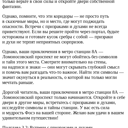
только верьте в свои силы и откройте двери собственной
фантазии.
Однако, помните, что эти коридоры — не просто путь
в сказочные миры, но и место, где могут поджидать
опасности. Встречи с призраками и духами не всегда
приветствуют. Если вы решите пройти через портал, будьте
осторожны и готовьте кусок сребра с собой — призраки
и духи не терпят неприятных сюрпризов.
Однако, ваши приключения в метро станции 8А —
Ломоносовский проспект не могут обойтись без символов
и тайн этого места. Смотрите внимательно на стены,
на надписи и знаки — они могут скрывать глубокий смысл
и помочь вам разгадать что-то важное. Найти эти символы —
значит окунуться в реальность, о которой вы только могли
мечтать раньше.
Дорогой читатель, ваши приключения в метро станции 8А —
Ломоносовский проспект только начинаются. Откройте в себе
двери в другие миры, встретьтесь с призраками и духами,
исследуйте символы и тайны станции. У вас есть сила
и мудрость Фосэ на вашей стороне. Желаю вам удачи в вашем
удивительном путешествии!
Подглава 3.2: Встречи с призраками и духами