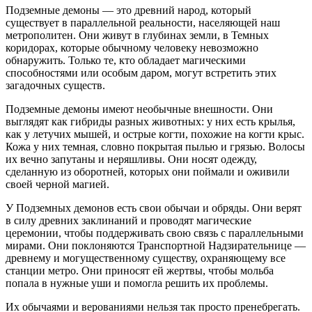
Подземные демоны — это древний народ, который
существует в параллельной реальности, населяющей наш
метрополитен. Они живут в глубинах земли, в Темных
коридорах, которые обычному человеку невозможно
обнаружить. Только те, кто обладает магическими
способностями или особым даром, могут встретить этих
загадочных существ.
Подземные демоны имеют необычные внешности. Они
выглядят как гибриды разных животных: у них есть крылья,
как у летучих мышей, и острые когти, похожие на когти крыс.
Кожа у них темная, словно покрытая пылью и грязью. Волосы
их вечно запутаны и неряшливы. Они носят одежду,
сделанную из оборотней, которых они поймали и оживили
своей черной магией.
У Подземных демонов есть свои обычаи и обряды. Они верят
в силу древних заклинаний и проводят магические
церемонии, чтобы поддерживать свою связь с параллельными
мирами. Они поклоняются Транспортной Надзирательнице —
древнему и могущественному существу, охраняющему все
станции метро. Они приносят ей жертвы, чтобы мольба
попала в нужные уши и помогла решить их проблемы.
Их обычаями и верованиями нельзя так просто пренебрегать.