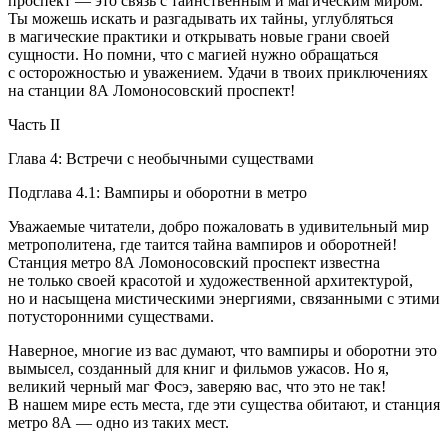
проспект — это связь с таинственным и магическим миром.
Ты можешь искать и разгадывать их тайны, углубляться
в магические практики и открывать новые грани своей
сущности. Но помни, что с магией нужно обращаться
с осторожностью и уважением. Удачи в твоих приключениях
на станции 8А Ломоносовский проспект!
Часть II
Глава 4: Встречи с необычными существами
Подглава 4.1: Вампиры и оборотни в метро
Уважаемые читатели, добро пожаловать в удивительный мир
метрополитена, где таится тайна вампиров и оборотней!
Станция метро 8А Ломоносовский проспект известна
не только своей красотой и художественной архитектурой,
но и насыщена мистическими энергиями, связанными с этими
потусторонними существами.
Наверное, многие из вас думают, что вампиры и оборотни это
вымысел, созданный для книг и фильмов ужасов. Но я,
великий черный маг Фосэ, заверяю вас, что это не так!
В нашем мире есть места, где эти существа обитают, и станция
метро 8А — одно из таких мест.