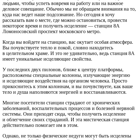
людьми, чтобы успеть вовремя на работу или на важное
деловое совещание. Обычно мы не обращаем внимания на то,
куда нас ведет наше подсознание. Но сегодня я хочу
рассказать вам о месте, где можно остановиться, провести
некоторое время и получить исцеление — станции 8А
Ломоносовский проспект московского метро.
Когда вы войдете на станцию, вас окутает особая атмосфера.
Вы почувствуете тепло и покой, словно находитесь
в целительном храме. И это не удивительно, ведь станция 8А
имеет уникальные исцеляющие свойства.
У последних двух пи
лоно
в, ближе к центру платформы,
расположены специальные колонны, излучающие энергию
и исцеляющие воздействия на организм человека. Просто
прикоснитесь к этим колоннам, и вы почувствуете, как ваше
тело и душа наполняются энергией и восстанавливаются.
Многие посетители станции страдают от хронических
заболеваний, воспалительных процессов и болезней нервной
системы. Они приходят сюда, чтобы получить исцеление
и облегчение своих страданий. И эта мистическая станция
действительно помогает им в этом.
Однако, не только физические недуги могут быть исцелены