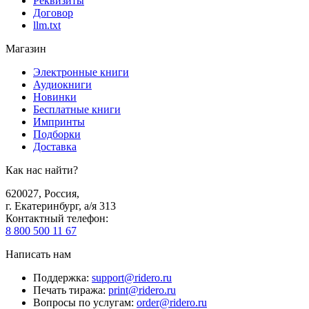
Реквизиты
Договор
llm.txt
Магазин
Электронные книги
Аудиокниги
Новинки
Бесплатные книги
Импринты
Подборки
Доставка
Как нас найти?
620027
,
Россия
,
г. Екатеринбург, а/я 313
Контактный телефон
:
8 800 500 11 67
Написать нам
Поддержка
:
support@ridero.ru
Печать тиража
:
print@ridero.ru
Вопросы по услугам
:
order@ridero.ru