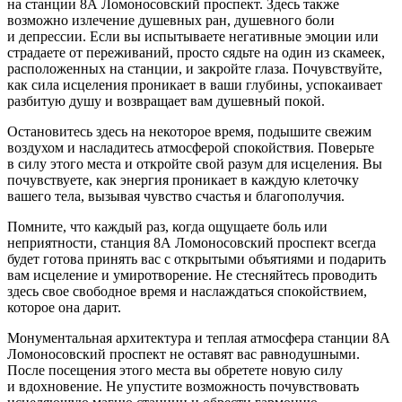
на станции 8А Ломоносовский проспект. Здесь также
возможно излечение душевных ран, душевного боли
и депрессии. Если вы испытываете негативные эмоции или
страдаете от переживаний, просто сядьте на один из скамеек,
расположенных на станции, и закройте глаза. Почувствуйте,
как сила исцеления проникает в ваши глубины, успокаивает
разбитую душу и возвращает вам душевный покой.
Остановитесь здесь на некоторое время, подышите свежим
воздухом и насладитесь атмосферой спокойствия. Поверьте
в силу этого места и откройте свой разум для исцеления. Вы
почувствуете, как энергия проникает в каждую клеточку
вашего тела, вызывая чувство счастья и благополучия.
Помните, что каждый раз, когда ощущаете боль или
неприятности, станция 8А Ломоносовский проспект всегда
будет готова принять вас с открытыми объятиями и подарить
вам исцеление и умиротворение. Не стесняйтесь проводить
здесь свое свободное время и наслаждаться спокойствием,
которое она дарит.
Монументальная архитектура и теплая атмосфера станции 8А
Ломоносовский проспект не оставят вас равнодушными.
После посещения этого места вы обретете новую силу
и вдохновение. Не упустите возможность почувствовать