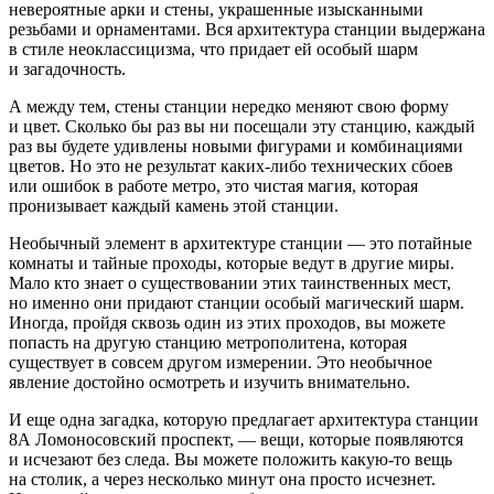
невероятные арки и стены, украшенные изысканными
резьбами и орнаментами. Вся архитектура станции выдержана
в стиле неоклассицизма, что придает ей особый шарм
и загадочность.
А между тем, стены станции нередко меняют свою форму
и цвет. Сколько бы раз вы ни посещали эту станцию, каждый
раз вы будете удивлены новыми фигурами и комбинациями
цветов. Но это не результат каких-либо технических сбоев
или ошибок в работе метро, это чистая магия, которая
пронизывает каждый камень этой станции.
Необычный элемент в архитектуре станции — это потайные
комнаты и тайные проходы, которые ведут в другие миры.
Мало кто знает о существовании этих таинственных мест,
но именно они придают станции особый магический шарм.
Иногда, пройдя сквозь один из этих проходов, вы можете
попасть на другую станцию метрополитена, которая
существует в совсем другом измерении. Это необычное
явление достойно осмотреть и изучить внимательно.
И еще одна загадка, которую предлагает архитектура станции
8А Ломоносовский проспект, — вещи, которые появляются
и исчезают без следа. Вы можете положить какую-то вещь
на столик, а через несколько минут она просто исчезнет.