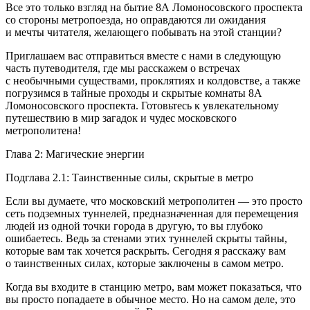
Все это только взгляд на бытие 8А Ломоносовского проспекта
со стороны метропоезда, но оправдаются ли ожидания
и мечты читателя, желающего побывать на этой станции?
Приглашаем вас отправиться вместе с нами в следующую
часть путеводителя, где мы расскажем о встречах
с необычными существами, проклятиях и колдовстве, а также
погрузимся в тайные проходы и скрытые комнаты 8А
Ломоносовского проспекта. Готовьтесь к увлекательному
путешествию в мир загадок и чудес московского
метрополитена!
Глава 2: Магические энергии
Подглава 2.1: Таинственные силы, скрытые в метро
Если вы думаете, что московский метрополитен — это просто
сеть подземных туннелей, предназначенная для перемещения
людей из одной точки города в другую, то вы глубоко
ошибаетесь. Ведь за стенами этих туннелей скрыты тайны,
которые вам так хочется раскрыть. Сегодня я расскажу вам
о таинственных силах, которые заключены в самом метро.
Когда вы входите в станцию метро, вам может показаться, что
вы просто попадаете в обычное место. Но на самом деле, это