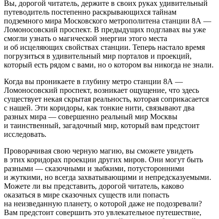
Вы, дорогой читатель, держите в своих руках удивительный
путеводитель постепенно раскрывающихся тайнам
подземного мира Московского метрополитена станции 8А —
Ломоносовский проспект. В предыдущих подглавах вы уже
смогли узнать о магической энергии этого места
и об исцеляющих свойствах станции. Теперь настало время
погрузиться в удивительный мир порталов и проекций,
который есть рядом с вами, но о котором вы никогда не знали.
Когда вы проникаете в глубину метро станции 8А —
Ломоносовский проспект, возникает ощущение, что здесь
существует некая скрытая реальность, которая соприкасается
с нашей. Эти коридоры, как тонкие нити, связывают два
разных мира — совершенно реальный мир Москвы
и таинственный, загадочный мир, который вам предстоит
исследовать.
Проворачивая свою черную магию, вы сможете увидеть
в этих коридорах проекции других миров. Они могут быть
разными — сказочными и зыбкими, потусторонними
и жуткими, но всегда захватывающими и непредсказуемыми.
Можете ли вы представить, дорогой читатель, каково
оказаться в мире сказочных существ или попасть
на неизведанную планету, о которой даже не подозревали?
Вам предстоит совершить это увлекательное путешествие,