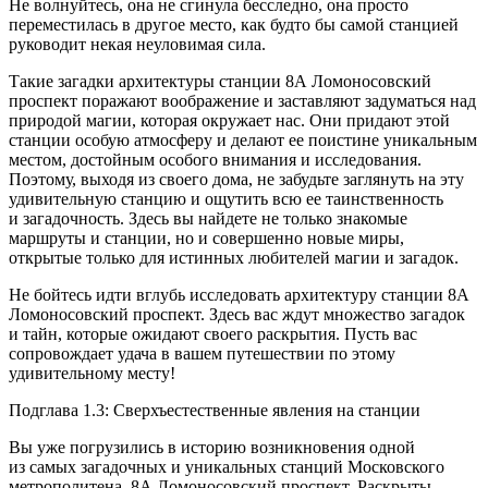
Не волнуйтесь, она не сгинула бесследно, она просто
переместилась в другое место, как будто бы самой станцией
руководит некая неуловимая сила.
Такие загадки архитектуры станции 8А Ломоносовский
проспект поражают воображение и заставляют задуматься над
природой магии, которая окружает нас. Они придают этой
станции особую атмосферу и делают ее поистине уникальным
местом, достойным особого внимания и исследования.
Поэтому, выходя из своего дома, не забудьте заглянуть на эту
удивительную станцию и ощутить всю ее таинственность
и загадочность. Здесь вы найдете не только знакомые
маршруты и станции, но и совершенно новые миры,
открытые только для истинных любителей магии и загадок.
Не бойтесь идти вглубь исследовать архитектуру станции 8А
Ломоносовский проспект. Здесь вас ждут множество загадок
и тайн, которые ожидают своего раскрытия. Пусть вас
сопровождает удача в вашем путешествии по этому
удивительному месту!
Подглава 1.3: Сверхъестественные явления на станции
Вы уже погрузились в историю возникновения одной
из самых загадочных и уникальных станций Московского
метрополитена, 8А Ломоносовский проспект. Раскрыты