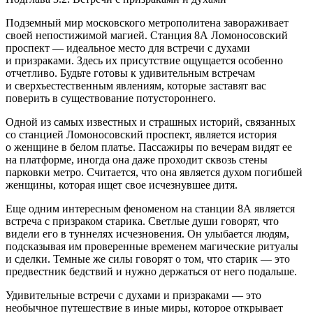
Подземный мир московского метрополитена завораживает
своей непостижимой магией. Станция 8А Ломоносовский
проспект — идеальное место для встречи с духами
и призраками. Здесь их присутствие ощущается особенно
отчетливо. Будьте готовы к удивительным встречам
и сверхъестественным явлениям, которые заставят вас
поверить в существование потустороннего.
Одной из самых известных и страшных историй, связанных
со станцией Ломоносовский проспект, является история
о женщине в белом платье. Пассажиры по вечерам видят ее
на платформе, иногда она даже проходит сквозь стены
парковки метро. Считается, что она является духом погибшей
женщины, которая ищет свое исчезнувшее дитя.
Еще одним интересным феноменом на станции 8А является
встреча с призраком старика. Светлые души говорят, что
видели его в туннелях исчезновения. Он улыбается людям,
подсказывая им проверенные временем магические ритуалы
и сделки. Темные же силы говорят о том, что старик — это
предвестник бедствий и нужно держаться от него подальше.
Удивительные встречи с духами и призраками — это
необычное путешествие в иные миры, которое открывает