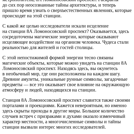
до сих пор неосознанные тайны архитектуры, и теперь
пришло время узнать о сверхъестественных явлениях, которые
происходят на этой станции.
С какой же целью исследователи искали исцеление
на станции 8А Ломоносовский проспект? Оказывается, здесь
сосредоточены магические энергии, которые оказывают
исцеляющее воздействие на организм человека. Чудеса стали
реальностью для жителей и гостей столицы.
С этой непостижимой формой энергии тесно связаны
магические объекты, которые можно увидеть на станции 8А
Ломоносовский проспект. Находясь здесь, вы окунетесь
в необычный мир, где они расположены на каждом шагу.
Древние амулеты, уникальные рунные символы, загадочные
предметы — все это оказывает свое влияние на окружающую
атмосферу и людей, находящихся на станции.
Станция 8А Ломоносовский проспект славится также своими
порталами и проекциями. Кажется невероятным, но именно
здесь скрыты проходы в другие миры. Большое количество
случаев встреч с призраками и духами оказало изменчивый
характер местности, а многочисленные символы и тайны
станции вызвали интерес многих исследователей.