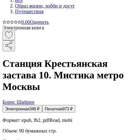
Все
Образ жизни, хобби и досуг
Путешествия
0.0
0
Оценить
Электронная книга
Станция Крестьянская
застава 10. Мистика метро
Москвы
Борис Шабрин
Электронная
348
₽
Печатная
973
₽
Формат:
epub, fb2, pdfRead, mobi
Объем:
90
бумажных стр.