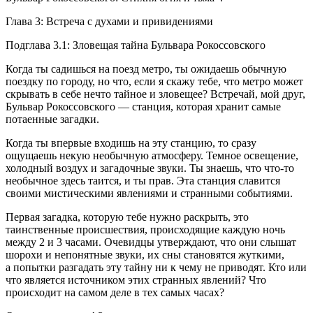
Глава 3: Встреча с духами и привидениями
Подглава 3.1: Зловещая тайна Бульвара Рокоссовского
Когда ты садишься на поезд метро, ты ожидаешь обычную
поездку по городу, но что, если я скажу тебе, что метро может
скрывать в себе нечто тайное и зловещее? Встречай, мой друг,
Бульвар Рокоссовского — станция, которая хранит самые
потаенные загадки.
Когда ты впервые входишь на эту станцию, то сразу
ощущаешь некую необычную атмосферу. Темное освещение,
холодный воздух и загадочные звуки. Ты знаешь, что что-то
необычное здесь таится, и ты прав. Эта станция славится
своими мистическими явлениями и странными событиями.
Первая загадка, которую тебе нужно раскрыть, это
таинственные происшествия, происходящие каждую ночь
между 2 и 3 часами. Очевидцы утверждают, что они слышат
шорохи и непонятные звуки, их сны становятся жуткими,
а попытки разгадать эту тайну ни к чему не приводят. Кто или
что является источником этих странных явлений? Что
происходит на самом деле в тех самых часах?