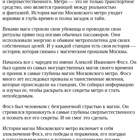
и сверхъестественного. Метро — это не только транспортное
средство, оно является границей между реальностью
и фантазией. История магии Московского метро уходит
корнями в глубь времен и полна загадок и тайн.
Веками маги строили свои убежища и проводили свои
ритуалы прямо под ногами обычных пассажиров. Они
использовали энергию и обаяние метрополитена для своих
собственных целей. И у каждой станции есть своя история —
история, которая связана с магическим прошлым Москвы.
Началось все с чародея по имени Алексей Иванович Фосэ. Он
был одним из самых могущественных магов своего времени
и проник в самые глубины магии Московского метро. Фосэ
много лет исследовал провалы и таинственные явления,
которые происходили на станциях. Он собирал информацию
и изучал ее, чтобы раскрыть все секреты метро и стать
непобедимым.
Фосэ был человеком с безграничной страстью к магии. Он
стремился проникнуть в самые глубины сверхъестественного
и познать все его секреты. И он смог это сделать.
История магии Московского метро включает в себя
злоключения Фосэ, его победы и поражения, его поездки
в параллельные миры и встречи с различными духами