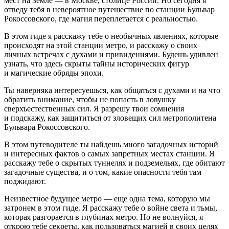
мест на Земле — в Москве, столице
Росси
и. Но сегодня я
отведу тебя в невероятное путешествие по станции Бульвар
Рокоссовского, где магия переплетается с реальностью.
В этом гиде я расскажу тебе о необычных явлениях, которые
происходят на этой станции метро, и расскажу о своих
личных встречах с духами и привидениями. Будешь удивлен
узнать, что здесь скрыты тайны исторических фигур
и магические обряды эпохи.
Ты наверняка интересуешься, как общаться с духами и на что
обратить внимание, чтобы не попасть в ловушку
сверхъестественных сил. Я разрешу твои сомнения
и подскажу, как защититься от зловещих сил метрополитена
Бульвара Рокоссовского.
В этом путеводителе ты найдешь много загадочных историй
и интересных фактов о самых запретных местах станции. Я
расскажу тебе о скрытых туннелях и подземельях, где обитают
загадочные существа, и о том, какие опасности тебя там
поджидают.
Неизвестное будущее метро — еще одна тема, которую мы
затронем в этом гиде. Я расскажу тебе о
войн
е света и тьмы,
которая разгорается в глубинах метро. Но не волнуйся, я
открою тебе секреты, как пользоваться магией в своих целях