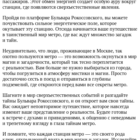
пассажиров. Этот обмен энергией создает особую ауру вокруг
станции, где появляются сверхъестественные явления.
Пройдя по платформе Бульвара Рокоссовского, вы можете
почувствовать сильное энергетическое поле, которое
окутывает эту станцию. Отсюда начинается ваше путешествие
в таинственный мир метро, где вас ждут множество загадок
и тайн.
Неудивительно, что люди, проживающие в Москве, так
охотно пользуются метро — это возможность окунуться в мир
магии и загадочности, который так тесно переплетается
с реальностью. Вам больше не нужно выбираться из города,
чтобы погрузиться в атмосферу мистики и магии. Просто
достаточно сесть в поезд и отправиться в глубины
подземелий, где откроются перед вами все секреты метро.
Шагните в мир сверхъестественных событий и разгадайте
тайны Бульвара Рокоссовского, и он откроет вам свои тайны.
Вас ожидает неповторимое путешествие, которое навсегда
изменит ваше представление о реальности. Будьте готовы
к встрече с духами и привидениями, к общению с неведомым
и трепетному взгляду в глаза тайнам метро.
И помните, что каждая станция метро — это своего рода
ключ, открывающий врата в мир магии и загадок. Исследуйте,