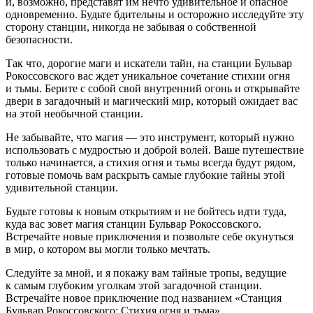
и, возможно, представят им нечто удивительное и опасное
одновременно. Будьте бдительны и осторожно исследуйте эту
сторону станции, никогда не забывая о собственной
безопасности.
Так что, дорогие маги и искатели тайн, на станции Бульвар
Рокоссовского вас ждет уникальное сочетание стихии огня
и тьмы. Берите с собой свой внутренний огонь и открывайте
двери в загадочный и магический мир, который ожидает вас
на этой необычной станции.
Не забывайте, что магия — это инструмент, который нужно
использовать с мудростью и доброй волей. Ваше путешествие
только начинается, а стихия огня и тьмы всегда будут рядом,
готовые помочь вам раскрыть самые глубокие тайны этой
удивительной станции.
Будьте готовы к новым открытиям и не бойтесь идти туда,
куда вас зовет магия станции Бульвар Рокоссовского.
Встречайте новые приключения и позвольте себе окунуться
в мир, о котором вы могли только мечтать.
Следуйте за мной, и я покажу вам тайные тропы, ведущие
к самым глубоким уголкам этой загадочной станции.
Встречайте новое приключение под названием «Станция
Бульвар Рокоссовского: Стихия огня и тьма».