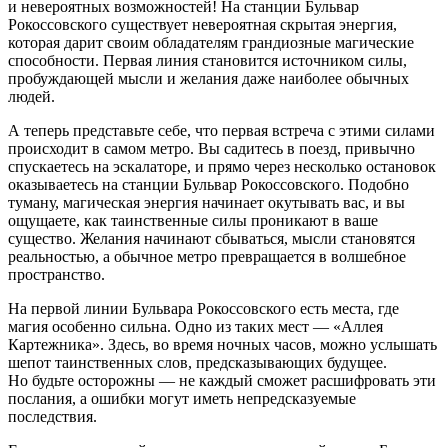
и невероятных возможностей! На станции Бульвар
Рокоссовского существует невероятная скрытая энергия,
которая дарит своим обладателям грандиозные магические
способности. Первая линия становится источником силы,
пробуждающей мысли и желания даже наиболее обычных
людей.
А теперь представьте себе, что первая встреча с этими силами
происходит в самом метро. Вы садитесь в поезд, привычно
спускаетесь на эскалаторе, и прямо через несколько остановок
оказываетесь на станции Бульвар Рокоссовского. Подобно
туману, магическая энергия начинает окутывать вас, и вы
ощущаете, как таинственные силы проникают в ваше
существо. Желания начинают сбываться, мысли становятся
реальностью, а обычное метро превращается в волшебное
пространство.
На первой линии Бульвара Рокоссовского есть места, где
магия особенно сильна. Одно из таких мест — «Аллея
Картежника». Здесь, во время ночных часов, можно услышать
шепот таинственных слов, предсказывающих будущее.
Но будьте осторожны — не каждый сможет расшифровать эти
послания, а ошибки могут иметь непредсказуемые
последствия.