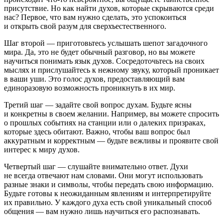
присутствие. Но как найти духов, которые скрываются среди
нас? Первое, что вам нужно сделать, это успокоиться
и открыть свой разум для сверхъестественного.
Шаг второй — приготовьтесь услышать шепот загадочного
мира. Да, это не будет обычный разговор, но вы можете
научиться понимать язык духов. Сосредоточьтесь на своих
мыслях и прислушайтесь к нежному звуку, который проникает
в ваши уши. Это голос духов, предоставляющий вам
единоразовую возможность проникнуть в их мир.
Третий шаг — задайте свой вопрос духам. Будьте ясны
и конкретны в своем желании. Например, вы можете спросить
о прошлых событиях на станции или о далеких призраках,
которые здесь обитают. Важно, чтобы ваш вопрос был
аккуратным и корректным — будьте вежливы и проявите свой
интерес к миру духов.
Четвертый шаг — слушайте внимательно ответ. Духи
не всегда отвечают нам словами. Они могут использовать
разные знаки и символы, чтобы передать свою информацию.
Будьте готовы к неожиданным явлениям и интерпретируйте
их правильно. У каждого духа есть свой уникальный способ
общения — вам нужно лишь научиться его распознавать.