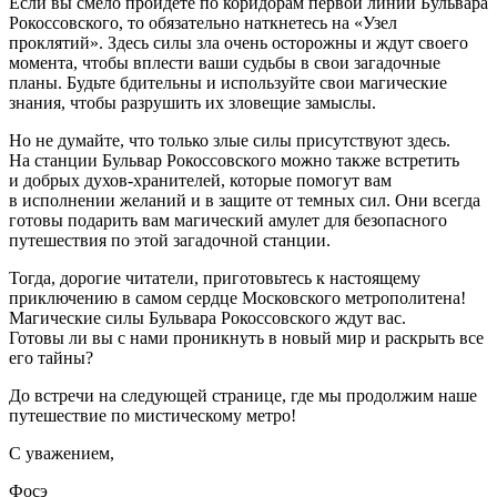
Если вы смело пройдете по коридорам первой линии Бульвара
Рокоссовского, то обязательно наткнетесь на «Узел
проклятий». Здесь силы зла очень осторожны и ждут своего
момента, чтобы вплести ваши судьбы в свои загадочные
планы. Будьте бдительны и используйте свои магические
знания, чтобы разрушить их зловещие замыслы.
Но не думайте, что только злые силы присутствуют здесь.
На станции Бульвар Рокоссовского можно также встретить
и добрых духов-хранителей, которые помогут вам
в исполнении желаний и в защите от темных сил. Они всегда
готовы подарить вам магический амулет для безопасного
путешествия по этой загадочной станции.
Тогда, дорогие читатели, приготовьтесь к настоящему
приключению в самом сердце Московского метрополитена!
Магические силы Бульвара Рокоссовского ждут вас.
Готовы ли вы с нами проникнуть в новый мир и раскрыть все
его тайны?
До встречи на следующей странице, где мы продолжим наше
путешествие по мистическому метро!
С уважением,
Фосэ