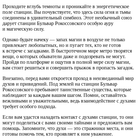
Проходите вглубь темноты и проникайте в энергетическое
поле станции. Вы почувствуете, что здесь сила огня и тьмы
соединены в удивительный симбиоз. Этот необычный союз
дарует станции Бульвар Рокоссовского особую ауру
и магическую силу.
Однако будьте начеку — запах магии в воздухе не только
привлекает любопытных, но и пугает тех, кто не готов
к встрече с загадками. В быстротечном мире метро творятся
вещи, о которых обыватели даже и подозревать не могут.
Пройдя по платформе и ощутив в полной мере силу магии,
вам стоит решиться и совершить прыжок в пропасть загадок.
Внезапно, перед вами откроется проход в неизведанный мир
духов и привидений. Под землей на станции Бульвар
Рокоссовского пребывают таинственные существа, которые
наблюдают за каждым вашим шагом. Помни, оставайтесь
вежливыми и уважительными, ведь взаимодействие с духами
требует особого подхода.
Если вам удастся наладить контакт с духами станции, то они
могут поделиться с вами своими тайнами и предложить вам
помощь. Запомните, что духи — это стражники места, и они
готовы помочь тем, кто проявляет к ним уважение.