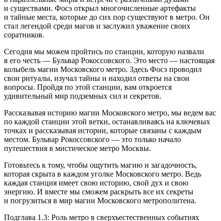
и существами. Фосэ открыл многочисленные артефакты
и тайные места, которые до сих пор существуют в метро. Он
стал легендой среди магов и заслужил уважение своих
соратников.
Сегодня мы можем пройтись по станции, которую назвали
в его честь — Бульвар Рокоссовского. Это место — настоящая
колыбель магии Московского метро. Здесь Фосэ проводил
свои ритуалы, изучал тайны и находил ответы на свои
вопросы. Пройдя по этой станции, вам откроется
удивительный мир подземных сил и секретов.
Рассказывая историю магии Московского метро, мы ведем вас
по каждой станции этой ветки, останавливаясь на ключевых
точках и рассказывая истории, которые связаны с каждым
местом. Бульвар Рокоссовского — это только начало
путешествия в мистическое метро Москвы.
Готовьтесь к тому, чтобы ощутить магию и загадочность,
которая скрыта в каждом уголке Московского метро. Ведь
каждая станция имеет свою историю, свой дух и свою
энергию. И вместе мы сможем раскрыть все их секреты
и погрузиться в мир магии Московского метрополитена.
Подглава 1.3: Роль метро в сверхъестественных событиях