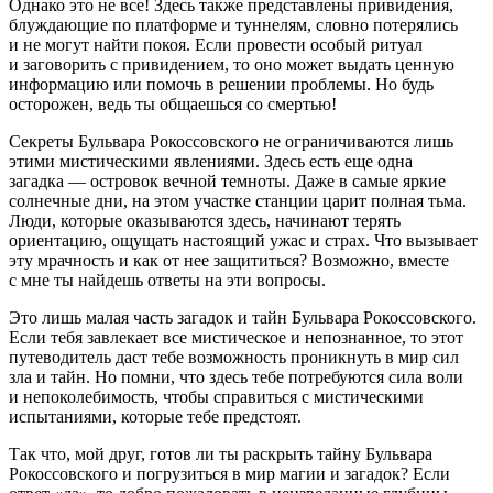
Однако это не все! Здесь также представлены привидения,
блуждающие по платформе и туннелям, словно потерялись
и не могут найти покоя. Если провести особый ритуал
и заговорить с привидением, то оно может выдать ценную
информацию или помочь в решении проблемы. Но будь
осторожен, ведь ты общаешься со смертью!
Секреты Бульвара Рокоссовского не ограничиваются лишь
этими мистическими явлениями. Здесь есть еще одна
загадка — островок вечной темноты. Даже в самые яркие
солнечные дни, на этом участке станции царит полная тьма.
Люди, которые оказываются здесь, начинают терять
ориентацию, ощущать настоящий ужас и страх. Что вызывает
эту мрачность и как от нее защититься? Возможно, вместе
с мне ты найдешь ответы на эти вопросы.
Это лишь малая часть загадок и тайн Бульвара Рокоссовского.
Если тебя завлекает все мистическое и непознанное, то этот
путеводитель даст тебе возможность проникнуть в мир сил
зла и тайн. Но помни, что здесь тебе потребуются сила воли
и непоколебимость, чтобы справиться с мистическими
испытаниями, которые тебе предстоят.
Так что, мой друг, готов ли ты раскрыть тайну Бульвара
Рокоссовского и погрузиться в мир магии и загадок? Если