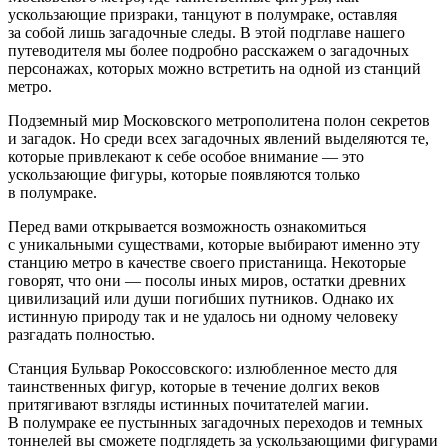
ускользающие призраки, танцуют в полумраке, оставляя
за собой лишь загадочные следы. В этой подглаве нашего
путеводителя мы более подробно расскажем о загадочных
персонажах, которых можно встретить на одной из станций
метро.
Подземный мир Московского метрополитена полон секретов
и загадок. Но среди всех загадочных явлений выделяются те,
которые привлекают к себе особое внимание — это
ускользающие фигуры, которые появляются только
в полумраке.
Перед вами открывается возможность ознакомиться
с уникальными существами, которые выбирают именно эту
станцию метро в качестве своего пристанища. Некоторые
говорят, что они — посолы иных миров, остатки древних
цивилизаций или души погибших путников. Однако их
истинную природу так и не удалось ни одному человеку
разгадать полностью.
Станция Бульвар Рокоссовского: излюбленное место для
таинственных фигур, которые в течение долгих веков
притягивают взгляды истинных почитателей магии.
В полумраке ее пустынных загадочных переходов и темных
тоннелей вы сможете подглядеть за ускользающими фигурами