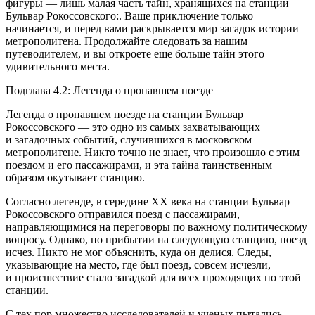
фигуры — лишь малая часть тайн, хранящихся на станции
Бульвар Рокоссовского:. Ваше приключение только
начинается, и перед вами раскрывается мир загадок истории
метрополитена. Продолжайте следовать за нашим
путеводителем, и вы откроете еще больше тайн этого
удивительного места.
Подглава 4.2: Легенда о пропавшем поезде
Легенда о пропавшем поезде на станции Бульвар
Рокоссовского — это одно из самых захватывающих
и загадочных событий, случившихся в московском
метрополитене. Никто точно не знает, что произошло с этим
поездом и его пассажирами, и эта тайна таинственным
образом окутывает станцию.
Согласно легенде, в середине ХХ века на станции Бульвар
Рокоссовского отправился поезд с пассажирами,
направляющимися на переговоры по важному политическому
вопросу. Однако, по прибытии на следующую станцию, поезд
исчез. Никто не мог объяснить, куда он делися. Следы,
указывающие на место, где был поезд, совсем исчезли,
и происшествие стало загадкой для всех проходящих по этой
станции.
С тех пор множество исследователей и ученых пытались