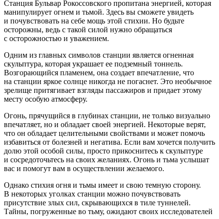
Станция Бульвар Рокоссовского пропитана энергией, которая
манипулирует огнем и тьмой. Здесь вы сможете увидеть
и почувствовать на себе мощь этой стихии. Но будьте
осторожны, ведь с такой силой нужно обращаться
с осторожностью и уважением.
Одним из главных символов станции является огненная
скульптура, которая украшает ее подземный тоннель.
Возгорающийся пламенем, она создает впечатление, что
на станции яркое солнце никогда не погаснет. Это необычное
зрелище притягивает взгляды пассажиров и придает этому
месту особую атмосферу.
Огонь, прячущийся в глубинах станции, не только визуально
впечатляет, но и обладает своей энергией. Некоторые верят,
что он обладает целительными свойствами и может помочь
избавиться от болезней и негатива. Если вам хочется получить
долю этой особой силы, просто прикоснитесь к скульптуре
и сосредоточьтесь на своих желаниях. Огонь и тьма услышат
вас и помогут вам в осуществлении желаемого.
Однако стихия огня и тьмы имеет и свою темную сторону.
В некоторых уголках станции можно почувствовать
присутствие злых сил, скрывающихся в тиле туннелей.
Тайны, погруженные во тьму, ожидают своих исследователей