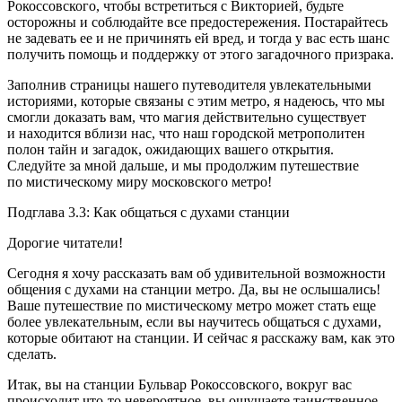
Рокоссовского, чтобы встретиться с Викторией, будьте
осторожны и соблюдайте все предостережения. Постарайтесь
не задевать ее и не причинять ей вред, и тогда у вас есть шанс
получить помощь и поддержку от этого загадочного призрака.
Заполнив страницы нашего путеводителя увлекательными
историями, которые связаны с этим метро, я надеюсь, что мы
смогли доказать вам, что магия действительно существует
и находится вблизи нас, что наш городской метрополитен
полон тайн и загадок, ожидающих вашего открытия.
Следуйте за мной дальше, и мы продолжим путешествие
по мистическому миру московского метро!
Подглава 3.3: Как общаться с духами станции
Дорогие читатели!
Сегодня я хочу рассказать вам об удивительной возможности
общения с духами на станции метро. Да, вы не ослышались!
Ваше путешествие по мистическому метро может стать еще
более увлекательным, если вы научитесь общаться с духами,
которые обитают на станции. И сейчас я расскажу вам, как это
сделать.
Итак, вы на станции Бульвар Рокоссовского, вокруг вас
происходит что-то невероятное, вы ощущаете таинственное