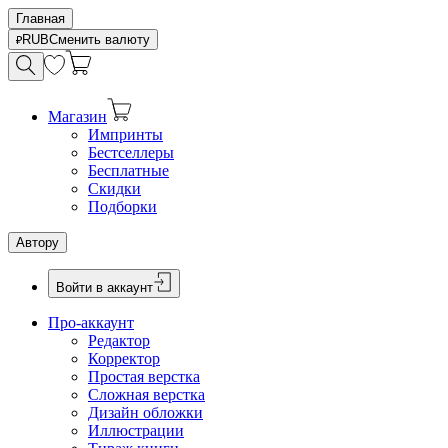
Главная
RUB
Сменить валюту
Магазин
Импринты
Бестселлеры
Бесплатные
Скидки
Подборки
Автору
Войти в аккаунт
Про-аккаунт
Редактор
Корректор
Простая верстка
Сложная верстка
Дизайн обложки
Иллюстрации