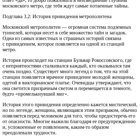
ответ «да», то добро пожаловать в неизведанные глубины
московского метро, где тебя ждут самые потаенные тайны.
Подглава 3.2: История привидения метрополитена
Московский метрополитен — огромная система подземных
туннелей, которая несет в себе множество тайн и загадок.
Одна из самых известных и страшных историй связана
с привидением, которое появляется на одной из станций
метро.
История происходит на станции Бульвар Рокоссовского, где
с неприятностями сталкивался каждый, кто оказывался там
очень поздно. Существует много легенд о том, что на этой
станции появляется мрачное привидение молодой женщины,
одетой в викторианское платье. Очевидцы утверждают, что
она светится призрачным светом и перемещается в темноте,
будто «промелькнувший миг».
История этого привидения определенно кажется мистической,
но по легенде, женщина, являющаяся этим призраком, обычно
появляется перед человеком для того, чтобы предостеречь его
от опасности. Многие выжили благодаря ее предупреждению
и, успокоенные ее появлением, каким-то образом
преодолевали трудности.