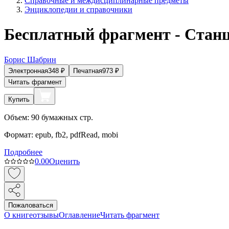
Справочные и междисциплинарные предметы
Энциклопедии и справочники
Бесплатный фрагмент - Стан
Борис Шабрин
Электронная
348
₽
Печатная
973
₽
Читать фрагмент
Купить
Объем:
90
бумажных стр.
Формат:
epub, fb2, pdfRead, mobi
Подробнее
0.0
0
Оценить
Пожаловаться
О книге
отзывы
Оглавление
Читать фрагмент