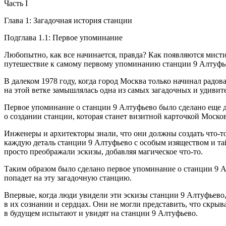
Часть I
Глава 1: Загадочная история станции
Подглава 1.1: Первое упоминание
Любопытно, как все начинается, правда? Как появляются мисти
путешествие к самому первому упоминанию станции 9 Алтуфь
В далеком 1978 году, когда город Москва только начинал рад
на этой ветке замышлялась одна из самых загадочных и удивит
Первое упоминание о станции 9 Алтуфьево было сделано еще д
о создании станции, которая станет визитной карточкой Москов
Инженеры и архитекторы знали, что они должны создать что-то
каждую деталь станции 9 Алтуфьево с особым изяществом и та
просто преображали эскизы, добавляя магическое что-то.
Таким образом было сделано первое упоминание о станции 9 А
попадет на эту загадочную станцию.
Впервые, когда люди увидели эти эскизы станции 9 Алтуфьево,
в их сознании и сердцах. Они не могли представить, что скры
в будущем испытают и увидят на станции 9 Алтуфьево.