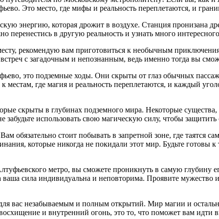
фьево. Это место, где мифы и реальность переплетаются, и гран
ую энергию, которая дрожит в воздухе. Станция пронизана дре
но перенестись в другую реальность и узнать много интересног
месту, рекомендую вам приготовиться к необычным приключениям
 встреч с загадочным и непознанным, ведь именно тогда вы смож
уфьево, это подземные ходы. Они скрыты от глаз обычных пасса
к местам, где магия и реальность переплетаются, и каждый угол
торые скрыты в глубинах подземного мира. Некоторые существа,
е забудьте использовать свою магическую силу, чтобы защитить 
ам обязательно стоит побывать в запретной зоне, где таятся са
инания, которые никогда не покидали этот мир. Будьте готовы к
Алтуфьевского метро, вы сможете проникнуть в самую глубину ег
зла ваша сила индивидуальна и неповторима. Проявите мужество 
т для вас незабываемым и полным открытий. Мир магии и остал
 восхищение и внутренний огонь, это то, что поможет вам идти в