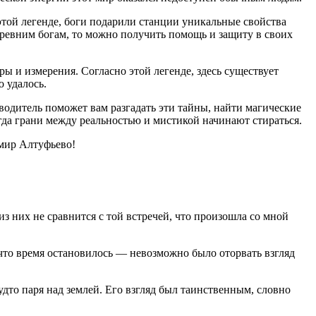
 этой легенде, боги подарили станции уникальные свойства
 древним богам, то можно получить помощь и защиту в своих
ры и измерения. Согласно этой легенде, здесь существует
 удалось.
водитель поможет вам разгадать эти тайны, найти магические
гда грани между реальностью и мистикой начинают стираться.
 мир Алтуфьево!
з них не сравнится с той встречей, что произошла со мной
, что время остановилось — невозможно было оторвать взгляд
дто паря над землей. Его взгляд был таинственным, словно