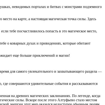
вушках, невидимых порталах и битвах с монстрами подземного
 место на карте, а настоящая магическая точка силы. Здесь
если тебе посчастливилось попасть в это магическое место,
тебе о коварных духах и привидениях, которые обитают
 ожидает еще больше приключений и магии!
время для самого увлекательного и захватывающего раздела —
р, где совершаются удивительные события и рассказываются
оенная на древних магических заклинаниях. По легенде, когда
гические силы. Вскоре после этого Алтуфьево стало местом
ической энергии этот мир оказался недоступен обычным людям.