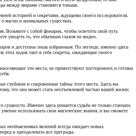
ицы между мирами становятся тоньше.
вней историей и секретами, ждущими своего исследователя.
о о магии и аномальных существах.
. Возьмите с собой фонарик, чтобы осветить свой путь
ете увидеть то, что обычным глазом не видно.
жиров и доступны лишь избранным. По легенде, именно здесь
ок этих ходов таит в себе секреты, ожидающие своего
 населяющие эти места, не приветствуют посторонних и готовы
себя.
мые глубокие и сокровенные тайны этого места. Здесь вы
 тому, что оно может стать неотъемлемой частью вашей жизни
о сущности. Именно здесь решается судьба не только станции,
и умение использовать свои магические знания, и вы сможете
ьных необъяснимых явлений всегда ожидает новых
перед и преодолевать все преграды.