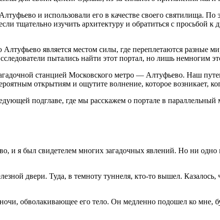
 Алтуфьево и использовали его в качестве своего святилища. По
 если тщательно изучить архитектуру и обратиться с просьбой к
то Алтуфьево является местом силы, где переплетаются разные ми
сследователи пытались найти этот портал, но лишь немногим это
 загадочной станцией Московского метро — Алтуфьево. Наш путе
ероятным открытиям и ощутите волнение, которое возникает, ко
едующей подглаве, где мы расскажем о портале в параллельный
, и я был свидетелем многих загадочных явлений. Но ни одно и
лезной двери. Туда, в темноту туннеля, кто-то вышел. Казалось
очи, обволакивающее его тело. Он медленно подошел ко мне, бу