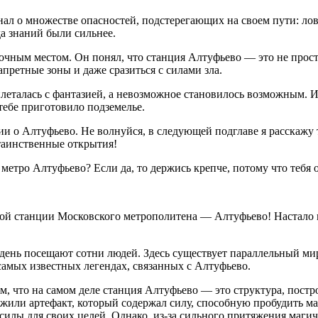
нал о множестве опасностей, подстерегающих на своем пути: ло
а знаний были сильнее.
очным местом. Он понял, что станция Алтуфьево — это не просто
претные зоны и даже сразиться с силами зла.
леталась с фантазией, а невозможное становилось возможным. И 
 тебе приготовило подземелье.
и о Алтуфьево. Не волнуйся, в следующей подглаве я расскажу 
 таинственные открытия!
 метро Алтуфьево? Если да, то держись крепче, потому что тебя
чной станции Московского метрополитена — Алтуфьево! Настало 
день посещают сотни людей. Здесь существует параллельный ми
самых известных легендах, связанных с Алтуфьево.
ом, что на самом деле станция Алтуфьево — это структура, постр
ужили артефакт, который содержал силу, способную пробудить ма
и силы для своих целей. Однако, из-за сильного притяжения маг