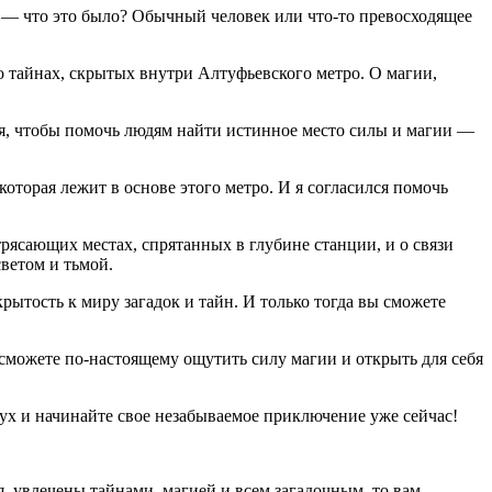
н — что это было? Обычный человек или что-то превосходящее
о тайнах, скрытых внутри Алтуфьевского метро. О магии,
ля, чтобы помочь людям найти истинное место силы и магии —
оторая лежит в основе этого метро. И я согласился помочь
трясающих местах, спрятанных в глубине станции, и о связи
ветом и тьмой.
рытость к миру загадок и тайн. И только тогда вы сможете
ы сможете по-настоящему ощутить силу магии и открыть для себя
ух и начинайте свое незабываемое приключение уже сейчас!
, увлечены тайнами, магией и всем загадочным, то вам