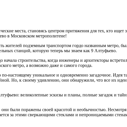
ческие места, становясь центром притяжения для тех, кто ищет
ево в Московском метрополитене!
овать жителей подземным транспортом гордо названным метро, б
ельных станций, которую теперь мы знаем как 9 Алтуфьево.
о начала строительства, когда инженеры и архитекторы встретил
ского метро, а возможно даже и самого города.
 по-настоящему уникальное и одновременно загадочное. Идея та
йной. Но, к своему удивлению, они обнаружили, что все их иде
лтуфьево: великолепные эскизы и планы, полные загадок и тай
 они были поражены своей красотой и необычностью. Несмотря на
вается за этими сверкающими стеклами и непроницаемыми стенами