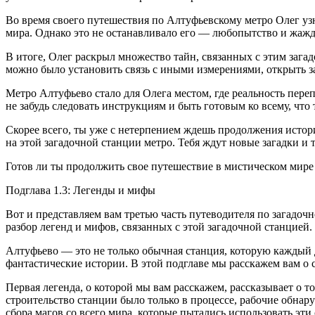
Во время своего путешествия по Алтуфьевскому метро Олег уз
мира. Однако это не останавливало его — любопытство и жажд
В итоге, Олег раскрыл множество тайн, связанных с этим загад
можно было установить связь с иными измерениями, открыть за
Метро Алтуфьево стало для Олега местом, где реальность переп
не забудь следовать инструкциям и быть готовым ко всему, что
Скорее всего, ты уже с нетерпением ждешь продолжения истори
на этой загадочной станции метро. Тебя ждут новые загадки и
Готов ли ты продолжить свое путешествие в мистическом мире
Подглава 1.3: Легенды и мифы
Вот и представляем вам третью часть путеводителя по загадо
разбор легенд и мифов, связанных с этой загадочной станцией.
Алтуфьево — это не только обычная станция, которую каждый 
фантастические истории. В этой подглаве мы расскажем вам о 
Первая легенда, о которой мы вам расскажем, рассказывает о т
строительство станции было только в процессе, рабочие обнар
сбора магов со всего мира, которые пытались использовать эт