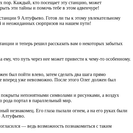
их пор. Каждый, кто посещает эту станцию, может
ыть эти тайны и помочь тебе в этом адвенчуре!
 станции 9 Алтуфьево. Готов ли ты к этому увлекательному
ий и неожиданных сюрпризов на нашем пути!
анции и теперь решил рассказать вам о некоторых забытых
 ему, что путь через нее может привести к чему-то особенному.
жен был пойти влево, затем сделать два шага прямо
ие вперед уже невозможно. После этого Олег должен был
и покрыты непонятными символами и рисунками, а воздух
о рода портал в параллельный мир.
ный незнакомец. Его глаза пылали огнем, а на его руках были
о Алтуфьево.
согласился — ведь возможность познакомиться с таким