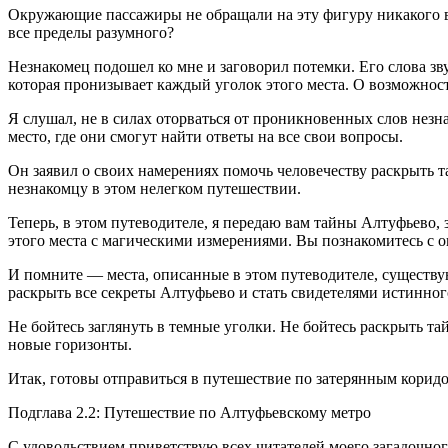
Окружающие пассажиры не обращали на эту фигуру никакого вн
все пределы разумного?
Незнакомец подошел ко мне и заговорил потемки. Его слова зв
которая пронизывает каждый уголок этого места. О возможност
Я слушал, не в силах оторваться от проникновенных слов незн
место, где они смогут найти ответы на все свои вопросы.
Он заявил о своих намерениях помочь человечеству раскрыть т
незнакомцу в этом нелегком путешествии.
Теперь, в этом путеводителе, я передаю вам тайны Алтуфьево, 
этого места с магическими измерениями. Вы познакомитесь с 
И помните — места, описанные в этом путеводителе, существуют
раскрыть все секреты Алтуфьево и стать свидетелями истинног
Не бойтесь заглянуть в темные уголки. Не бойтесь раскрыть та
новые горизонты.
Итак, готовы отправиться в путешествие по затерянным корид
Подглава 2.2: Путешествие по Алтуфьевскому метро
С удовольствием приветствую всех читателей моего загадочног