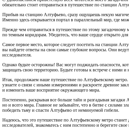
обязательно стоит отправиться в путешествие по станции Алту
Прибыв на станцию Алтуфьево, сразу ощущаешь некую магическ
Именно здесь открывается портал в параллельный мир, где мож
Прежде чем отправиться в путешествие по этому загадочному 
по темным коридорам. Убедитесь, что ваше сердце открыто для
Самое первое место, которое следует посетить на станции Алт
вы найдете ответы на свои самые глубокие вопросы. Они ведут 
исследователя.
Однако будьте осторожны! Вас могут поджидать опасности, ко
защищать свою территорию. Будьте готовы к встрече с ними и н
Итак, продолжаем наше путешествие по Алтуфьевскому метро. В
узнаете о связи с иными измерениями и раскроете древние закл
и изменить ваше восприятие окружающего мира.
Постепенно, раскрывая все больше тайн и разгадывая загадки 
но и всего мира. Главное не забывайте, что в битве с силами 
победить тьму и спасти Алтуфьево от неминуемой гибели.
Надеюсь, что это путешествие по Алтуфьевскому метро стане
исследователей, знакомьтесь с ним постепенно и берегите свое