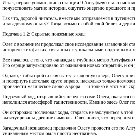
И так, первое упоминание о станции 9 Алтуфьево стало настоя
почувствовать магию истории, ощутить энергию прошлого и пр
Так что, дорогой читатель, вместе мы отправляемся в путешес
и загадочному опыту? Тогда возьми с собой свой билет и дер
Подглава 1.2: Скрытые подземные ходы
Олег с волнением продолжал свое исследование загадочной ст
исторических фактах, связанных с уникальными подземными х
Все началось с того, что однажды в глубинах метро Алтуфьево 
Его сердце запульсировало от ожидания новых открытий, и он
Однако, чтобы пройти сквозь эту загадочную дверь, Олегу при
и повернуть настолько круто вправо, насколько только возмож
произнести магическое слово Аврора — и только в этот миг скр
Подземный ход, открывшийся перед глазами Олега, оказался е
наполнился атмосферой таинственности. Именно здесь Олег пон
Он осторожно исследовал ходы, стараясь не заблудиться в этой
вытатуированы древние символы. Олег понял, что перед ним ст
Загадочный незнакомец предложил Олегу провести его по Алтуф
уникальным местом была просто неотразима.