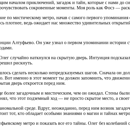
щим началом приключений, загадок и тайн, которые с нами до с
очувствовать сокровенные моменты. Моя роль как Фосэ — раскр
твие по мистическому метро, начав с самого первого упоминания
жись плотнее, ведь ожидает нас множество удивительных открыт
анции Алтуфьево. Он уже узнал о первом упоминании истории ст
одами.
Олег случайно наткнулся на скрытую дверь. Интуиция подсказала
 решил рискнуть.
шлось сделать несколько непредсказуемых шагов. Сначала он дол
но. Вот именно в этот момент ты должен запомнить, что движен
ытая дверь откроется перед ним.
ще более загадочным и мистическим, чем он ожидал. Стены был
ял, что этот подземный ход — не просто скрытое место, а своег
 аномальной среде. Вдруг, неожиданно, перед ним возник загадоч
оит тот, кто обладает особыми знаниями о магии и тайнах метр
ьевскому метро и показать все его тайны. Олег без кол
ебан
ий 