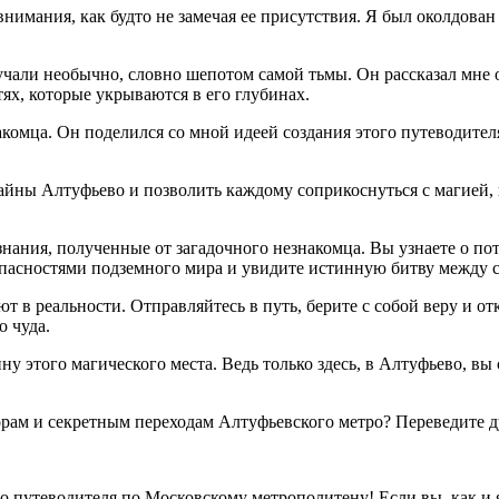
имания, как будто не замечая ее присутствия. Я был околдова
учали необычно, словно шепотом самой тьмы. Он рассказал мне 
ях, которые укрываются в его глубинах.
акомца. Он поделился со мной идеей создания этого путеводите
айны Алтуфьево и позволить каждому соприкоснуться с магией, к
знания, полученные от загадочного незнакомца. Вы узнаете о по
опасностями подземного мира и увидите истинную битву между с
 в реальности. Отправляйтесь в путь, берите с собой веру и отк
о чуда.
йну этого магического места. Ведь только здесь, в Алтуфьево, в
орам и секретным переходам Алтуфьевского метро? Переведите д
о путеводителя по Московскому метрополитену! Если вы, как и я