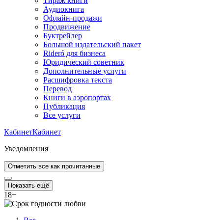
Тираж книги
Аудиокнига
Офлайн-продажи
Продвижение
Буктрейлер
Большой издательский пакет
Rideró для бизнеса
Юридический советник
Дополнительные услуги
Расшифровка текста
Перевод
Книги в аэропортах
Публикация
Все услуги
Кабинет
Кабинет
Уведомления
Отметить все как прочитанные
Показать ещё
18
+