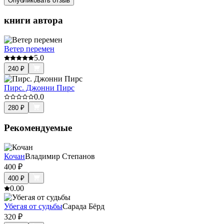
Опубликовать отзыв
книги автора
Ветер перемен
5.0
240
₽
Пирс. Джонни Пирс
0.0
280
₽
Рекомендуемые
Кочан
Владимир Степанов
400
₽
400
₽
0.0
0
Убегая от судьбы
Сарада Бёрд
320
₽