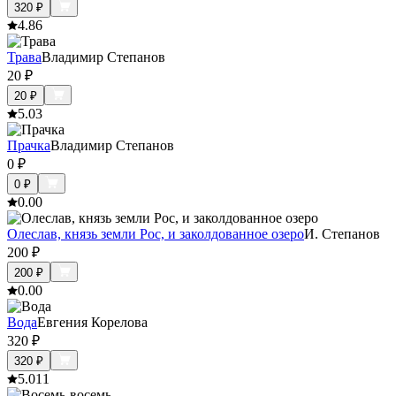
320
₽
4.8
6
Трава
Владимир Степанов
20
₽
20
₽
5.0
3
Прачка
Владимир Степанов
0
₽
0
₽
0.0
0
Олеслав, князь земли Рос, и заколдованное озеро
И. Степанов
200
₽
200
₽
0.0
0
Вода
Евгения Корелова
320
₽
320
₽
5.0
11