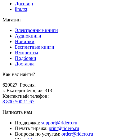
Договор
llm.txt
Магазин
Электронные книги
Аудиокниги
Новинки
Бесплатные книги
Импринты
Подборки
Доставка
Как нас найти?
620027
,
Россия
,
г. Екатеринбург, а/я 313
Контактный телефон
:
8 800 500 11 67
Написать нам
Поддержка
:
support@ridero.ru
Печать тиража
:
print@ridero.ru
Вопросы по услугам
:
order@ridero.ru