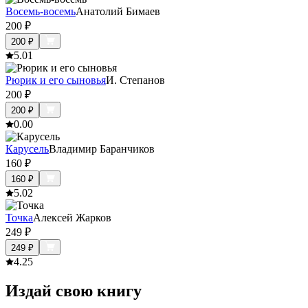
Восемь-восемь
Анатолий Бимаев
200
₽
200
₽
5.0
1
Рюрик и его сыновья
И. Степанов
200
₽
200
₽
0.0
0
Карусель
Владимир Баранчиков
160
₽
160
₽
5.0
2
Точка
Алексей Жарков
249
₽
249
₽
4.2
5
Издай свою книгу