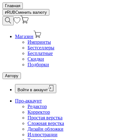
Главная
RUB
Сменить валюту
Магазин
Импринты
Бестселлеры
Бесплатные
Скидки
Подборки
Автору
Войти в аккаунт
Про-аккаунт
Редактор
Корректор
Простая верстка
Сложная верстка
Дизайн обложки
Иллюстрации