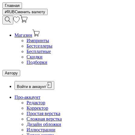
Главная
RUB
Сменить валюту
Магазин
Импринты
Бестселлеры
Бесплатные
Скидки
Подборки
Автору
Войти в аккаунт
Про-аккаунт
Редактор
Корректор
Простая верстка
Сложная верстка
Дизайн обложки
Иллюстрации