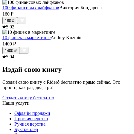
100 финансовых лайфхаков
Виктория Бондарева
160
₽
160
₽
5.0
2
10 фишек в маркетинге
Andrey Kuzmin
1400
₽
1400
₽
5.0
4
Издай свою книгу
Создай свою книгу с Rideró бесплатно прямо сейчас. Это
просто, как раз, два, три!
Создать книгу бесплатно
Наши услуги
Офлайн-продажи
Простая верстка
Ручная верстка
Буктрейлер