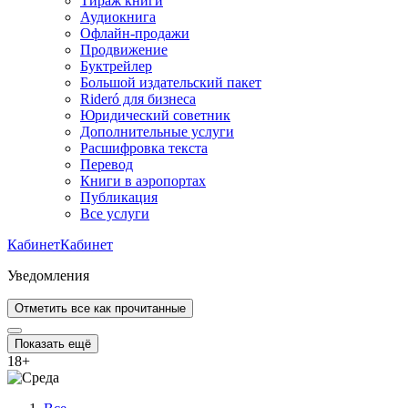
Тираж книги
Аудиокнига
Офлайн-продажи
Продвижение
Буктрейлер
Большой издательский пакет
Rideró для бизнеса
Юридический советник
Дополнительные услуги
Расшифровка текста
Перевод
Книги в аэропортах
Публикация
Все услуги
Кабинет
Кабинет
Уведомления
Отметить все как прочитанные
Показать ещё
18
+