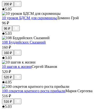
200
₽
5.0
5
10 уроков БДСМ для скромницы
Домино Грэй
96
₽
96
₽
5.0
3
108 Буддийских Сказаний
160
₽
160
₽
3.0
3
10 шагов к жизни
Сергей Иванов
520
₽
520
₽
4.0
5
100 секретов кратного роста прибыли
Мария Сергеева
516
₽
516
₽
5.0
3