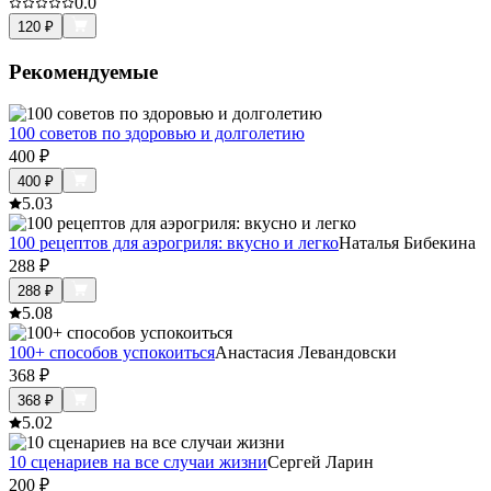
0.0
120
₽
Рекомендуемые
100 советов по здоровью и долголетию
400
₽
400
₽
5.0
3
100 рецептов для аэрогриля: вкусно и легко
Наталья Бибекина
288
₽
288
₽
5.0
8
100+ способов успокоиться
Анастасия Левандовски
368
₽
368
₽
5.0
2
10 сценариев на все случаи жизни
Сергей Ларин
200
₽